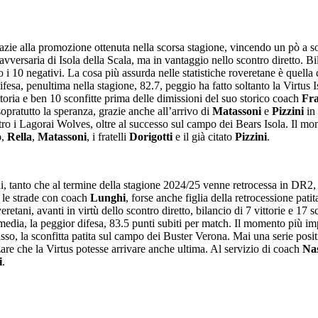
 grazie alla promozione ottenuta nella scorsa stagione, vincendo un pò a
avversaria di Isola della Scala, ma in vantaggio nello scontro diretto. Bil
ro i 10 negativi. La cosa più assurda nelle statistiche roveretane è quella
fesa, penultima nella stagione, 82.7, peggio ha fatto soltanto la Virtus
ttoria e ben 10 sconfitte prima delle dimissioni del suo storico coach
Fra
 sopratutto la speranza, grazie anche all’arrivo di
Matassoni
e
Pizzini
in 
ntro i Lagorai Wolves, oltre al successo sul campo dei Bears Isola. Il m
o
,
Rella
,
Matassoni
, i fratelli
Dorigotti
e il già citato
Pizzini
.
i, tanto che al termine della stagione 2024/25 venne retrocessa in DR2,
 le strade con coach
Lunghi
, forse anche figlia della retrocessione pa
etani, avanti in virtù dello scontro diretto, bilancio di 7 vittorie e 17 sc
media, la peggior difesa, 83.5 punti subiti per match. Il momento più imp
, la sconfitta patita sul campo dei Buster Verona. Mai una serie positiva,
zare che la Virtus potesse arrivare anche ultima. Al servizio di coach
Nas
i
.