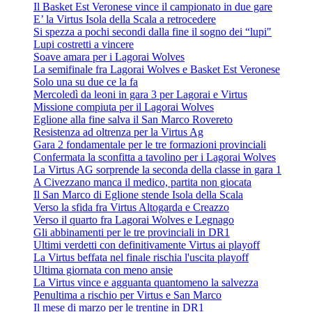
Il Basket Est Veronese vince il campionato in due gare
E’ la Virtus Isola della Scala a retrocedere
Si spezza a pochi secondi dalla fine il sogno dei “lupi"
Lupi costretti a vincere
Soave amara per i Lagorai Wolves
La semifinale fra Lagorai Wolves e Basket Est Veronese
Solo una su due ce la fa
Mercoledì da leoni in gara 3 per Lagorai e Virtus
Missione compiuta per il Lagorai Wolves
Eglione alla fine salva il San Marco Rovereto
Resistenza ad oltrenza per la Virtus Ag
Gara 2 fondamentale per le tre formazioni provinciali
Confermata la sconfitta a tavolino per i Lagorai Wolves
La Virtus AG sorprende la seconda della classe in gara 1
A Civezzano manca il medico, partita non giocata
Il San Marco di Eglione stende Isola della Scala
Verso la sfida fra Virtus Altogarda e Creazzo
Verso il quarto fra Lagorai Wolves e Legnago
Gli abbinamenti per le tre provinciali in DR1
Ultimi verdetti con definitivamente Virtus ai playoff
La Virtus beffata nel finale rischia l'uscita playoff
Ultima giornata con meno ansie
La Virtus vince e agguanta quantomeno la salvezza
Penultima a rischio per Virtus e San Marco
Il mese di marzo per le trentine in DR1