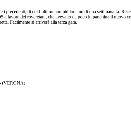
che i precedenti, di cui l’ultimo non più lontano di una settimana fa. Rec
1-95 a favore dei roveretani, che avevano da poco in panchina il nuovo 
etta. Facilmente si arriverà alla terza gara.
A - (VERONA)