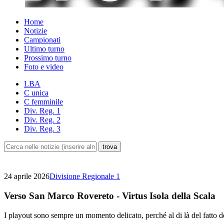
Home
Notizie
Campionati
Ultimo turno
Prossimo turno
Foto e video
LBA
C unica
C femminile
Div. Reg. 1
Div. Reg. 2
Div. Reg. 3
24 aprile 2026
Divisione Regionale 1
Verso San Marco Rovereto - Virtus Isola della Scala
I playout sono sempre un momento delicato, perché al di là del fatto dell