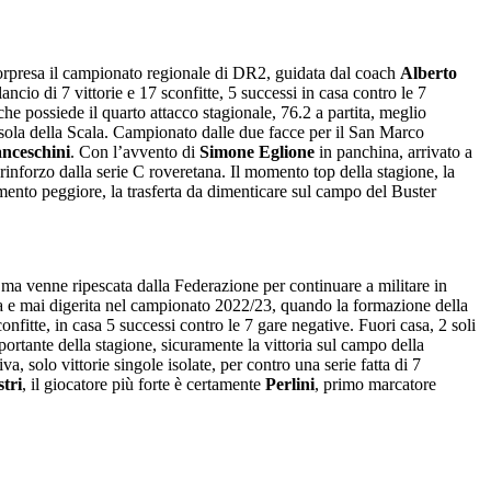
 sorpresa il campionato regionale di DR2, guidata dal coach
Alberto
ancio di 7 vittorie e 17 sconfitte, 5 successi in casa contro le 7
 che possiede il quarto attacco stagionale, 76.2 a partita, meglio
 Isola della Scala. Campionato dalle due facce per il San Marco
nceschini
. Con l’avvento di
Simone Eglione
in panchina, arrivato a
rinforzo dalla serie C roveretana. Il momento top della stagione, la
omento peggiore, la trasferta da dimenticare sul campo del Buster
 ma venne ripescata dalla Federazione per continuare a militare in
tita e mai digerita nel campionato 2022/23, quando la formazione della
onfitte, in casa 5 successi contro le 7 gare negative. Fuori casa, 2 soli
ortante della stagione, sicuramente la vittoria sul campo della
 solo vittorie singole isolate, per contro una serie fatta di 7
tri
, il giocatore più forte è certamente
Perlini
, primo marcatore