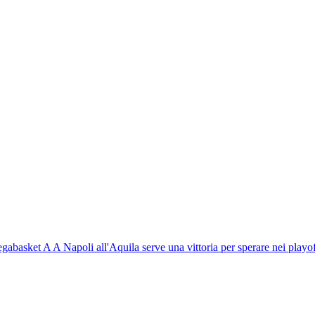
egabasket A
A Napoli all'Aquila serve una vittoria per sperare nei playo