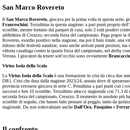
San Marco Rovereto
Il
San Marco Rovereto
, giocava per la prima volta in questa serie,
Franceschini
. Terzultima in questa stagione, a pari punti proprio dell’
sconfitte, mentre lontano dal parquet di casa, solo 2 esiti positivi cont
addirittura di Creazzo, seconda forza del campionato. Paga pegno la di
Rovereto, esordio positivo nella stagione, ma poi il buio totale, una vi
ridosso delle festività natalizie, sono anche arrivati punti preziosi, ma
vittoria casalinga contro la quarta forza del campionato, nel derby co
Verona. I giocatori da tenere sott’occhio sono ovviamente
Brancacci
Virtus Isola della Scala
La
Virtus Isola della Scala
è una formazione in crisi da circa due ann
DR1. Crisi che dura dalla stagione 2023/24, annata dove di sperarono
provincia veronese giocava in serie C. Penultima a pari punti con i rover
successi e ben 10 sconfitte. Terzultimo attacco stagionale con 71.3 di 
seconda forza del campionato, Creazzo. Il momento in assoluto più basso
sconfitte di seguito, che hanno fatto pensare al peggio, tanto da ipotiz
stagionale. Da non sottovalutare anche
Dall’Ora
,
Pasquino
e
Ferrar
Il confronto