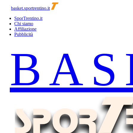
basket.sportrentino.it
SporTrentino.it
Chi siamo
Affiliazione
Pubblicità