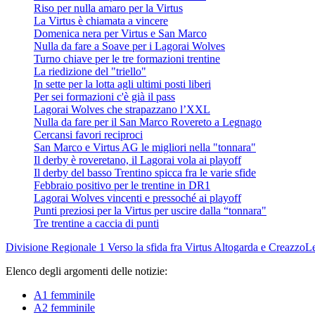
Riso per nulla amaro per la Virtus
La Virtus è chiamata a vincere
Domenica nera per Virtus e San Marco
Nulla da fare a Soave per i Lagorai Wolves
Turno chiave per le tre formazioni trentine
La riedizione del "triello"
In sette per la lotta agli ultimi posti liberi
Per sei formazioni c'è già il pass
Lagorai Wolves che strapazzano l’XXL
Nulla da fare per il San Marco Rovereto a Legnago
Cercansi favori reciproci
San Marco e Virtus AG le migliori nella "tonnara"
Il derby è roveretano, il Lagorai vola ai playoff
Il derby del basso Trentino spicca fra le varie sfide
Febbraio positivo per le trentine in DR1
Lagorai Wolves vincenti e pressoché ai playoff
Punti preziosi per la Virtus per uscire dalla “tonnara"
Tre trentine a caccia di punti
Divisione Regionale 1
Verso la sfida fra Virtus Altogarda e Creazzo
L
Elenco degli argomenti delle notizie:
A1 femminile
A2 femminile