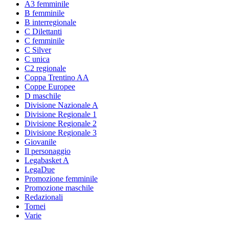
A3 femminile
B femminile
B interregionale
C Dilettanti
C femminile
C Silver
C unica
C2 regionale
Coppa Trentino AA
Coppe Europee
D maschile
Divisione Nazionale A
Divisione Regionale 1
Divisione Regionale 2
Divisione Regionale 3
Giovanile
Il personaggio
Legabasket A
LegaDue
Promozione femminile
Promozione maschile
Redazionali
Tornei
Varie