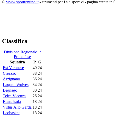
©
www.sportrentino.it
- strumenti per i siti sportivi - pagina creata in 
Classifica
Divisione Regionale 1:
Prima fase
Squadra
P
G
Est Veronese
40
24
Creazzo
38
24
Arzignano
36
24
Lagorai Wolves
34
24
Legnago
30
24
Telea Vicenza
26
24
Bears Isola
18
24
Virtus Alto Garda
18
24
Leobasket
18
24