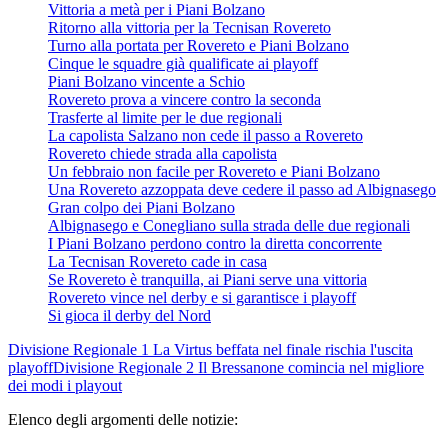
Vittoria a metà per i Piani Bolzano
Ritorno alla vittoria per la Tecnisan Rovereto
Turno alla portata per Rovereto e Piani Bolzano
Cinque le squadre già qualificate ai playoff
Piani Bolzano vincente a Schio
Rovereto prova a vincere contro la seconda
Trasferte al limite per le due regionali
La capolista Salzano non cede il passo a Rovereto
Rovereto chiede strada alla capolista
Un febbraio non facile per Rovereto e Piani Bolzano
Una Rovereto azzoppata deve cedere il passo ad Albignasego
Gran colpo dei Piani Bolzano
Albignasego e Conegliano sulla strada delle due regionali
I Piani Bolzano perdono contro la diretta concorrente
La Tecnisan Rovereto cade in casa
Se Rovereto è tranquilla, ai Piani serve una vittoria
Rovereto vince nel derby e si garantisce i playoff
Si gioca il derby del Nord
Divisione Regionale 1
La Virtus beffata nel finale rischia l'uscita
playoff
Divisione Regionale 2
Il Bressanone comincia nel migliore
dei modi i playout
Elenco degli argomenti delle notizie: