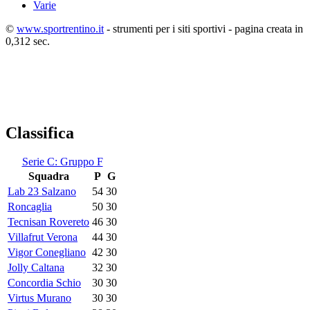
Varie
©
www.sportrentino.it
- strumenti per i siti sportivi - pagina creata in
0,312 sec.
Classifica
Serie C: Gruppo F
Squadra
P
G
Lab 23 Salzano
54
30
Roncaglia
50
30
Tecnisan Rovereto
46
30
Villafrut Verona
44
30
Vigor Conegliano
42
30
Jolly Caltana
32
30
Concordia Schio
30
30
Virtus Murano
30
30