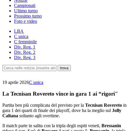
Notizie
Campionati
Ultimo turno
Prossimo turno
Foto e video
LBA
C unica
C femminile
Div. Reg. 1
Div. Reg. 2
Div. Reg. 3
19 aprile 2026
C unica
La Tecnisan Rovereto vince in gara 1 ai “rigori"
Partita ben più complicata del previsto per la
Tecnisan Rovereto
in
gara 1 dei quarti di finale dei playoff, dove ha la meglio sul
Jolly
Caltana
soltanto agli overtime.
Il match parte in salita con la tripla degli ospiti veneti,
Bressanin
riduce il gap. Sarà di
Rossaro
il pari a quota 5.
Bressanin
, la tripla