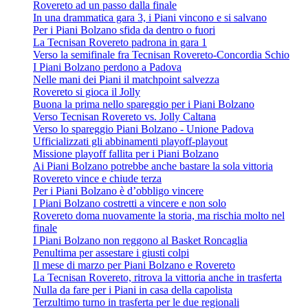
Rovereto ad un passo dalla finale
In una drammatica gara 3, i Piani vincono e si salvano
Per i Piani Bolzano sfida da dentro o fuori
La Tecnisan Rovereto padrona in gara 1
Verso la semifinale fra Tecnisan Rovereto-Concordia Schio
I Piani Bolzano perdono a Padova
Nelle mani dei Piani il matchpoint salvezza
Rovereto si gioca il Jolly
Buona la prima nello spareggio per i Piani Bolzano
Verso Tecnisan Rovereto vs. Jolly Caltana
Verso lo spareggio Piani Bolzano - Unione Padova
Ufficializzati gli abbinamenti playoff-playout
Missione playoff fallita per i Piani Bolzano
Ai Piani Bolzano potrebbe anche bastare la sola vittoria
Rovereto vince e chiude terza
Per i Piani Bolzano è d’obbligo vincere
I Piani Bolzano costretti a vincere e non solo
Rovereto doma nuovamente la storia, ma rischia molto nel
finale
I Piani Bolzano non reggono al Basket Roncaglia
Penultima per assestare i giusti colpi
Il mese di marzo per Piani Bolzano e Rovereto
La Tecnisan Rovereto, ritrova la vittoria anche in trasferta
Nulla da fare per i Piani in casa della capolista
Terzultimo turno in trasferta per le due regionali