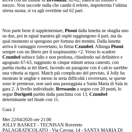
mezzo. Non succede nulla che cambi il referto, imperterrita l’ultima
sirena suona, si va agli overtime sul 62 pari.
Non parte bene il supplementare,
Pisoni
dalla lunetta ne sbaglia uno
su due, poi in egual maniera gli ospiti raggiungono il pari, ma da
qual momento si spengono per fortuna dei trentini. Dalla lunetta
arriva il vantaggio roveretano, lo firma
Czumbel
. Allunga
Pisoni
sempre con un libero per il sospirassimo +2. Verso lo scadere
Czumbel
subisce fallo e non perdona, chiudendo sul definitivo e
agognato 67-63, raggiunto in cinque minuti senza canestri, con
partita risolta ai tiri liberi, facendo un paragone con il calcio sarebbe
una vittoria ai rigori. Match più complicato del previsto, il Jolly ha
mostrato le unghie e messo in seria difficoltà i roveretani, se queste
sono le premesse, non sarà una passeggiata a Santa Maria di Sala in
gara 2. A livello individuale,
Bressanin
a segno con 20 punti, lo
segue
Dorigotti
partito dalla panchina con 13,
Czumbel
determinante nel finale con 11.
Gara 2
Mer 22/04/2026 ore 21:00
JOLLY BASKET - TECNISAN Rovereto
PALAGRATICOLATO - Via Cavour, 14 - SANTA MARIA DI