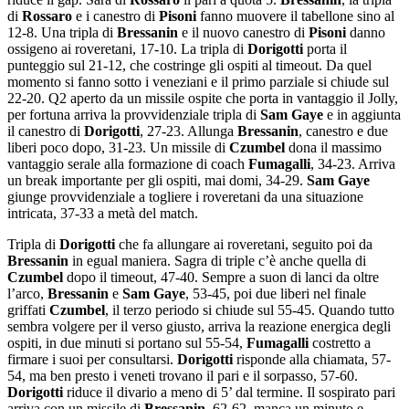
di
Rossaro
e i canestro di
Pisoni
fanno muovere il tabellone sino al
12-8. Una tripla di
Bressanin
e il nuovo canestro di
Pisoni
danno
ossigeno ai roveretani, 17-10. La tripla di
Dorigotti
porta il
punteggio sul 21-12, che costringe gli ospiti al timeout. Da quel
momento si fanno sotto i veneziani e il primo parziale si chiude sul
22-20. Q2 aperto da un missile ospite che porta in vantaggio il Jolly,
per fortuna arriva la provvidenziale tripla di
Sam Gaye
e in aggiunta
il canestro di
Dorigotti
, 27-23. Allunga
Bressanin
, canestro e due
liberi poco dopo, 31-23. Un missile di
Czumbel
dona il massimo
vantaggio serale alla formazione di coach
Fumagalli
, 34-23. Arriva
un break importante per gli ospiti, mai domi, 34-29.
Sam Gaye
giunge provvidenziale a togliere i roveretani da una situazione
intricata, 37-33 a metà del match.
Tripla di
Dorigotti
che fa allungare ai roveretani, seguito poi da
Bressanin
in egual maniera. Sagra di triple c’è anche quella di
Czumbel
dopo il timeout, 47-40. Sempre a suon di lanci da oltre
l’arco,
Bressanin
e
Sam Gaye
, 53-45, poi due liberi nel finale
griffati
Czumbel
, il terzo periodo si chiude sul 55-45. Quando tutto
sembra volgere per il verso giusto, arriva la reazione energica degli
ospiti, in due minuti si portano sul 55-54,
Fumagalli
costretto a
firmare i suoi per consultarsi.
Dorigotti
risponde alla chiamata, 57-
54, ma ben presto i veneti trovano il pari e il sorpasso, 57-60.
Dorigotti
riduce il divario a meno di 5’ dal termine. Il sospirato pari
arriva con un missile di
Bressanin
, 62-62, manca un minuto e