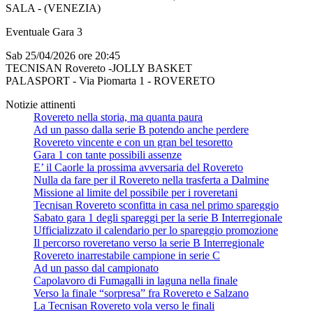
SALA - (VENEZIA)
Eventuale Gara 3
Sab 25/04/2026 ore 20:45
TECNISAN Rovereto -JOLLY BASKET
PALASPORT - Via Piomarta 1 - ROVERETO
Notizie attinenti
Rovereto nella storia, ma quanta paura
Ad un passo dalla serie B potendo anche perdere
Rovereto vincente e con un gran bel tesoretto
Gara 1 con tante possibili assenze
E’ il Caorle la prossima avversaria del Rovereto
Nulla da fare per il Rovereto nella trasferta a Dalmine
Missione al limite del possibile per i roveretani
Tecnisan Rovereto sconfitta in casa nel primo spareggio
Sabato gara 1 degli spareggi per la serie B Interregionale
Ufficializzato il calendario per lo spareggio promozione
Il percorso roveretano verso la serie B Interregionale
Rovereto inarrestabile campione in serie C
Ad un passo dal campionato
Capolavoro di Fumagalli in laguna nella finale
Verso la finale “sorpresa” fra Rovereto e Salzano
La Tecnisan Rovereto vola verso le finali