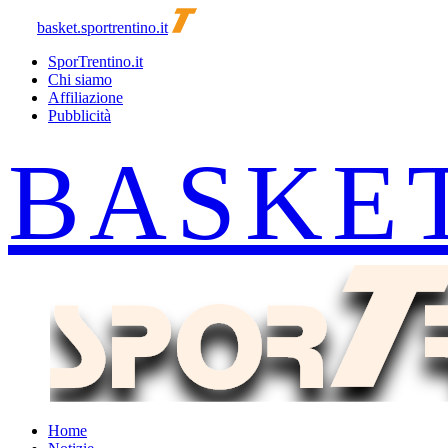
basket.sportrentino.it
SporTrentino.it
Chi siamo
Affiliazione
Pubblicità
Home