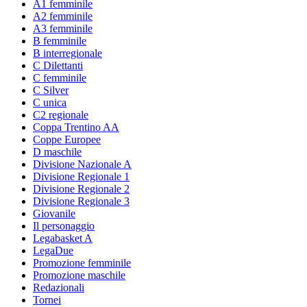
A1 femminile
A2 femminile
A3 femminile
B femminile
B interregionale
C Dilettanti
C femminile
C Silver
C unica
C2 regionale
Coppa Trentino AA
Coppe Europee
D maschile
Divisione Nazionale A
Divisione Regionale 1
Divisione Regionale 2
Divisione Regionale 3
Giovanile
Il personaggio
Legabasket A
LegaDue
Promozione femminile
Promozione maschile
Redazionali
Tornei