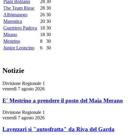
Piani Bolzano
28
30
The Team Riese
28
30
Albignasego
26
30
Marostica
20
30
Guerriero Padova
18
30
Mirano
18
30
Mestrino
8
30
Junior Leoncino
6
30
Notizie
Divisione Regionale 1
venerdì 7 agosto 2026
E' Mestrino a prendere il posto del Maia Merano
Divisione Regionale 1
venerdì 7 agosto 2026
Lavezzari si "autosfratta" da Riva del Garda