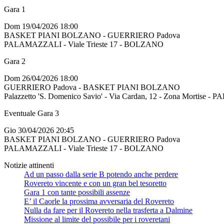
Gara 1
Dom 19/04/2026 18:00
BASKET PIANI BOLZANO - GUERRIERO Padova
PALAMAZZALI - Viale Trieste 17 - BOLZANO
Gara 2
Dom 26/04/2026 18:00
GUERRIERO Padova - BASKET PIANI BOLZANO
Palazzetto 'S. Domenico Savio' - Via Cardan, 12 - Zona Mortise -
Eventuale Gara 3
Gio 30/04/2026 20:45
BASKET PIANI BOLZANO - GUERRIERO Padova
PALAMAZZALI - Viale Trieste 17 - BOLZANO
Notizie attinenti
Ad un passo dalla serie B potendo anche perdere
Rovereto vincente e con un gran bel tesoretto
Gara 1 con tante possibili assenze
E’ il Caorle la prossima avversaria del Rovereto
Nulla da fare per il Rovereto nella trasferta a Dalmine
Missione al limite del possibile per i roveretani