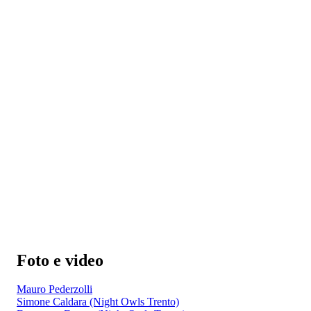
Foto e video
Mauro Pederzolli
Simone Caldara (Night Owls Trento)