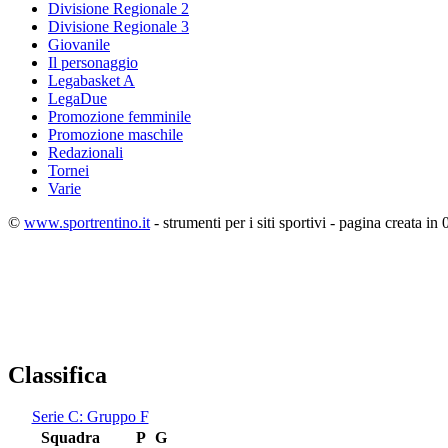
Divisione Regionale 2
Divisione Regionale 3
Giovanile
Il personaggio
Legabasket A
LegaDue
Promozione femminile
Promozione maschile
Redazionali
Tornei
Varie
©
www.sportrentino.it
- strumenti per i siti sportivi - pagina creata in 
Classifica
Serie C: Gruppo F
Squadra
P
G