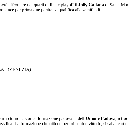
ovrà affrontare nei quarti di finale playoff il
Jolly Caltana
di Santa Mari
vince per prima due partite, si qualifica alle semifinali.
LA - (VENEZIA)
 primo turno la storica formazione padovana dell’
Unione Padova
, retro
ssifica. La formazione che ottiene per prima due vittorie, si salva e otter