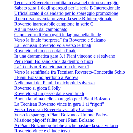
Tecnisan Rovereto sconfitta in casa nel primo spareggio
Sabato gara 1 degli spareggi per la serie B Interregionale
Ufficializzato il calendario per lo spareggio promozione
Il percorso roveretano verso la serie B Interregionale
Rovereto inarrestabile campione in serie C
Ad un passo dal campionato
Capolavoro di Fumagalli in laguna nella finale
Verso la finale “sorpresa” fra Rovereto e Salzano
La Tecnisan Rovereto vola verso le finali
Rovereto ad un passo dalla finale
In una drammatica gara 3, i Piani vincono e si salvano
Per i Piani Bolzano sfida da dentro o fuori
La Tecnisan Rovereto padrona in gara 1
Verso la semifinale fra Tecnisan Rovereto-Concordia Schio
I Piani Bolzano perdono a Padova
Nelle mani dei Piani il matchpoint salvezza
Rovereto si gioca il Jolly
Rovereto ad un passo dalle semifinali
Buona la prima nello spareggio per i Piani Bolzano
La Tecnisan Rovereto vince in gara 1 ai “rigori"
Verso Tecnisan Rovereto vs. Jolly Caltana
Verso lo spareggio Piani Bolzano - Unione Padova
Missione playoff fallita per i Piani Bolzano
Ai Piani Bolzano potrebbe anche bastare la sola vittoria
Rovereto vince e chiude terza