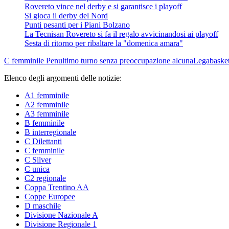
Rovereto vince nel derby e si garantisce i playoff
Si gioca il derby del Nord
Punti pesanti per i Piani Bolzano
La Tecnisan Rovereto si fa il regalo avvicinandosi ai playoff
Sesta di ritorno per ribaltare la "domenica amara"
C femminile
Penultimo turno senza preoccupazione alcuna
Legabaske
Elenco degli argomenti delle notizie:
A1 femminile
A2 femminile
A3 femminile
B femminile
B interregionale
C Dilettanti
C femminile
C Silver
C unica
C2 regionale
Coppa Trentino AA
Coppe Europee
D maschile
Divisione Nazionale A
Divisione Regionale 1