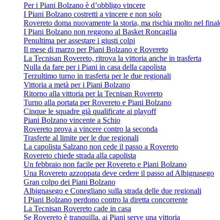
Per i Piani Bolzano è d’obbligo vincere
I Piani Bolzano costretti a vincere e non solo
Rovereto doma nuovamente la storia, ma rischia molto nel final
I Piani Bolzano non reggono al Basket Roncaglia
Penultima per assestare i giusti colpi
Il mese di marzo per Piani Bolzano e Rovereto
La Tecnisan Rovereto, ritrova la vittoria anche in trasferta
Nulla da fare per i Piani in casa della capolista
Terzultimo turno in trasferta per le due regionali
Vittoria a metà per i Piani Bolzano
Ritorno alla vittoria per la Tecnisan Rovereto
Turno alla portata per Rovereto e Piani Bolzano
Cinque le squadre già qualificate ai playoff
Piani Bolzano vincente a Schio
Rovereto prova a vincere contro la seconda
Trasferte al limite per le due regionali
La capolista Salzano non cede il passo a Rovereto
Rovereto chiede strada alla capolista
Un febbraio non facile per Rovereto e Piani Bolzano
Una Rovereto azzoppata deve cedere il passo ad Albignasego
Gran colpo dei Piani Bolzano
Albignasego e Conegliano sulla strada delle due regionali
I Piani Bolzano perdono contro la diretta concorrente
La Tecnisan Rovereto cade in casa
Se Rovereto è tranquilla, ai Piani serve una vittoria