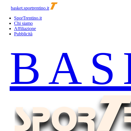
basket.sportrentino.it
SporTrentino.it
Chi siamo
Affiliazione
Pubblicità