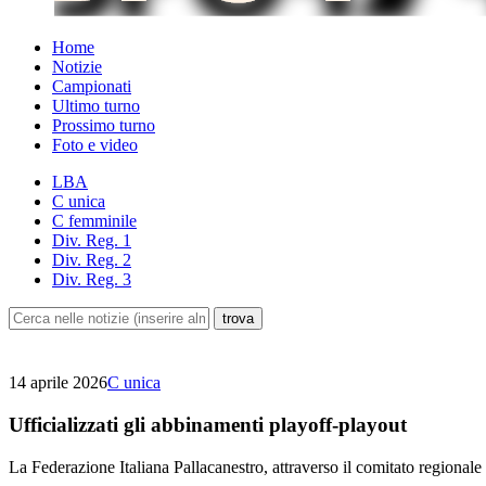
Home
Notizie
Campionati
Ultimo turno
Prossimo turno
Foto e video
LBA
C unica
C femminile
Div. Reg. 1
Div. Reg. 2
Div. Reg. 3
14 aprile 2026
C unica
Ufficializzati gli abbinamenti playoff-playout
La Federazione Italiana Pallacanestro, attraverso il comitato regionale