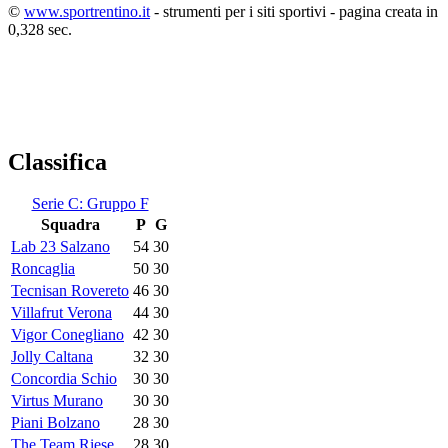
©
www.sportrentino.it
- strumenti per i siti sportivi - pagina creata in
0,328 sec.
Classifica
Serie C: Gruppo F
Squadra
P
G
Lab 23 Salzano
54
30
Roncaglia
50
30
Tecnisan Rovereto
46
30
Villafrut Verona
44
30
Vigor Conegliano
42
30
Jolly Caltana
32
30
Concordia Schio
30
30
Virtus Murano
30
30
Piani Bolzano
28
30
The Team Riese
28
30