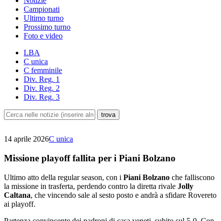
Notizie
Campionati
Ultimo turno
Prossimo turno
Foto e video
LBA
C unica
C femminile
Div. Reg. 1
Div. Reg. 2
Div. Reg. 3
14 aprile 2026
C unica
Missione playoff fallita per i Piani Bolzano
Ultimo atto della regular season, con i
Piani Bolzano
che falliscono
la missione in trasferta, perdendo contro la diretta rivale
Jolly
Caltana
, che vincendo sale al sesto posto e andrà a sfidare Rovereto
ai playoff.
Partenza convincente dei padroni di casa veneti, subito sul 5-0. Con