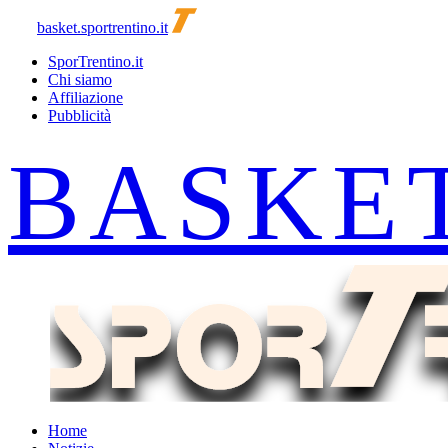
basket.sportrentino.it
SporTrentino.it
Chi siamo
Affiliazione
Pubblicità
Home