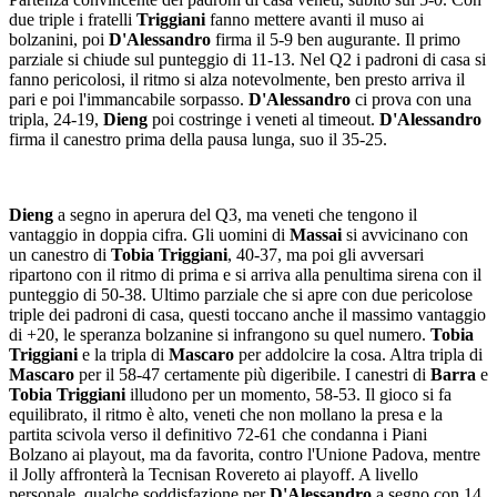
due triple i fratelli
Triggiani
fanno mettere avanti il muso ai
bolzanini, poi
D'Alessandro
firma il 5-9 ben augurante. Il primo
parziale si chiude sul punteggio di 11-13. Nel Q2 i padroni di casa si
fanno pericolosi, il ritmo si alza notevolmente, ben presto arriva il
pari e poi l'immancabile sorpasso.
D'Alessandro
ci prova con una
tripla, 24-19,
Dieng
poi costringe i veneti al timeout.
D'Alessandro
firma il canestro prima della pausa lunga, suo il 35-25.
Dieng
a segno in aperura del Q3, ma veneti che tengono il
vantaggio in doppia cifra. Gli uomini di
Massai
si avvicinano con
un canestro di
Tobia Triggiani
, 40-37, ma poi gli avversari
ripartono con il ritmo di prima e si arriva alla penultima sirena con il
punteggio di 50-38. Ultimo parziale che si apre con due pericolose
triple dei padroni di casa, questi toccano anche il massimo vantaggio
di +20, le speranza bolzanine si infrangono su quel numero.
Tobia
Triggiani
e la tripla di
Mascaro
per addolcire la cosa. Altra tripla di
Mascaro
per il 58-47 certamente più digeribile. I canestri di
Barra
e
Tobia Triggiani
illudono per un momento, 58-53. Il gioco si fa
equilibrato, il ritmo è alto, veneti che non mollano la presa e la
partita scivola verso il definitivo 72-61 che condanna i Piani
Bolzano ai playout, ma da favorita, contro l'Unione Padova, mentre
il Jolly affronterà la Tecnisan Rovereto ai playoff. A livello
personale, qualche soddisfazione per
D'Alessandro
a segno con 14