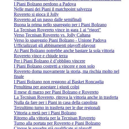
I Piani Bolzano perdono a Padova
Nelle mani dei Piani il matchpoint salvezza
Rovereto si gioca il Jolly
Rovereto ad un passo dalle semifinali
Buona la prima nello spareggio per i Piani Bolzano
La Tecnisan Rovereto vince in gara 1 ai “rigori"
Verso Tecnisan Rovereto vs. Jolly Caltana
Verso lo spareggio Piani Bolzano - Unione Padova
Ufficializzati gli abbinamenti playoff-playout
Ai Piani Bolzano potrebbe anche bastare la sola vittoria
Rovereto vince e chiude terza
Per i Piani Bolzano è d’obbligo vincere
I Piani Bolzano costretti a vincere e non solo
Rovereto doma nuovamente la storia, ma rischia molto nel
finale
I Piani Bolzano non reggono al Basket Roncaglia
Penultima per assestare i giusti colpi
Il mese di marzo per Piani Bolzano e Rovereto
La Tecnisan Rovereto, ritrova la vittoria anche in trasferta
Nulla da fare per i Piani in casa della capolista
Terzultimo turno in trasferta per le due regionali
Vittoria a metà per i Piani Bolzano
Ritorno alla vittoria per la Tecnisan Rovereto
Turno alla portata per Rovereto e Piani Bolzano
Cinque le squadre già qualificate ai playoff