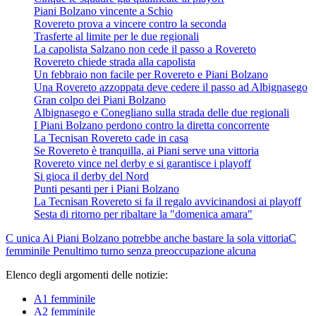
Piani Bolzano vincente a Schio
Rovereto prova a vincere contro la seconda
Trasferte al limite per le due regionali
La capolista Salzano non cede il passo a Rovereto
Rovereto chiede strada alla capolista
Un febbraio non facile per Rovereto e Piani Bolzano
Una Rovereto azzoppata deve cedere il passo ad Albignasego
Gran colpo dei Piani Bolzano
Albignasego e Conegliano sulla strada delle due regionali
I Piani Bolzano perdono contro la diretta concorrente
La Tecnisan Rovereto cade in casa
Se Rovereto è tranquilla, ai Piani serve una vittoria
Rovereto vince nel derby e si garantisce i playoff
Si gioca il derby del Nord
Punti pesanti per i Piani Bolzano
La Tecnisan Rovereto si fa il regalo avvicinandosi ai playoff
Sesta di ritorno per ribaltare la "domenica amara"
C unica
Ai Piani Bolzano potrebbe anche bastare la sola vittoria
C
femminile
Penultimo turno senza preoccupazione alcuna
Elenco degli argomenti delle notizie:
A1 femminile
A2 femminile