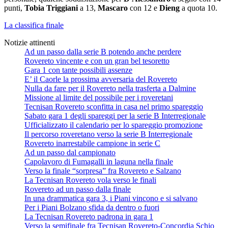
punti,
Tobia Triggiani
a 13,
Mascaro
con 12 e
Dieng
a quota 10.
La classifica finale
Notizie attinenti
Ad un passo dalla serie B potendo anche perdere
Rovereto vincente e con un gran bel tesoretto
Gara 1 con tante possibili assenze
E’ il Caorle la prossima avversaria del Rovereto
Nulla da fare per il Rovereto nella trasferta a Dalmine
Missione al limite del possibile per i roveretani
Tecnisan Rovereto sconfitta in casa nel primo spareggio
Sabato gara 1 degli spareggi per la serie B Interregionale
Ufficializzato il calendario per lo spareggio promozione
Il percorso roveretano verso la serie B Interregionale
Rovereto inarrestabile campione in serie C
Ad un passo dal campionato
Capolavoro di Fumagalli in laguna nella finale
Verso la finale “sorpresa” fra Rovereto e Salzano
La Tecnisan Rovereto vola verso le finali
Rovereto ad un passo dalla finale
In una drammatica gara 3, i Piani vincono e si salvano
Per i Piani Bolzano sfida da dentro o fuori
La Tecnisan Rovereto padrona in gara 1
Verso la semifinale fra Tecnisan Rovereto-Concordia Schio