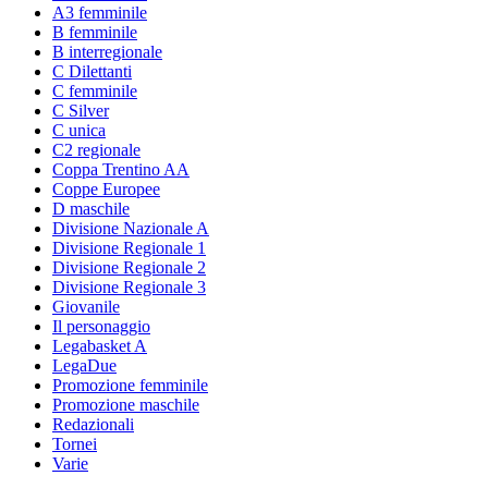
A3 femminile
B femminile
B interregionale
C Dilettanti
C femminile
C Silver
C unica
C2 regionale
Coppa Trentino AA
Coppe Europee
D maschile
Divisione Nazionale A
Divisione Regionale 1
Divisione Regionale 2
Divisione Regionale 3
Giovanile
Il personaggio
Legabasket A
LegaDue
Promozione femminile
Promozione maschile
Redazionali
Tornei
Varie