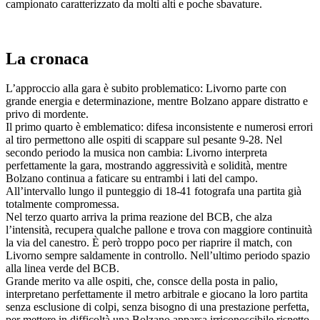
campionato caratterizzato da molti alti e poche sbavature.
La cronaca
L’approccio alla gara è subito problematico: Livorno parte con
grande energia e determinazione, mentre Bolzano appare distratto e
privo di mordente.
Il primo quarto è emblematico: difesa inconsistente e numerosi errori
al tiro permettono alle ospiti di scappare sul pesante 9-28. Nel
secondo periodo la musica non cambia: Livorno interpreta
perfettamente la gara, mostrando aggressività e solidità, mentre
Bolzano continua a faticare su entrambi i lati del campo.
All’intervallo lungo il punteggio di 18-41 fotografa una partita già
totalmente compromessa.
Nel terzo quarto arriva la prima reazione del BCB, che alza
l’intensità, recupera qualche pallone e trova con maggiore continuità
la via del canestro. È però troppo poco per riaprire il match, con
Livorno sempre saldamente in controllo. Nell’ultimo periodo spazio
alla linea verde del BCB.
Grande merito va alle ospiti, che, consce della posta in palio,
interpretano perfettamente il metro arbitrale e giocano la loro partita
senza esclusione di colpi, senza bisogno di una prestazione perfetta,
per mettere in difficoltà una Bolzano apparsa irriconoscibile rispetto