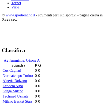
Tornei
Varie
©
www.sportrentino.it
- strumenti per i siti sportivi - pagina creata in
0,328 sec.
Classifica
A2 femminile: Girone A
Squadra
P
G
Cus Cagliari
0
0
Normatempo Torino
0
0
Alperia Bolzano
0
0
Ecodem Alpo
0
0
Sanga Milano
0
0
Techmed Usmate
0
0
Milano Basket Stars
0
0