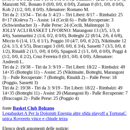
Manzotti NE, Bonato 0 (0/0, 0/0, tl 0/0), Zaman 0 (0/1, 0/0, tl 0/0),
Kob 2 (1/2, 0/0, tl 0/0). Allenatore: Romano M.
Tiri da 2: 13/34 – Tiri da 3: 4/23 – Tiri Liberi: 8/17 – Rimbalzi: 25
8+17 (Koleva 7) – Assist: 14 (Cecili 6) – Palle Recuperate: 3
(Schwienbacher 3) – Palle Perse: 24 (Cecili, Malintoppi 3)
JOLLY ACLI BASKET LIVORNO: Marangoni 13 (3/5, 1/3, tl
4/6), Sammartini 2 (1/4, 0/2, tl 0/0), Botteghi 22 (8/14, 2/6, tl 6/8),
Miccio 6 (1/4, 1/3, tl 1/1), Poggio 10 (4/7, 0/0, tl 2/2), Nikitinaite 12
(2/4, 1/3, tl 5/5), Braccagni 3 (0/0, 0/0, tl 3/4), Sassetti 7 (3/3, 0/0, tl
1/2), Rinaldi 2 (1/1, 0/0, tl 0/0), Spagnoli 2 (1/1, 0/0, tl 0/0), Poggi 4
(1/2, 0/0, tl 2/2), Cruz Ferreira 0 (0/1, 0/0, tl 0/0). Allenatore:
Andreoli L.
Tiri da 2: 19/38 – Tiri da 3: 9/19 – Tiri Liberi: 18/22 – Rimbalzi: 49
14+35 (Botteghi 11) – Assist: 25 (Nikitinaite, Botteghi, Marangoni
3) – Palle Recuperate: 7 (Botteghi, Rinaldi 2) – Palle Perse: 18
(Poggio, Sassetti 3)
Tiri da 2: 19/38 - Tiri da 3: 9/19 - Tiri Liberi: 18/22 - Rimbalzi: 49
14+35 (Botteghi 11) - Assist: 20 (Marangoni 8) - Palle Recuperate: 7
(Braccagni 2) - Palle Perse: 25 (Poggio 4)
fonte
Basket Club Bolzano
Legabasket A
Per la Dolomiti Energia altre sfida playoff a Tortona
C
unica
Rovereto vince e chiude terza
Elenco degli argomenti delle notizie: