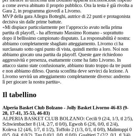
a come aveva abituato il proprio pubblico. Ora la testa è già rivolta a
Gara 2, in programma giovedì a Livorno.
MVP della gara Allegra Botteghi, autrice di 22 punti e protagonista
decisiva sin dalle prime battute.
«Mi dispiace particolarmente per l’approccio avuto nella prima
partita di playoff, - ha affermato Massimo Romano - soprattutto
dopo il bellissimo campionato disputato. La responsabilità è nostra:
abbiamo completamente sbagliato atteggiamento. Livorno ci ha
surclassato sotto ogni punto di vista, quindi merito a loro. Noi non
abbiamo giocato una partita da playoff. Queste gare richiedono
aggressività e presenza, esattamente come ha fatto Livorno. In
attacco siamo state confusionarie, abbiamo tirato troppo da tre punti
e non abbiamo difeso. Questa sconfitta deve servirci da lezione. A
Livorno servirà un atteggiamento completamente diverso: andremo
lì per giocare la nostra partita».
Il tabellino
Alperia Basket Club Bolzano - Jolly Basket Livorno 46-83 (9-
28, 17-41, 35-53, 46-83)
ALPERIA BASKET CLUB BOLZANO: Cecili 9 (2/4, 1/3, tl 2/5),
Schwienbacher 8 (1/4, 2/7, tl 0/0), Egwoh 6 (2/6, 0/0, tl 2/4),
Koleva 12 (4/6, 1/7, tl 1/2), Toffolo 2 (1/3, 0/1, tl 0/0), Malintoppi 0
(0/5, 0/4, tl 0/2), Tau 0 (0/1, 0/0, tl 0/0), Gualtieri 7 (2/2, 0/1, tl 3/4),