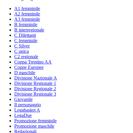
A1 femminile
A2 femminile
A3 femminile
B femminile
B interregionale
C Dilettanti
C femminile
C Silver
C unica
C2 regionale
Coppa Trentino AA
Coppe Europee
D maschile
Divisione Nazionale A
Divisione Regionale 1
Divisione Regionale 2
Divisione Regionale 3
Giovanile
Il personaggio
Legabasket A
LegaDue
Promozione femminile
Promozione maschile
Redazionali