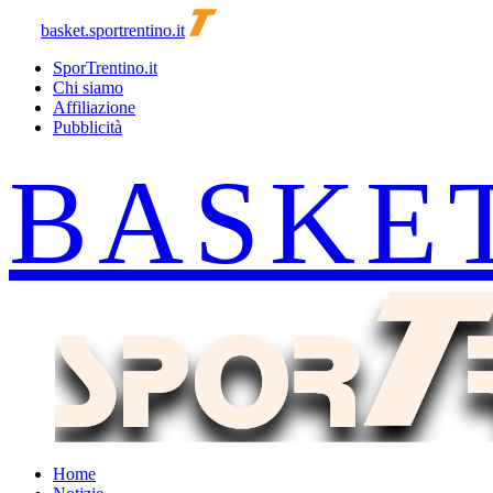
basket.sportrentino.it
SporTrentino.it
Chi siamo
Affiliazione
Pubblicità
Home