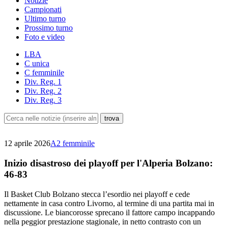
Notizie
Campionati
Ultimo turno
Prossimo turno
Foto e video
LBA
C unica
C femminile
Div. Reg. 1
Div. Reg. 2
Div. Reg. 3
12 aprile 2026
A2 femminile
Inizio disastroso dei playoff per l'Alperia Bolzano:
46-83
Il Basket Club Bolzano stecca l’esordio nei playoff e cede
nettamente in casa contro Livorno, al termine di una partita mai in
discussione. Le biancorosse sprecano il fattore campo incappando
nella peggior prestazione stagionale, in netto contrasto con un