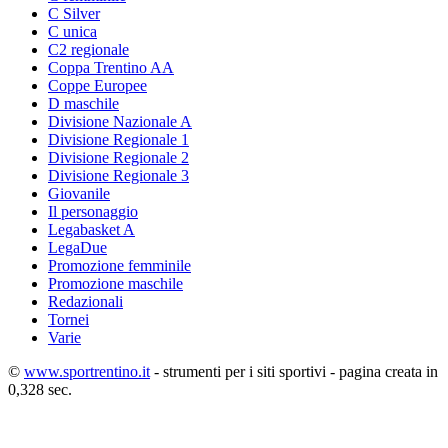
C Silver
C unica
C2 regionale
Coppa Trentino AA
Coppe Europee
D maschile
Divisione Nazionale A
Divisione Regionale 1
Divisione Regionale 2
Divisione Regionale 3
Giovanile
Il personaggio
Legabasket A
LegaDue
Promozione femminile
Promozione maschile
Redazionali
Tornei
Varie
©
www.sportrentino.it
- strumenti per i siti sportivi - pagina creata in
0,328 sec.