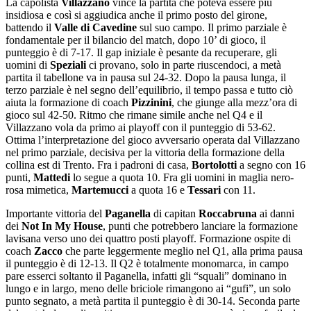
La capolista
Villazzano
vince la partita che poteva essere più
insidiosa e così si aggiudica anche il primo posto del girone,
battendo il
Valle di Cavedine
sul suo campo. Il primo parziale è
fondamentale per il bilancio del match, dopo 10’ di gioco, il
punteggio è di 7-17. Il gap iniziale è pesante da recuperare, gli
uomini di
Speziali
ci provano, solo in parte riuscendoci, a metà
partita il tabellone va in pausa sul 24-32. Dopo la pausa lunga, il
terzo parziale è nel segno dell’equilibrio, il tempo passa e tutto ciò
aiuta la formazione di coach
Pizzinini
, che giunge alla mezz’ora di
gioco sul 42-50. Ritmo che rimane simile anche nel Q4 e il
Villazzano vola da primo ai playoff con il punteggio di 53-62.
Ottima l’interpretazione del gioco avversario operata dal Villazzano
nel primo parziale, decisiva per la vittoria della formazione della
collina est di Trento. Fra i padroni di casa,
Bortolotti
a segno con 16
punti,
Mattedi
lo segue a quota 10. Fra gli uomini in maglia nero-
rosa mimetica,
Martemucci
a quota 16 e
Tessari
con 11.
Importante vittoria del
Paganella
di capitan
Roccabruna
ai danni
dei
Not In My House
, punti che potrebbero lanciare la formazione
lavisana verso uno dei quattro posti playoff. Formazione ospite di
coach
Zacco
che parte leggermente meglio nel Q1, alla prima pausa
il punteggio è di 12-13. Il Q2 è totalmente monomarca, in campo
pare esserci soltanto il Paganella, infatti gli “squali” dominano in
lungo e in largo, meno delle briciole rimangono ai “gufi”, un solo
punto segnato, a metà partita il punteggio è di 30-14. Seconda parte