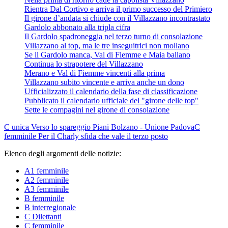
Rientra Dal Cortivo e arriva il primo successo del Primiero
Il girone d’andata si chiude con il Villazzano incontrastato
Gardolo abbonato alla tripla cifra
Il Gardolo spadroneggia nel terzo turno di consolazione
Villazzano al top, ma le tre inseguitrici non mollano
Se il Gardolo manca, Val di Fiemme e Maia ballano
Continua lo strapotere del Villazzano
Merano e Val di Fiemme vincenti alla prima
Villazzano subito vincente e arriva anche un dono
Ufficializzato il calendario della fase di classificazione
Pubblicato il calendario ufficiale del "girone delle top"
Sette le compagini nel girone di consolazione
C unica
Verso lo spareggio Piani Bolzano - Unione Padova
C
femminile
Per il Charly sfida che vale il terzo posto
Elenco degli argomenti delle notizie:
A1 femminile
A2 femminile
A3 femminile
B femminile
B interregionale
C Dilettanti
C femminile