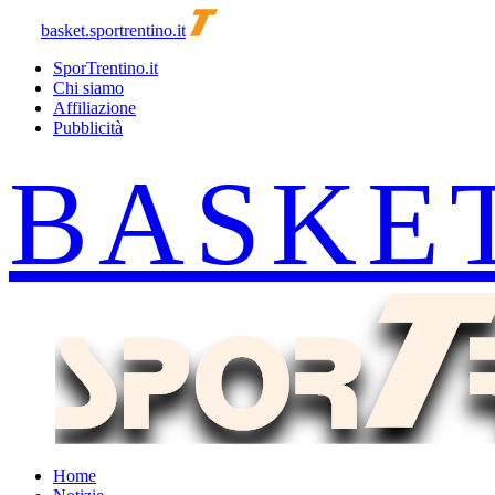
basket.sportrentino.it
SporTrentino.it
Chi siamo
Affiliazione
Pubblicità
Home