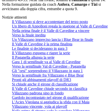
Nella formazione guidata da coach
Anfora
,
Camargo
e
Tizi
si
avvicinano alla doppia cifra, entrambe a quota 9.
Notizie attinenti
Il Villazzano si deve accontentare del terzo posto
Un libero di Appolloni regala la stagione al Valle di Cavedine
Nella prima finale è il Valle di Cavedine a vincere
Verso la finale inedita
Un Villazzano impreciso lancia i Blue Bear in finale
Il Valle di Cavedine è la prima finalista
Le finaliste si decideranno in gara 3
Il Villazzano espugna e riapre la serie
Il Paganella allunga la serie
Gara 1 di semifinale va al Valle di Cavedine
Verso la semifinale Val di Cavedine - Paganella
Gli "orsi" sorprendono il Villazzano in gara 1
Verso la semifinale fra Villazzano e Blue Bear
Pronti gli abbinamenti playoff di DR3
Si chiude anche il girone di classificazione
Il Valle di Cavedine chiude secondo in classifica
Villazzano padrona sino in fondo
Gardolo incontrastato nel girone di qualificazione
L'Acies Vigolana si aggiudica la sfida con il Maia
Villazzano vincente, vola ai playoff
Nella prima di ritorno cade la capolista Villazzano