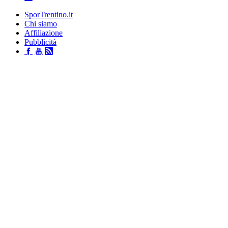
SporTrentino.it
Chi siamo
Affiliazione
Pubblicità