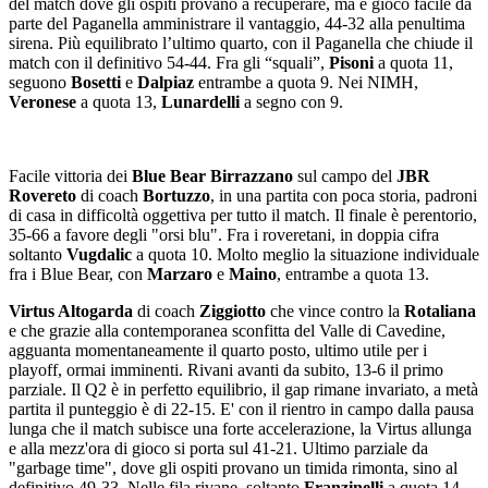
del match dove gli ospiti provano a recuperare, ma è gioco facile da
parte del Paganella amministrare il vantaggio, 44-32 alla penultima
sirena. Più equilibrato l’ultimo quarto, con il Paganella che chiude il
match con il definitivo 54-44. Fra gli “squali”,
Pisoni
a quota 11,
seguono
Bosetti
e
Dalpiaz
entrambe a quota 9. Nei NIMH,
Veronese
a quota 13,
Lunardelli
a segno con 9.
Facile vittoria dei
Blue Bear Birrazzano
sul campo del
JBR
Rovereto
di coach
Bortuzzo
, in una partita con poca storia, padroni
di casa in difficoltà oggettiva per tutto il match. Il finale è perentorio,
35-66 a favore degli "orsi blu". Fra i roveretani, in doppia cifra
soltanto
Vugdalic
a quota 10. Molto meglio la situazione individuale
fra i Blue Bear, con
Marzaro
e
Maino
, entrambe a quota 13.
Virtus Altogarda
di coach
Ziggiotto
che vince contro la
Rotaliana
e che grazie alla contemporanea sconfitta del Valle di Cavedine,
agguanta momentaneamente il quarto posto, ultimo utile per i
playoff, ormai imminenti. Rivani avanti da subito, 13-6 il primo
parziale. Il Q2 è in perfetto equilibrio, il gap rimane invariato, a metà
partita il punteggio è di 22-15. E' con il rientro in campo dalla pausa
lunga che il match subisce una forte accelerazione, la Virtus allunga
e alla mezz'ora di gioco si porta sul 41-21. Ultimo parziale da
"garbage time", dove gli ospiti provano un timida rimonta, sino al
definitivo 49-33. Nelle fila rivane, soltanto
Franzinelli
a quota 14.