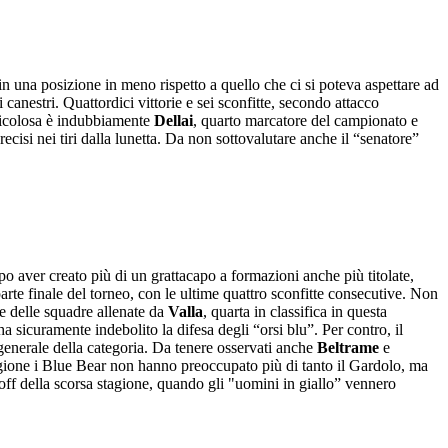
 in una posizione in meno rispetto a quello che ci si poteva aspettare ad
canestri. Quattordici vittorie e sei sconfitte, secondo attacco
pericolosa è indubbiamente
Dellai
, quarto marcatore del campionato e
precisi nei tiri dalla lunetta. Da non sottovalutare anche il “senatore”
dopo aver creato più di un grattacapo a formazioni anche più titolate,
 parte finale del torneo, con le ultime quattro sconfitte consecutive. Non
ase delle squadre allenate da
Valla
, quarta in classifica in questa
ha sicuramente indebolito la difesa degli “orsi blu”. Per contro, il
 generale della categoria. Da tenere osservati anche
Beltrame
e
stagione i Blue Bear non hanno preoccupato più di tanto il Gardolo, ma
off della scorsa stagione, quando gli "uomini in giallo” vennero