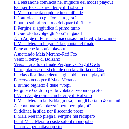
Il Bressanone comincia nel migliore dei modi i playout
Pan per focaccia nel derby di Bolzano
Il Maia come da copione in semifinale
Il Gardolo stana gli “orsi” in gara 2
Il punto sul primo turno dei quarti di finale
Il Pergine si aggiudica il primo turno
Il Gardolo travolge gli "orsi" in gara 1
Alto Adige di Ferretti schiacciasassi nel derby bolzanino
Il Maia Merano in gara 1 la spunta nel finale
Parte anche la poule playout
Aspettando Maia Merano-Red Fox
Verso il derby di Bolzano
Verso il quarto di finale Pergine vs. Night Owls
La regular season si chiude con la vittoria del Cus
La classifica finale decreta gli abbinamenti playoff
Percorso netto per il Maia Merano
L’ultimo biglietto è delle “volpi"
Pergine e Gardolo per la volata al secondo posto
L’Alto Adige domina nel derby di Bolzano
Il Maia Merano la rischia grossa, non gli bastano 40 minuti
Ancora una sola piazza libera per i playoff
Si delinea la sfida per il secondo posto
Il Maia Merano piega il Pergine nel recupero
Per il Maia Merano esiste solo il monopolio
La corsa per l'ottavo posto