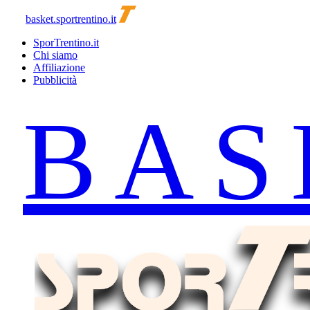
basket.sportrentino.it
SporTrentino.it
Chi siamo
Affiliazione
Pubblicità