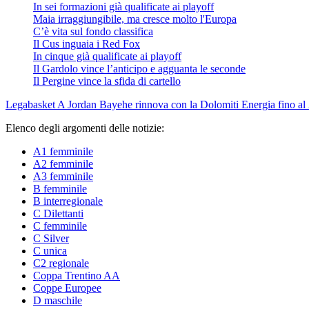
In sei formazioni già qualificate ai playoff
Maia irraggiungibile, ma cresce molto l'Europa
C’è vita sul fondo classifica
Il Cus inguaia i Red Fox
In cinque già qualificate ai playoff
Il Gardolo vince l’anticipo e agguanta le seconde
Il Pergine vince la sfida di cartello
Legabasket A
Jordan Bayehe rinnova con la Dolomiti Energia fino al
Elenco degli argomenti delle notizie:
A1 femminile
A2 femminile
A3 femminile
B femminile
B interregionale
C Dilettanti
C femminile
C Silver
C unica
C2 regionale
Coppa Trentino AA
Coppe Europee
D maschile