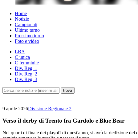
Home
Notizie
Campionati
Ultimo turno
Prossimo turno
Foto e video
LBA
C unica
C femminile
Div. Reg. 1
Div. Reg. 2
Div. Reg. 3
9 aprile 2026
Divisione Regionale 2
Verso il derby di Trento fra Gardolo e Blue Bear
Nei quarti di finale dei playoff di quest'anno, si avrà la riedizione d