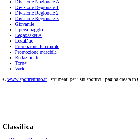
Divisione Nazionale A
Divisione Regionale 1
Divisione Regionale 2
Divisione Regionale 3
Giovanile
Il personaggio
Legabasket A
LegaDue
Promozione femminile
Promozione maschile
Redazionali
Tornei
Varie
©
www.sportrentino.it
- strumenti per i siti sportivi - pagina creata in 
Classifica