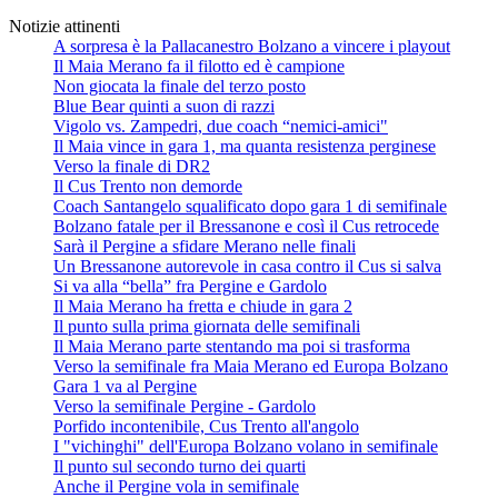
Notizie attinenti
A sorpresa è la Pallacanestro Bolzano a vincere i playout
Il Maia Merano fa il filotto ed è campione
Non giocata la finale del terzo posto
Blue Bear quinti a suon di razzi
Vigolo vs. Zampedri, due coach “nemici-amici"
Il Maia vince in gara 1, ma quanta resistenza perginese
Verso la finale di DR2
Il Cus Trento non demorde
Coach Santangelo squalificato dopo gara 1 di semifinale
Bolzano fatale per il Bressanone e così il Cus retrocede
Sarà il Pergine a sfidare Merano nelle finali
Un Bressanone autorevole in casa contro il Cus si salva
Si va alla “bella” fra Pergine e Gardolo
Il Maia Merano ha fretta e chiude in gara 2
Il punto sulla prima giornata delle semifinali
Il Maia Merano parte stentando ma poi si trasforma
Verso la semifinale fra Maia Merano ed Europa Bolzano
Gara 1 va al Pergine
Verso la semifinale Pergine - Gardolo
Porfido incontenibile, Cus Trento all'angolo
I "vichinghi" dell'Europa Bolzano volano in semifinale
Il punto sul secondo turno dei quarti
Anche il Pergine vola in semifinale