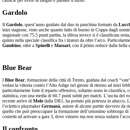
camicie per avere la meglio e passare il turno.
Gardolo
Il
Gardolo
, quest’anno guidato dal duo in panchina formato da
Lucch
inizi stagione, visto anche quanto fatto di buono in Coppa dagli uomini 
stagionale con 75.5 punti partita, la difesa invece si è classificata s
quinto nella speciale classifica fra i tiratori da oltre l’arco. Particolar
Gambino
, oltre a
Spinelli
e
Massari
, con il primo reduce dalla bella
Blue Bear
I
Blue Bear
, formazione della città di Trento, guidata dal coach “vat
vedasi la vittoria contro l’Alto Adige nel girone di ritorno ad inizi feb
particolarmente forte il reparto offensivo, soltanto nono in classifica, 
statistica, con una media di 60.7 punti subiti per match. L’uscita del ro
recente arrivo di
Molo
dalla DR1, ha portato più potenza in attacco. L
l’eclettico playmaker
Germanà
, autore di alcune partite davvero da r
quello che può preoccupare la formazione dell’omonimo sobborgo di Tren
costretti ad arrivare a gara 3, dove vinsero ma non senza sudarsi l’acce
Il confronto