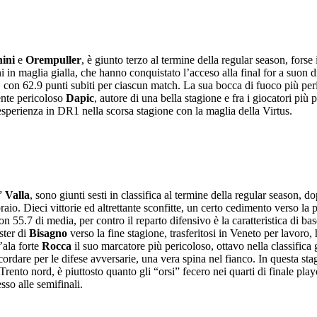
ini
e
Orempuller
, è giunto terzo al termine della regular season, forse
in maglia gialla, che hanno conquistato l’acceso alla final for a suon di 
esta, con 62.9 punti subiti per ciascun match. La sua bocca di fuoco più 
mente pericoloso
Dapic
, autore di una bella stagione e fra i giocatori più 
 esperienza in DR1 nella scorsa stagione con la maglia della Virtus.
e”
Valla
, sono giunti sesti in classifica al termine della regular season, 
braio. Dieci vittorie ed altrettante sconfitte, un certo cedimento verso la
con 55.7 di media, per contro il reparto difensivo è la caratteristica di b
ster di
Bisagno
verso la fine stagione, trasferitosi in Veneto per lavoro, 
’ala forte
Rocca
il suo marcatore più pericoloso, ottavo nella classifica
icordare per le difese avversarie, una vera spina nel fianco. In questa 
to nord, è piuttosto quanto gli “orsi” fecero nei quarti di finale play
sso alle semifinali.