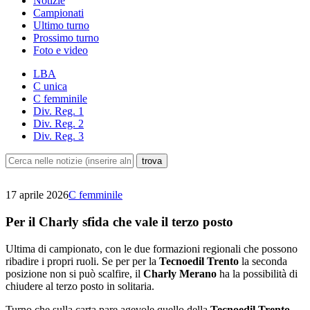
Notizie
Campionati
Ultimo turno
Prossimo turno
Foto e video
LBA
C unica
C femminile
Div. Reg. 1
Div. Reg. 2
Div. Reg. 3
17 aprile 2026
C femminile
Per il Charly sfida che vale il terzo posto
Ultima di campionato, con le due formazioni regionali che possono
ribadire i propri ruoli. Se per per la
Tecnoedil Trento
la seconda
posizione non si può scalfire, il
Charly Merano
ha la possibilità di
chiudere al terzo posto in solitaria.
Turno che sulla carta pare agevole quello della
Tecnoedil Trento