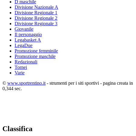
D maschile
Divisione Nazionale A
Divisione Regionale 1
Divisione Regionale 2
Divisione Regionale 3
Giovanile
Il personaggio
Legabasket A
LegaDue
Promozione femminile
Promozione maschile
Redazionali
Tornei
Varie
©
www.sportrentino.it
- strumenti per i siti sportivi - pagina creata in
0,344 sec.
Classifica