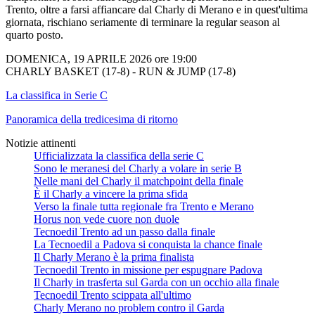
Trento, oltre a farsi affiancare dal Charly di Merano e in quest'ultima
giornata, rischiano seriamente di terminare la regular season al
quarto posto.
DOMENICA, 19 APRILE 2026 ore 19:00
CHARLY BASKET (17-8) - RUN & JUMP (17-8)
La classifica in Serie C
Panoramica della tredicesima di ritorno
Notizie attinenti
Ufficializzata la classifica della serie C
Sono le meranesi del Charly a volare in serie B
Nelle mani del Charly il matchpoint della finale
È il Charly a vincere la prima sfida
Verso la finale tutta regionale fra Trento e Merano
Horus non vede cuore non duole
Tecnoedil Trento ad un passo dalla finale
La Tecnoedil a Padova si conquista la chance finale
Il Charly Merano è la prima finalista
Tecnoedil Trento in missione per espugnare Padova
Il Charly in trasferta sul Garda con un occhio alla finale
Tecnoedil Trento scippata all'ultimo
Charly Merano no problem contro il Garda