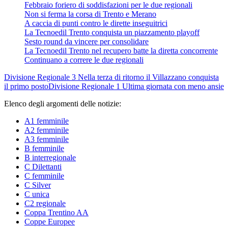
Febbraio foriero di soddisfazioni per le due regionali
Non si ferma la corsa di Trento e Merano
A caccia di punti contro le dirette inseguitrici
La Tecnoedil Trento conquista un piazzamento playoff
Sesto round da vincere per consolidare
La Tecnoedil Trento nel recupero batte la diretta concorrente
Continuano a correre le due regionali
Divisione Regionale 3
Nella terza di ritorno il Villazzano conquista
il primo posto
Divisione Regionale 1
Ultima giornata con meno ansie
Elenco degli argomenti delle notizie:
A1 femminile
A2 femminile
A3 femminile
B femminile
B interregionale
C Dilettanti
C femminile
C Silver
C unica
C2 regionale
Coppa Trentino AA
Coppe Europee