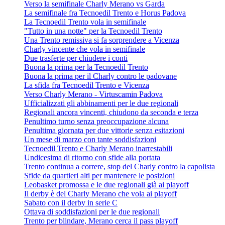
Verso la semifinale Charly Merano vs Garda
La semifinale fra Tecnoedil Trento e Horus Padova
La Tecnoedil Trento vola in semifinale
"Tutto in una notte" per la Tecnoedil Trento
Una Trento remissiva si fa sorprendere a Vicenza
Charly vincente che vola in semifinale
Due trasferte per chiudere i conti
Buona la prima per la Tecnoedil Trento
Buona la prima per il Charly contro le padovane
La sfida fra Tecnoedil Trento e Vicenza
Verso Charly Merano - Virtuscamin Padova
Ufficializzati gli abbinamenti per le due regionali
Regionali ancora vincenti, chiudono da seconda e terza
Penultimo turno senza preoccupazione alcuna
Penultima giornata per due vittorie senza esitazioni
Un mese di marzo con tante soddisfazioni
Tecnoedil Trento e Charly Merano inarrestabili
Undicesima di ritorno con sfide alla portata
Trento continua a correre, stop del Charly contro la capolista
Sfide da quartieri alti per mantenere le posizioni
Leobasket promossa e le due regionali già ai playoff
Il derby è del Charly Merano che vola ai playoff
Sabato con il derby in serie C
Ottava di soddisfazioni per le due regionali
Trento per blindare, Merano cerca il pass playoff