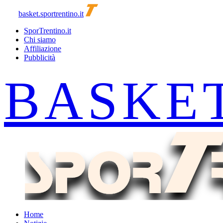
basket.sportrentino.it
SporTrentino.it
Chi siamo
Affiliazione
Pubblicità
Home