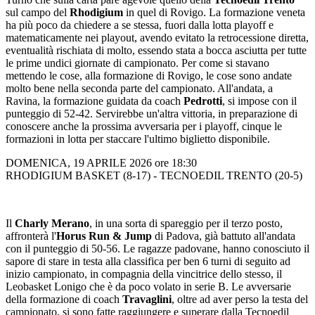
sul campo del
Rhodigium
in quel di Rovigo. La formazione veneta
ha più poco da chiedere a se stessa, fuori dalla lotta playoff e
matematicamente nei playout, avendo evitato la retrocessione diretta,
eventualità rischiata di molto, essendo stata a bocca asciutta per tutte
le prime undici giornate di campionato. Per come si stavano
mettendo le cose, alla formazione di Rovigo, le cose sono andate
molto bene nella seconda parte del campionato. All'andata, a
Ravina, la formazione guidata da coach
Pedrotti
, si impose con il
punteggio di 52-42. Servirebbe un'altra vittoria, in preparazione di
conoscere anche la prossima avversaria per i playoff, cinque le
formazioni in lotta per staccare l'ultimo biglietto disponibile.
DOMENICA, 19 APRILE 2026 ore 18:30
RHODIGIUM BASKET (8-17) - TECNOEDIL TRENTO (20-5)
Il
Charly Merano
, in una sorta di spareggio per il terzo posto,
affronterà l'
Horus Run & Jump
di Padova, già battuto all'andata
con il punteggio di 50-56. Le ragazze padovane, hanno conosciuto il
sapore di stare in testa alla classifica per ben 6 turni di seguito ad
inizio campionato, in compagnia della vincitrice dello stesso, il
Leobasket Lonigo che è da poco volato in serie B. Le avversarie
della formazione di coach
Travaglini
, oltre ad aver perso la testa del
campionato, si sono fatte raggiungere e superare dalla Tecnoedil