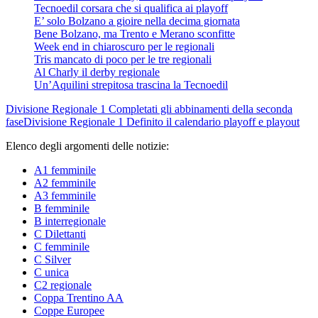
Tecnoedil corsara che si qualifica ai playoff
E’ solo Bolzano a gioire nella decima giornata
Bene Bolzano, ma Trento e Merano sconfitte
Week end in chiaroscuro per le regionali
Tris mancato di poco per le tre regionali
Al Charly il derby regionale
Un’Aquilini strepitosa trascina la Tecnoedil
Divisione Regionale 1
Completati gli abbinamenti della seconda
fase
Divisione Regionale 1
Definito il calendario playoff e playout
Elenco degli argomenti delle notizie:
A1 femminile
A2 femminile
A3 femminile
B femminile
B interregionale
C Dilettanti
C femminile
C Silver
C unica
C2 regionale
Coppa Trentino AA
Coppe Europee