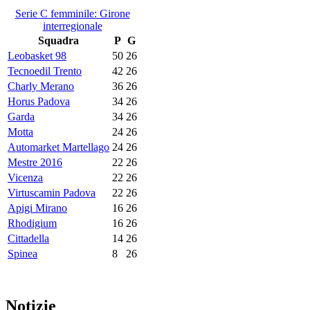
Serie C femminile: Girone
interregionale
Squadra
P
G
Leobasket 98
50
26
Tecnoedil Trento
42
26
Charly Merano
36
26
Horus Padova
34
26
Garda
34
26
Motta
24
26
Automarket Martellago
24
26
Mestre 2016
22
26
Vicenza
22
26
Virtuscamin Padova
22
26
Apigi Mirano
16
26
Rhodigium
16
26
Cittadella
14
26
Spinea
8
26
Notizie