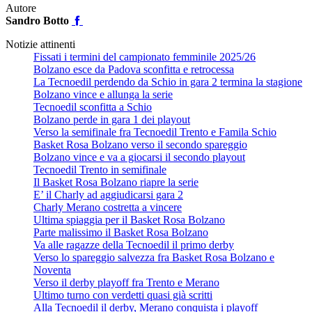
Autore
Sandro Botto
Notizie attinenti
Fissati i termini del campionato femminile 2025/26
Bolzano esce da Padova sconfitta e retrocessa
La Tecnoedil perdendo da Schio in gara 2 termina la stagione
Bolzano vince e allunga la serie
Tecnoedil sconfitta a Schio
Bolzano perde in gara 1 dei playout
Verso la semifinale fra Tecnoedil Trento e Famila Schio
Basket Rosa Bolzano verso il secondo spareggio
Bolzano vince e va a giocarsi il secondo playout
Tecnoedil Trento in semifinale
Il Basket Rosa Bolzano riapre la serie
E’ il Charly ad aggiudicarsi gara 2
Charly Merano costretta a vincere
Ultima spiaggia per il Basket Rosa Bolzano
Parte malissimo il Basket Rosa Bolzano
Va alle ragazze della Tecnoedil il primo derby
Verso lo spareggio salvezza fra Basket Rosa Bolzano e
Noventa
Verso il derby playoff fra Trento e Merano
Ultimo turno con verdetti quasi già scritti
Alla Tecnoedil il derby, Merano conquista i playoff