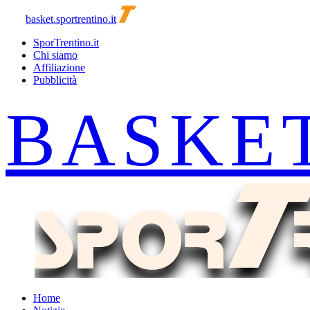
basket.sportrentino.it
SporTrentino.it
Chi siamo
Affiliazione
Pubblicità
Home