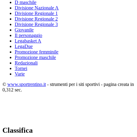
D maschile
Divisione Nazionale A
Divisione Regionale 1
Divisione Regionale 2
Divisione Regionale 3
Giovanile
Il personaggio
Legabasket A
LegaDue
Promozione femminile
Promozione maschile
Redazionali
Tornei
Varie
©
www.sportrentino.it
- strumenti per i siti sportivi - pagina creata in
0,312 sec.
Classifica