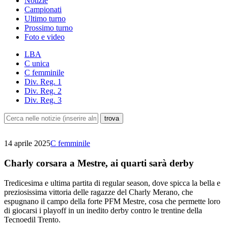
Notizie
Campionati
Ultimo turno
Prossimo turno
Foto e video
LBA
C unica
C femminile
Div. Reg. 1
Div. Reg. 2
Div. Reg. 3
14 aprile 2025
C femminile
Charly corsara a Mestre, ai quarti sarà derby
Tredicesima e ultima partita di regular season, dove spicca la bella e
preziosissima vittoria delle ragazze del Charly Merano, che
espugnano il campo della forte PFM Mestre, cosa che permette loro
di giocarsi i playoff in un inedito derby contro le trentine della
Tecnoedil Trento.