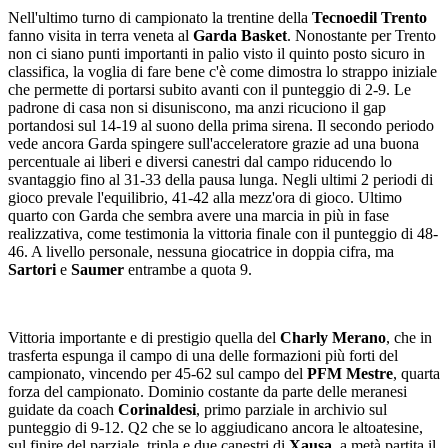
Nell'ultimo turno di campionato la trentine della
Tecnoedil Trento
fanno visita in terra veneta al
Garda Basket
. Nonostante per Trento
non ci siano punti importanti in palio visto il quinto posto sicuro in
classifica, la voglia di fare bene c'è come dimostra lo strappo iniziale
che permette di portarsi subito avanti con il punteggio di 2-9. Le
padrone di casa non si disuniscono, ma anzi ricuciono il gap
portandosi sul 14-19 al suono della prima sirena. Il secondo periodo
vede ancora Garda spingere sull'acceleratore grazie ad una buona
percentuale ai liberi e diversi canestri dal campo riducendo lo
svantaggio fino al 31-33 della pausa lunga. Negli ultimi 2 periodi di
gioco prevale l'equilibrio, 41-42 alla mezz'ora di gioco. Ultimo
quarto con Garda che sembra avere una marcia in più in fase
realizzativa, come testimonia la vittoria finale con il punteggio di 48-
46. A livello personale, nessuna giocatrice in doppia cifra, ma
Sartori
e
Saumer
entrambe a quota 9.
Vittoria importante e di prestigio quella del
Charly Merano
, che in
trasferta espunga il campo di una delle formazioni più forti del
campionato, vincendo per 45-62 sul campo del
PFM Mestre
, quarta
forza del campionato. Dominio costante da parte delle meranesi
guidate da coach
Corinaldesi
, primo parziale in archivio sul
punteggio di 9-12. Q2 che se lo aggiudicano ancora le altoatesine,
sul finire del parziale, tripla e due canestri di
Xausa
, a metà partita il