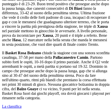
punteggio è di 23-29. Buon trend positivo che prosegue anche dopo
la pausa lunga, due canestri consecutivi di
Di Biasi
fanno la
differenza, 33-42 al suono della penultima sirena. Ultima frazione
che vede il crollo delle forti padrone di casa, incapaci di recuperare il
gap e con le meranesi che guadagnano ulteriore terreno, che le porta
a vincere la partita più prestigiosa della stagione, tre triple di
Xausa
nel parziale mettono in ginocchio le avversarie. A livello personale,
prova da incorniciare per
Xausa
, 20 punti e 4 triple a referto. Bene
anche
Hasa
, 12 marcature nella bella serata che manda le meranesi
in sesta posizione, che vuol dire quarti di finale contro Trento.
Il
Basket Rosa Bolzano
chiude la stagione con una sonora sconfitta
casalinga, 37-58 per mano della
Pallacanestro Camin
. Partono
subito forti le ospiti, 10-16 dopo il primo parziale. Anche il Q2 vede
arrembanti le ospiti, a metà partita si portano sul 19-32. Dominio in
campo che prosegue anche dopo la pausa lunga, gap che si allunga
sino al 30-47 del suono della penultima sirena. Poco da fare
nell'ultimo quarto, ritmi più blandi che premiano la corsa effettuata
nei primi 30 minuti di gioco. Nessuna giocatrice bolzanina in doppia
cifra, del
Balzo Guaye
ci va vicino, 9 punti per lei nella serata.
Basket Rosa fuori dai giochi playoff, ora dovrà giocarsi i playout per
rimanere nella categoria.
La classifica