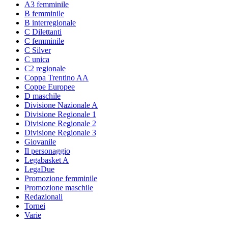
A3 femminile
B femminile
B interregionale
C Dilettanti
C femminile
C Silver
C unica
C2 regionale
Coppa Trentino AA
Coppe Europee
D maschile
Divisione Nazionale A
Divisione Regionale 1
Divisione Regionale 2
Divisione Regionale 3
Giovanile
Il personaggio
Legabasket A
LegaDue
Promozione femminile
Promozione maschile
Redazionali
Tornei
Varie