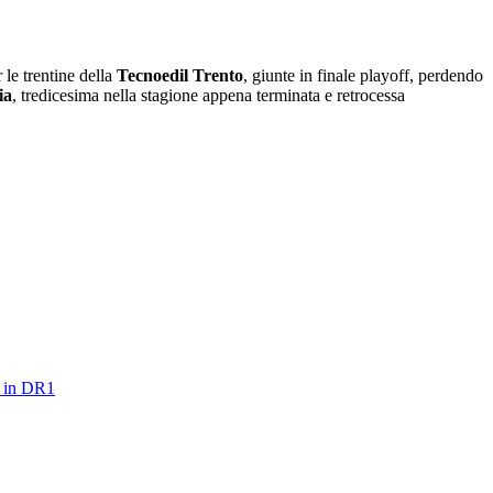
 le trentine della
Tecnoedil Trento
, giunte in finale playoff, perdendo
ia
, tredicesima nella stagione appena terminata e retrocessa
i in DR1