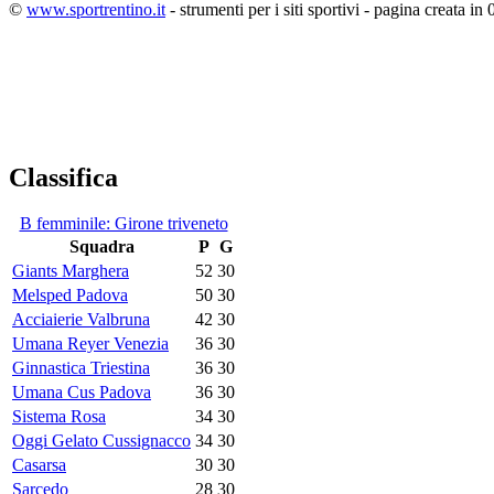
©
www.sportrentino.it
- strumenti per i siti sportivi - pagina creata in 
Classifica
B femminile: Girone triveneto
Squadra
P
G
Giants Marghera
52
30
Melsped Padova
50
30
Acciaierie Valbruna
42
30
Umana Reyer Venezia
36
30
Ginnastica Triestina
36
30
Umana Cus Padova
36
30
Sistema Rosa
34
30
Oggi Gelato Cussignacco
34
30
Casarsa
30
30
Sarcedo
28
30