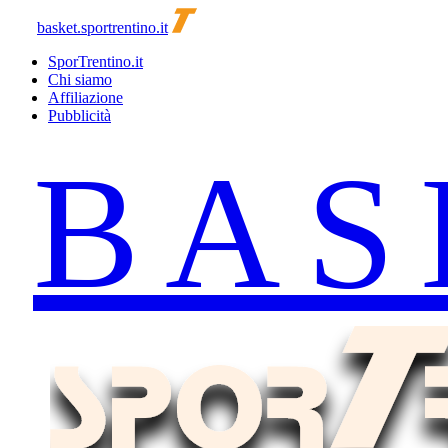
basket.sportrentino.it
SporTrentino.it
Chi siamo
Affiliazione
Pubblicità