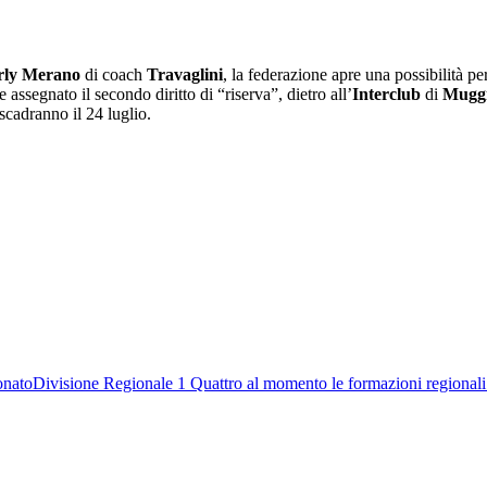
rly Merano
di coach
Travaglini
, la federazione apre una possibilità per
e assegnato il secondo diritto di “riserva”, dietro all’
Interclub
di
Mugg
scadranno il 24 luglio.
onato
Divisione Regionale 1
Quattro al momento le formazioni regional