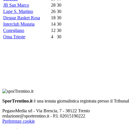
JB San Marco
28
30
Lupe S. Martino
26
30
Despar Basket Rosa
18
30
Interclub Muggia
14
30
Conegliano
12
30
Oma Trieste
4
30
SporTrentino.it
è una testata giornalistica registrata presso il Tribuna
PegasoMedia srl - Via Brescia, 7 - 38122 Trento
redazione@sportrentino.it - P.I. 02015190222
Preferenze cookie