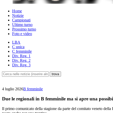
Home
Notizie
Campionati
Ultimo turno
Prossimo turno
Foto e video
LBA
C unica
C femminile
Div. Reg. 1
Div. Reg. 2
Div. Reg. 3
4 luglio 2026
B femminile
Due le regionali in B femminile ma si apre una possibi
Il primo comunicato della stagione da parte del comitato veneto della F