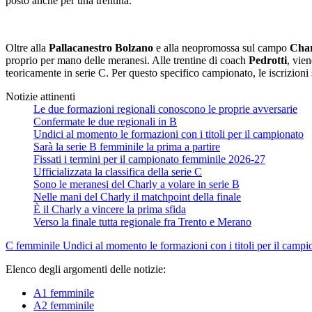
posto anche per una trentina.
Oltre alla
Pallacanestro Bolzano
e alla neopromossa sul campo
Cha
proprio per mano delle meranesi. Alle trentine di coach
Pedrotti
, vien
teoricamente in serie C. Per questo specifico campionato, le iscrizioni 
Notizie attinenti
Le due formazioni regionali conoscono le proprie avversarie
Confermate le due regionali in B
Undici al momento le formazioni con i titoli per il campionato
Sarà la serie B femminile la prima a partire
Fissati i termini per il campionato femminile 2026-27
Ufficializzata la classifica della serie C
Sono le meranesi del Charly a volare in serie B
Nelle mani del Charly il matchpoint della finale
È il Charly a vincere la prima sfida
Verso la finale tutta regionale fra Trento e Merano
C femminile
Undici al momento le formazioni con i titoli per il campi
Elenco degli argomenti delle notizie:
A1 femminile
A2 femminile