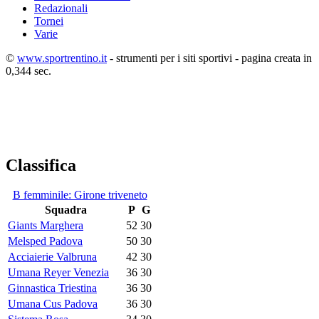
Redazionali
Tornei
Varie
©
www.sportrentino.it
- strumenti per i siti sportivi - pagina creata in
0,344 sec.
Classifica
B femminile: Girone triveneto
Squadra
P
G
Giants Marghera
52
30
Melsped Padova
50
30
Acciaierie Valbruna
42
30
Umana Reyer Venezia
36
30
Ginnastica Triestina
36
30
Umana Cus Padova
36
30