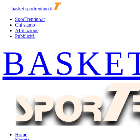
basket.sportrentino.it
SporTrentino.it
Chi siamo
Affiliazione
Pubblicità
Home