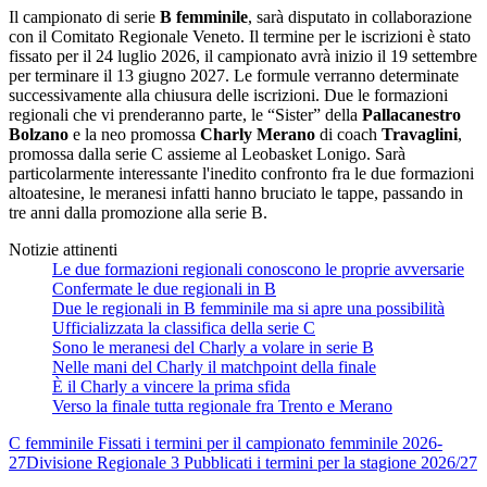
Il campionato di serie
B femminile
, sarà disputato in collaborazione
con il Comitato Regionale Veneto. Il termine per le iscrizioni è stato
fissato per il 24 luglio 2026, il campionato avrà inizio il 19 settembre
per terminare il 13 giugno 2027. Le formule verranno determinate
successivamente alla chiusura delle iscrizioni. Due le formazioni
regionali che vi prenderanno parte, le “Sister” della
Pallacanestro
Bolzano
e la neo promossa
Charly Merano
di coach
Travaglini
,
promossa dalla serie C assieme al Leobasket Lonigo. Sarà
particolarmente interessante l'inedito confronto fra le due formazioni
altoatesine, le meranesi infatti hanno bruciato le tappe, passando in
tre anni dalla promozione alla serie B.
Notizie attinenti
Le due formazioni regionali conoscono le proprie avversarie
Confermate le due regionali in B
Due le regionali in B femminile ma si apre una possibilità
Ufficializzata la classifica della serie C
Sono le meranesi del Charly a volare in serie B
Nelle mani del Charly il matchpoint della finale
È il Charly a vincere la prima sfida
Verso la finale tutta regionale fra Trento e Merano
C femminile
Fissati i termini per il campionato femminile 2026-
27
Divisione Regionale 3
Pubblicati i termini per la stagione 2026/27