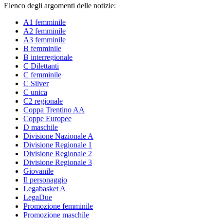
Elenco degli argomenti delle notizie:
A1 femminile
A2 femminile
A3 femminile
B femminile
B interregionale
C Dilettanti
C femminile
C Silver
C unica
C2 regionale
Coppa Trentino AA
Coppe Europee
D maschile
Divisione Nazionale A
Divisione Regionale 1
Divisione Regionale 2
Divisione Regionale 3
Giovanile
Il personaggio
Legabasket A
LegaDue
Promozione femminile
Promozione maschile