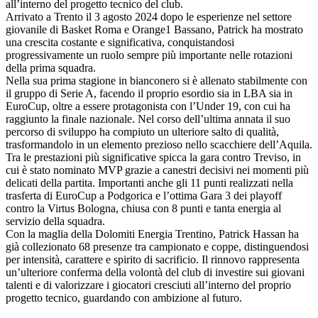
all’interno del progetto tecnico del club.
Arrivato a Trento il 3 agosto 2024 dopo le esperienze nel settore
giovanile di Basket Roma e Orange1 Bassano, Patrick ha mostrato
una crescita costante e significativa, conquistandosi
progressivamente un ruolo sempre più importante nelle rotazioni
della prima squadra.
Nella sua prima stagione in bianconero si è allenato stabilmente con
il gruppo di Serie A, facendo il proprio esordio sia in LBA sia in
EuroCup, oltre a essere protagonista con l’Under 19, con cui ha
raggiunto la finale nazionale. Nel corso dell’ultima annata il suo
percorso di sviluppo ha compiuto un ulteriore salto di qualità,
trasformandolo in un elemento prezioso nello scacchiere dell’Aquila.
Tra le prestazioni più significative spicca la gara contro Treviso, in
cui è stato nominato MVP grazie a canestri decisivi nei momenti più
delicati della partita. Importanti anche gli 11 punti realizzati nella
trasferta di EuroCup a Podgorica e l’ottima Gara 3 dei playoff
contro la Virtus Bologna, chiusa con 8 punti e tanta energia al
servizio della squadra.
Con la maglia della Dolomiti Energia Trentino, Patrick Hassan ha
già collezionato 68 presenze tra campionato e coppe, distinguendosi
per intensità, carattere e spirito di sacrificio. Il rinnovo rappresenta
un’ulteriore conferma della volontà del club di investire sui giovani
talenti e di valorizzare i giocatori cresciuti all’interno del proprio
progetto tecnico, guardando con ambizione al futuro.