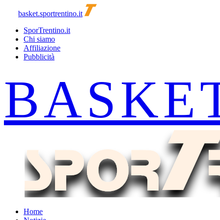
basket.sportrentino.it
SporTrentino.it
Chi siamo
Affiliazione
Pubblicità
Home