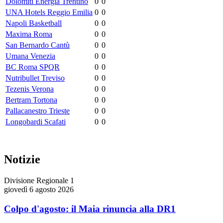
Dolomiti Energia Trentino
0
0
UNA Hotels Reggio Emilia
0
0
Napoli Basketball
0
0
Maxima Roma
0
0
San Bernardo Cantù
0
0
Umana Venezia
0
0
BC Roma SPQR
0
0
Nutribullet Treviso
0
0
Tezenis Verona
0
0
Bertram Tortona
0
0
Pallacanestro Trieste
0
0
Longobardi Scafati
0
0
Notizie
Divisione Regionale 1
giovedì 6 agosto 2026
Colpo d'agosto: il Maia rinuncia alla DR1