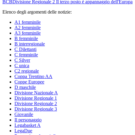
BCB
Divisione Regionale 2
Il terzo posto è appannaggio dell'Europa
Elenco degli argomenti delle notizie:
A1 femminile
A2 femminile
A3 femminile
B femminile
B interregionale
C Dilettanti
C femminile
C Silver
C unica
C2 regionale
Coppa Trentino AA
Coppe Europee
D maschile
Divisione Nazionale A
Divisione Regionale 1
Divisione Regionale 2
Divisione Regionale 3
Giovanile
Il personaggio
Legabasket A
LegaDue