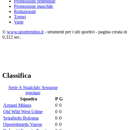
Promozione femminile
Promozione maschile
Redazionali
Tornei
Varie
©
www.sportrentino.it
- strumenti per i siti sportivi - pagina creata in
0,312 sec.
Classifica
Serie A Sisalclub: Sessione
regolare
Squadra
P
G
Armani Milano
0
0
Old Wild West Udine
0
0
Segafredo Bologna
0
0
Openjobmetis Varese
0
0