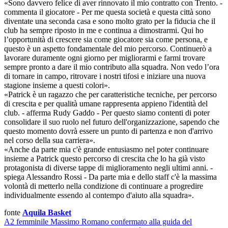
«Sono davvero felice di aver rinnovato il mio contratto con Trento. -
commenta il giocatore - Per me questa società e questa città sono
diventate una seconda casa e sono molto grato per la fiducia che il
club ha sempre riposto in me e continua a dimostrarmi. Qui ho
l’opportunità di crescere sia come giocatore sia come persona, e
questo è un aspetto fondamentale del mio percorso. Continuerò a
lavorare duramente ogni giorno per migliorarmi e farmi trovare
sempre pronto a dare il mio contributo alla squadra. Non vedo l’ora
di tornare in campo, ritrovare i nostri tifosi e iniziare una nuova
stagione insieme a questi colori».
«Patrick è un ragazzo che per caratteristiche tecniche, per percorso
di crescita e per qualità umane rappresenta appieno l'identità del
club. - afferma Rudy Gaddo - Per questo siamo contenti di poter
consolidare il suo ruolo nel futuro dell'organizzazione, sapendo che
questo momento dovrà essere un punto di partenza e non d'arrivo
nel corso della sua carriera».
«Anche da parte mia c'è grande entusiasmo nel poter continuare
insieme a Patrick questo percorso di crescita che lo ha già visto
protagonista di diverse tappe di miglioramento negli ultimi anni. -
spiega Alessandro Rossi - Da parte mia e dello staff c'è la massima
volontà di metterlo nella condizione di continuare a progredire
individualmente essendo al contempo d'aiuto alla squadra».
fonte
Aquila Basket
A2 femminile
Massimo Romano confermato alla guida del