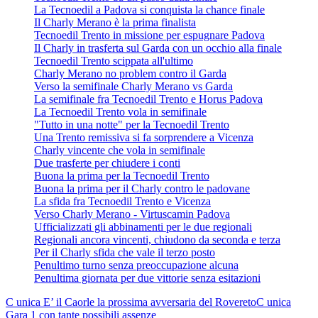
La Tecnoedil a Padova si conquista la chance finale
Il Charly Merano è la prima finalista
Tecnoedil Trento in missione per espugnare Padova
Il Charly in trasferta sul Garda con un occhio alla finale
Tecnoedil Trento scippata all'ultimo
Charly Merano no problem contro il Garda
Verso la semifinale Charly Merano vs Garda
La semifinale fra Tecnoedil Trento e Horus Padova
La Tecnoedil Trento vola in semifinale
"Tutto in una notte" per la Tecnoedil Trento
Una Trento remissiva si fa sorprendere a Vicenza
Charly vincente che vola in semifinale
Due trasferte per chiudere i conti
Buona la prima per la Tecnoedil Trento
Buona la prima per il Charly contro le padovane
La sfida fra Tecnoedil Trento e Vicenza
Verso Charly Merano - Virtuscamin Padova
Ufficializzati gli abbinamenti per le due regionali
Regionali ancora vincenti, chiudono da seconda e terza
Per il Charly sfida che vale il terzo posto
Penultimo turno senza preoccupazione alcuna
Penultima giornata per due vittorie senza esitazioni
C unica
E’ il Caorle la prossima avversaria del Rovereto
C unica
Gara 1 con tante possibili assenze