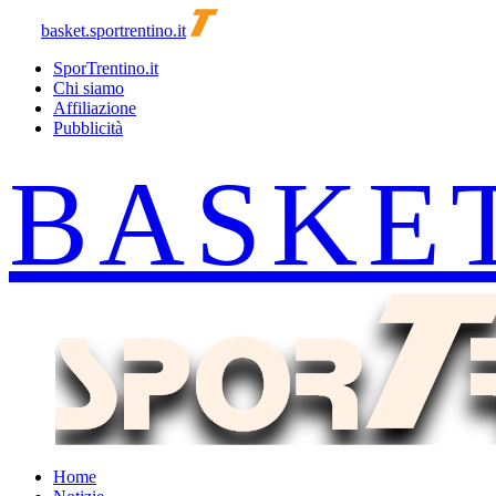
basket.sportrentino.it
SporTrentino.it
Chi siamo
Affiliazione
Pubblicità
Home