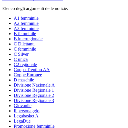
Elenco degli argomenti delle notizie:
A1 femminile
A2 femminile
A3 femminile
B femminile
B interregionale
C Dilettanti
C femminile
C Silver
C unica
C2 regionale
Coppa Trentino AA
Coppe Europee
D maschile
Divisione Nazionale A
Divisione Regionale 1
Divisione Regionale 2
Divisione Regionale 3
Giovanile
Il personaggio
Legabasket A
LegaDue
Promozione femminile