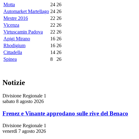
Motta
24
26
Automarket Martellago
24
26
Mestre 2016
22
26
Vicenza
22
26
Virtuscamin Padova
22
26
Apigi Mirano
16
26
Rhodigium
16
26
Cittadella
14
26
Spinea
8
26
Notizie
Divisione Regionale 1
sabato 8 agosto 2026
Frenez e Vinante approdano sulle rive del Benaco
Divisione Regionale 1
venerdì 7 agosto 2026