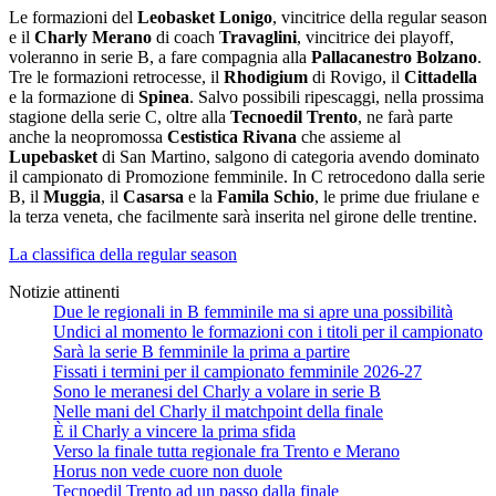
Le formazioni del
Leobasket Lonigo
, vincitrice della regular season
e il
Charly Merano
di coach
Travaglini
, vincitrice dei playoff,
voleranno in serie B, a fare compagnia alla
Pallacanestro Bolzano
.
Tre le formazioni retrocesse, il
Rhodigium
di Rovigo, il
Cittadella
e la formazione di
Spinea
. Salvo possibili ripescaggi, nella prossima
stagione della serie C, oltre alla
Tecnoedil Trento
, ne farà parte
anche la neopromossa
Cestistica Rivana
che assieme al
Lupebasket
di San Martino, salgono di categoria avendo dominato
il campionato di Promozione femminile. In C retrocedono dalla serie
B, il
Muggia
, il
Casarsa
e la
Famila Schio
, le prime due friulane e
la terza veneta, che facilmente sarà inserita nel girone delle trentine.
La classifica della regular season
Notizie attinenti
Due le regionali in B femminile ma si apre una possibilità
Undici al momento le formazioni con i titoli per il campionato
Sarà la serie B femminile la prima a partire
Fissati i termini per il campionato femminile 2026-27
Sono le meranesi del Charly a volare in serie B
Nelle mani del Charly il matchpoint della finale
È il Charly a vincere la prima sfida
Verso la finale tutta regionale fra Trento e Merano
Horus non vede cuore non duole
Tecnoedil Trento ad un passo dalla finale