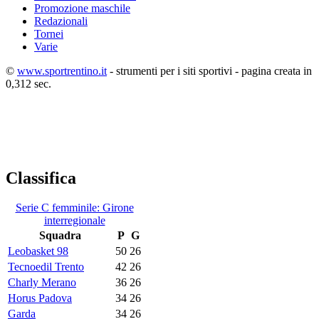
Promozione maschile
Redazionali
Tornei
Varie
©
www.sportrentino.it
- strumenti per i siti sportivi - pagina creata in
0,312 sec.
Classifica
Serie C femminile: Girone
interregionale
Squadra
P
G
Leobasket 98
50
26
Tecnoedil Trento
42
26
Charly Merano
36
26
Horus Padova
34
26
Garda
34
26