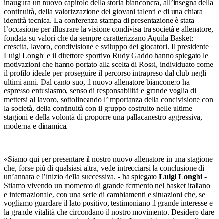
inaugura un nuovo capitolo della storia bianconera, all’insegna della
continuità, della valorizzazione dei giovani talenti e di una chiara
identità tecnica. La conferenza stampa di presentazione è stata
l’occasione per illustrare la visione condivisa tra società e allenatore,
fondata su valori che da sempre caratterizzano Aquila Basket:
crescita, lavoro, condivisione e sviluppo dei giocatori. Il presidente
Luigi Longhi e il direttore sportivo Rudy Gaddo hanno spiegato le
motivazioni che hanno portato alla scelta di Rossi, individuato come
il profilo ideale per proseguire il percorso intrapreso dal club negli
ultimi anni. Dal canto suo, il nuovo allenatore bianconero ha
espresso entusiasmo, senso di responsabilità e grande voglia di
mettersi al lavoro, sottolineando l’importanza della condivisione con
la società, della continuità con il gruppo costruito nelle ultime
stagioni e della volontà di proporre una pallacanestro aggressiva,
moderna e dinamica.
«Siamo qui per presentare il nostro nuovo allenatore in una stagione
che, forse più di qualsiasi altra, vede intrecciarsi la conclusione di
un’annata e l’inizio della successiva. - ha spiegato
Luigi Longhi
-
Stiamo vivendo un momento di grande fermento nel basket italiano
e internazionale, con una serie di cambiamenti e situazioni che, se
vogliamo guardare il lato positivo, testimoniano il grande interesse e
la grande vitalità che circondano il nostro movimento. Desidero dare