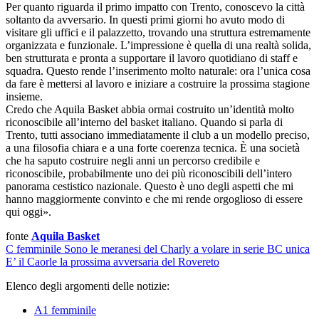
Per quanto riguarda il primo impatto con Trento, conoscevo la città
soltanto da avversario. In questi primi giorni ho avuto modo di
visitare gli uffici e il palazzetto, trovando una struttura estremamente
organizzata e funzionale. L’impressione è quella di una realtà solida,
ben strutturata e pronta a supportare il lavoro quotidiano di staff e
squadra. Questo rende l’inserimento molto naturale: ora l’unica cosa
da fare è mettersi al lavoro e iniziare a costruire la prossima stagione
insieme.
Credo che Aquila Basket abbia ormai costruito un’identità molto
riconoscibile all’interno del basket italiano. Quando si parla di
Trento, tutti associano immediatamente il club a un modello preciso,
a una filosofia chiara e a una forte coerenza tecnica. È una società
che ha saputo costruire negli anni un percorso credibile e
riconoscibile, probabilmente uno dei più riconoscibili dell’intero
panorama cestistico nazionale. Questo è uno degli aspetti che mi
hanno maggiormente convinto e che mi rende orgoglioso di essere
qui oggi».
fonte
Aquila Basket
C femminile
Sono le meranesi del Charly a volare in serie B
C unica
E’ il Caorle la prossima avversaria del Rovereto
Elenco degli argomenti delle notizie:
A1 femminile