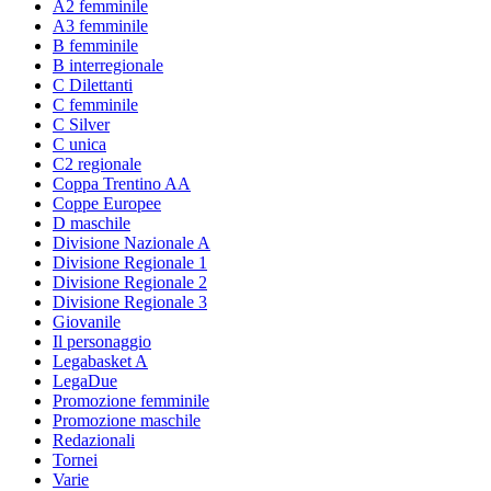
A2 femminile
A3 femminile
B femminile
B interregionale
C Dilettanti
C femminile
C Silver
C unica
C2 regionale
Coppa Trentino AA
Coppe Europee
D maschile
Divisione Nazionale A
Divisione Regionale 1
Divisione Regionale 2
Divisione Regionale 3
Giovanile
Il personaggio
Legabasket A
LegaDue
Promozione femminile
Promozione maschile
Redazionali
Tornei
Varie