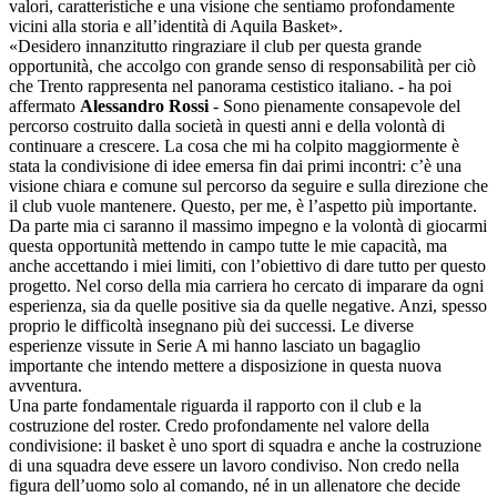
valori, caratteristiche e una visione che sentiamo profondamente
vicini alla storia e all’identità di Aquila Basket».
«Desidero innanzitutto ringraziare il club per questa grande
opportunità, che accolgo con grande senso di responsabilità per ciò
che Trento rappresenta nel panorama cestistico italiano. - ha poi
affermato
Alessandro Rossi
- Sono pienamente consapevole del
percorso costruito dalla società in questi anni e della volontà di
continuare a crescere. La cosa che mi ha colpito maggiormente è
stata la condivisione di idee emersa fin dai primi incontri: c’è una
visione chiara e comune sul percorso da seguire e sulla direzione che
il club vuole mantenere. Questo, per me, è l’aspetto più importante.
Da parte mia ci saranno il massimo impegno e la volontà di giocarmi
questa opportunità mettendo in campo tutte le mie capacità, ma
anche accettando i miei limiti, con l’obiettivo di dare tutto per questo
progetto. Nel corso della mia carriera ho cercato di imparare da ogni
esperienza, sia da quelle positive sia da quelle negative. Anzi, spesso
proprio le difficoltà insegnano più dei successi. Le diverse
esperienze vissute in Serie A mi hanno lasciato un bagaglio
importante che intendo mettere a disposizione in questa nuova
avventura.
Una parte fondamentale riguarda il rapporto con il club e la
costruzione del roster. Credo profondamente nel valore della
condivisione: il basket è uno sport di squadra e anche la costruzione
di una squadra deve essere un lavoro condiviso. Non credo nella
figura dell’uomo solo al comando, né in un allenatore che decide