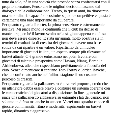
tutto da solo, né in una società che procede senza confrontarsi con il
proprio allenatore. Penso che le migliori decisioni nascano dal
dialogo e dalla collaborazione. Trento, in questi anni, ha dimostrato
una straordinaria capacità di costruire squadre competitive e questa è
certamente una base importante da cui partire.
Per quanto riguarda il roster, la prima sensazione è estremamente
positiva. Mi piace molto la continuità che il club ha deciso di
mantenere, perché il lavoro svolto nella stagione appena conclusa
non deve essere disperso. È stata un’annata molto positiva sia in
termini di risultati sia di crescita dei giocatori, e avere una base
solida da cui ripartire è un valore. Ripartiamo da un nucleo
importante di giocatori italiani, un aspetto sempre più rilevante nel
basket attuale. C’è grande entusiasmo nel poter lavorare con
giocatori di talento e prospettiva come Hassan, Niang, Bertini e
Airhienbuwa, atleti che rispecchiano perfettamente la filosofia del
club. Senza dimenticare il capitano Toto Forray e Jordan Bayehe,
che ha confermato anche nell’ultima stagione il suo costante
percorso di crescita.
Per quanto riguarda la pallacanestro che vorrei proporre, credo che
un allenatore debba essere bravo a costruire un sistema coerente con
le caratteristiche dei giocatori a disposizione. In linea generale mi
piace una pallacanestro aggressiva su entrambi i lati del campo, non
soltanto in difesa ma anche in attacco. Vorrei una squadra capace di
giocare con intensità, ritmo e modernità, esprimendo un basket
rapido, dinamico e aggressivo.