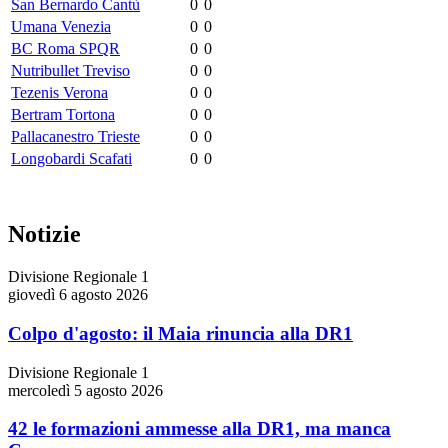
San Bernardo Cantù
0
0
Umana Venezia
0
0
BC Roma SPQR
0
0
Nutribullet Treviso
0
0
Tezenis Verona
0
0
Bertram Tortona
0
0
Pallacanestro Trieste
0
0
Longobardi Scafati
0
0
Notizie
Divisione Regionale 1
giovedì 6 agosto 2026
Colpo d'agosto: il Maia rinuncia alla DR1
Divisione Regionale 1
mercoledì 5 agosto 2026
42 le formazioni ammesse alla DR1, ma manca