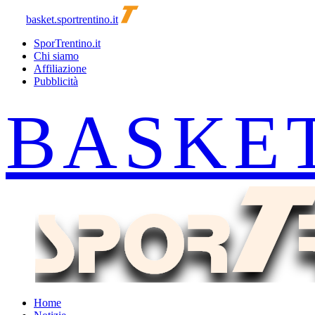
basket.sportrentino.it
SporTrentino.it
Chi siamo
Affiliazione
Pubblicità
Home