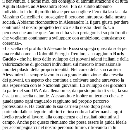
il benvenuto, a nome mio, del consiglio di amministrazione e di tutta
Aquila Basket, ad Alessandro Rossi. Fin da subito abbiamo
individuato in lui il profilo ideale per raccogliere l’eredità lasciata da
Massimo Cancellieri e proseguire il percorso intrapreso dalla nostra
società. Abbiamo riconosciuto in Alessandro la figura giusta per dare
continuità al nostro progetto tecnico e alla nostra identità. Un
percorso che anche quest’anno ci ha visto protagonisti su più fronti e
che vogliamo continuare a sviluppare con ambizione, entusiasmo e
coerenza».
«La scelta del profilo di Alessandro Rossi si spiega quasi da sola per
una realtà come la Dolomiti Energia Trentino, - ha aggiunto
Rudy
Gaddo
- che ha fatto dello sviluppo dei giovani talenti italiani e della
valorizzazione di giocatori individuati sul mercato internazionale
uno dei pilastri della propria identità. Nel corso della sua carriera
Alessandro ha sempre lavorato con grande attenzione alla crescita
dei giovani, un aspetto che continua a coltivare anche attraverso la
sua esperienza con le Nazionali giovanili. Lo sviluppo dei giocatori
fa parte del suo DNA da allenatore e, da questo punto di vista, la sua
è stata una scelta naturale. Alessandro è inoltre un tecnico che si è
guadagnato ogni traguardo raggiunto nel proprio percorso
professionale. Ha costruito la sua carriera passo dopo passo,
partendo dalle categorie inferiori e riuscendo ad affermarsi a ogni
livello grazie al lavoro, alla competenza e ai risultati ottenuti sul
campo. Anche per questo riteniamo che possa essere la guida ideale
per accompagnarci nel nostro percorso futuro, ritrovando in lui