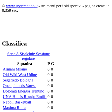
©
www.sportrentino.it
- strumenti per i siti sportivi - pagina creata in
0,359 sec.
Classifica
Serie A Sisalclub: Sessione
regolare
Squadra
P
G
Armani Milano
0
0
Old Wild West Udine
0
0
Segafredo Bologna
0
0
Openjobmetis Varese
0
0
Dolomiti Energia Trentino
0
0
UNA Hotels Reggio Emilia
0
0
Napoli Basketball
0
0
Maxima Roma
0
0