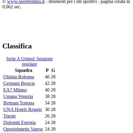
©
www.sportrentino.it
- strumenti per i siti sportivi - pagina creata in
0,062 sec.
Classifica
Serie A Unipol: Sessione
regolare
Squadra
P
G
Olidata Bologna
46
28
Germani Brescia
42
28
EA7 Milano
40
28
Umana Venezia
38
28
Bertram Tortona
34
28
UNA Hotels Reggio
30
28
Trieste
26
28
Dolomiti Energia
24
28
Openjobmetis Varese
24
28