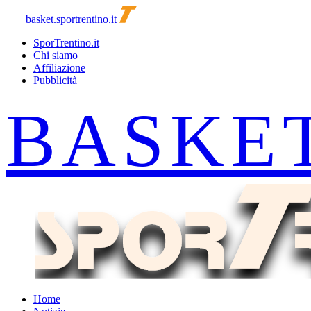
basket.sportrentino.it
SporTrentino.it
Chi siamo
Affiliazione
Pubblicità
Home