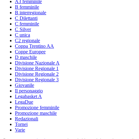
A3 femminile
B femminile
B interregionale
C Dilettanti
C femminile
C Silver
C unica
C2 regionale
Coppa Trentino AA
Coppe Europee
D maschile
Divisione Nazionale A
Divisione Regionale 1
Divisione Regionale 2
Divisione Regionale 3
Giovanile
Il personaggio
Legabasket A
LegaDue
Promozione femminile
Promozione maschile
Redazionali
Tornei
Varie