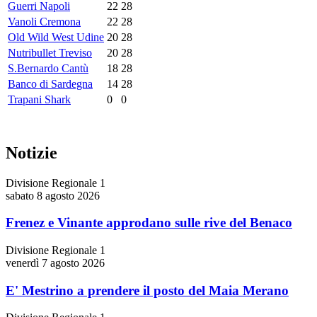
Guerri Napoli
22
28
Vanoli Cremona
22
28
Old Wild West Udine
20
28
Nutribullet Treviso
20
28
S.Bernardo Cantù
18
28
Banco di Sardegna
14
28
Trapani Shark
0
0
Notizie
Divisione Regionale 1
sabato 8 agosto 2026
Frenez e Vinante approdano sulle rive del Benaco
Divisione Regionale 1
venerdì 7 agosto 2026
E' Mestrino a prendere il posto del Maia Merano