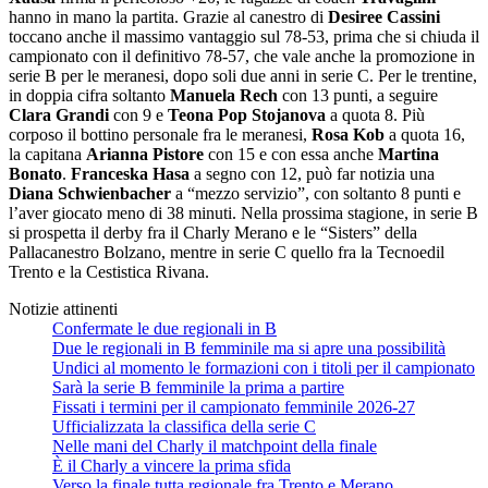
hanno in mano la partita. Grazie al canestro di
Desiree Cassini
toccano anche il massimo vantaggio sul 78-53, prima che si chiuda il
campionato con il definitivo 78-57, che vale anche la promozione in
serie B per le meranesi, dopo soli due anni in serie C. Per le trentine,
in doppia cifra soltanto
Manuela Rech
con 13 punti, a seguire
Clara Grandi
con 9 e
Teona Pop Stojanova
a quota 8. Più
corposo il bottino personale fra le meranesi,
Rosa Kob
a quota 16,
la capitana
Arianna Pistore
con 15 e con essa anche
Martina
Bonato
.
Franceska Hasa
a segno con 12, può far notizia una
Diana Schwienbacher
a “mezzo servizio”, con soltanto 8 punti e
l’aver giocato meno di 38 minuti. Nella prossima stagione, in serie B
si prospetta il derby fra il Charly Merano e le “Sisters” della
Pallacanestro Bolzano, mentre in serie C quello fra la Tecnoedil
Trento e la Cestistica Rivana.
Notizie attinenti
Confermate le due regionali in B
Due le regionali in B femminile ma si apre una possibilità
Undici al momento le formazioni con i titoli per il campionato
Sarà la serie B femminile la prima a partire
Fissati i termini per il campionato femminile 2026-27
Ufficializzata la classifica della serie C
Nelle mani del Charly il matchpoint della finale
È il Charly a vincere la prima sfida
Verso la finale tutta regionale fra Trento e Merano