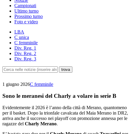
Notizie
Campionati
Ultimo turno
Prossimo turno
Foto e video
LBA
C unica
C femminile
Div. Reg. 1
Div. Reg. 2
Div. Reg. 3
1 giugno 2026
C femminile
Sono le meranesi del Charly a volare in serie B
Evidentemente il 2026 è l’anno della città di Merano, quantomeno
per il basket. Dopo la trionfale cavalcata del Maia Merano in DR2,
arriva anche il successo nei playoff con promozione annessa per le
ragazze del
Charly Merano
.
E’ bastata gara due per il
Charly Merano
di coach
Travaglini
per