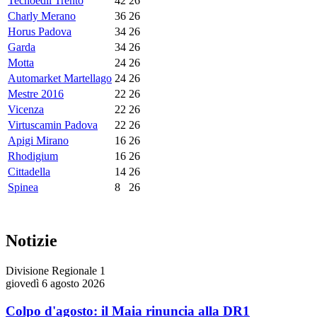
Tecnoedil Trento
42
26
Charly Merano
36
26
Horus Padova
34
26
Garda
34
26
Motta
24
26
Automarket Martellago
24
26
Mestre 2016
22
26
Vicenza
22
26
Virtuscamin Padova
22
26
Apigi Mirano
16
26
Rhodigium
16
26
Cittadella
14
26
Spinea
8
26
Notizie
Divisione Regionale 1
giovedì 6 agosto 2026
Colpo d'agosto: il Maia rinuncia alla DR1