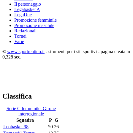
Il personaggio
Legabasket A
LegaDue
Promozione femminile
Promozione maschile
Redazionali
Tornei
Varie
©
www.sportrentino.it
- strumenti per i siti sportivi - pagina creata in
0,328 sec.
Classifica
Serie C femminile: Girone
interregionale
Squadra
P
G
Leobasket 98
50
26