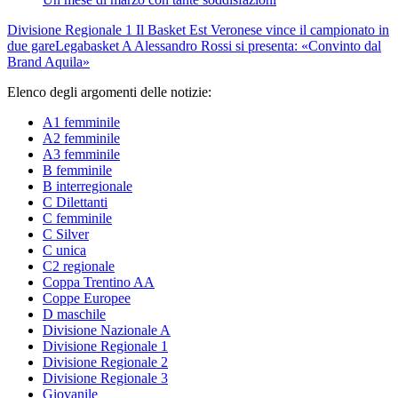
Divisione Regionale 1
Il Basket Est Veronese vince il campionato in
due gare
Legabasket A
Alessandro Rossi si presenta: «Convinto dal
Brand Aquila»
Elenco degli argomenti delle notizie:
A1 femminile
A2 femminile
A3 femminile
B femminile
B interregionale
C Dilettanti
C femminile
C Silver
C unica
C2 regionale
Coppa Trentino AA
Coppe Europee
D maschile
Divisione Nazionale A
Divisione Regionale 1
Divisione Regionale 2
Divisione Regionale 3
Giovanile