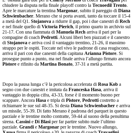
chiudere la disputa nella finale playoff contro la
Tecnoedil Trento
.
Apre le marcature la trentina
Margonar
, subito il pareggio di
Diana
Schwienbacher
. Merano che si porta avanti, tanto da toccare il 15-4
a metà del Q1.
Stojanova
a ridurre il gap, poi i due canestri di
Rech
e nel finale quello di
Victoria Pierich
, il primo quarto in archivio sul
21-17. Con una fiammata di
Manuela Rech
arriva il pari per la
compagine di coach
Pedrotti
. Alcuni liberi ben piazzati e il canestro
di
Stojanova
e arriva così il vantaggio trentino, 21-26, il massimo
strappo per le ospiti. Toccate nel vivo le padrone di casa reagiscono,
arriva il pari con due canestri della capitana
Arianna Pistore
. Si
prosegue punto a punto, ma nel finale arriva l’allungo firmato ancora
Pistore
e rifinito da
Martina Bonato
, 37-31 a metà partita.
Dopo la pausa lunga c’è la pericolosa accelerata di
Rosa Kob
a
segno con due canestri e imitata da
Franceska Hasa
, arriva il
vantaggio in doppia cifra, 43-33, forse è il momento buono per
scappare. Ancora
Hasa
e tripla di
Pistore
,
Pedrotti
costretto a
richiamare le sue sul 48-35. Si desta
Diana Schwienbacher
e arriva
un missile, 55-39. Di fatto Merano è padrona del parquet in questo
parziale e le trentine molto contratte, 59-44 al suono della penultima
sirena.
Cassini
e
Di Blasi
per far partire subito male l’ultimo
parziale.
Grandi
e
Margonar
per le trentine. Nuovo allungo,
Xausa
firma il pericoloso +20, le ragazze di coach
Travaglini