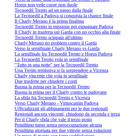
Horus non vede cuore non duole
Tecnoedil Trento ad un passo dalla finale
La Tecnoedil a Padova si conquista la chance finale
Il Charly Merano è la prima finalista
Tecnoedil Trento in missione per espugnare Padova
Il Charly in trasferta sul Garda con un occhio alla finale
Tecnoedil Trento scippata all'ultimo
Charly Merano no problem contro il Garda
Verso la semifinale Charly Merano vs Garda
La semifinale fra Tecnoedil Trento e Horus Padova
La Tecnoedil Trento vola in semifinale
"Tutto in una notte" per la Tecnoedil Trento
Una Trento remissiva si fa sorprendere a Vicenza
Charly vincente che vola in semifinale
Due trasferte per chiudere i conti
Buona la prima per la Tecnoedil Trento
Buona la prima per il Charly contro le padovane
La sfida fra Tecnoedil Trento e Vicenza
Verso Charly Merano - Virtuscamin Padova
Ufficializzati gli abbinamenti per le due regionali
Regionali ancora vincenti, chiudono da seconda e terza
Per il Charly sfida che vale il terzo posto
Penultimo turno senza preoccupazione alcuna
Penultima giornata per due vittorie senza esitazioni
Un mese di marzo con tante soddisfazioni