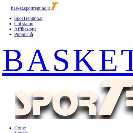
basket.sportrentino.it
SporTrentino.it
Chi siamo
Affiliazione
Pubblicità
Home