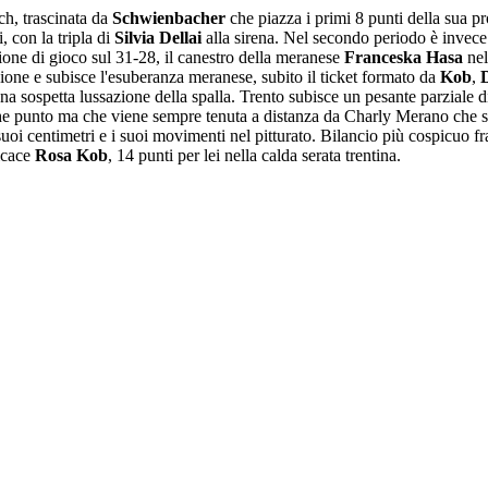
ch, trascinata da
Schwienbacher
che piazza i primi 8 punti della sua pr
, con la tripla di
Silvia Dellai
alla sirena. Nel secondo periodo è invece
ione di gioco sul 31-28, il canestro della meranese
Franceska Hasa
nel
ione e subisce l'esuberanza meranese, subito il ticket formato da
Kob
,
D
una sospetta lussazione della spalla. Trento subisce un pesante parziale 
che punto ma che viene sempre tenuta a distanza da Charly Merano che si
uoi centimetri e i suoi movimenti nel pitturato. Bilancio più cospicuo fr
ficace
Rosa Kob
, 14 punti per lei nella calda serata trentina.