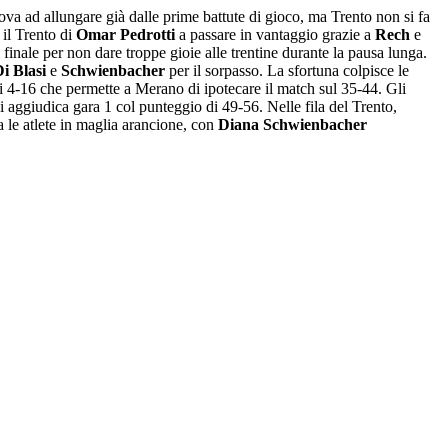
ova ad allungare già dalle prime battute di gioco, ma Trento non si fa
 il Trento di
Omar Pedrotti
a passare in vantaggio grazie a
Rech
e
 finale per non dare troppe gioie alle trentine durante la pausa lunga.
i Blasi
e
Schwienbacher
per il sorpasso. La sfortuna colpisce le
di 4-16 che permette a Merano di ipotecare il match sul 35-44. Gli
 aggiudica gara 1 col punteggio di 49-56. Nelle fila del Trento,
a le atlete in maglia arancione, con
Diana Schwienbacher