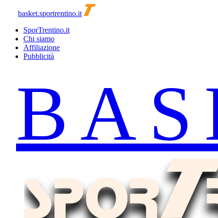
basket.sportrentino.it
SporTrentino.it
Chi siamo
Affiliazione
Pubblicità