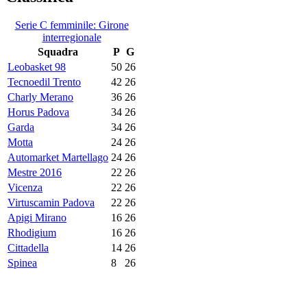
Serie C femminile: Girone
interregionale
Squadra
P
G
Leobasket 98
50
26
Tecnoedil Trento
42
26
Charly Merano
36
26
Horus Padova
34
26
Garda
34
26
Motta
24
26
Automarket Martellago
24
26
Mestre 2016
22
26
Vicenza
22
26
Virtuscamin Padova
22
26
Apigi Mirano
16
26
Rhodigium
16
26
Cittadella
14
26
Spinea
8
26