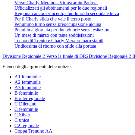
Verso Charly Merano - Virtuscamin Padova
Ufficializzati gli abbinamenti per le due regionali
Regionali ancora vincenti, chiudono da seconda e terza
Per il Charly sfida che vale il terzo posto
Penultimo turno senza preoccupazione alcuna
Penultima giornata per due vittorie senza esitazioni
Un mese di marzo con tante soddisfazioni
Tecnoedil Trento e Charly Merano inarrestabili
Undicesima di ritorno con sfide alla portata
Divisione Regionale 2
Verso la finale di DR2
Divisione Regionale 2
I
Elenco degli argomenti delle notizie:
A1 femminile
A2 femminile
A3 femminile
B femminile
B interregionale
C Dilettanti
C femminile
C Silver
C unica
C2 regionale
Coppa Trentino AA