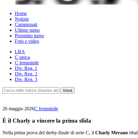
Home
Notizie
Campionati
Ultimo turno
Prossimo turno
Foto e video
LBA
C unica
C femminile
Div. Reg. 1
Div. Reg. 2
Div. Reg. 3
26 maggio 2026
C femminile
È il Charly a vincere la prima sfida
Nella prima prova del derby-finale di serie C, il
Charly Merano
ribal