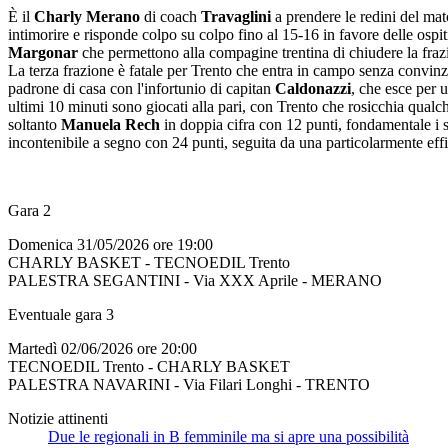
È il
Charly Merano
di coach
Travaglini
a prendere le redini del mat
intimorire e risponde colpo su colpo fino al 15-16 in favore delle ospiti
Margonar
che permettono alla compagine trentina di chiudere la fraz
La terza frazione è fatale per Trento che entra in campo senza convinz
padrone di casa con l'infortunio di capitan
Caldonazzi
, che esce per 
ultimi 10 minuti sono giocati alla pari, con Trento che rosicchia qual
soltanto
Manuela Rech
in doppia cifra con 12 punti, fondamentale i s
incontenibile a segno con 24 punti, seguita da una particolarmente ef
Gara 2
Domenica 31/05/2026 ore 19:00
CHARLY BASKET - TECNOEDIL Trento
PALESTRA SEGANTINI - Via XXX Aprile - MERANO
Eventuale gara 3
Martedì 02/06/2026 ore 20:00
TECNOEDIL Trento - CHARLY BASKET
PALESTRA NAVARINI - Via Filari Longhi - TRENTO
Notizie attinenti
Due le regionali in B femminile ma si apre una possibilità