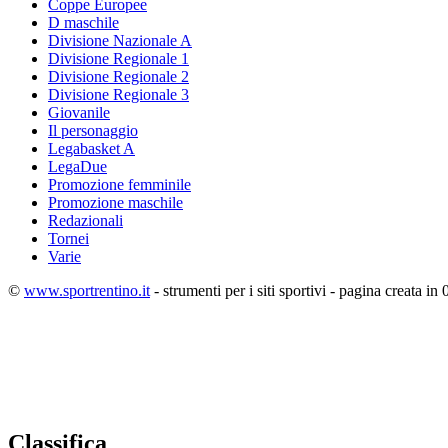
Coppe Europee
D maschile
Divisione Nazionale A
Divisione Regionale 1
Divisione Regionale 2
Divisione Regionale 3
Giovanile
Il personaggio
Legabasket A
LegaDue
Promozione femminile
Promozione maschile
Redazionali
Tornei
Varie
©
www.sportrentino.it
- strumenti per i siti sportivi - pagina creata in 
Classifica