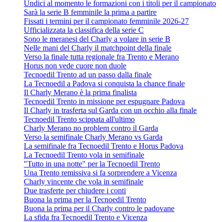
Undici al momento le formazioni con i titoli per il campionato
Sarà la serie B femminile la prima a partire
Fissati i termini per il campionato femminile 2026-27
Ufficializzata la classifica della serie C
Sono le meranesi del Charly a volare in serie B
Nelle mani del Charly il matchpoint della finale
Verso la finale tutta regionale fra Trento e Merano
Horus non vede cuore non duole
Tecnoedil Trento ad un passo dalla finale
La Tecnoedil a Padova si conquista la chance finale
Il Charly Merano è la prima finalista
Tecnoedil Trento in missione per espugnare Padova
Il Charly in trasferta sul Garda con un occhio alla finale
Tecnoedil Trento scippata all'ultimo
Charly Merano no problem contro il Garda
Verso la semifinale Charly Merano vs Garda
La semifinale fra Tecnoedil Trento e Horus Padova
La Tecnoedil Trento vola in semifinale
"Tutto in una notte" per la Tecnoedil Trento
Una Trento remissiva si fa sorprendere a Vicenza
Charly vincente che vola in semifinale
Due trasferte per chiudere i conti
Buona la prima per la Tecnoedil Trento
Buona la prima per il Charly contro le padovane
La sfida fra Tecnoedil Trento e Vicenza