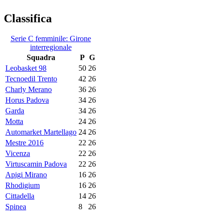
Classifica
Serie C femminile: Girone
interregionale
Squadra
P
G
Leobasket 98
50
26
Tecnoedil Trento
42
26
Charly Merano
36
26
Horus Padova
34
26
Garda
34
26
Motta
24
26
Automarket Martellago
24
26
Mestre 2016
22
26
Vicenza
22
26
Virtuscamin Padova
22
26
Apigi Mirano
16
26
Rhodigium
16
26
Cittadella
14
26
Spinea
8
26