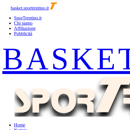
basket.sportrentino.it
SporTrentino.it
Chi siamo
Affiliazione
Pubblicità
Home