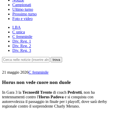
Notizie
Campionati
Ultimo turno
Prossimo turno
Foto e video
LBA
C unica
C femminile
Div. Reg. 1
Div. Reg. 2
Div. Reg. 3
21 maggio 2026
C femminile
Horus non vede cuore non duole
In Gara 3 la
Tecnoedil Trento
di coach
Pedrotti
, non ha
tentennamenti contro l'
Horus Padova
e si conquista con
autorevolezza il passaggio in finale per i playoff, dove sarà derby
regionale contro il sorprendente Charly Merano.