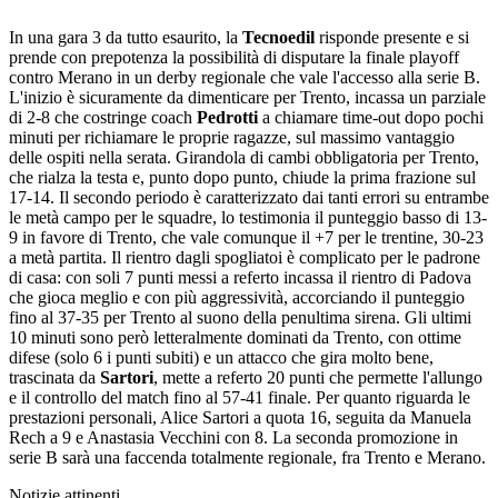
In una gara 3 da tutto esaurito, la
Tecnoedil
risponde presente e si
prende con prepotenza la possibilità di disputare la finale playoff
contro Merano in un derby regionale che vale l'accesso alla serie B.
L'inizio è sicuramente da dimenticare per Trento, incassa un parziale
di 2-8 che costringe coach
Pedrotti
a chiamare time-out dopo pochi
minuti per richiamare le proprie ragazze, sul massimo vantaggio
delle ospiti nella serata. Girandola di cambi obbligatoria per Trento,
che rialza la testa e, punto dopo punto, chiude la prima frazione sul
17-14. Il secondo periodo è caratterizzato dai tanti errori su entrambe
le metà campo per le squadre, lo testimonia il punteggio basso di 13-
9 in favore di Trento, che vale comunque il +7 per le trentine, 30-23
a metà partita. Il rientro dagli spogliatoi è complicato per le padrone
di casa: con soli 7 punti messi a referto incassa il rientro di Padova
che gioca meglio e con più aggressività, accorciando il punteggio
fino al 37-35 per Trento al suono della penultima sirena. Gli ultimi
10 minuti sono però letteralmente dominati da Trento, con ottime
difese (solo 6 i punti subiti) e un attacco che gira molto bene,
trascinata da
Sartori
, mette a referto 20 punti che permette l'allungo
e il controllo del match fino al 57-41 finale. Per quanto riguarda le
prestazioni personali, Alice Sartori a quota 16, seguita da Manuela
Rech a 9 e Anastasia Vecchini con 8. La seconda promozione in
serie B sarà una faccenda totalmente regionale, fra Trento e Merano.
Notizie attinenti