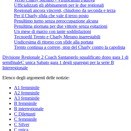
Ufficializzati gli abbinamenti per le due regionali
Regionali ancora vincenti, chiudono da seconda e terza
Per il Charly sfida che vale il terzo posto
Penultimo turno senza preoccupazione alcuna
Penultima giornata per due vittorie senza esitazioni
Un mese di marzo con tante soddisfazioni
Tecnoedil Trento e Charly Merano inarrestabili
Undicesima di ritorno con sfide alla portata
Trento continua a correre, stop del Charly contro la capolista
Divisione Regionale 2
Coach Santangelo squalificato dopo gara 1 di
semifinale
C unica
Sabato gara 1 degli spareggi per la serie B
Interregionale
Elenco degli argomenti delle notizie:
A1 femminile
A2 femminile
A3 femminile
B femminile
B interregionale
C Dilettanti
C femminile
C Silver
C unica