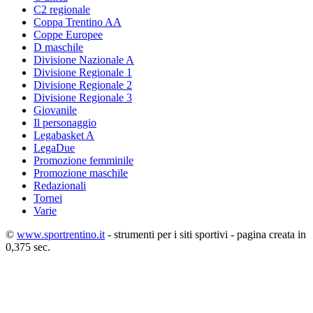
C2 regionale
Coppa Trentino AA
Coppe Europee
D maschile
Divisione Nazionale A
Divisione Regionale 1
Divisione Regionale 2
Divisione Regionale 3
Giovanile
Il personaggio
Legabasket A
LegaDue
Promozione femminile
Promozione maschile
Redazionali
Tornei
Varie
©
www.sportrentino.it
- strumenti per i siti sportivi - pagina creata in
0,375 sec.