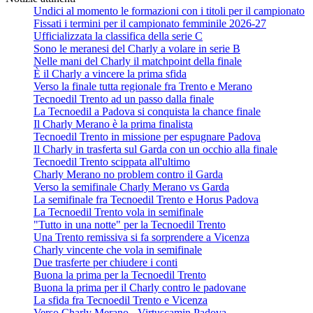
Undici al momento le formazioni con i titoli per il campionato
Fissati i termini per il campionato femminile 2026-27
Ufficializzata la classifica della serie C
Sono le meranesi del Charly a volare in serie B
Nelle mani del Charly il matchpoint della finale
È il Charly a vincere la prima sfida
Verso la finale tutta regionale fra Trento e Merano
Tecnoedil Trento ad un passo dalla finale
La Tecnoedil a Padova si conquista la chance finale
Il Charly Merano è la prima finalista
Tecnoedil Trento in missione per espugnare Padova
Il Charly in trasferta sul Garda con un occhio alla finale
Tecnoedil Trento scippata all'ultimo
Charly Merano no problem contro il Garda
Verso la semifinale Charly Merano vs Garda
La semifinale fra Tecnoedil Trento e Horus Padova
La Tecnoedil Trento vola in semifinale
"Tutto in una notte" per la Tecnoedil Trento
Una Trento remissiva si fa sorprendere a Vicenza
Charly vincente che vola in semifinale
Due trasferte per chiudere i conti
Buona la prima per la Tecnoedil Trento
Buona la prima per il Charly contro le padovane
La sfida fra Tecnoedil Trento e Vicenza
Verso Charly Merano - Virtuscamin Padova