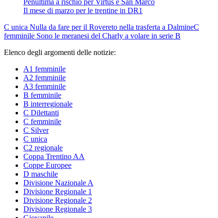
Penultima a rischio per Virtus e San Marco
Il mese di marzo per le trentine in DR1
C unica
Nulla da fare per il Rovereto nella trasferta a Dalmine
C
femminile
Sono le meranesi del Charly a volare in serie B
Elenco degli argomenti delle notizie:
A1 femminile
A2 femminile
A3 femminile
B femminile
B interregionale
C Dilettanti
C femminile
C Silver
C unica
C2 regionale
Coppa Trentino AA
Coppe Europee
D maschile
Divisione Nazionale A
Divisione Regionale 1
Divisione Regionale 2
Divisione Regionale 3
Giovanile