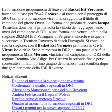
La formazione neopromossa di Soave del
Basket Est Veronese
,
battendo in casa per 56-47
Creazzo
e al ritorno con il punteggio di
59-64 sempre la formazione vicentina, si aggiudica il titolo di
campione del girone Ovest. La formazione guidata da coach
Iacopo
Tamellin
, dona per la prima volta la vittoria del raggruppamento
ovest del campionato di DR1 a una formazione veneta, infatti nella
stagione 2023/24 fu il Valsugana di Pergine a vincerlo e in quella
successiva la Tecnisan Rovereto di coach Fumagalli. Si conclude
così la stagione, con il
Basket Est Veronese
promossa in C e la
Virtus Isola della Scala
retrocessa in DR2, al suo posto ci sarà la
neopromossa
Maia Merano
, vincitrice del campionato di DR2 della
regione Trentino-Alto Adige. Per Creazzo la seconda finale persa
consecutiva, infatti il primo giugno dello scorso, uscì sconfitta dopo
due gare per mano della JBR Rovereto.
Notizie attinenti
Eglione ci racconta la sua stagione roveretana
Confermate le quattro regionali in DR1
Alessandro Matassoni ci parla del suo Rovereto
Andrea Fels lascia il Lagorai Wolves
Il primo colpo di mercato è rivano
Quattro al momento le formazioni regionali in DR1
Fissati i termini per la nuova stagione 2026/27