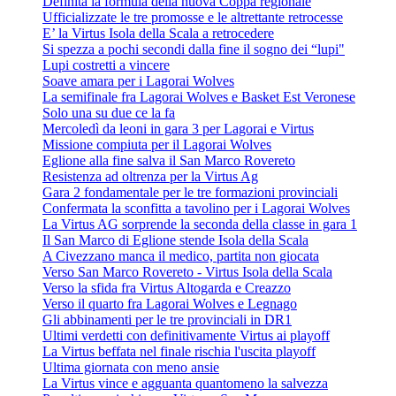
Definita la formula della nuova Coppa regionale
Ufficializzate le tre promosse e le altrettante retrocesse
E’ la Virtus Isola della Scala a retrocedere
Si spezza a pochi secondi dalla fine il sogno dei “lupi"
Lupi costretti a vincere
Soave amara per i Lagorai Wolves
La semifinale fra Lagorai Wolves e Basket Est Veronese
Solo una su due ce la fa
Mercoledì da leoni in gara 3 per Lagorai e Virtus
Missione compiuta per il Lagorai Wolves
Eglione alla fine salva il San Marco Rovereto
Resistenza ad oltrenza per la Virtus Ag
Gara 2 fondamentale per le tre formazioni provinciali
Confermata la sconfitta a tavolino per i Lagorai Wolves
La Virtus AG sorprende la seconda della classe in gara 1
Il San Marco di Eglione stende Isola della Scala
A Civezzano manca il medico, partita non giocata
Verso San Marco Rovereto - Virtus Isola della Scala
Verso la sfida fra Virtus Altogarda e Creazzo
Verso il quarto fra Lagorai Wolves e Legnago
Gli abbinamenti per le tre provinciali in DR1
Ultimi verdetti con definitivamente Virtus ai playoff
La Virtus beffata nel finale rischia l'uscita playoff
Ultima giornata con meno ansie
La Virtus vince e agguanta quantomeno la salvezza