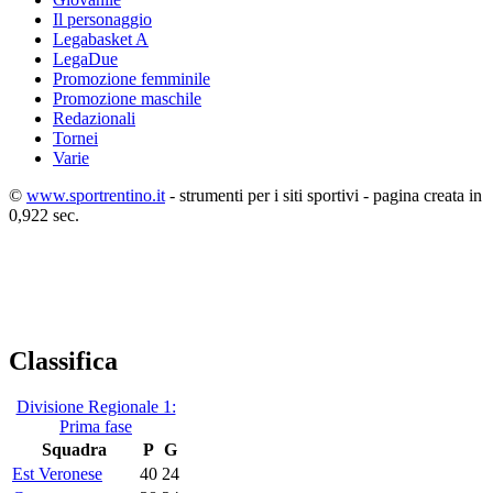
Il personaggio
Legabasket A
LegaDue
Promozione femminile
Promozione maschile
Redazionali
Tornei
Varie
©
www.sportrentino.it
- strumenti per i siti sportivi - pagina creata in
0,922 sec.
Classifica
Divisione Regionale 1:
Prima fase
Squadra
P
G
Est Veronese
40
24