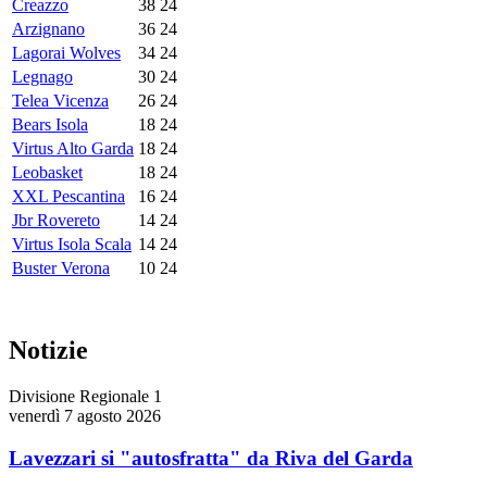
Creazzo
38
24
Arzignano
36
24
Lagorai Wolves
34
24
Legnago
30
24
Telea Vicenza
26
24
Bears Isola
18
24
Virtus Alto Garda
18
24
Leobasket
18
24
XXL Pescantina
16
24
Jbr Rovereto
14
24
Virtus Isola Scala
14
24
Buster Verona
10
24
Notizie
Divisione Regionale 1
venerdì 7 agosto 2026
Lavezzari si "autosfratta" da Riva del Garda