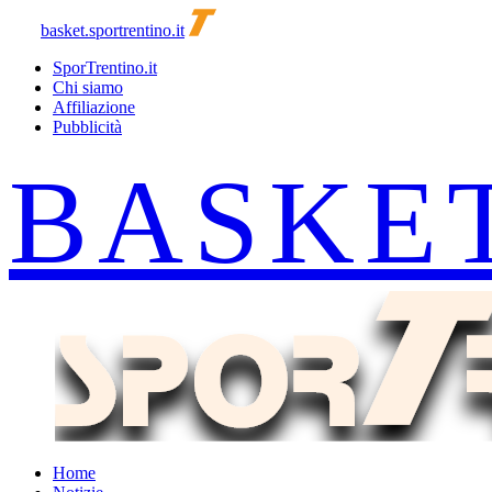
basket.sportrentino.it
SporTrentino.it
Chi siamo
Affiliazione
Pubblicità
Home