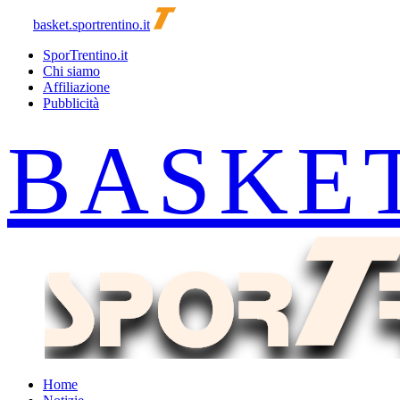
basket.sportrentino.it
SporTrentino.it
Chi siamo
Affiliazione
Pubblicità
Home