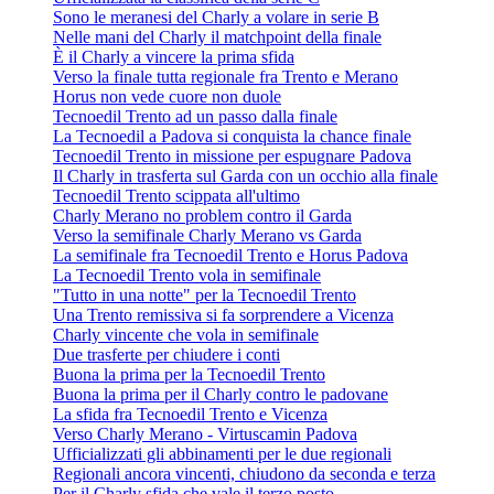
Sono le meranesi del Charly a volare in serie B
Nelle mani del Charly il matchpoint della finale
È il Charly a vincere la prima sfida
Verso la finale tutta regionale fra Trento e Merano
Horus non vede cuore non duole
Tecnoedil Trento ad un passo dalla finale
La Tecnoedil a Padova si conquista la chance finale
Tecnoedil Trento in missione per espugnare Padova
Il Charly in trasferta sul Garda con un occhio alla finale
Tecnoedil Trento scippata all'ultimo
Charly Merano no problem contro il Garda
Verso la semifinale Charly Merano vs Garda
La semifinale fra Tecnoedil Trento e Horus Padova
La Tecnoedil Trento vola in semifinale
"Tutto in una notte" per la Tecnoedil Trento
Una Trento remissiva si fa sorprendere a Vicenza
Charly vincente che vola in semifinale
Due trasferte per chiudere i conti
Buona la prima per la Tecnoedil Trento
Buona la prima per il Charly contro le padovane
La sfida fra Tecnoedil Trento e Vicenza
Verso Charly Merano - Virtuscamin Padova
Ufficializzati gli abbinamenti per le due regionali
Regionali ancora vincenti, chiudono da seconda e terza
Per il Charly sfida che vale il terzo posto