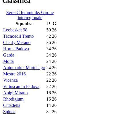
Classifica
Serie C femminile: Girone
interregionale
Squadra
P
G
Leobasket 98
50
26
Tecnoedil Trento
42
26
Charly Merano
36
26
Horus Padova
34
26
Garda
34
26
Motta
24
26
Automarket Martellago
24
26
Mestre 2016
22
26
Vicenza
22
26
Virtuscamin Padova
22
26
Apigi Mirano
16
26
Rhodigium
16
26
Cittadella
14
26
Spinea
8
26