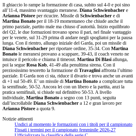
Il ghiaccio lo rampe la formazione di casa, subito sul 4-0 e poi sino
all’11-4, massimo svantaggio meranese.
Diana Schwienbacher
e
Arianna Pistore
per ricucire. Missile di
Schwienbacher
e di
Martina Bonato
per il 18-19 momentaneo che chiude anche il
primo parziale, partito male ma chiuso d’autorità. Inizio equilibrato
del Q2, le due formazioni trovano speso il pari, nel finale vantaggio
per le venete, sul 31-29 prima di andare negli spogliatoi per la pausa
lunga. Con il rientro, allungo iniziale del Garda, poi un missile di
Diana Schwienbacher
per riportare ordine, 35-34. Con
Martina
Bonato
le meranesi provano a scappare, 39-43, il coach veneto ne
intuisce il pericolo e chiama il timeout.
Martina Di Blasi
allunga,
poi la segue
Rosa Kob
, 41-49 alla penultima sirena. Con il
preziosissimo tesoretto la formazione di
Travaglini
affronta l’ultimo
parziale. Il Garda non ci sta, riduce il divario e trova anche un avanti
di +1 sul 50-49. E’ un missile di
Martina Bonato
a complicare tutta
la semifinale, 50-52. Ancora lei con un libero e la partita, anzi la
pratica semifinali, si chiude sul definitivo 50-53. A livello
individuale,
Martina Bonato
a segno con 13 punti, seguita
dall’incrollabile
Diana Schwienbacher
a 12 e gran lavoro per
Arianna Pistore
a quota 9.
Notizie attinenti
Undici al momento le formazioni con i titoli per il campionato
Fissati i termini per il campionato femminile 2026-27
Ufficializzata la classifica della serie C