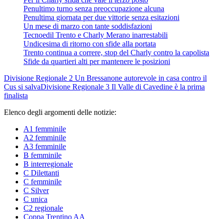
Penultimo turno senza preoccupazione alcuna
Penultima giornata per due vittorie senza esitazioni
Un mese di marzo con tante soddisfazioni
Tecnoedil Trento e Charly Merano inarrestabili
Undicesima di ritorno con sfide alla portata
Trento continua a correre, stop del Charly contro la capolista
Sfide da quartieri alti per mantenere le posizioni
Divisione Regionale 2
Un Bressanone autorevole in casa contro il
Cus si salva
Divisione Regionale 3
Il Valle di Cavedine è la prima
finalista
Elenco degli argomenti delle notizie:
A1 femminile
A2 femminile
A3 femminile
B femminile
B interregionale
C Dilettanti
C femminile
C Silver
C unica
C2 regionale
Coppa Trentino AA