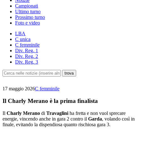
Notizie
Campionati
Ultimo turno
Prossimo turno
Foto e video
LBA
C unica
C femminile
Div. Reg. 1
Div. Reg. 2
Div. Reg. 3
17 maggio 2026
C femminile
Il Charly Merano è la prima finalista
Il
Charly Merano
di
Travaglini
ha fretta e non vuol sprecare
energie, vincendo anche in gara 2 contro il
Garda
, volando così in
finale, evitando la dispendiosa quanto rischiosa gara 3.