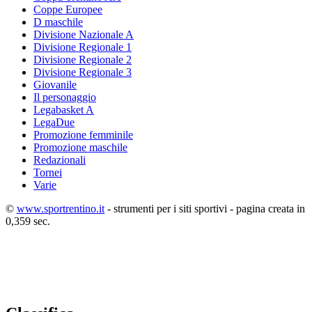
Coppe Europee
D maschile
Divisione Nazionale A
Divisione Regionale 1
Divisione Regionale 2
Divisione Regionale 3
Giovanile
Il personaggio
Legabasket A
LegaDue
Promozione femminile
Promozione maschile
Redazionali
Tornei
Varie
©
www.sportrentino.it
- strumenti per i siti sportivi - pagina creata in
0,359 sec.