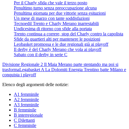
Per il Charly sfida che vale il terzo posto
Penultimo turno senza preoccupazione alcuna
Penultima giornata per due vittorie senza esitazioni
Un mese di marzo con tante soddisfazioni
Tecnoedil Trento e Charly Merano inarrestabili
Undicesima di ritorno con sfide alla portata
Trento continua a correre, stop del Charly contro la capolista
Sfide da quartieri alti per mantenere le posizioni
Leobasket promossa e le due regionali già ai playoff
Il derby è del Charly Merano che vola ai playoff
Sabato con il derby in serie C
Divisione Regionale 2
Il Maia Merano parte stentando ma poi si
trasforma
Legabasket A
La Dolomiti Energia Trentino batte Milano e
conquista i playoff
Elenco degli argomenti delle notizie:
A1 femminile
A2 femminile
A3 femminile
B femminile
B interregionale
C Dilettanti
C femminile