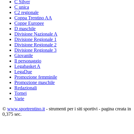
C Silver
C unica
C2 regionale
Coppa Trentino AA
Coppe Europee
D maschile
Divisione Nazionale A
Divisione Regionale 1
Divisione Regionale 2
Divisione Regionale 3
Giovanile
Il personaggio
Legabasket A
LegaDue
Promozione femminile
Promozione maschile
Redazionali
Tornei
Varie
©
www.sportrentino.it
- strumenti per i siti sportivi - pagina creata in
0,375 sec.