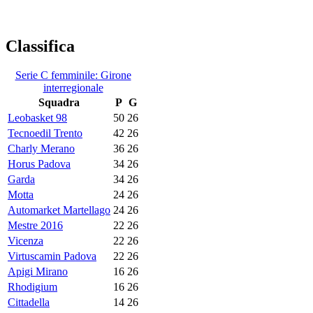
Classifica
Serie C femminile: Girone
interregionale
Squadra
P
G
Leobasket 98
50
26
Tecnoedil Trento
42
26
Charly Merano
36
26
Horus Padova
34
26
Garda
34
26
Motta
24
26
Automarket Martellago
24
26
Mestre 2016
22
26
Vicenza
22
26
Virtuscamin Padova
22
26
Apigi Mirano
16
26
Rhodigium
16
26
Cittadella
14
26