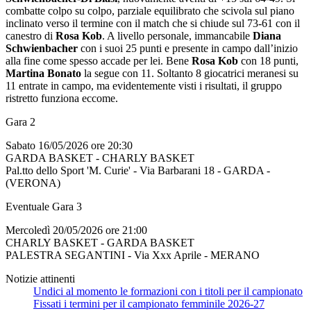
combatte colpo su colpo, parziale equilibrato che scivola sul piano
inclinato verso il termine con il match che si chiude sul 73-61 con il
canestro di
Rosa Kob
. A livello personale, immancabile
Diana
Schwienbacher
con i suoi 25 punti e presente in campo dall’inizio
alla fine come spesso accade per lei. Bene
Rosa Kob
con 18 punti,
Martina Bonato
la segue con 11. Soltanto 8 giocatrici meranesi su
11 entrate in campo, ma evidentemente visti i risultati, il gruppo
ristretto funziona eccome.
Gara 2
Sabato 16/05/2026 ore 20:30
GARDA BASKET - CHARLY BASKET
Pal.tto dello Sport 'M. Curie' - Via Barbarani 18 - GARDA -
(VERONA)
Eventuale Gara 3
Mercoledì 20/05/2026 ore 21:00
CHARLY BASKET - GARDA BASKET
PALESTRA SEGANTINI - Via Xxx Aprile - MERANO
Notizie attinenti
Undici al momento le formazioni con i titoli per il campionato
Fissati i termini per il campionato femminile 2026-27