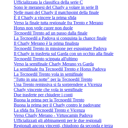
Ufficializzata la classifica della serie C
Sono le meranesi del Charly a volare in serie B
Nelle mani del Charly il matchpoint della finale
È il Charly a vincere la prima sfida
Verso la finale tutta regionale fra Trento e Merano
Horus non vede cuore non duole
Tecnoedil Trento ad un passo dalla finale
La Tecnoedil a Padova si conquista la chance finale
Il Charly Merano è la prima finalista
Tecnoedil Trento in missione per espugnare Padova
Il Charly in trasferta sul Garda con un occhio alla finale
Tecnoedil Trento scippata all'ultimo
Verso la semifinale Charly Merano vs Garda
La semifinale fra Tecnoedil Trento e Horus Padova
La Tecnoedil Trento vola in semifinale
"Tutto in una notte" per la Tecnoedil Trento
Una Trento remissiva si fa sorprendere a Vicenza
Charly vincente che vola in semifinale
Due trasferte per chiudere i conti
Buona la prima per la Tecnoedil Trento
Buona la prima per il Charly contro le padovane
La sfida fra Tecnoedil Trento e Vicenza
Verso Charly Merano - Virtuscamin Padova
Ufficializzati gli abbinamenti per le due regionali
Regionali ancora vincenti, chiudono da seconda e terza