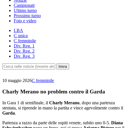
Notizie
Campionati
Ultimo turno
Prossimo turno
Foto e video
LBA
C unica
C femminile
Div. Reg. 1
Div. Reg. 2
Div. Reg. 3
10 maggio 2026
C femminile
Charly Merano no problem contro il Garda
In Gara 1 di semifinale, il
Charly Merano
, dopo una partenza
stentata, si riprende in mano la partita e vince agevolmente contro il
Garda
.
Partenza a razzo da parte delle ospiti venete, subito uno 0-5.
Diana
Schwienbacher
pone un freno, poi ci prova
Arianna Pistore
per il