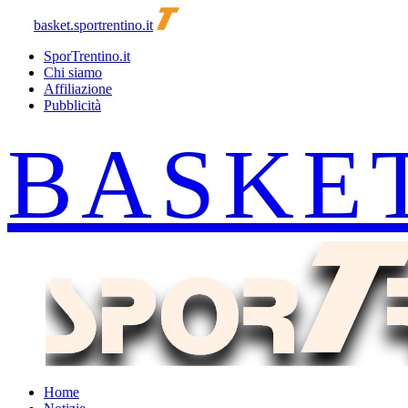
basket.sportrentino.it
SporTrentino.it
Chi siamo
Affiliazione
Pubblicità
Home