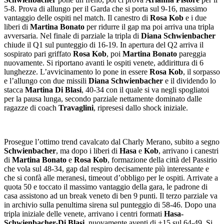
5-8. Prova di allungo per il Garda che si porta sul 9-16, massimo
vantaggio delle ospiti nel match. Il canestro di
Rosa Kob
e i due
liberi di
Martina Bonato
per ridurre il gap ma poi arriva una tripla
avversaria. Nel finale di parziale la tripla di
Diana Schwienbacher
chiude il Q1 sul punteggio di 16-19. In apertura del Q2 arriva il
sospirato pari griffato
Rosa Kob
, poi
Martina Bonato
pareggia
nuovamente. Si riportano avanti le ospiti venete, addirittura di 6
lunghezze. L’avvicinamento lo pone in essere
Rosa Kob
, il sorpasso
e l’allungo con due missili
Diana Schwienbacher
e il dividendo lo
stacca
Martina Di Blasi
, 40-34 con il quale si va negli spogliatoi
per la pausa lunga, secondo parziale nettamente dominato dalle
ragazze di coach
Travaglini
, ripresesi dallo shock iniziale.
Prosegue l’ottimo trend cavalcato dal Charly Merano, subito a segno
Schwienbacher
, ma dopo i liberi di
Hasa
e
Kob
, arrivano i canestri
di
Martina Bonato
e
Rosa Kob
, formazione della città del Passirio
che vola sul 48-34, gap dal respiro decisamente più interessante e
che si confà alle meranesi, timeout d’obbligo per le ospiti. Arrivate a
quota 50 e toccato il massimo vantaggio della gara, le padrone di
casa assistono ad un break veneto di ben 9 punti. Il terzo parziale va
in archivio sulla penultima sirena sul punteggio di 58-46. Dopo una
tripla iniziale delle venete, arrivano i centri formati
Hasa-
Schwienbacher-Di Blasi
, nuovamente aventi di +15 sul 64-49. Si