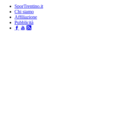
SporTrentino.it
Chi siamo
Affiliazione
Pubblicità