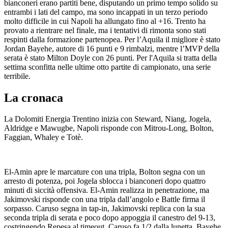
bianconeri erano partiti bene, disputando un primo tempo solido su
entrambi i lati del campo, ma sono incappati in un terzo periodo
molto difficile in cui Napoli ha allungato fino al +16. Trento ha
provato a rientrare nel finale, ma i tentativi di rimonta sono stati
respinti dalla formazione partenopea. Per l’Aquila il migliore è stato
Jordan Bayehe, autore di 16 punti e 9 rimbalzi, mentre l’MVP della
serata è stato Milton Doyle con 26 punti. Per l'Aquila si tratta della
settima sconfitta nelle ultime otto partite di campionato, una serie
terribile.
La cronaca
La Dolomiti Energia Trentino inizia con Steward, Niang, Jogela,
Aldridge e Mawugbe, Napoli risponde con Mitrou-Long, Bolton,
Faggian, Whaley e Totè.
El-Amin apre le marcature con una tripla, Bolton segna con un
arresto di potenza, poi Jogela sblocca i bianconeri dopo quattro
minuti di siccità offensiva. El-Amin realizza in penetrazione, ma
Jakimovski risponde con una tripla dall’angolo e Battle firma il
sorpasso. Caruso segna in tap-in, Jakimovski replica con la sua
seconda tripla di serata e poco dopo appoggia il canestro del 9-13,
costringendo Repesa al timeout. Caruso fa 1/2 dalla lunetta, Bayehe