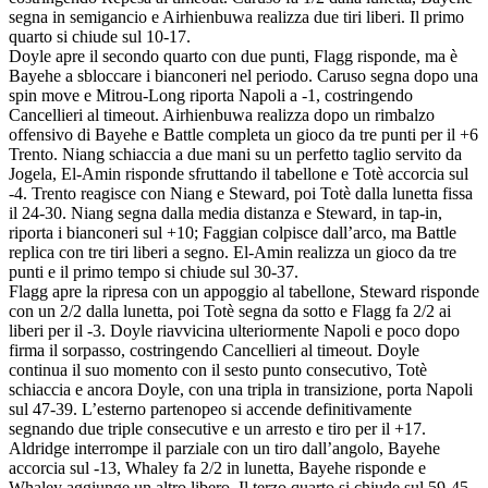
segna in semigancio e Airhienbuwa realizza due tiri liberi. Il primo
quarto si chiude sul 10-17.
Doyle apre il secondo quarto con due punti, Flagg risponde, ma è
Bayehe a sbloccare i bianconeri nel periodo. Caruso segna dopo una
spin move e Mitrou-Long riporta Napoli a -1, costringendo
Cancellieri al timeout. Airhienbuwa realizza dopo un rimbalzo
offensivo di Bayehe e Battle completa un gioco da tre punti per il +6
Trento. Niang schiaccia a due mani su un perfetto taglio servito da
Jogela, El-Amin risponde sfruttando il tabellone e Totè accorcia sul
-4. Trento reagisce con Niang e Steward, poi Totè dalla lunetta fissa
il 24-30. Niang segna dalla media distanza e Steward, in tap-in,
riporta i bianconeri sul +10; Faggian colpisce dall’arco, ma Battle
replica con tre tiri liberi a segno. El-Amin realizza un gioco da tre
punti e il primo tempo si chiude sul 30-37.
Flagg apre la ripresa con un appoggio al tabellone, Steward risponde
con un 2/2 dalla lunetta, poi Totè segna da sotto e Flagg fa 2/2 ai
liberi per il -3. Doyle riavvicina ulteriormente Napoli e poco dopo
firma il sorpasso, costringendo Cancellieri al timeout. Doyle
continua il suo momento con il sesto punto consecutivo, Totè
schiaccia e ancora Doyle, con una tripla in transizione, porta Napoli
sul 47-39. L’esterno partenopeo si accende definitivamente
segnando due triple consecutive e un arresto e tiro per il +17.
Aldridge interrompe il parziale con un tiro dall’angolo, Bayehe
accorcia sul -13, Whaley fa 2/2 in lunetta, Bayehe risponde e
Whaley aggiunge un altro libero. Il terzo quarto si chiude sul 59-45.