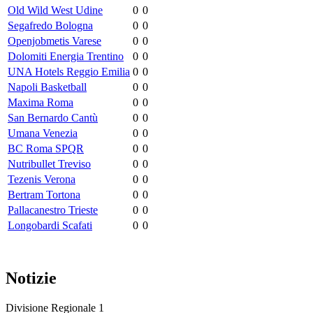
Old Wild West Udine
0
0
Segafredo Bologna
0
0
Openjobmetis Varese
0
0
Dolomiti Energia Trentino
0
0
UNA Hotels Reggio Emilia
0
0
Napoli Basketball
0
0
Maxima Roma
0
0
San Bernardo Cantù
0
0
Umana Venezia
0
0
BC Roma SPQR
0
0
Nutribullet Treviso
0
0
Tezenis Verona
0
0
Bertram Tortona
0
0
Pallacanestro Trieste
0
0
Longobardi Scafati
0
0
Notizie
Divisione Regionale 1