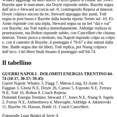
Bayehe apre le marcature, ma Doyle risponde subito. Bayehe segna
dall’arco e Steward accorcia sul -9, costringendo Repesa al timeout.
Doyle colpisce ancora da tre, Steward appoggia due punti, Totè
segna in post basso e Bayehe dalla lunetta riporta Trento sul -10. El-
Amin risponde con una tripla, Steward segna su un bel “dai e vai”
con Bayehe, ma Totè replica immediatamente. Aldridge realizza in
penetrazione, ma Bolton risponde subito, con Cancellieri che chiama
timeout. Trento prova a rientrare, ma Napoli risponde colpo su colpo
e, con il canestro di Bayehe, il punteggio è 79-67 a due minuti dalla
fine. Battle segna due tiri liberi, Totè replica, poi Niang colpisce
dall’arco. I tiri liberi finali fissano il punteggio sull’84-74.
Il tabellino
GUERRI NAPOLI - DOLOMITI ENERGIA TRENTINO 84-
74 (10-17, 30-37; 59-45)
Guerri Napoli: Whaley 3, Flagg 7, Mitrou-Long, El-Amin 16,
Faggian 3, Gloria N.E, Doyle 26, Caruso 5, Esposito N.E, Ferrara
N.E, Totè 16, Bolton 8. Coach Repesa.
Dolomiti Energia Trentino: Steward 17, Jones N.E, Niang 9, Jogela
2, Forray N.E, Airhienbuwa 4, Mawugbe, Aldridge 4, Jakimovski
11, Bayehe 16, Hassan, Battle 11. Coach Cancellieri.
Fotografie Lega Basket di Serie A