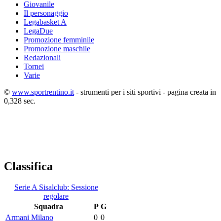
Giovanile
Il personaggio
Legabasket A
LegaDue
Promozione femminile
Promozione maschile
Redazionali
Tornei
Varie
©
www.sportrentino.it
- strumenti per i siti sportivi - pagina creata in
0,328 sec.
Classifica
Serie A Sisalclub: Sessione
regolare
Squadra
P
G
Armani Milano
0
0