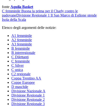
fonte
Aquila Basket
C femminile
Buona la prima per il Charly contro le
padovane
Divisione Regionale 1
Il San Marco di Eglione stende
Isola della Scala
Elenco degli argomenti delle notizie:
A1 femminile
A2 femminile
A3 femminile
B femminile
B interregionale
C Dilettanti
C femminile
C Silver
C unica
C2 regionale
Coppa Trentino AA
Coppe Europee
D maschile
Divisione Nazionale A
Divisione Regionale 1
Divisione Regionale 2
Divisione Regionale 3