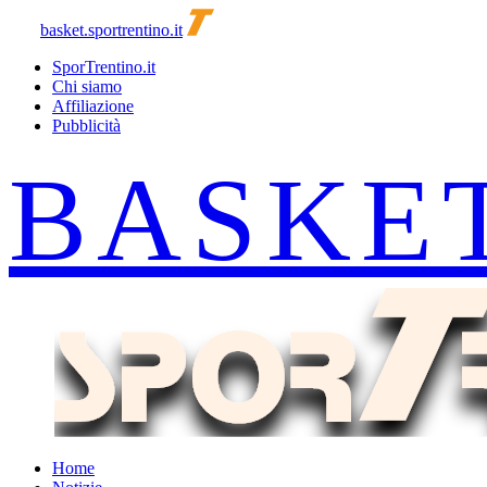
basket.sportrentino.it
SporTrentino.it
Chi siamo
Affiliazione
Pubblicità
Home