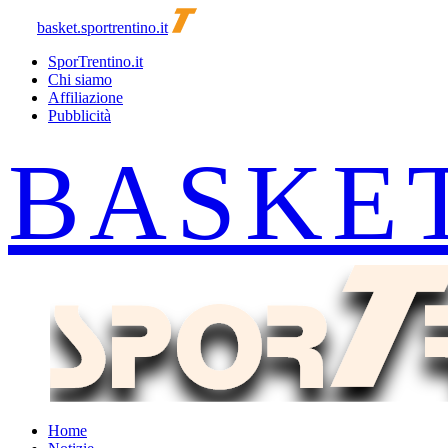
basket.sportrentino.it
SporTrentino.it
Chi siamo
Affiliazione
Pubblicità
Home