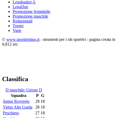
Legabasket A
LegaDue
Promozione femminile
Promozione maschile
Redazionali
Tornei
Varie
©
www.sportrentino.it
- strumenti per i siti sportivi - pagina creata in
0,812 sec.
Classifica
D maschile: Girone D
Squadra
P
G
Junior Rovereto
28
18
Virtus Alto Garda
28
18
Peschiera
27
18