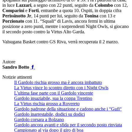
in luce
Lazzari
, a segno con 22 punti, seguito da
Colombo
con 12,
Comparini
e
Forti
, entrambe a quota 10. Ospiti, in doppia cifra
Perissinotto Jr
, 14 punti per lui, seguito da
Tonina
con 13 e
Porzionato
con 11. “Squali“ di Lavis, ancora fermi in ultima
posizione a zero punti, mentre i sorprendenti Night Owls, si giocano
il secondo posto contro la Virtus Alto Garda.
Valsugana Basket contro GS Riva, verrà recuperata il 2 marzo.
Autore
Sandro Botto
Notizie attinenti
Il Gardolo rischia grosso ma è ancora imbattuto
La Virtus vince lo scontro diretto con i Night Owls
L'ultima fase parte con il Gardolo vincente
Gardolo insaziabile, sua la coppa Trentino
La Virtus rischia grosso a Rovereto
Gardolo padrone della situazione e cadono anche i “Gufi“
Gardolo inarrestabile, dodici su dodici
Gardolo corsara a Bolzano
Gardolo ancora avanti e sfida per il secondo posto rinviata
Campionato al via dopo il giro di boa