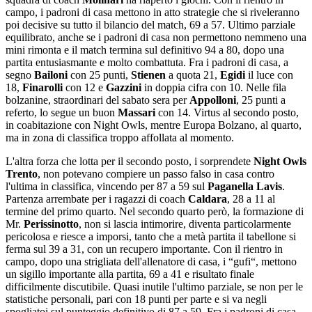
campo, i padroni di casa mettono in atto strategie che si riveleranno
poi decisive su tutto il bilancio del match, 69 a 57. Ultimo parziale
equilibrato, anche se i padroni di casa non permettono nemmeno una
mini rimonta e il match termina sul definitivo 94 a 80, dopo una
partita entusiasmante e molto combattuta. Fra i padroni di casa, a
segno
Bailoni
con 25 punti,
Stienen
a quota 21,
Egidi
il luce con
18,
Finarolli
con 12 e
Gazzini
in doppia cifra con 10. Nelle fila
bolzanine, straordinari del sabato sera per
Appolloni
, 25 punti a
referto, lo segue un buon
Massari
con 14. Virtus al secondo posto,
in coabitazione con Night Owls, mentre Europa Bolzano, al quarto,
ma in zona di classifica troppo affollata al momento.
L'altra forza che lotta per il secondo posto, i sorprendete
Night Owls
Trento
, non potevano compiere un passo falso in casa contro
l'ultima in classifica, vincendo per 87 a 59 sul
Paganella Lavis
.
Partenza arrembate per i ragazzi di coach
Caldara
, 28 a 11 al
termine del primo quarto. Nel secondo quarto però, la formazione di
Mr.
Perissinotto
, non si lascia intimorire, diventa particolarmente
pericolosa e riesce a imporsi, tanto che a metà partita il tabellone si
ferma sul 39 a 31, con un recupero importante. Con il rientro in
campo, dopo una strigliata dell'allenatore di casa, i “gufi“, mettono
un sigillo importante alla partita, 69 a 41 e risultato finale
difficilmente discutibile. Quasi inutile l'ultimo parziale, se non per le
statistiche personali, pari con 18 punti per parte e si va negli
spogliatoi sul punteggio definitivo di 87 a 59. Fra i padroni di casa,