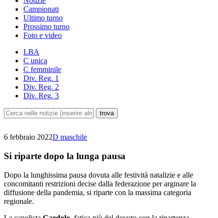
Notizie
Campionati
Ultimo turno
Prossimo turno
Foto e video
LBA
C unica
C femminile
Div. Reg. 1
Div. Reg. 2
Div. Reg. 3
6 febbraio 2022
D maschile
Si riparte dopo la lunga pausa
Dopo la lunghissima pausa dovuta alle festività natalizie e alle
concomitanti restrizioni decise dalla federazione per arginare la
diffusione della pandemia, si riparte con la massima categoria
regionale.
La capolista
Gardolo
, fatica più del dovuto con la ripartenza,