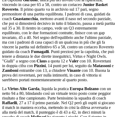
vincendo in casa per 65 a 58, contro un coriaceo
Junior Basket
Rovereto
. Il primo quarto va in archivio sul 17 pari, segno
premonitore di una partita equilibrata. I padroni di casa, guidati da
coach
Guastamcchia
, mettono avanti il naso nel secondo parziale,
che poi si dimostrerà decisivo in tutto il bilancio, pausa a metà partita
sul 35 a 30. Il rientro in campo, vede un Q3 estremamente
equilibrato, con le due formazioni contratte, finisce con un gap
invariato, 45 a 40. Nel segno dell'equilibrio anche l'ultimo parziale,
ma con i padroni di casa capaci di un qualcosa in più che gli fa
vincere la partita sul definitivo 65 a 58, contro un coriaceo Rovereto
guidato da coach
Fumagalli
. Punti preziosi per la capolista, che può
tenere a distanza le due dirette inseguitrici, Virtus e Night Owls.
"Gialli" a segno con
Claus
a quota 12 e
Valer
con 10. Roveretani
in doppia cifra con
Pizzini
, 14 punti per lui, seguito da
Matassoni
e
Zamboni
entrambe con 13, a chiudere
Vinante
con 10. Buona la
prova dei roveretani, per nulla intimoriti, in caso di vittoria si
sarebbero portati momentaneamente al quarto posto.
La
Virtus Alto Garda
, liquida la pratica
Europa Bolzano
con un
netto 94 a 80, blindando così un virtuale terzo posto come peggior
risultato a fine campionato. Parte benissimo la squadra di coach
Raffaelli
, 27 a 17 il primo parziale. Nel Q2 però gli ospiti si giocano
il match in maniera eccelsa, mettendo in crisi la difesa avversaria e
alla metà del match, il punteggio è di 43 a 42, in dieci minuti la
squadra di coach
Molinari
ha riaperto i giochi. Con il rientro in