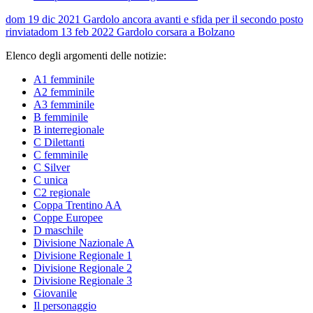
dom 19 dic 2021
Gardolo ancora avanti e sfida per il secondo posto
rinviata
dom 13 feb 2022
Gardolo corsara a Bolzano
Elenco degli argomenti delle notizie:
A1 femminile
A2 femminile
A3 femminile
B femminile
B interregionale
C Dilettanti
C femminile
C Silver
C unica
C2 regionale
Coppa Trentino AA
Coppe Europee
D maschile
Divisione Nazionale A
Divisione Regionale 1
Divisione Regionale 2
Divisione Regionale 3
Giovanile
Il personaggio