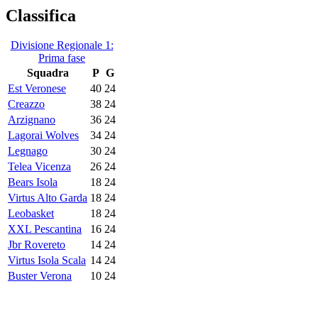
Classifica
Divisione Regionale 1:
Prima fase
Squadra
P
G
Est Veronese
40
24
Creazzo
38
24
Arzignano
36
24
Lagorai Wolves
34
24
Legnago
30
24
Telea Vicenza
26
24
Bears Isola
18
24
Virtus Alto Garda
18
24
Leobasket
18
24
XXL Pescantina
16
24
Jbr Rovereto
14
24
Virtus Isola Scala
14
24
Buster Verona
10
24