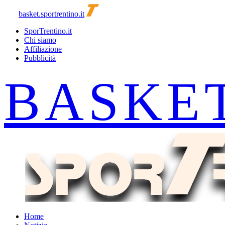
basket.sportrentino.it
SporTrentino.it
Chi siamo
Affiliazione
Pubblicità
Home