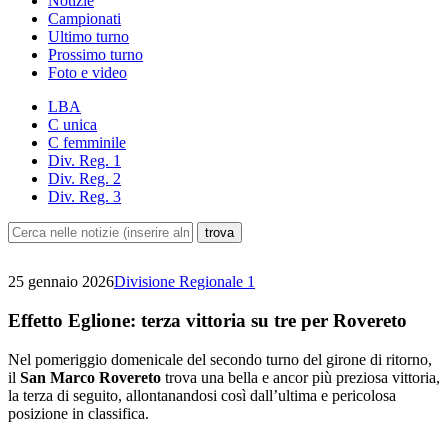
Notizie
Campionati
Ultimo turno
Prossimo turno
Foto e video
LBA
C unica
C femminile
Div. Reg. 1
Div. Reg. 2
Div. Reg. 3
25 gennaio 2026
Divisione Regionale 1
Effetto Eglione: terza vittoria su tre per Rovereto
Nel pomeriggio domenicale del secondo turno del girone di ritorno,
il
San Marco Rovereto
trova una bella e ancor più preziosa vittoria,
la terza di seguito, allontanandosi così dall’ultima e pericolosa
posizione in classifica.