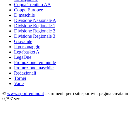
Coppa Trentino AA
Coppe Europee
D maschile
Divisione Nazionale A
Divisione Regionale 1
Divisione Regionale 2
Divisione Regionale 3
Giovanile
Il personaggio
Legabasket A
LegaDue
Promozione femminile
Promozione maschile
Redazionali
Tornei
Varie
©
www.sportrentino.it
- strumenti per i siti sportivi - pagina creata in
0,797 sec.