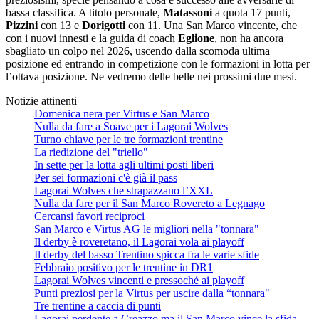
bassa classifica. A titolo personale,
Matassoni
a quota 17 punti,
Pizzini
con 13 e
Dorigotti
con 11. Una San Marco vincente, che
con i nuovi innesti e la guida di coach
Eglione
, non ha ancora
sbagliato un colpo nel 2026, uscendo dalla scomoda ultima
posizione ed entrando in competizione con le formazioni in lotta per
l’ottava posizione. Ne vedremo delle belle nei prossimi due mesi.
Notizie attinenti
Domenica nera per Virtus e San Marco
Nulla da fare a Soave per i Lagorai Wolves
Turno chiave per le tre formazioni trentine
La riedizione del "triello"
In sette per la lotta agli ultimi posti liberi
Per sei formazioni c'è già il pass
Lagorai Wolves che strapazzano l’XXL
Nulla da fare per il San Marco Rovereto a Legnago
Cercansi favori reciproci
San Marco e Virtus AG le migliori nella "tonnara"
Il derby è roveretano, il Lagorai vola ai playoff
Il derby del basso Trentino spicca fra le varie sfide
Febbraio positivo per le trentine in DR1
Lagorai Wolves vincenti e pressoché ai playoff
Punti preziosi per la Virtus per uscire dalla “tonnara"
Tre trentine a caccia di punti
Lagorai perdente a Creazzo ma il San Marco vince la sfida