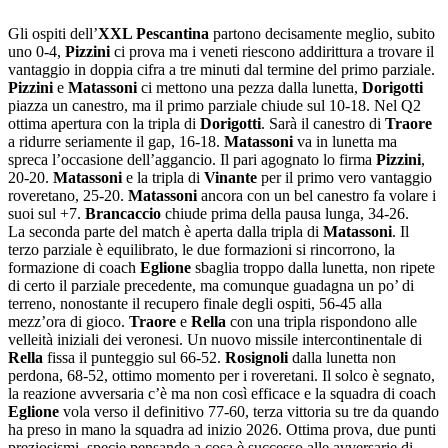
Gli ospiti dell’
XXL Pescantina
partono decisamente meglio, subito
uno 0-4,
Pizzini
ci prova ma i veneti riescono addirittura a trovare il
vantaggio in doppia cifra a tre minuti dal termine del primo parziale.
Pizzini
e
Matassoni
ci mettono una pezza dalla lunetta,
Dorigotti
piazza un canestro, ma il primo parziale chiude sul 10-18. Nel Q2
ottima apertura con la tripla di
Dorigotti
. Sarà il canestro di
Traore
a ridurre seriamente il gap, 16-18.
Matassoni
va in lunetta ma
spreca l’occasione dell’aggancio. Il pari agognato lo firma
Pizzini
,
20-20.
Matassoni
e la tripla di
Vinante
per il primo vero vantaggio
roveretano, 25-20.
Matassoni
ancora con un bel canestro fa volare i
suoi sul +7.
Brancaccio
chiude prima della pausa lunga, 34-26.
La seconda parte del match è aperta dalla tripla di
Matassoni
. Il
terzo parziale è equilibrato, le due formazioni si rincorrono, la
formazione di coach
Eglione
sbaglia troppo dalla lunetta, non ripete
di certo il parziale precedente, ma comunque guadagna un po’ di
terreno, nonostante il recupero finale degli ospiti, 56-45 alla
mezz’ora di gioco.
Traore
e
Rella
con una tripla rispondono alle
velleità iniziali dei veronesi. Un nuovo missile intercontinentale di
Rella
fissa il punteggio sul 66-52.
Rosignoli
dalla lunetta non
perdona, 68-52, ottimo momento per i roveretani. Il solco è segnato,
la reazione avversaria c’è ma non così efficace e la squadra di coach
Eglione
vola verso il definitivo 77-60, terza vittoria su tre da quando
ha preso in mano la squadra ad inizio 2026. Ottima prova, due punti
preziosismi, specie pensando a cosa è successo alle avversarie di