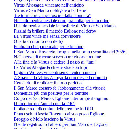
Virtus Altogarda vincente nell’anticipo
Virtus e San Marco obbligate a far bene
Tre turni cruciali per uscire dalla "tonnara"
Nella domenica bestiale non gira nulla per le trentine
Una domenica bestiale le trasferte di Virtus e San Marco
Pizzini fa brillare il metodo Eglione nel derby
La Virtus vince ma senza convincere
Quarta di ritorno con derby
Febbraio che parte male per le trentine
Il San Marco Rovereto incappa nella prima sconfitta del 2026
Nella terza di ritorno servono tre vittorie trentine
Alla fine è la Virtus a cedere il passo ai “lupi"
La Virtus Altogarda chiede strada ai lupi
Lagorai Wolves vincenti senza tentennamenti
A Soave alla Virtus Altogarda non riesce la rimonta
Cercando di replicare il turno perfetto
Il San Marco corsaro fa l'abbonamento alla vittoria
Domenica più che positiva per le trentine
Colpo del San Marco, Eglione interrompe il digiuno
Ultimo turno d’andata per la DR1
Il bilancio di dicembre delle trentine in DR1
Franceschini lascia Rovereto al suo posto Eglione
Broggio e Molo lasciano la Virtus
Niente regali sotto l'albero per San Marco e Lagorai