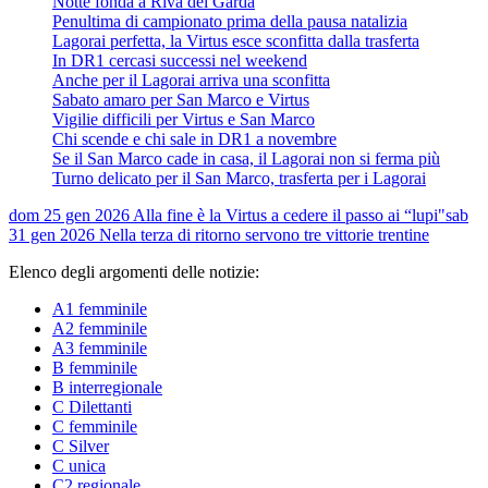
Notte fonda a Riva del Garda
Penultima di campionato prima della pausa natalizia
Lagorai perfetta, la Virtus esce sconfitta dalla trasferta
In DR1 cercasi successi nel weekend
Anche per il Lagorai arriva una sconfitta
Sabato amaro per San Marco e Virtus
Vigilie difficili per Virtus e San Marco
Chi scende e chi sale in DR1 a novembre
Se il San Marco cade in casa, il Lagorai non si ferma più
Turno delicato per il San Marco, trasferta per i Lagorai
dom 25 gen 2026
Alla fine è la Virtus a cedere il passo ai “lupi"
sab
31 gen 2026
Nella terza di ritorno servono tre vittorie trentine
Elenco degli argomenti delle notizie:
A1 femminile
A2 femminile
A3 femminile
B femminile
B interregionale
C Dilettanti
C femminile
C Silver
C unica
C2 regionale