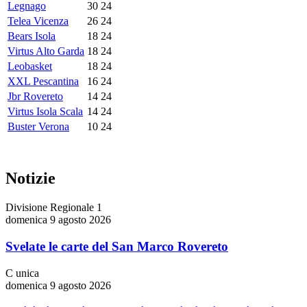
Legnago
30
24
Telea Vicenza
26
24
Bears Isola
18
24
Virtus Alto Garda
18
24
Leobasket
18
24
XXL Pescantina
16
24
Jbr Rovereto
14
24
Virtus Isola Scala
14
24
Buster Verona
10
24
Notizie
Divisione Regionale 1
domenica 9 agosto 2026
Svelate le carte del San Marco Rovereto
C unica
domenica 9 agosto 2026