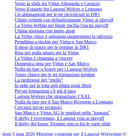
Verso la sfida fra Virtus Altogarda e Creazzo
Verso il quarto fra Lagorai Wolves e Legnago
Gli abbinamenti per le tre provinciali in DR1
Ultimi verdetti con definitivamente Virtus ai playoff
La Virtus beffata nel finale rischia l'uscita playoff
Ultima giornata con meno ansie
La Virtus vince e agguanta quantomeno la salvezza
Penultima a rischio per Virtus e San Marco
Il mese di marzo per le trentine in DR1
Riso per nulla amaro per la Virtus
La Virtus è chiamata a vincere
Domenica nera per Virtus e San Marco
Nulla da fare a Soave per i Lagorai Wolves
Turno chiave per le tre formazioni trentine
La riedizione del "triello"
In sette per la lotta agli ultimi posti liberi
Per sei formazioni c'è già il pass
Lagorai Wolves che strapazzano l’XXL
Nulla da fare per il San Marco Rovereto a Legnago
Cercansi favori reciproci
San Marco e Virtus AG le migliori nella "tonnara"
Il derby è roveretano, il Lagorai vola ai playoff
Il derby del basso Trentino spicca fra le varie sfide
dom 3 mag 2026
Missione compiuta per il Lagorai Wolves
mer 6