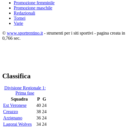
Promozione femminile
Promozione maschile
Redazionali
Tornei
Varie
©
www.sportrentino.it
- strumenti per i siti sportivi - pagina creata in
0,766 sec.
Classifica
Divisione Regionale 1:
Prima fase
Squadra
P
G
Est Veronese
40
24
Creazzo
38
24
Arzignano
36
24
Lagorai Wolves
34
24