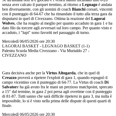
senza aver calcato il parquet trentino, al ritorno a
Legnago
è andata
ben diversamente, con gli uomini di coach
Bianchi
corsari, vincenti
con il punteggio di 64-67 che ha rimandato il tutto alla terza gara da
disputarsi in quel di Civezzano. Ottima la reazione del
Lagorai
Wolves
, che ha reagito al meglio per quanto accaduto in gara 1 e ha
dato filo da torcere agli avversari sul loro campo. Per quanto visto e
accaduto, i "lupi" sono favoriti nel passaggio di turno.
Mercoledì 06/05/2026 ore 20:30
LAGORAI BASKET - LEGNAGO BASKET (1-1)
Palestra Scuola Media Civezzano - Via Murialdo 27 -
CIVEZZANO
Gara decisiva anche per la
Virtus Altogarda
, che in quel di
Creazzo
proverà a ripetere l'exploit di gara 1, quando espugnò il
campo vicentino con il punteggio di 64-77. La Virtus di coach
Di
Salvator
e ha già avuto fra le mani un prezioso matchpoint, sprecato
a 15" dal termine, in gara 2 poi persa agli overtime con il punteggio
di 81-87. Tutti sanno che sarà difficile ripetersi in gara 3, ma nulla è
impossibile, lo si è visto nella prima delle dispute di questi quarti di
finale.
Mercoledì 06/05/2026 ore 20:30