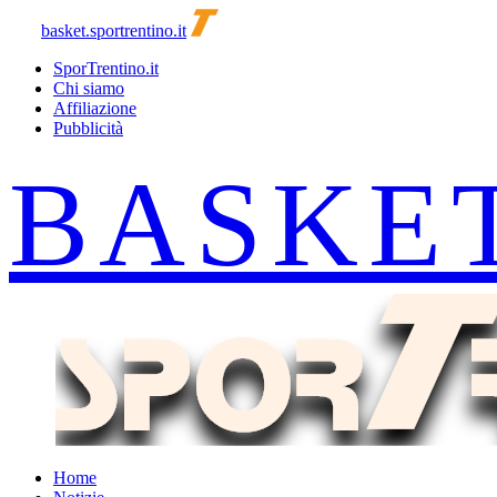
basket.sportrentino.it
SporTrentino.it
Chi siamo
Affiliazione
Pubblicità
Home