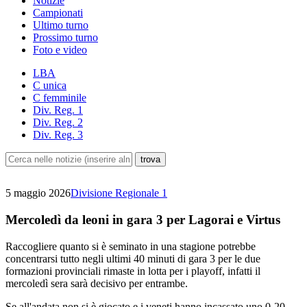
Notizie
Campionati
Ultimo turno
Prossimo turno
Foto e video
LBA
C unica
C femminile
Div. Reg. 1
Div. Reg. 2
Div. Reg. 3
5 maggio 2026
Divisione Regionale 1
Mercoledì da leoni in gara 3 per Lagorai e Virtus
Raccogliere quanto si è seminato in una stagione potrebbe
concentrarsi tutto negli ultimi 40 minuti di gara 3 per le due
formazioni provinciali rimaste in lotta per i playoff, infatti il
mercoledì sera sarà decisivo per entrambe.
Se all'andata non si è giocato e i veneti hanno incassato uno 0-20