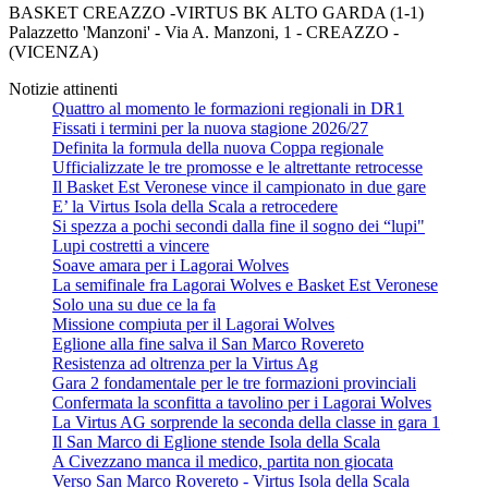
BASKET CREAZZO -VIRTUS BK ALTO GARDA (1-1)
Palazzetto 'Manzoni' - Via A. Manzoni, 1 - CREAZZO -
(VICENZA)
Notizie attinenti
Quattro al momento le formazioni regionali in DR1
Fissati i termini per la nuova stagione 2026/27
Definita la formula della nuova Coppa regionale
Ufficializzate le tre promosse e le altrettante retrocesse
Il Basket Est Veronese vince il campionato in due gare
E’ la Virtus Isola della Scala a retrocedere
Si spezza a pochi secondi dalla fine il sogno dei “lupi"
Lupi costretti a vincere
Soave amara per i Lagorai Wolves
La semifinale fra Lagorai Wolves e Basket Est Veronese
Solo una su due ce la fa
Missione compiuta per il Lagorai Wolves
Eglione alla fine salva il San Marco Rovereto
Resistenza ad oltrenza per la Virtus Ag
Gara 2 fondamentale per le tre formazioni provinciali
Confermata la sconfitta a tavolino per i Lagorai Wolves
La Virtus AG sorprende la seconda della classe in gara 1
Il San Marco di Eglione stende Isola della Scala
A Civezzano manca il medico, partita non giocata
Verso San Marco Rovereto - Virtus Isola della Scala