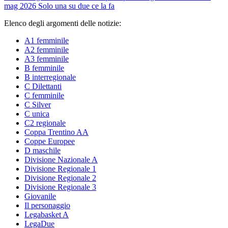
mag 2026
Solo una su due ce la fa
Elenco degli argomenti delle notizie:
A1 femminile
A2 femminile
A3 femminile
B femminile
B interregionale
C Dilettanti
C femminile
C Silver
C unica
C2 regionale
Coppa Trentino AA
Coppe Europee
D maschile
Divisione Nazionale A
Divisione Regionale 1
Divisione Regionale 2
Divisione Regionale 3
Giovanile
Il personaggio
Legabasket A
LegaDue