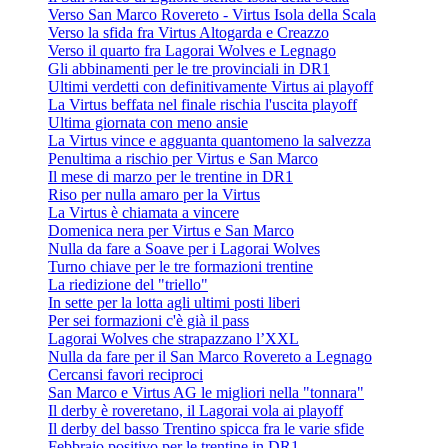
Verso San Marco Rovereto - Virtus Isola della Scala
Verso la sfida fra Virtus Altogarda e Creazzo
Verso il quarto fra Lagorai Wolves e Legnago
Gli abbinamenti per le tre provinciali in DR1
Ultimi verdetti con definitivamente Virtus ai playoff
La Virtus beffata nel finale rischia l'uscita playoff
Ultima giornata con meno ansie
La Virtus vince e agguanta quantomeno la salvezza
Penultima a rischio per Virtus e San Marco
Il mese di marzo per le trentine in DR1
Riso per nulla amaro per la Virtus
La Virtus è chiamata a vincere
Domenica nera per Virtus e San Marco
Nulla da fare a Soave per i Lagorai Wolves
Turno chiave per le tre formazioni trentine
La riedizione del "triello"
In sette per la lotta agli ultimi posti liberi
Per sei formazioni c'è già il pass
Lagorai Wolves che strapazzano l’XXL
Nulla da fare per il San Marco Rovereto a Legnago
Cercansi favori reciproci
San Marco e Virtus AG le migliori nella "tonnara"
Il derby è roveretano, il Lagorai vola ai playoff
Il derby del basso Trentino spicca fra le varie sfide
Febbraio positivo per le trentine in DR1