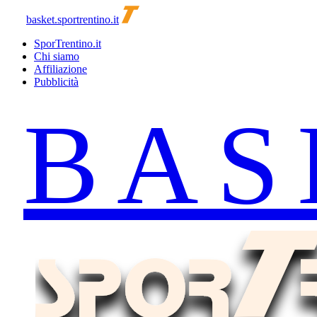
basket.sportrentino.it
SporTrentino.it
Chi siamo
Affiliazione
Pubblicità