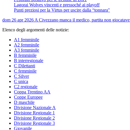
Lagorai Wolves vincenti e pressoché ai playoff
Punti preziosi per la Virtus per uscire dalla “tonnara"
dom 26 apr 2026
A Civezzano manca il medico, partita non giocata
ve
Elenco degli argomenti delle notizie:
A1 femminile
A2 femminile
A3 femminile
B femminile
B interregionale
C Dilettanti
C femminile
C Silver
C unica
C2 regionale
Coppa Trentino AA
Coppe Europee
D maschile
Divisione Nazionale A
Divisione Regionale 1
Divisione Regionale 2
Divisione Regionale 3
Giovanile