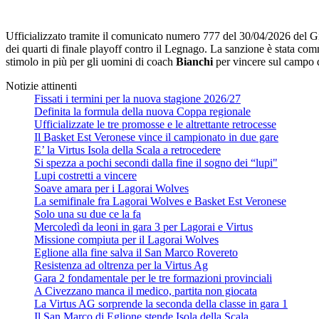
Ufficializzato tramite il comunicato numero 777 del 30/04/2026 del G
dei quarti di finale playoff contro il Legnago. La sanzione è stata co
stimolo in più per gli uomini di coach
Bianchi
per vincere sul campo de
Notizie attinenti
Fissati i termini per la nuova stagione 2026/27
Definita la formula della nuova Coppa regionale
Ufficializzate le tre promosse e le altrettante retrocesse
Il Basket Est Veronese vince il campionato in due gare
E’ la Virtus Isola della Scala a retrocedere
Si spezza a pochi secondi dalla fine il sogno dei “lupi"
Lupi costretti a vincere
Soave amara per i Lagorai Wolves
La semifinale fra Lagorai Wolves e Basket Est Veronese
Solo una su due ce la fa
Mercoledì da leoni in gara 3 per Lagorai e Virtus
Missione compiuta per il Lagorai Wolves
Eglione alla fine salva il San Marco Rovereto
Resistenza ad oltrenza per la Virtus Ag
Gara 2 fondamentale per le tre formazioni provinciali
A Civezzano manca il medico, partita non giocata
La Virtus AG sorprende la seconda della classe in gara 1
Il San Marco di Eglione stende Isola della Scala