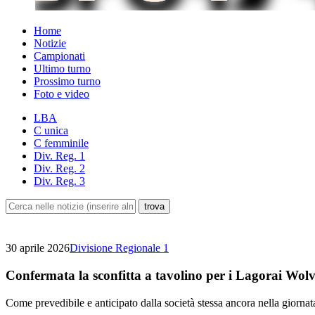
Home
Notizie
Campionati
Ultimo turno
Prossimo turno
Foto e video
LBA
C unica
C femminile
Div. Reg. 1
Div. Reg. 2
Div. Reg. 3
30 aprile 2026
Divisione Regionale 1
Confermata la sconfitta a tavolino per i Lagorai Wolv
Come prevedibile e anticipato dalla società stessa ancora nella giornat