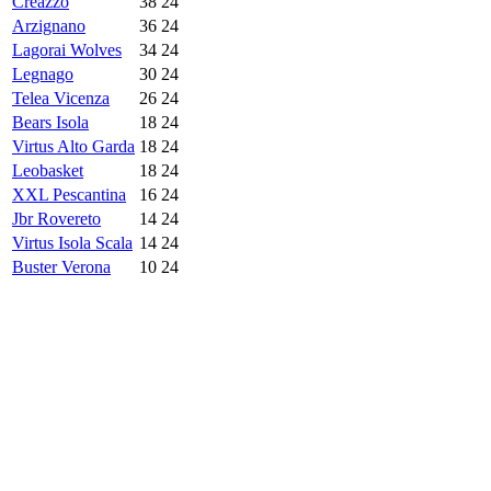
Creazzo
38
24
Arzignano
36
24
Lagorai Wolves
34
24
Legnago
30
24
Telea Vicenza
26
24
Bears Isola
18
24
Virtus Alto Garda
18
24
Leobasket
18
24
XXL Pescantina
16
24
Jbr Rovereto
14
24
Virtus Isola Scala
14
24
Buster Verona
10
24