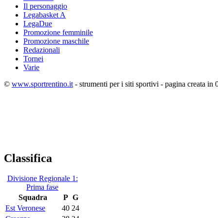
Il personaggio
Legabasket A
LegaDue
Promozione femminile
Promozione maschile
Redazionali
Tornei
Varie
©
www.sportrentino.it
- strumenti per i siti sportivi - pagina creata in 
Classifica
Divisione Regionale 1:
Prima fase
Squadra
P
G
Est Veronese
40
24