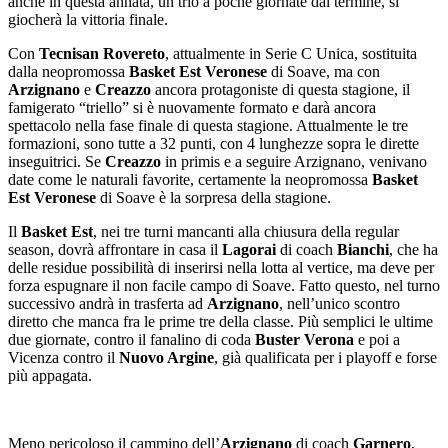
anche in questa annata, un trio a poche giornate dal termine, si
giocherà la vittoria finale.
Con
Tecnisan Rovereto
, attualmente in Serie C Unica, sostituita
dalla neopromossa
Basket Est Veronese
di Soave, ma con
Arzignano
e
Creazzo
ancora protagoniste di questa stagione, il
famigerato “triello” si è nuovamente formato e darà ancora
spettacolo nella fase finale di questa stagione. Attualmente le tre
formazioni, sono tutte a 32 punti, con 4 lunghezze sopra le dirette
inseguitrici. Se
Creazzo
in primis e a seguire Arzignano, venivano
date come le naturali favorite, certamente la neopromossa
Basket
Est Veronese
di Soave è la sorpresa della stagione.
Il
Basket Est
, nei tre turni mancanti alla chiusura della regular
season, dovrà affrontare in casa il
Lagorai
di coach
Bianchi
, che ha
delle residue possibilità di inserirsi nella lotta al vertice, ma deve per
forza espugnare il non facile campo di Soave. Fatto questo, nel turno
successivo andrà in trasferta ad
Arzignano
, nell’unico scontro
diretto che manca fra le prime tre della classe. Più semplici le ultime
due giornate, contro il fanalino di coda
Buster Verona
e poi a
Vicenza contro il
Nuovo Argine
, già qualificata per i playoff e forse
più appagata.
Meno pericoloso il cammino dell’
Arzignano
di coach
Garnero
,