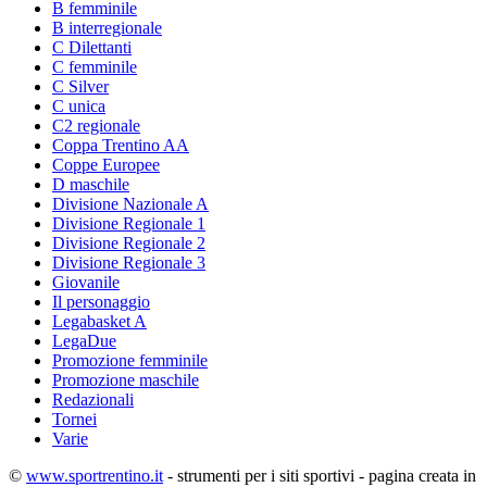
B femminile
B interregionale
C Dilettanti
C femminile
C Silver
C unica
C2 regionale
Coppa Trentino AA
Coppe Europee
D maschile
Divisione Nazionale A
Divisione Regionale 1
Divisione Regionale 2
Divisione Regionale 3
Giovanile
Il personaggio
Legabasket A
LegaDue
Promozione femminile
Promozione maschile
Redazionali
Tornei
Varie
©
www.sportrentino.it
- strumenti per i siti sportivi - pagina creata in