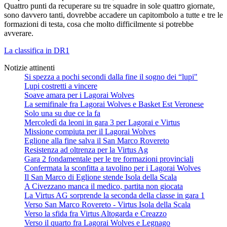
Quattro punti da recuperare su tre squadre in sole quattro giornate,
sono davvero tanti, dovrebbe accadere un capitombolo a tutte e tre le
formazioni di testa, cosa che molto difficilmente si potrebbe
avverare.
La classifica in DR1
Notizie attinenti
Si spezza a pochi secondi dalla fine il sogno dei “lupi"
Lupi costretti a vincere
Soave amara per i Lagorai Wolves
La semifinale fra Lagorai Wolves e Basket Est Veronese
Solo una su due ce la fa
Mercoledì da leoni in gara 3 per Lagorai e Virtus
Missione compiuta per il Lagorai Wolves
Eglione alla fine salva il San Marco Rovereto
Resistenza ad oltrenza per la Virtus Ag
Gara 2 fondamentale per le tre formazioni provinciali
Confermata la sconfitta a tavolino per i Lagorai Wolves
Il San Marco di Eglione stende Isola della Scala
A Civezzano manca il medico, partita non giocata
La Virtus AG sorprende la seconda della classe in gara 1
Verso San Marco Rovereto - Virtus Isola della Scala
Verso la sfida fra Virtus Altogarda e Creazzo
Verso il quarto fra Lagorai Wolves e Legnago