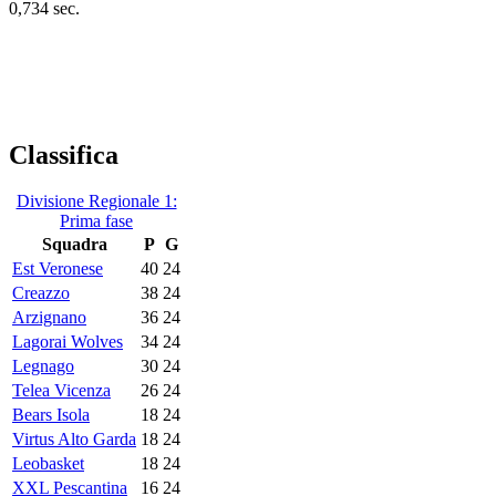
0,734 sec.
Classifica
Divisione Regionale 1:
Prima fase
Squadra
P
G
Est Veronese
40
24
Creazzo
38
24
Arzignano
36
24
Lagorai Wolves
34
24
Legnago
30
24
Telea Vicenza
26
24
Bears Isola
18
24
Virtus Alto Garda
18
24
Leobasket
18
24
XXL Pescantina
16
24