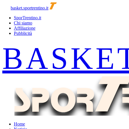
basket.sportrentino.it
SporTrentino.it
Chi siamo
Affiliazione
Pubblicità
Home