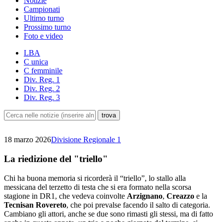
Notizie
Campionati
Ultimo turno
Prossimo turno
Foto e video
LBA
C unica
C femminile
Div. Reg. 1
Div. Reg. 2
Div. Reg. 3
18 marzo 2026
Divisione Regionale 1
La riedizione del "triello"
Chi ha buona memoria si ricorderà il “triello”, lo stallo alla
messicana del terzetto di testa che si era formato nella scorsa
stagione in DR1, che vedeva coinvolte
Arzignano
,
Creazzo
e la
Tecnisan Rovereto
, che poi prevalse facendo il salto di categoria.
Cambiano gli attori, anche se due sono rimasti gli stessi, ma di fatto