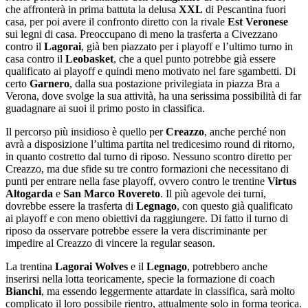
che affronterà in prima battuta la delusa
XXL
di Pescantina fuori
casa, per poi avere il confronto diretto con la rivale
Est Veronese
sui legni di casa. Preoccupano di meno la trasferta a Civezzano
contro il
Lagorai
, già ben piazzato per i playoff e l’ultimo turno in
casa contro il
Leobasket
, che a quel punto potrebbe già essere
qualificato ai playoff e quindi meno motivato nel fare sgambetti. Di
certo
Garnero
, dalla sua postazione privilegiata in piazza Bra a
Verona, dove svolge la sua attività, ha una serissima possibilità di far
guadagnare ai suoi il primo posto in classifica.
Il percorso più insidioso è quello per
Creazzo
, anche perché non
avrà a disposizione l’ultima partita nel tredicesimo round di ritorno,
in quanto costretto dal turno di riposo. Nessuno scontro diretto per
Creazzo, ma due sfide su tre contro formazioni che necessitano di
punti per entrare nella fase playoff, ovvero contro le trentine
Virtus
Altogarda
e
San Marco Rovereto
. Il più agevole dei turni,
dovrebbe essere la trasferta di
Legnago
, con questo già qualificato
ai playoff e con meno obiettivi da raggiungere. Di fatto il turno di
riposo da osservare potrebbe essere la vera discriminante per
impedire al Creazzo di vincere la regular season.
La trentina
Lagorai Wolves
e il
Legnago
, potrebbero anche
inserirsi nella lotta teoricamente, specie la formazione di coach
Bianchi
, ma essendo leggermente attardate in classifica, sarà molto
complicato il loro possibile rientro, attualmente solo in forma teorica.