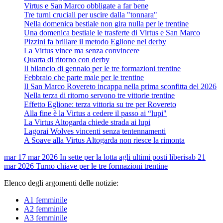
Virtus e San Marco obbligate a far bene
Tre turni cruciali per uscire dalla "tonnara"
Nella domenica bestiale non gira nulla per le trentine
Una domenica bestiale le trasferte di Virtus e San Marco
Pizzini fa brillare il metodo Eglione nel derby
La Virtus vince ma senza convincere
Quarta di ritorno con derby
Il bilancio di gennaio per le tre formazioni trentine
Febbraio che parte male per le trentine
Il San Marco Rovereto incappa nella prima sconfitta del 2026
Nella terza di ritorno servono tre vittorie trentine
Effetto Eglione: terza vittoria su tre per Rovereto
Alla fine è la Virtus a cedere il passo ai “lupi"
La Virtus Altogarda chiede strada ai lupi
Lagorai Wolves vincenti senza tentennamenti
A Soave alla Virtus Altogarda non riesce la rimonta
mar 17 mar 2026
In sette per la lotta agli ultimi posti liberi
sab 21
mar 2026
Turno chiave per le tre formazioni trentine
Elenco degli argomenti delle notizie:
A1 femminile
A2 femminile
A3 femminile