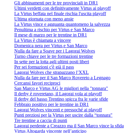
Gli abbinamenti per le tre provinciali in DR1
Ultimi verdetti con definitivamente Virtus ai playoff
La Virtus beffata nel finale rischia l'uscita playoff
Ultima giornata con meno ansie
La Virtus vince e agguanta quantomeno la salvezza
Penultima a rischio per Virtus e San Marco
Il mese di marzo per le trentine in DR1
La Virtus è chiamata a vincere
Domenica nera per Virtus e San Marco
Nulla da fare a Soave per i Lagorai Wolves
Turno chiave per le tre formazioni trentine
In sette per la lotta agli ultimi posti liberi
Per sei formazioni c'è già il pass
Lagorai Wolves che strapazzano l’XXL
Nulla da fare per il San Marco Rovereto a Legnago
Cercansi favori reciproci
San Marco e Virtus AG le migliori nella "tonnara"
Il derby è roveretano, il Lagorai vola ai playoff
Il derby del basso Trentino spicca fra le varie sfide
Febbraio positivo per le trentine in DR1
Lagorai Wolves vincenti e pressoché ai playoff
Punti preziosi per la Virtus per uscire dalla “tonnara"
Tre trentine a caccia di punti
Lagorai perdente a Creazzo ma il San Marco vince la sfida
Virtus Altogarda vincente nell’anticipo