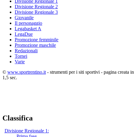
Divisione Regionale 1
Divisione Regionale 2
Divisione Regionale 3
Giovanile
Il personaggio
Legabasket A
LegaDue
Promozione femminile
Promozione maschile
Redazionali
Tornei
Varie
©
www.sportrentino.it
- strumenti per i siti sportivi - pagina creata in
1,5 sec.
Classifica
Divisione Regionale 1:
Prima fase