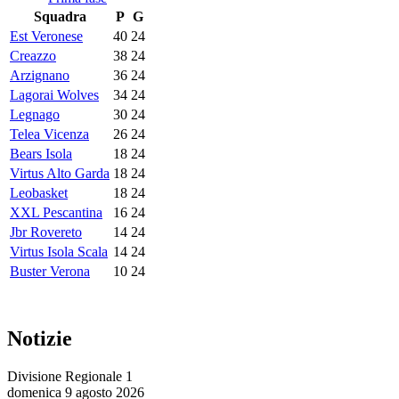
Squadra
P
G
Est Veronese
40
24
Creazzo
38
24
Arzignano
36
24
Lagorai Wolves
34
24
Legnago
30
24
Telea Vicenza
26
24
Bears Isola
18
24
Virtus Alto Garda
18
24
Leobasket
18
24
XXL Pescantina
16
24
Jbr Rovereto
14
24
Virtus Isola Scala
14
24
Buster Verona
10
24
Notizie
Divisione Regionale 1
domenica 9 agosto 2026