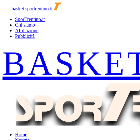
basket.sportrentino.it
SporTrentino.it
Chi siamo
Affiliazione
Pubblicità
Home