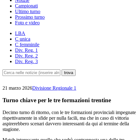
Notizie
Campionati
Ultimo turno
Prossimo turno
Foto e video
LBA
C unica
C femminile
Div. Reg. 1
Div. Reg. 2
Div. Reg. 3
21 marzo 2026
Divisione Regionale 1
Turno chiave per le tre formazioni trentine
Decimo turno di ritorno, con le tre formazioni provinciali impegnate
rispettivamente in sfide per nulla facili, ma che in caso di vittoria
aspirerebbero scenari davvero interessanti da qui al termine della
stagione.
Match interessante quello che vedrà contrapposta una delle tre