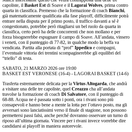
capoliste, il
Basket Est
di Soave e il
Lagorai Wolves
, prima contro
quarta in classifica. Premesso che la formazione di coach
Bianchi
,
già matematicamente qualificata alla fase playoff, difficilmente potrà
entrare nella disputa per il primo posto, il traffico davanti a sé è
congestionato, potrebbe però ritagliarsi un bel ruolo da quarta in
classifica, certo però ha delle concorrenti che non mollano e per
forza bisognerebbe espugnare il campo di Soave. All’andata, vinsero
i veneti, con il punteggio di 77-82, in qualche modo la beffa va
vendicata. Partita alla portata di “prof”
Ippedico
e compagni,
l’eventuale vittoria dei trentini scompaginerebbe gli equilibri del
“triello” di testa.
SABATO, 21 MARZO 2026 ore 19:00
BASKET EST VERONESE (16-4) - LAGORAI BASKET (14-6)
Trasferta estremamente delicata per la
Virtus Altogarda
, che andrà
a visitare una delle tre capoliste, quel
Creazzo
cha all’andata
travolse la formazione di coach
Di Salvatore
, con il punteggio di
68-88. Acqua ne è passata sotto i ponti, ora i rivani sono più
consapevoli e hanno bene a mente la lotta per l’ottavo posto, ma gli
avversari sono lanciatissimi verso il finale di stagione, non possono
permettersi passi falsi, anche perché dovranno osservare un turno di
riposo all’ultima giornata. Vincere per i rivani invece vorrebbe dire
candidarsi ai playoff in maniera autorevole.