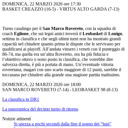
DOMENICA, 22 MARZO 2026 ore 17:30
BASKET CREAZZO (16-5) - VIRTUS ALTO GARDA (7-13)
Turno casalingo per il
San Marco Rovereto
, con la squadra di
coach
Eglione
, che sui legni amici troverà il
Leobasket
di
Lonigo
,
settima in classifica e che negli ultimi turni non ha mostrato grandi
capacità nel chiudere quanto prima le dispute che le servivano per
qualificarsi ai playoff. All’andata vinsero i veneti con il punteggio di
86-74, ma quella era un’altra Rovereto, ora ha più fiducia e
l’obiettivo ottavo o nono posto in classifica, che vorrebbe dire
salvezza diretta, è più a portata di mano. Un’eventuale vittoria
roveretana, magari con uno scarto maggiore di 12 punti, sarebbe il
toccasana per chiudere alla grande una stagione partita malissimo.
DOMENICA, 22 MARZO 2026 ore 18:00
SAN MARCO ROVERETO (7-14) - LEOBASKET 98 (8-13)
La classifica in DR1
La panoramica del decimo turno di ritorno
Notizie attinenti
Si spezza a pochi secondi dalla fine il sogno dei “lupi"