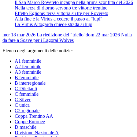
Il San Marco Rovereto incappa nella prima sconfitta del 2026
Nella terza di ritorno servono tre vittorie trentine
Effetto Eglione: terza vittoria su tre per Rovereto
Alla fine è la Virtus a cedere il passo ai “lupi"
La Virtus Altogarda chiede strada ai lupi
mer 18 mar 2026
La riedizione del "triello"
dom 22 mar 2026
Nulla
da fare a Soave per i Lagorai Wolves
Elenco degli argomenti delle notizie:
A1 femminile
A2 femminile
A3 femminile
B femminile
B interregionale
C Dilettanti
C femminile
C Silver
C unica
C2 regionale
Coppa Trentino AA
Coppe Europee
D maschile
Divisione Nazionale A