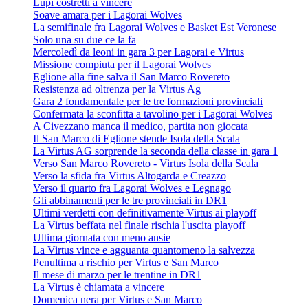
Lupi costretti a vincere
Soave amara per i Lagorai Wolves
La semifinale fra Lagorai Wolves e Basket Est Veronese
Solo una su due ce la fa
Mercoledì da leoni in gara 3 per Lagorai e Virtus
Missione compiuta per il Lagorai Wolves
Eglione alla fine salva il San Marco Rovereto
Resistenza ad oltrenza per la Virtus Ag
Gara 2 fondamentale per le tre formazioni provinciali
Confermata la sconfitta a tavolino per i Lagorai Wolves
A Civezzano manca il medico, partita non giocata
Il San Marco di Eglione stende Isola della Scala
La Virtus AG sorprende la seconda della classe in gara 1
Verso San Marco Rovereto - Virtus Isola della Scala
Verso la sfida fra Virtus Altogarda e Creazzo
Verso il quarto fra Lagorai Wolves e Legnago
Gli abbinamenti per le tre provinciali in DR1
Ultimi verdetti con definitivamente Virtus ai playoff
La Virtus beffata nel finale rischia l'uscita playoff
Ultima giornata con meno ansie
La Virtus vince e agguanta quantomeno la salvezza
Penultima a rischio per Virtus e San Marco
Il mese di marzo per le trentine in DR1
La Virtus è chiamata a vincere
Domenica nera per Virtus e San Marco