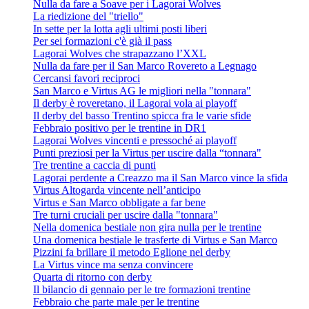
Nulla da fare a Soave per i Lagorai Wolves
La riedizione del "triello"
In sette per la lotta agli ultimi posti liberi
Per sei formazioni c'è già il pass
Lagorai Wolves che strapazzano l’XXL
Nulla da fare per il San Marco Rovereto a Legnago
Cercansi favori reciproci
San Marco e Virtus AG le migliori nella "tonnara"
Il derby è roveretano, il Lagorai vola ai playoff
Il derby del basso Trentino spicca fra le varie sfide
Febbraio positivo per le trentine in DR1
Lagorai Wolves vincenti e pressoché ai playoff
Punti preziosi per la Virtus per uscire dalla “tonnara"
Tre trentine a caccia di punti
Lagorai perdente a Creazzo ma il San Marco vince la sfida
Virtus Altogarda vincente nell’anticipo
Virtus e San Marco obbligate a far bene
Tre turni cruciali per uscire dalla "tonnara"
Nella domenica bestiale non gira nulla per le trentine
Una domenica bestiale le trasferte di Virtus e San Marco
Pizzini fa brillare il metodo Eglione nel derby
La Virtus vince ma senza convincere
Quarta di ritorno con derby
Il bilancio di gennaio per le tre formazioni trentine
Febbraio che parte male per le trentine