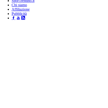
SporTrentino.it
Chi siamo
Affiliazione
Pubblicità