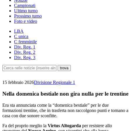
Notizie
Campionati
Ultimo turno
Prossimo turno
Foto e video
LBA
C unica
C femminile
Div. Reg. 1
Div. Reg. 2
Div. Reg. 3
15 febbraio 2026
Divisione Regionale 1
Nella domenica bestiale non gira nulla per le trentine
Era sta annunciata come la “domenica bestiale” per le due
formazioni trentine, che in trasferta non raccolgono punti e tornano a
casa con due sonore sconfitte.
Fa del proprio meglio la
Virtus Altogarda
per resistere allo
strapotere del
Nuovo Argine
, con vicentini che alla lunga