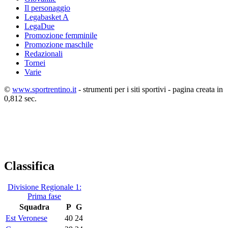
Il personaggio
Legabasket A
LegaDue
Promozione femminile
Promozione maschile
Redazionali
Tornei
Varie
©
www.sportrentino.it
- strumenti per i siti sportivi - pagina creata in
0,812 sec.
Classifica
Divisione Regionale 1:
Prima fase
Squadra
P
G
Est Veronese
40
24