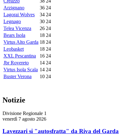
Creazzo
38
24
Arzignano
36
24
Lagorai Wolves
34
24
Legnago
30
24
Telea Vicenza
26
24
Bears Isola
18
24
Virtus Alto Garda
18
24
Leobasket
18
24
XXL Pescantina
16
24
Jbr Rovereto
14
24
Virtus Isola Scala
14
24
Buster Verona
10
24
Notizie
Divisione Regionale 1
venerdì 7 agosto 2026
Lavezzari si "autosfratta" da Riva del Garda