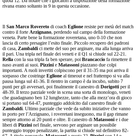
quota 12. Da notare che i giocatori a disposizione della formazione
rivana erano soltanto in 9 in questa occasione.
Il
San Marco Rovereto
di coach
Eglione
resiste per metà del match
contro il forte
Arzignano
, perdendo sul campo della formazione
veneta. Parte bene la formazione roveretana, uno 0-10 che non
lascia di certo presagire l’esito finale. Piccolo recupero dei padroni
di casa,
Zambaldi
ci mette del suo per arginare, ma alla lunga arriva
il pari. Una tripla nel finale dei veneti e il Q1 si chiude sul 22-21.
Rella
con la sua tripla fa ben sperare, poi
Brancaccio
fa rimettere il
naso avanti ai suoi.
Pizzini
e
Matassoni
piazzano due colpi
importanti. A ruoli invertiti colpiscono per il 31-35 ma poi arriva il
sorpasso che costringe
Eglione
al timeout e nel frattempo si va alla
pausa lunga sul 41-36. Il rientro in campo è da incubo, subito 7
punti per gli avversari, poi finalmente il canestro di
Dorigotti
per il
48-39. Il terzo parziale vede in scena una sorta di monologo, veneti
che guadagnano ben 12 lunghezze, tanto che alla mezz’ora di gioco
si portano sul 64-47, punteggio addolcito dal canestro finale di
Zambaldi
. Ultimo parziale che vede da subito iniziative che vanno
in porto per l’Arzignano, i roveretani inseguono, ma il gap rimane
sempre attorno ai 20 punti e oltre. Il canestro di
Matassoni
e i due
liberi di
Pizzini
nel finale, servono per arginare un possibile
punteggio troppo penalizzate, la partita si chiude sul definitivo 82-
67. A titolo personale,
Matassoni
a quota 22,
Pizzini
con 14 e