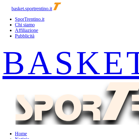
basket.sportrentino.it
SporTrentino.it
Chi siamo
Affiliazione
Pubblicità
Home