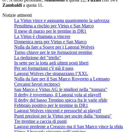
Zambaldi
a quota 11.
Notizie attinenti
La Virtus vince e agguanta quantomeno la salvezza
Penultima a rischio per Virtus e San Marco
Il mese di marzo per le trentine in DR1
La Virtus è chiamata a vincere
Domenica nera per Virtus e San Marco
Nulla da fare a Soave per i Lagorai Wolves
Turno chiave per le tre formazioni trentine
La riedizione del "triello"
In sette per la lotta agli ultimi posti liberi
Per sei formazioni c'è già il pass
Lagorai Wolves che strapazzano l’XXL
Nulla da fare per il San Marco Rovereto a Legnago
Cercansi favori reciproci
San Marco e Virtus AG le migliori nella "tonnara"
Il derby è roveretano, il Lagorai vola ai playoff
Il derby del basso Trentino spicca fra le varie sfide
Febbraio positivo per le trentine in DR1
Lagorai Wolves vincenti e pressoché ai playoff
Punti preziosi per la Virtus per uscire dalla “tonnara"
Tre trentine a caccia di punti
Lagorai perdente a Creazzo ma il San Marco vince la sfida
Virtus Altogarda vincente nell’anticipo