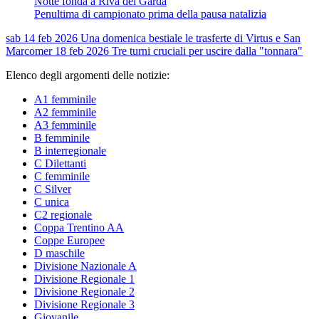
Notte fonda a Riva del Garda
Penultima di campionato prima della pausa natalizia
sab 14 feb 2026
Una domenica bestiale le trasferte di Virtus e San
Marco
mer 18 feb 2026
Tre turni cruciali per uscire dalla "tonnara"
Elenco degli argomenti delle notizie:
A1 femminile
A2 femminile
A3 femminile
B femminile
B interregionale
C Dilettanti
C femminile
C Silver
C unica
C2 regionale
Coppa Trentino AA
Coppe Europee
D maschile
Divisione Nazionale A
Divisione Regionale 1
Divisione Regionale 2
Divisione Regionale 3
Giovanile