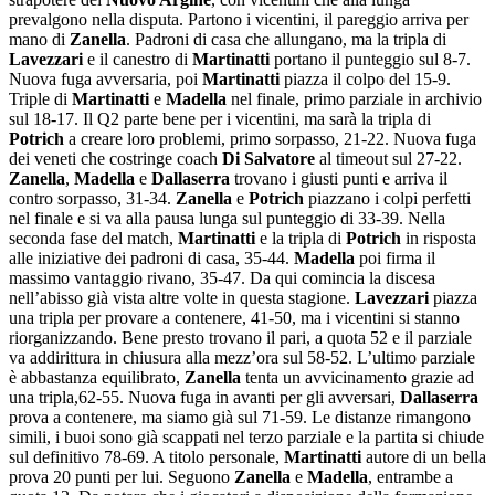
prevalgono nella disputa. Partono i vicentini, il pareggio arriva per
mano di
Zanella
. Padroni di casa che allungano, ma la tripla di
Lavezzari
e il canestro di
Martinatti
portano il punteggio sul 8-7.
Nuova fuga avversaria, poi
Martinatti
piazza il colpo del 15-9.
Triple di
Martinatti
e
Madella
nel finale, primo parziale in archivio
sul 18-17. Il Q2 parte bene per i vicentini, ma sarà la tripla di
Potrich
a creare loro problemi, primo sorpasso, 21-22. Nuova fuga
dei veneti che costringe coach
Di Salvatore
al timeout sul 27-22.
Zanella
,
Madella
e
Dallaserra
trovano i giusti punti e arriva il
contro sorpasso, 31-34.
Zanella
e
Potrich
piazzano i colpi perfetti
nel finale e si va alla pausa lunga sul punteggio di 33-39. Nella
seconda fase del match,
Martinatti
e la tripla di
Potrich
in risposta
alle iniziative dei padroni di casa, 35-44.
Madella
poi firma il
massimo vantaggio rivano, 35-47. Da qui comincia la discesa
nell’abisso già vista altre volte in questa stagione.
Lavezzari
piazza
una tripla per provare a contenere, 41-50, ma i vicentini si stanno
riorganizzando. Bene presto trovano il pari, a quota 52 e il parziale
va addirittura in chiusura alla mezz’ora sul 58-52. L’ultimo parziale
è abbastanza equilibrato,
Zanella
tenta un avvicinamento grazie ad
una tripla,62-55. Nuova fuga in avanti per gli avversari,
Dallaserra
prova a contenere, ma siamo già sul 71-59. Le distanze rimangono
simili, i buoi sono già scappati nel terzo parziale e la partita si chiude
sul definitivo 78-69. A titolo personale,
Martinatti
autore di un bella
prova 20 punti per lui. Seguono
Zanella
e
Madella
, entrambe a