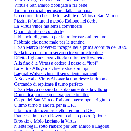
Virtus e San Marco obbligate a far bene
Tre turni cruciali per uscire dalla "tonnara"
Una domenica bestiale le trasferte di Virtus e San Marco
Pizzini fa brillare il metodo Eglione nel derby
La Virtus vince ma senza convincere
Quarta di ritorno con derby
Il bilancio di gennaio per le tre formazioni trentine
Febbraio che parte male per le trentine
Il San Marco Rovereto incappa nella prima sconfitta del 2026
Nella terza di ritorno servono tre vittorie trentine
Effetto Eglione: terza vittoria su tre per Rovereto
Alla fine è la Virtus a cedere il passo ai “lupi"
La Virtus Altogarda chiede strada ai lupi
Lagorai Wolves vincenti senza tentennamenti
A Soave alla Virtus Altogarda non riesce la rimonta
Cercando di replicare il turno perfetto
Il San Marco corsaro fa l'abbonamento alla vittoria
Domenica più che positiva per le trentine
Colpo del San Marco, Eglione interrompe il digiuno
Ultimo turno d’andata per la DR1
Il bilancio di dicembre delle trentine in DR1
Franceschini lascia Rovereto al suo posto Eglione
Broggio e Molo lasciano la Virtus
Niente regali sotto l'albero per San Marco e Lagorai