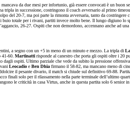
, mancava da due mesi per infortunio, già essere convocati è un buon s
na tripla in successione, costringono il coach avversario al primo timeou
colpo del 20-7, ma poi parte la rimonta avversaria, tanto da costringere
 buio totale per i rivani, partiti invece molto bene. Il lungo digiuno lo
l’aggancio, 26-27. Ospiti che non demordono, accennano anche ad una fug
icentini, a segno con un +5 in meno di un minuto e mezzo. La tripla di
La
o 41-60.
Martinatti
risponde al canestro che porta gli ospiti oltre i 20 pu
 dagli ospiti. Ultimo parziale che vede da subito la pressione offensiva 
ovani
Leocadio
e
Ben Dhia
firmano il 58-82, ma mancano meno di cinq
dolcire il pesante divario, il match si chiude sul definitivo 69-88. Partita 
cco finali solo per il rilassamento nella parte terminale dell’ultimo quart
angono le criticità in casa Virtus, anche in questa partita solo 6 senior i