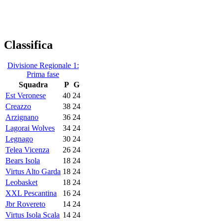
Classifica
Divisione Regionale 1:
Prima fase
Squadra
P
G
Est Veronese
40
24
Creazzo
38
24
Arzignano
36
24
Lagorai Wolves
34
24
Legnago
30
24
Telea Vicenza
26
24
Bears Isola
18
24
Virtus Alto Garda
18
24
Leobasket
18
24
XXL Pescantina
16
24
Jbr Rovereto
14
24
Virtus Isola Scala
14
24