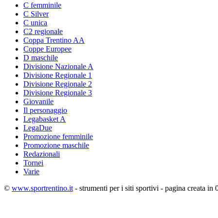
C femminile
C Silver
C unica
C2 regionale
Coppa Trentino AA
Coppe Europee
D maschile
Divisione Nazionale A
Divisione Regionale 1
Divisione Regionale 2
Divisione Regionale 3
Giovanile
Il personaggio
Legabasket A
LegaDue
Promozione femminile
Promozione maschile
Redazionali
Tornei
Varie
©
www.sportrentino.it
- strumenti per i siti sportivi - pagina creata in 