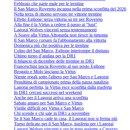
Febbraio che parte male per le trentine
Il San Marco Rovereto incappa nella prima sconfitta del 2026
Nella terza di ritorno servono tre vittorie trentine
Effetto Eglione: terza vittoria su tre per Rovereto
Alla fine è la Virtus a cedere il passo ai “lupi"
Lagorai Wolves vincenti senza tentennamenti
A Soave alla Virtus Altogarda non riesce la rimonta
Il San Marco corsaro fa l'abbonamento alla vittoria
Domenica più che positiva per le trentine
Colpo del San Marco, Eglione interrompe il digiuno
Ultimo turno d’andata per la DR1
Il bilancio di dicembre delle trentine in DR1
Franceschini lascia Rovereto al suo posto Eglione
Broggio e Molo lasciano la Virtus
Niente regali sotto l'albero per San Marco e Lagorai
Penultima di campionato prima della pausa natalizia
Lagorai perfetta, la Virtus esce sconfitta dalla trasferta
In DR1 cercasi successi nel weekend
Anche per il Lagorai arriva una sconfitta
Sabato amaro per San Marco e Virtus
Vigilie difficili per Virtus e San Marco
Chi scende e chi sale in DR1 a novembre
Se il San Marco cade in casa, il Lagorai non si ferma più
Turno delicato per il San Marco, trasferta per i Lagorai
Lagorai Wolves vincenti e ora in testa assieme a Creazzo