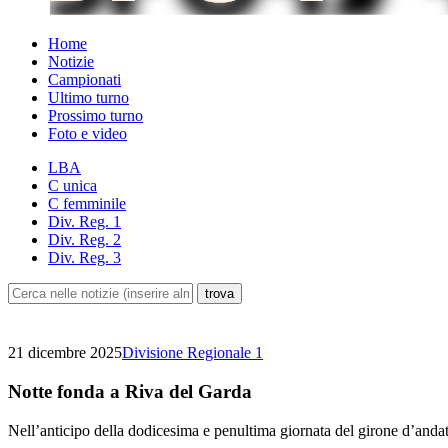
Home
Notizie
Campionati
Ultimo turno
Prossimo turno
Foto e video
LBA
C unica
C femminile
Div. Reg. 1
Div. Reg. 2
Div. Reg. 3
21 dicembre 2025
Divisione Regionale 1
Notte fonda a Riva del Garda
Nell’anticipo della dodicesima e penultima giornata del girone d’andat