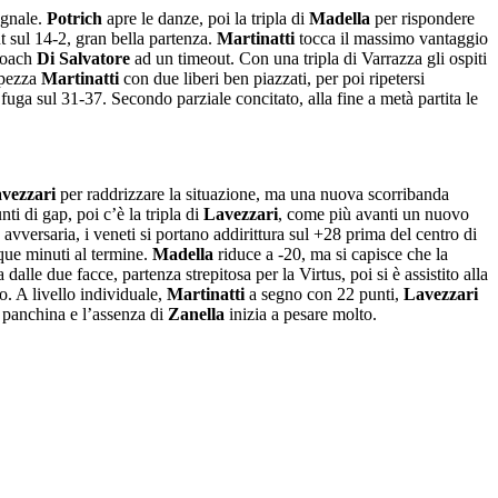
egnale.
Potrich
apre le danze, poi la tripla di
Madella
per rispondere
t sul 14-2, gran bella partenza.
Martinatti
tocca il massimo vantaggio
 coach
Di Salvatore
ad un timeout. Con una tripla di Varrazza gli ospiti
 spezza
Martinatti
con due liberi ben piazzati, per poi ripetersi
a sul 31-37. Secondo parziale concitato, alla fine a metà partita le
vezzari
per raddrizzare la situazione, ma una nuova scorribanda
nti di gap, poi c’è la tripla di
Lavezzari
, come più avanti un nuovo
avversaria, i veneti si portano addirittura sul +28 prima del centro di
ue minuti al termine.
Madella
riduce a -20, ma si capisce che la
dalle due facce, partenza strepitosa per la Virtus, poi si è assistito alla
o. A livello individuale,
Martinatti
a segno con 22 punti,
Lavezzari
n panchina e l’assenza di
Zanella
inizia a pesare molto.