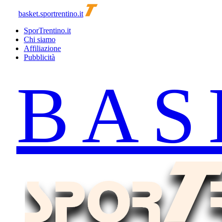
basket.sportrentino.it
SporTrentino.it
Chi siamo
Affiliazione
Pubblicità