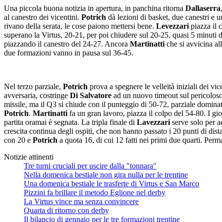
Una piccola buona notizia in apertura, in panchina ritorna
Dallaserra
al canestro dei vicentini.
Potrich
dà lezioni di basket, due canestri e u
rivano della serata, le cose paiono mettersi bene.
Levezzari
piazza il 
superano la Virtus, 20-21, per poi chiudere sul 20-25, quasi 5 minuti di
piazzando il canestro del 24-27. Ancora
Martinatti
che si avvicina al
due formazioni vanno in pausa sul 36-45.
Nel terzo parziale,
Potrich
prova a spegnere le velleità iniziali dei v
avversaria, costringe
Di Salvatore
ad un nuovo timeout sul pericolos
missile, ma il Q3 si chiude con il punteggio di 50-72, parziale dominato
Potrich
.
Martinatti
fa un gran lavoro, piazza il colpo del 54-80. I gi
partita oramai è segnata. La tripla finale di
Lavezzari
serve solo per ad
crescita continua degli ospiti, che non hanno passato i 20 punti di dista
con 20 e
Potrich
a quota 16, di cui 12 fatti nei primi due quarti. Perm
Notizie attinenti
Tre turni cruciali per uscire dalla "tonnara"
Nella domenica bestiale non gira nulla per le trentine
Una domenica bestiale le trasferte di Virtus e San Marco
Pizzini fa brillare il metodo Eglione nel derby
La Virtus vince ma senza convincere
Quarta di ritorno con derby
Il bilancio di gennaio per le tre formazioni trentine