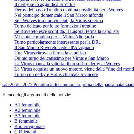
Il derby se lo aggiudica la Virtus
Derby del basso Trentino e ottima possibilità per i Wolves
Nel posticipo domenicale il San Marco affonda
Se i Wolves tornano vincenti, la Virtus si ferma
Turno delicato per le tre formazioni trentine
Se Rovereto esce sconfitta, il Lagorai ferma la capolista
Missione compiuta per la Virtus Altogarda
Turno particolarmente interessante per la DR1
Il San Marco Rovereto cede all'Arzignano
Una Virtus ritrovata ferma la capolista
Quinto turno delicatissimo per Virtus e San Marco
La Virtus manca la vittoria di un soffio, derby ai Wolves
La Virtus acquista un nuovo motore, viene dalla “fine del mon
Turno con derby e Virtus chiamata a vincere
sab 20 dic 2025
Penultima di campionato prima della pausa natalizia
d
Elenco degli argomenti delle notizie:
A1 femminile
A2 femminile
A3 femminile
B femminile
B interregionale
C Dilettanti