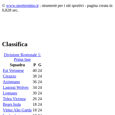
©
www.sportrentino.it
- strumenti per i siti sportivi - pagina creata in
0,828 sec.
Classifica
Divisione Regionale 1:
Prima fase
Squadra
P
G
Est Veronese
40
24
Creazzo
38
24
Arzignano
36
24
Lagorai Wolves
34
24
Legnago
30
24
Telea Vicenza
26
24
Bears Isola
18
24
Virtus Alto Garda
18
24