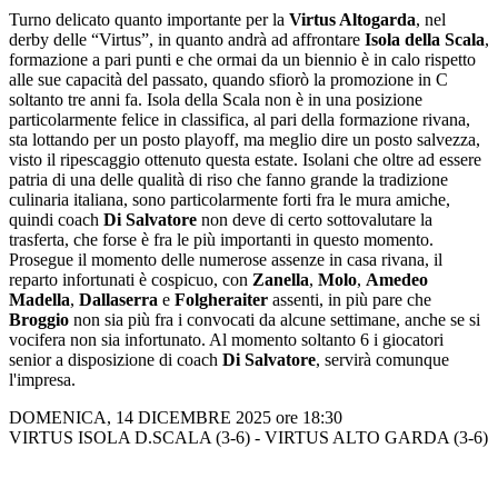
Turno delicato quanto importante per la
Virtus Altogarda
, nel
derby delle “Virtus”, in quanto andrà ad affrontare
Isola della Scala
,
formazione a pari punti e che ormai da un biennio è in calo rispetto
alle sue capacità del passato, quando sfiorò la promozione in C
soltanto tre anni fa. Isola della Scala non è in una posizione
particolarmente felice in classifica, al pari della formazione rivana,
sta lottando per un posto playoff, ma meglio dire un posto salvezza,
visto il ripescaggio ottenuto questa estate. Isolani che oltre ad essere
patria di una delle qualità di riso che fanno grande la tradizione
culinaria italiana, sono particolarmente forti fra le mura amiche,
quindi coach
Di Salvatore
non deve di certo sottovalutare la
trasferta, che forse è fra le più importanti in questo momento.
Prosegue il momento delle numerose assenze in casa rivana, il
reparto infortunati è cospicuo, con
Zanella
,
Molo
,
Amedeo
Madella
,
Dallaserra
e
Folgheraiter
assenti, in più pare che
Broggio
non sia più fra i convocati da alcune settimane, anche se si
vocifera non sia infortunato. Al momento soltanto 6 i giocatori
senior a disposizione di coach
Di Salvatore
, servirà comunque
l'impresa.
DOMENICA, 14 DICEMBRE 2025 ore 18:30
VIRTUS ISOLA D.SCALA (3-6) - VIRTUS ALTO GARDA (3-6)