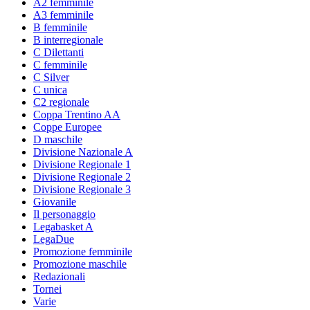
A2 femminile
A3 femminile
B femminile
B interregionale
C Dilettanti
C femminile
C Silver
C unica
C2 regionale
Coppa Trentino AA
Coppe Europee
D maschile
Divisione Nazionale A
Divisione Regionale 1
Divisione Regionale 2
Divisione Regionale 3
Giovanile
Il personaggio
Legabasket A
LegaDue
Promozione femminile
Promozione maschile
Redazionali
Tornei
Varie