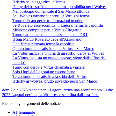
Il derby se lo aggiudica la Virtus
Derby del basso Trentino e ottima possibilità per i Wolves
Nel posticipo domenicale il San Marco affonda
Se i Wolves tornano vincenti, la Virtus si ferma
Turno delicato per le tre formazioni trentine
Se Rovereto esce sconfitta, il Lagorai ferma la capolista
Missione compiuta per la Virtus Altogarda
Turno particolarmente interessante per la DR1
Il San Marco Rovereto cede all'Arzignano
Una Virtus ritrovata ferma la capolista
Quinto turno delicatissimo per Virtus e San Marco
La Virtus manca la vittoria di un soffio, derby ai Wolves
La Virtus acquista un nuovo motore, viene dalla “fine del
mondo"
Turno con derby e Virtus chiamata a vincere
Solo i lupi del Lagorai ne escono bene
Terzo turno, delicatissima la sfida della Virtus
Il derby ai Wolves, brutto risveglio per il San Marco
dom 7 dic 2025
Anche per il Lagorai arriva una sconfitta
dom 14 dic
2025
Lagorai perfetta, la Virtus esce sconfitta dalla trasferta
Elenco degli argomenti delle notizie:
A1 femminile