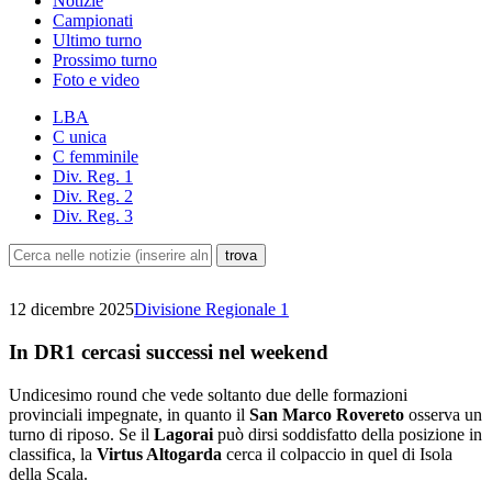
Notizie
Campionati
Ultimo turno
Prossimo turno
Foto e video
LBA
C unica
C femminile
Div. Reg. 1
Div. Reg. 2
Div. Reg. 3
12 dicembre 2025
Divisione Regionale 1
In DR1 cercasi successi nel weekend
Undicesimo round che vede soltanto due delle formazioni
provinciali impegnate, in quanto il
San Marco Rovereto
osserva un
turno di riposo. Se il
Lagorai
può dirsi soddisfatto della posizione in
classifica, la
Virtus Altogarda
cerca il colpaccio in quel di Isola
della Scala.