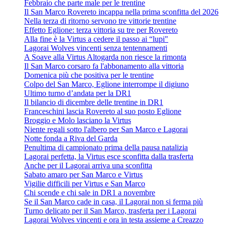
Febbraio che parte male per le trentine
Il San Marco Rovereto incappa nella prima sconfitta del 2026
Nella terza di ritorno servono tre vittorie trentine
Effetto Eglione: terza vittoria su tre per Rovereto
Alla fine è la Virtus a cedere il passo ai “lupi"
Lagorai Wolves vincenti senza tentennamenti
A Soave alla Virtus Altogarda non riesce la rimonta
Il San Marco corsaro fa l'abbonamento alla vittoria
Domenica più che positiva per le trentine
Colpo del San Marco, Eglione interrompe il digiuno
Ultimo turno d’andata per la DR1
Il bilancio di dicembre delle trentine in DR1
Franceschini lascia Rovereto al suo posto Eglione
Broggio e Molo lasciano la Virtus
Niente regali sotto l'albero per San Marco e Lagorai
Notte fonda a Riva del Garda
Penultima di campionato prima della pausa natalizia
Lagorai perfetta, la Virtus esce sconfitta dalla trasferta
Anche per il Lagorai arriva una sconfitta
Sabato amaro per San Marco e Virtus
Vigilie difficili per Virtus e San Marco
Chi scende e chi sale in DR1 a novembre
Se il San Marco cade in casa, il Lagorai non si ferma più
Turno delicato per il San Marco, trasferta per i Lagorai
Lagorai Wolves vincenti e ora in testa assieme a Creazzo