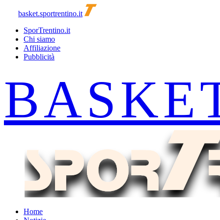
basket.sportrentino.it
SporTrentino.it
Chi siamo
Affiliazione
Pubblicità
Home