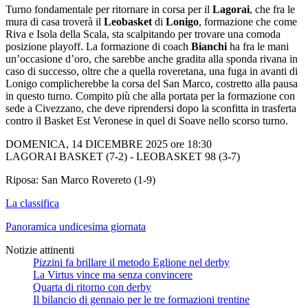
Turno fondamentale per ritornare in corsa per il
Lagorai
, che fra le
mura di casa troverà il
Leobasket
di
Lonigo
, formazione che come
Riva e Isola della Scala, sta scalpitando per trovare una comoda
posizione playoff. La formazione di coach
Bianchi
ha fra le mani
un’occasione d’oro, che sarebbe anche gradita alla sponda rivana in
caso di successo, oltre che a quella roveretana, una fuga in avanti di
Lonigo complicherebbe la corsa del San Marco, costretto alla pausa
in questo turno. Compito più che alla portata per la formazione con
sede a Civezzano, che deve riprendersi dopo la sconfitta in trasferta
contro il Basket Est Veronese in quel di Soave nello scorso turno.
DOMENICA, 14 DICEMBRE 2025 ore 18:30
LAGORAI BASKET (7-2) - LEOBASKET 98 (3-7)
Riposa: San Marco Rovereto (1-9)
La classifica
Panoramica undicesima giornata
Notizie attinenti
Pizzini fa brillare il metodo Eglione nel derby
La Virtus vince ma senza convincere
Quarta di ritorno con derby
Il bilancio di gennaio per le tre formazioni trentine