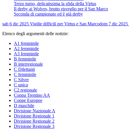
Terzo turno, delicatissima la sfida della Virtus
Il derby ai Wolves, brutto risveglio per il San Marco
Seconda di campionato ed è già derby
sab 6 dic 2025
Vigilie difficili per Virtus e San Marco
dom 7 dic 2025
Elenco degli argomenti delle notizie:
A1 femminile
A2 femminile
A3 femminile
B femminile
B interregionale
C Dilettanti
C femminile
C Silver
C unica
C2 regionale
Coppa Trentino AA
Coppe Europee
D maschile
Divisione Nazionale A
Divisione Regionale 1
Divisione Regionale 2
Divisione Regionale 3