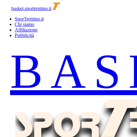
basket.sportrentino.it
SporTrentino.it
Chi siamo
Affiliazione
Pubblicità