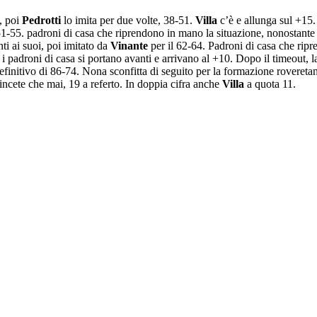
, poi
Pedrotti
lo imita per due volte, 38-51.
Villa
c’è e allunga sul +15.
51-55. padroni di casa che riprendono in mano la situazione, nonostante i
ti ai suoi, poi imitato da
Vinante
per il 62-64. Padroni di casa che ripr
i padroni di casa si portano avanti e arrivano al +10. Dopo il timeout, la
efinitivo di 86-74. Nona sconfitta di seguito per la formazione rovereta
ncete che mai, 19 a referto. In doppia cifra anche
Villa
a quota 11.