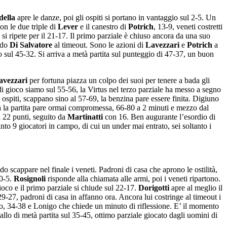
ella
apre le danze, poi gli ospiti si portano in vantaggio sul 2-5. Un
n le due triple di
Lever
e il canestro di
Potrich
, 13-9, veneti costretti
 si ripete per il 21-17. Il primo parziale è chiuso ancora da una suo
endo
Di Salvatore
al timeout. Sono le azioni di
Lavezzari
e
Potrich
a
o sul 45-32. Si arriva a metà partita sul punteggio di 47-37, un buon
avezzari
per fortuna piazza un colpo dei suoi per tenere a bada gli
a di gioco siamo sul 55-56, la Virtus nel terzo parziale ha messo a segno
 ospiti, scappano sino al 57-69, la benzina pare essere finita. Digiuno
a la partita pare ormai compromessa, 66-80 a 2 minuti e mezzo dal
 22 punti, seguito da
Martinatti
con 16. Ben augurante l’esordio di
nto 9 giocatori in campo, di cui un under mai entrato, sei soltanto i
o scappare nel finale i veneti. Padroni di casa che aprono le ostilità,
0-5.
Rosignoli
risponde alla chiamata alle armi, poi i veneti ripartono.
ioco e il primo parziale si chiude sul 22-17.
Dorigotti
apre al meglio il
9-27, padroni di casa in affanno ora. Ancora lui costringe al timeout i
ro, 34-38 e Lonigo che chiede un minuto di riflessione. E’ il momento
allo di metà partita sul 35-45, ottimo parziale giocato dagli uomini di