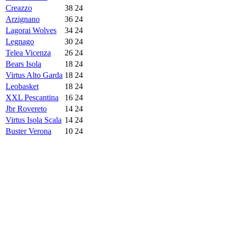
Creazzo
38
24
Arzignano
36
24
Lagorai Wolves
34
24
Legnago
30
24
Telea Vicenza
26
24
Bears Isola
18
24
Virtus Alto Garda
18
24
Leobasket
18
24
XXL Pescantina
16
24
Jbr Rovereto
14
24
Virtus Isola Scala
14
24
Buster Verona
10
24