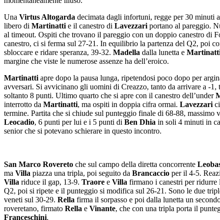
momentaneamente illuso.
Una
Virtus Altogarda
decimata dagli infortuni, regge per 30 minuti a
libero di
Martinatti
e il canestro di
Lavezzari
portano al pareggio. Nu
al timeout. Ospiti che trovano il pareggio con un doppio canestro di F
canestro, ci si ferma sul 27-21. In equilibrio la partenza del Q2, poi c
sbloccare e ridare speranza, 39-32.
Madella
dalla lunetta e
Martinatt
margine che viste le numerose assenze ha dell’eroico.
Martinatti
apre dopo la pausa lunga, ripetendosi poco dopo per arginar
avversari. Si avvicinano gli uomini di Creazzo, tanto da arrivare a -1, 
soltanto 8 punti. Ultimo quarto che si apre con il canestro dell’under
M
interrotto da
Martinatti
, ma ospiti in doppia cifra ormai.
Lavezzari
ci
termine. Partita che si chiude sul punteggio finale di 68-88, massimo 
Leocadio
, 6 punti per lui e i 5 punti di
Ben Dhia
in soli 4 minuti in c
senior che si potevano schierare in questo incontro.
San Marco Rovereto
che sul campo della diretta concorrente
Leobas
ma
Villa
piazza una tripla, poi seguito da
Brancaccio
per il 4-5. Reaz
Villa
riduce il gap, 13-9.
Traore
e
Villa
firmano i canestri per ridurre
Q2, poi si ripete e il punteggio si modifica sul 26-21. Sono le due trip
veneti sul 30-29.
Rella
firma il sorpasso e poi dalla lunetta un second
roveretano, firmato
Rella
e
Vinante
, che con una tripla porta il punt
Franceschini
.