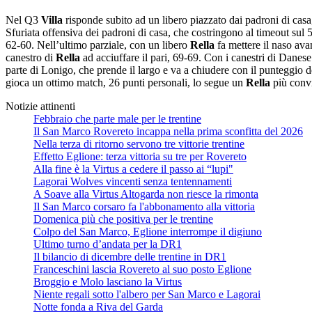
Nel Q3
Villa
risponde subito ad un libero piazzato dai padroni di casa
Sfuriata offensiva dei padroni di casa, che costringono al timeout sul 
62-60. Nell’ultimo parziale, con un libero
Rella
fa mettere il naso avan
canestro di
Rella
ad acciuffare il pari, 69-69. Con i canestri di Danese 
parte di Lonigo, che prende il largo e va a chiudere con il punteggio d
gioca un ottimo match, 26 punti personali, lo segue un
Rella
più convi
Notizie attinenti
Febbraio che parte male per le trentine
Il San Marco Rovereto incappa nella prima sconfitta del 2026
Nella terza di ritorno servono tre vittorie trentine
Effetto Eglione: terza vittoria su tre per Rovereto
Alla fine è la Virtus a cedere il passo ai “lupi"
Lagorai Wolves vincenti senza tentennamenti
A Soave alla Virtus Altogarda non riesce la rimonta
Il San Marco corsaro fa l'abbonamento alla vittoria
Domenica più che positiva per le trentine
Colpo del San Marco, Eglione interrompe il digiuno
Ultimo turno d’andata per la DR1
Il bilancio di dicembre delle trentine in DR1
Franceschini lascia Rovereto al suo posto Eglione
Broggio e Molo lasciano la Virtus
Niente regali sotto l'albero per San Marco e Lagorai
Notte fonda a Riva del Garda