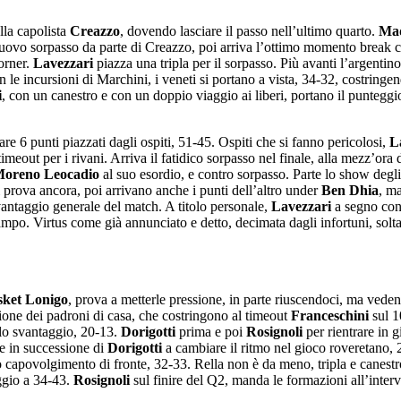
lla capolista
Creazzo
, dovendo lasciare il passo nell’ultimo quarto.
Mad
ovo sorpasso da parte di Creazzo, poi arriva l’ottimo momento break co
orner.
Lavezzari
piazza una tripla per il sorpasso. Più avanti l’argentino
on le incursioni di Marchini, i veneti si portano a vista, 34-32, costring
i
, con un canestro e con un doppio viaggio ai liberi, portano il punteggi
e 6 punti piazzati dagli ospiti, 51-45. Ospiti che si fanno pericolosi,
L
timeout per i rivani. Arriva il fatidico sorpasso nel finale, alla mezz’or
oreno Leocadio
al suo esordio, e contro sorpasso. Parte lo show degli
 prova ancora, poi arrivano anche i punti dell’altro under
Ben Dhia
, m
vantaggio generale del match. A titolo personale,
Lavezzari
a segno con
ampo. Virtus come già annunciato e detto, decimata dagli infortuni, solta
ket Lonigo
, prova a metterle pressione, in parte riuscendoci, ma vedend
ione dei padroni di casa, che costringono al timeout
Franceschini
sul 1
 lo svantaggio, 20-13.
Dorigotti
prima e poi
Rosignoli
per rientrare in g
le in successione di
Dorigotti
a cambiare il ritmo nel gioco roveretano, 2
o capovolgimento di fronte, 32-33. Rella non è da meno, tripla e canest
eggio a 34-43.
Rosignoli
sul finire del Q2, manda le formazioni all’interv