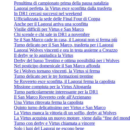
Penultima di campionato prima della pausa natalizia
Lagorai perfetta, la Virtus esce sconfitta dalla trasferta
In DR1 cercasi successi nel weekend
Ufficializzata la sede delle Final Four di Coppa
Anche per il Lagorai arriva una sconfitta
Vigilie difficili per Virtus e San Marco
Chi scende e chi sale in DR1 a novembre
Se il San Marco cade in casa, il Lagorai non si ferma più
Turno delicato per il San Marco, trasferta per i Lagorai
Lagorai Wolves vincenti e ora in testa assieme a Creazzo
Il derby se lo aggiudica la Virtus
Derby del basso Trentino e ottima possibilità per i Wolves
Nel posticipo domenicale il San Marco affonda
Se i Wolves tornano vincenti, la Virtus si ferma
Turno delicato per le tre formazioni trentine
Se Rovereto esce sconfitta, il Lagorai ferma la capolista
Missione compiuta per la Virtus Altogarda
Turno particolarmente interessante per la DR1
Il San Marco Rovereto cede all'Arzignano
Una Virtus ritrovata ferma la capolista
Quinto turno delicatissimo per Virtus e San Marco
La Virtus manca la vittoria di un soffio, derby ai Wolves
La Virtus acquista un nuovo motore, viene dalla “fine del mon
Turno con derby e Virtus chiamata a vincere
Solo i lupi del Lagorai ne escono bene