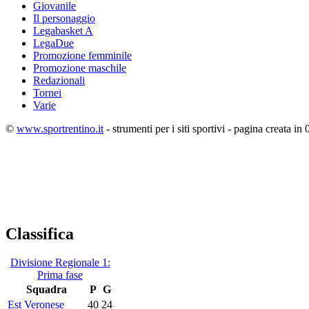
Giovanile
Il personaggio
Legabasket A
LegaDue
Promozione femminile
Promozione maschile
Redazionali
Tornei
Varie
©
www.sportrentino.it
- strumenti per i siti sportivi - pagina creata in 
Classifica
Divisione Regionale 1:
Prima fase
Squadra
P
G
Est Veronese
40
24