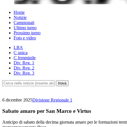
Home
Notizie
Campionati
Ultimo turno
Prossimo turno
Foto e video
LBA
C unica
C femminile
Div. Reg. 1
Div. Reg. 2
Div. Reg. 3
6 dicembre 2025
Divisione Regionale 1
Sabato amaro per San Marco e Virtus
Anticipo di sabato della decima giornata amaro per le formazioni trent