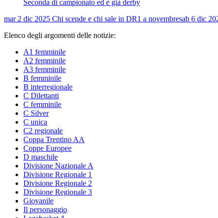
Seconda di campionato ed è già derby
mar 2 dic 2025
Chi scende e chi sale in DR1 a novembre
sab 6 dic 20
Elenco degli argomenti delle notizie:
A1 femminile
A2 femminile
A3 femminile
B femminile
B interregionale
C Dilettanti
C femminile
C Silver
C unica
C2 regionale
Coppa Trentino AA
Coppe Europee
D maschile
Divisione Nazionale A
Divisione Regionale 1
Divisione Regionale 2
Divisione Regionale 3
Giovanile
Il personaggio