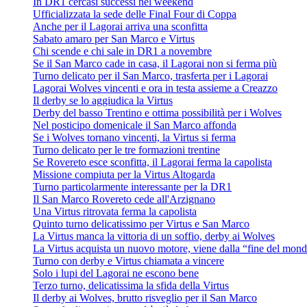
In DR1 cercasi successi nel weekend
Ufficializzata la sede delle Final Four di Coppa
Anche per il Lagorai arriva una sconfitta
Sabato amaro per San Marco e Virtus
Chi scende e chi sale in DR1 a novembre
Se il San Marco cade in casa, il Lagorai non si ferma più
Turno delicato per il San Marco, trasferta per i Lagorai
Lagorai Wolves vincenti e ora in testa assieme a Creazzo
Il derby se lo aggiudica la Virtus
Derby del basso Trentino e ottima possibilità per i Wolves
Nel posticipo domenicale il San Marco affonda
Se i Wolves tornano vincenti, la Virtus si ferma
Turno delicato per le tre formazioni trentine
Se Rovereto esce sconfitta, il Lagorai ferma la capolista
Missione compiuta per la Virtus Altogarda
Turno particolarmente interessante per la DR1
Il San Marco Rovereto cede all'Arzignano
Una Virtus ritrovata ferma la capolista
Quinto turno delicatissimo per Virtus e San Marco
La Virtus manca la vittoria di un soffio, derby ai Wolves
La Virtus acquista un nuovo motore, viene dalla “fine del mon
Turno con derby e Virtus chiamata a vincere
Solo i lupi del Lagorai ne escono bene
Terzo turno, delicatissima la sfida della Virtus
Il derby ai Wolves, brutto risveglio per il San Marco