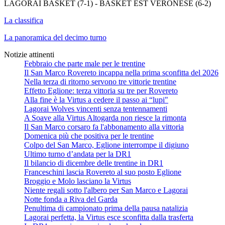
LAGORAI BASKET (7-1) - BASKET EST VERONESE (6-2)
La classifica
La panoramica del decimo turno
Notizie attinenti
Febbraio che parte male per le trentine
Il San Marco Rovereto incappa nella prima sconfitta del 2026
Nella terza di ritorno servono tre vittorie trentine
Effetto Eglione: terza vittoria su tre per Rovereto
Alla fine è la Virtus a cedere il passo ai “lupi"
Lagorai Wolves vincenti senza tentennamenti
A Soave alla Virtus Altogarda non riesce la rimonta
Il San Marco corsaro fa l'abbonamento alla vittoria
Domenica più che positiva per le trentine
Colpo del San Marco, Eglione interrompe il digiuno
Ultimo turno d’andata per la DR1
Il bilancio di dicembre delle trentine in DR1
Franceschini lascia Rovereto al suo posto Eglione
Broggio e Molo lasciano la Virtus
Niente regali sotto l'albero per San Marco e Lagorai
Notte fonda a Riva del Garda
Penultima di campionato prima della pausa natalizia
Lagorai perfetta, la Virtus esce sconfitta dalla trasferta