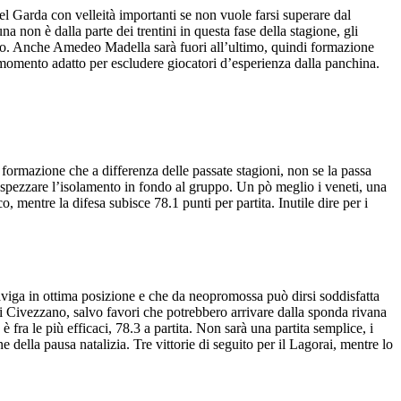
del Garda con velleità importanti se non vuole farsi superare dal
tuna non è dalla parte dei trentini in questa fase della stagione, gli
lto. Anche Amedeo Madella sarà fuori all’ultimo, quindi formazione
 momento adatto per escludere giocatori d’esperienza dalla panchina.
, formazione che a differenza delle passate stagioni, non se la passa
r spezzare l’isolamento in fondo al gruppo. Un pò meglio i veneti, una
o, mentre la difesa subisce 78.1 punti per partita. Inutile dire per i
iga in ottima posizione e che da neopromossa può dirsi soddisfatta
 Civezzano, salvo favori che potrebbero arrivare dalla sponda rivana
 fra le più efficaci, 78.3 a partita. Non sarà una partita semplice, i
della pausa natalizia. Tre vittorie di seguito per il Lagorai, mentre lo