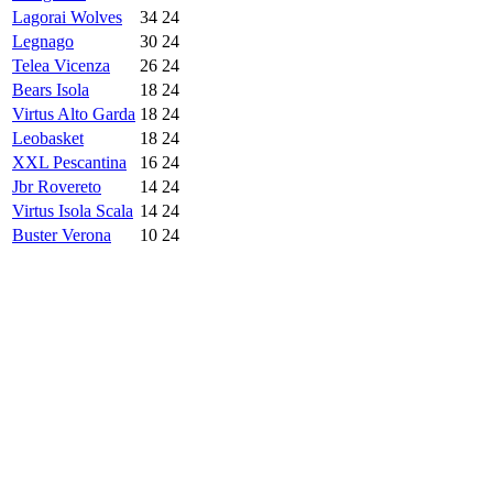
Lagorai Wolves
34
24
Legnago
30
24
Telea Vicenza
26
24
Bears Isola
18
24
Virtus Alto Garda
18
24
Leobasket
18
24
XXL Pescantina
16
24
Jbr Rovereto
14
24
Virtus Isola Scala
14
24
Buster Verona
10
24