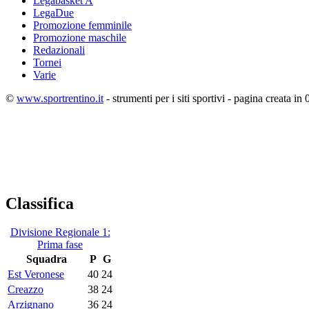
Legabasket A
LegaDue
Promozione femminile
Promozione maschile
Redazionali
Tornei
Varie
©
www.sportrentino.it
- strumenti per i siti sportivi - pagina creata in 
Classifica
Divisione Regionale 1:
Prima fase
Squadra
P
G
Est Veronese
40
24
Creazzo
38
24
Arzignano
36
24