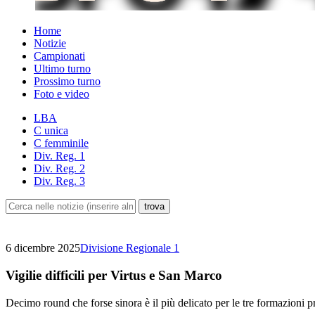
Home
Notizie
Campionati
Ultimo turno
Prossimo turno
Foto e video
LBA
C unica
C femminile
Div. Reg. 1
Div. Reg. 2
Div. Reg. 3
6 dicembre 2025
Divisione Regionale 1
Vigilie difficili per Virtus e San Marco
Decimo round che forse sinora è il più delicato per le tre formazioni 