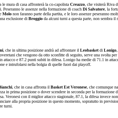
ra le mura di casa affronterà la co-capolista
Creazzo
, che visiterà Riva 
ani. Peseranno le assenze nella formazione di coach
Di Salvatore
, la for
he
Molo
non faranno parte della partita, e le loro assenze peseranno mo
rana esclusione di
Broggio
da alcuni turni a questa parte, non sembra il
ni
, che in ultima posizione andrà ad affrontare il
Leobasket
di
Lonigo
overetani che vengono da otto sconfitte di seguito, serve una svolta pe
a in attacco e 87.2 punti subiti in difesa. Lonigo ha medie di 71.1 in attacc
ne e intrufolarsi nella bolgia di quelle fuori dai playoff.
Bianchi
, che in casa affronta il
Basket Est Veronese
, che comunque nav
za in prima posizione o dover scendere in seconda per la formazione di
sa. Veronesi con il miglior attacco stagionale, 87.1, la difesa invece non è
iare alla propria posizione in questo momento, sopratutto in previsione 
re turni.