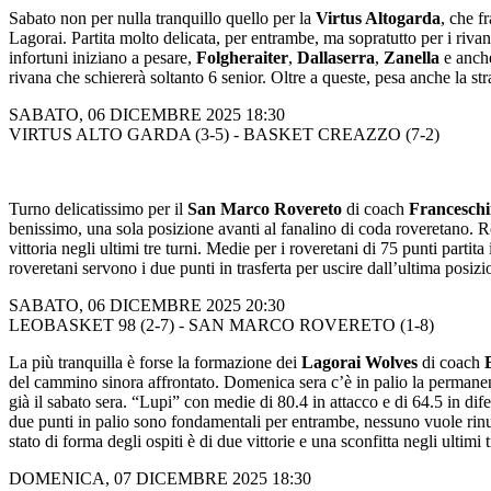
Sabato non per nulla tranquillo quello per la
Virtus Altogarda
, che f
Lagorai. Partita molto delicata, per entrambe, ma sopratutto per i riv
infortuni iniziano a pesare,
Folgheraiter
,
Dallaserra
,
Zanella
e anc
rivana che schiererà soltanto 6 senior. Oltre a queste, pesa anche la st
SABATO, 06 DICEMBRE 2025 18:30
VIRTUS ALTO GARDA (3-5) - BASKET CREAZZO (7-2)
Turno delicatissimo per il
San Marco Rovereto
di coach
Franceschi
benissimo, una sola posizione avanti al fanalino di coda roveretano. R
vittoria negli ultimi tre turni. Medie per i roveretani di 75 punti partit
roveretani servono i due punti in trasferta per uscire dall’ultima posizio
SABATO, 06 DICEMBRE 2025 20:30
LEOBASKET 98 (2-7) - SAN MARCO ROVERETO (1-8)
La più tranquilla è forse la formazione dei
Lagorai Wolves
di coach
del cammino sinora affrontato. Domenica sera c’è in palio la permanen
già il sabato sera. “Lupi” con medie di 80.4 in attacco e di 64.5 in dife
due punti in palio sono fondamentali per entrambe, nessuno vuole rinunc
stato di forma degli ospiti è di due vittorie e una sconfitta negli ultimi t
DOMENICA, 07 DICEMBRE 2025 18:30