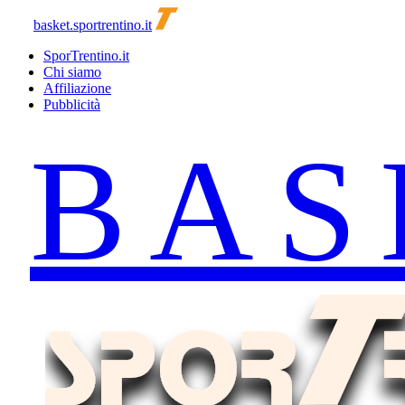
basket.sportrentino.it
SporTrentino.it
Chi siamo
Affiliazione
Pubblicità