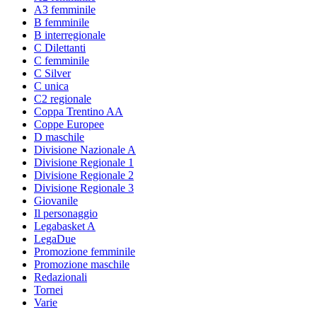
A3 femminile
B femminile
B interregionale
C Dilettanti
C femminile
C Silver
C unica
C2 regionale
Coppa Trentino AA
Coppe Europee
D maschile
Divisione Nazionale A
Divisione Regionale 1
Divisione Regionale 2
Divisione Regionale 3
Giovanile
Il personaggio
Legabasket A
LegaDue
Promozione femminile
Promozione maschile
Redazionali
Tornei
Varie