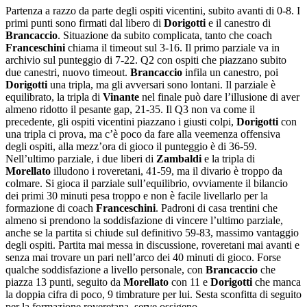
Partenza a razzo da parte degli ospiti vicentini, subito avanti di 0-8. I
primi punti sono firmati dal libero di
Dorigotti
e il canestro di
Brancaccio
. Situazione da subito complicata, tanto che coach
Franceschini
chiama il timeout sul 3-16. Il primo parziale va in
archivio sul punteggio di 7-22. Q2 con ospiti che piazzano subito
due canestri, nuovo timeout.
Brancaccio
infila un canestro, poi
Dorigotti
una tripla, ma gli avversari sono lontani. Il parziale è
equilibrato, la tripla di
Vinante
nel finale può dare l’illusione di aver
almeno ridotto il pesante gap, 21-35. Il Q3 non va come il
precedente, gli ospiti vicentini piazzano i giusti colpi,
Dorigotti
con
una tripla ci prova, ma c’è poco da fare alla veemenza offensiva
degli ospiti, alla mezz’ora di gioco il punteggio è di 36-59.
Nell’ultimo parziale, i due liberi di
Zambaldi
e la tripla di
Morellato
illudono i roveretani, 41-59, ma il divario è troppo da
colmare. Si gioca il parziale sull’equilibrio, ovviamente il bilancio
dei primi 30 minuti pesa troppo e non è facile livellarlo per la
formazione di coach
Franceschini
. Padroni di casa trentini che
almeno si prendono la soddisfazione di vincere l’ultimo parziale,
anche se la partita si chiude sul definitivo 59-83, massimo vantaggio
degli ospiti. Partita mai messa in discussione, roveretani mai avanti e
senza mai trovare un pari nell’arco dei 40 minuti di gioco. Forse
qualche soddisfazione a livello personale, con
Brancaccio
che
piazza 13 punti, seguito da
Morellato
con 11 e
Dorigotti
che manca
la doppia cifra di poco, 9 timbrature per lui. Sesta sconfitta di seguito
per la formazione roveretana, serve ossigeno.