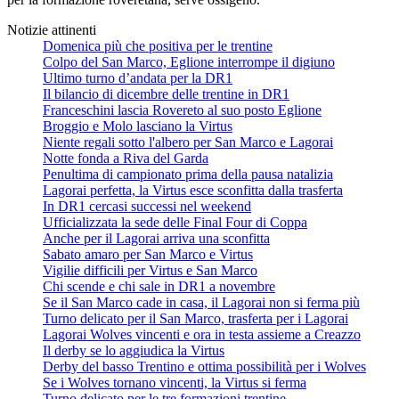
Notizie attinenti
Domenica più che positiva per le trentine
Colpo del San Marco, Eglione interrompe il digiuno
Ultimo turno d’andata per la DR1
Il bilancio di dicembre delle trentine in DR1
Franceschini lascia Rovereto al suo posto Eglione
Broggio e Molo lasciano la Virtus
Niente regali sotto l'albero per San Marco e Lagorai
Notte fonda a Riva del Garda
Penultima di campionato prima della pausa natalizia
Lagorai perfetta, la Virtus esce sconfitta dalla trasferta
In DR1 cercasi successi nel weekend
Ufficializzata la sede delle Final Four di Coppa
Anche per il Lagorai arriva una sconfitta
Sabato amaro per San Marco e Virtus
Vigilie difficili per Virtus e San Marco
Chi scende e chi sale in DR1 a novembre
Se il San Marco cade in casa, il Lagorai non si ferma più
Turno delicato per il San Marco, trasferta per i Lagorai
Lagorai Wolves vincenti e ora in testa assieme a Creazzo
Il derby se lo aggiudica la Virtus
Derby del basso Trentino e ottima possibilità per i Wolves
Se i Wolves tornano vincenti, la Virtus si ferma
Turno delicato per le tre formazioni trentine