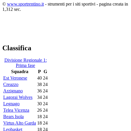
©
www.sportrentino.it
- strumenti per i siti sportivi - pagina creata in
1,312 sec.
Classifica
Divisione Regionale 1:
Prima fase
Squadra
P
G
Est Veronese
40
24
Creazzo
38
24
Arzignano
36
24
Lagorai Wolves
34
24
Legnago
30
24
Telea Vicenza
26
24
Bears Isola
18
24
Virtus Alto Garda
18
24
Leobasket
18
24