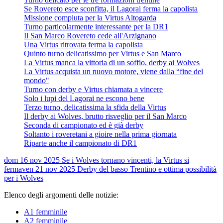
Se Rovereto esce sconfitta, il Lagorai ferma la capolista
Missione compiuta per la Virtus Altogarda
Turno particolarmente interessante per la DR1
Il San Marco Rovereto cede all'Arzignano
Una Virtus ritrovata ferma la capolista
Quinto turno delicatissimo per Virtus e San Marco
La Virtus manca la vittoria di un soffio, derby ai Wolves
La Virtus acquista un nuovo motore, viene dalla “fine del
mondo"
Turno con derby e Virtus chiamata a vincere
Solo i lupi del Lagorai ne escono bene
Terzo turno, delicatissima la sfida della Virtus
Il derby ai Wolves, brutto risveglio per il San Marco
Seconda di campionato ed è già derby
Soltanto i roveretani a gioire nella prima giornata
Riparte anche il campionato di DR1
dom 16 nov 2025
Se i Wolves tornano vincenti, la Virtus si
ferma
ven 21 nov 2025
Derby del basso Trentino e ottima possibilità
per i Wolves
Elenco degli argomenti delle notizie:
A1 femminile
A2 femminile