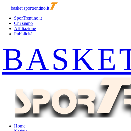
basket.sportrentino.it
SporTrentino.it
Chi siamo
Affiliazione
Pubblicità
Home