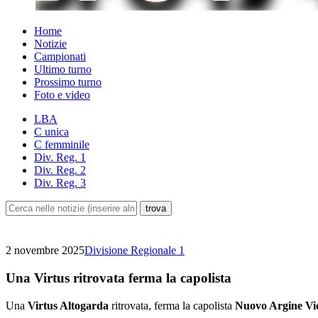
Home
Notizie
Campionati
Ultimo turno
Prossimo turno
Foto e video
LBA
C unica
C femminile
Div. Reg. 1
Div. Reg. 2
Div. Reg. 3
2 novembre 2025
Divisione Regionale 1
Una Virtus ritrovata ferma la capolista
Una
Virtus Altogarda
ritrovata, ferma la capolista
Nuovo Argine Vi