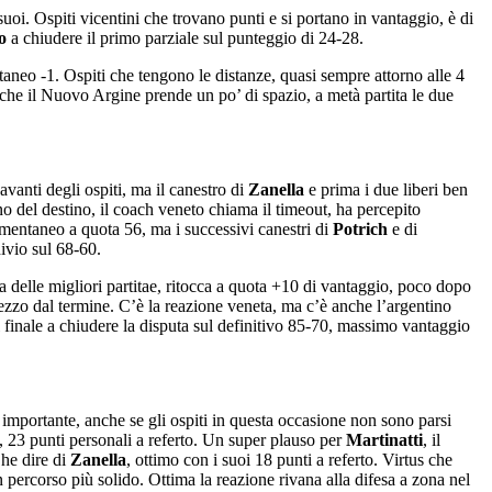
suoi. Ospiti vicentini che trovano punti e si portano in vantaggio, è di
o
a chiudere il primo parziale sul punteggio di 24-28.
taneo -1. Ospiti che tengono le distanze, quasi sempre attorno alle 4
o che il Nuovo Argine prende un po’ di spazio, a metà partita le due
avanti degli ospiti, ma il canestro di
Zanella
e prima i due liberi ben
no del destino, il coach veneto chiama il timeout, ha percepito
omentaneo a quota 56, ma i successivi canestri di
Potrich
e di
hivio sul 68-60.
 delle migliori partitae, ritocca a quota +10 di vantaggio, poco dopo
mezzo dal termine. C’è la reazione veneta, ma c’è anche l’argentino
 finale a chiudere la disputa sul definitivo 85-70, massimo vantaggio
 importante, anche se gli ospiti in questa occasione non sono parsi
, 23 punti personali a referto. Un super plauso per
Martinatti
, il
Che dire di
Zanella
, ottimo con i suoi 18 punti a referto. Virtus che
n percorso più solido. Ottima la reazione rivana alla difesa a zona nel