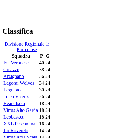
Classifica
Divisione Regionale 1:
Prima fase
Squadra
P
G
Est Veronese
40
24
Creazzo
38
24
Arzignano
36
24
Lagorai Wolves
34
24
Legnago
30
24
Telea Vicenza
26
24
Bears Isola
18
24
Virtus Alto Garda
18
24
Leobasket
18
24
XXL Pescantina
16
24
Jbr Rovereto
14
24
Virtus Isola Scala
14
24