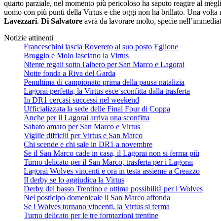
quarto parziale, nel momento più pericoloso ha saputo reagire al megl
uomo con più punti della Virtus e che oggi non ha brillato. Una volta ri
Lavezzari
.
Di Salvatore
avrà da lavorare molto, specie nell’immediato 
Notizie attinenti
Franceschini lascia Rovereto al suo posto Eglione
Broggio e Molo lasciano la Virtus
Niente regali sotto l'albero per San Marco e Lagorai
Notte fonda a Riva del Garda
Penultima di campionato prima della pausa natalizia
Lagorai perfetta, la Virtus esce sconfitta dalla trasferta
In DR1 cercasi successi nel weekend
Ufficializzata la sede delle Final Four di Coppa
Anche per il Lagorai arriva una sconfitta
Sabato amaro per San Marco e Virtus
Vigilie difficili per Virtus e San Marco
Chi scende e chi sale in DR1 a novembre
Se il San Marco cade in casa, il Lagorai non si ferma più
Turno delicato per il San Marco, trasferta per i Lagorai
Lagorai Wolves vincenti e ora in testa assieme a Creazzo
Il derby se lo aggiudica la Virtus
Derby del basso Trentino e ottima possibilità per i Wolves
Nel posticipo domenicale il San Marco affonda
Se i Wolves tornano vincenti, la Virtus si ferma
Turno delicato per le tre formazioni trentine