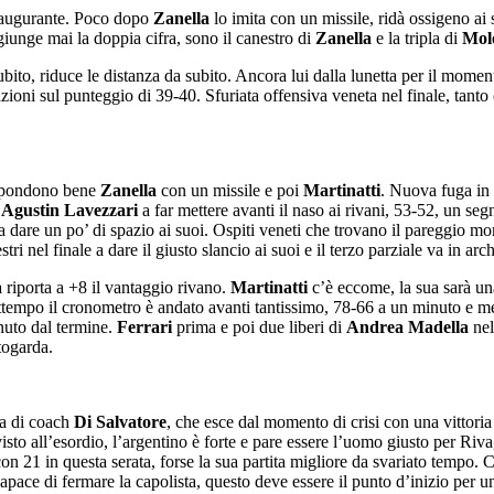
n augurante. Poco dopo
Zanella
lo imita con un missile, ridà ossigeno ai 
unge mai la doppia cifra, sono il canestro di
Zanella
e la tripla di
Mol
bito, riduce le distanza da subito. Ancora lui dalla lunetta per il momen
azioni sul punteggio di 39-40. Sfuriata offensiva veneta nel finale, tant
rispondono bene
Zanella
con un missile e poi
Martinatti
. Nuova fuga in 
i
Agustin Lavezzari
a far mettere avanti il naso ai rivani, 53-52, un seg
a dare un po’ di spazio ai suoi. Ospiti veneti che trovano il pareggio m
ri nel finale a dare il giusto slancio ai suoi e il terzo parziale va in arc
a
riporta a +8 il vantaggio rivano.
Martinatti
c’è eccome, la sua sarà una
frattempo il cronometro è andato avanti tantissimo, 78-66 a un minuto e 
inuto dal termine.
Ferrari
prima e poi due liberi di
Andrea Madella
nel
togarda.
da di coach
Di Salvatore
, che esce dal momento di crisi con una vittoria
to all’esordio, l’argentino è forte e pare essere l’uomo giusto per Riva
con 21 in questa serata, forse la sua partita migliore da svariato tempo. 
capace di fermare la capolista, questo deve essere il punto d’inizio per u