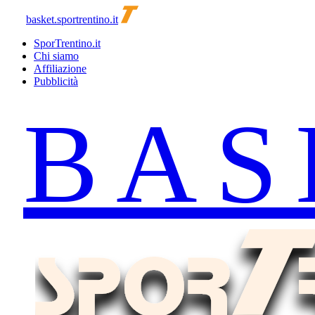
basket.sportrentino.it
SporTrentino.it
Chi siamo
Affiliazione
Pubblicità