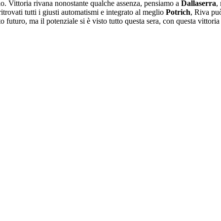
io. Vittoria rivana nonostante qualche assenza, pensiamo a
Dallaserra
,
trovati tutti i giusti automatismi e integrato al meglio
Potrich
, Riva pu
futuro, ma il potenziale si è visto tutto questa sera, con questa vittori