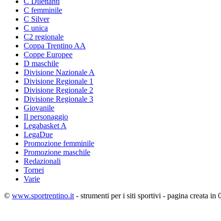
C Dilettanti
C femminile
C Silver
C unica
C2 regionale
Coppa Trentino AA
Coppe Europee
D maschile
Divisione Nazionale A
Divisione Regionale 1
Divisione Regionale 2
Divisione Regionale 3
Giovanile
Il personaggio
Legabasket A
LegaDue
Promozione femminile
Promozione maschile
Redazionali
Tornei
Varie
©
www.sportrentino.it
- strumenti per i siti sportivi - pagina creata in 