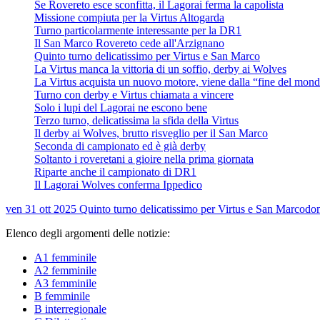
Se Rovereto esce sconfitta, il Lagorai ferma la capolista
Missione compiuta per la Virtus Altogarda
Turno particolarmente interessante per la DR1
Il San Marco Rovereto cede all'Arzignano
Quinto turno delicatissimo per Virtus e San Marco
La Virtus manca la vittoria di un soffio, derby ai Wolves
La Virtus acquista un nuovo motore, viene dalla “fine del mon
Turno con derby e Virtus chiamata a vincere
Solo i lupi del Lagorai ne escono bene
Terzo turno, delicatissima la sfida della Virtus
Il derby ai Wolves, brutto risveglio per il San Marco
Seconda di campionato ed è già derby
Soltanto i roveretani a gioire nella prima giornata
Riparte anche il campionato di DR1
Il Lagorai Wolves conferma Ippedico
ven 31 ott 2025
Quinto turno delicatissimo per Virtus e San Marco
do
Elenco degli argomenti delle notizie:
A1 femminile
A2 femminile
A3 femminile
B femminile
B interregionale