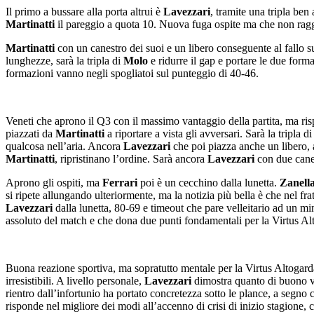
Il primo a bussare alla porta altrui è
Lavezzari
, tramite una tripla be
Martinatti
il pareggio a quota 10. Nuova fuga ospite ma che non raggi
Martinatti
con un canestro dei suoi e un libero conseguente al fallo su
lunghezze, sarà la tripla di
Molo
e ridurre il gap e portare le due form
formazioni vanno negli spogliatoi sul punteggio di 40-46.
Veneti che aprono il Q3 con il massimo vantaggio della partita, ma 
piazzati da
Martinatti
a riportare a vista gli avversari. Sarà la tripla d
qualcosa nell’aria. Ancora
Lavezzari
che poi piazza anche un libero, 
Martinatti
, ripristinano l’ordine. Sarà ancora
Lavezzari
con due canest
Aprono gli ospiti, ma
Ferrari
poi è un cecchino dalla lunetta.
Zanell
si ripete allungando ulteriormente, ma la notizia più bella è che nel 
Lavezzari
dalla lunetta, 80-69 e timeout che pare velleitario ad un m
assoluto del match e che dona due punti fondamentali per la Virtus Al
Buona reazione sportiva, ma sopratutto mentale per la Virtus Altogar
irresistibili. A livello personale,
Lavezzari
dimostra quanto di buono vis
rientro dall’infortunio ha portato concretezza sotto le plance, a segno 
risponde nel migliore dei modi all’accenno di crisi di inizio stagione, 