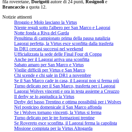
fila roveretane,
Dorigotti
autore di 24 punti,
Rosignoli
e
Brancaccio
a quota 12.
Notizie attinenti
Broggio e Molo lasciano la Virtus
Niente regali sotto l'albero per San Marco e Lagorai
Notte fonda a Riva del Garda
Penultima di campionato prima della pausa natalizia
Lagorai perfetta, la Virtus esce sconfitta dalla trasferta
In DR1 cercasi successi nel weekend
Ufficializzata la sede delle Final Four di Coppa
Anche per il Lagorai arriva una sconfitta
Sabato amaro per San Marco e Virtus
Vigilie difficili per Virtus e San Marco
Chi scende e chi sale in DR1 a novembre
Se il San Marco cade in casa, il Lagorai non si ferma più
Turno delicato per il San Marco, trasferta per i Lagorai
Lagorai Wolves vincenti e ora in testa assieme a Creazzo
Il derby se lo aggiudica la Virtus
Derby del basso Trentino e ottima possibilità per i Wolves
Nel posticipo domenicale il San Marco affonda
Se i Wolves tornano vincenti, la Virtus si ferma
Turno delicato per le tre formazioni trentine
Se Rovereto esce sconfitta, il Lagorai ferma la capolista
Missione compiuta per la Virtus Altogarda