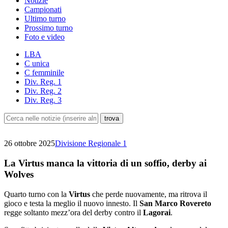
Notizie
Campionati
Ultimo turno
Prossimo turno
Foto e video
LBA
C unica
C femminile
Div. Reg. 1
Div. Reg. 2
Div. Reg. 3
26 ottobre 2025
Divisione Regionale 1
La Virtus manca la vittoria di un soffio, derby ai
Wolves
Quarto turno con la
Virtus
che perde nuovamente, ma ritrova il
gioco e testa la meglio il nuovo innesto. Il
San Marco Rovereto
regge soltanto mezz’ora del derby contro il
Lagorai
.