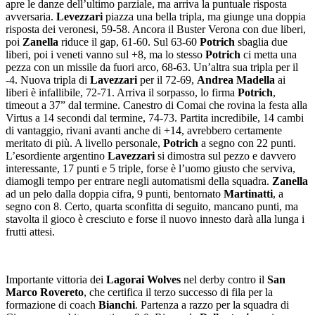
apre le danze dell’ultimo parziale, ma arriva la puntuale risposta
avversaria.
Levezzari
piazza una bella tripla, ma giunge una doppia
risposta dei veronesi, 59-58. Ancora il Buster Verona con due liberi,
poi
Zanella
riduce il gap, 61-60. Sul 63-60
Potrich
sbaglia due
liberi, poi i veneti vanno sul +8, ma lo stesso
Potrich
ci metta una
pezza con un missile da fuori arco, 68-63. Un’altra sua tripla per il
-4. Nuova tripla di
Lavezzari
per il 72-69,
Andrea Madella
ai
liberi è infallibile, 72-71. Arriva il sorpasso, lo firma
Potrich
,
timeout a 37” dal termine. Canestro di Comai che rovina la festa alla
Virtus a 14 secondi dal termine, 74-73. Partita incredibile, 14 cambi
di vantaggio, rivani avanti anche di +14, avrebbero certamente
meritato di più. A livello personale,
Potrich
a segno con 22 punti.
L’esordiente argentino
Lavezzari
si dimostra sul pezzo e davvero
interessante, 17 punti e 5 triple, forse è l’uomo giusto che serviva,
diamogli tempo per entrare negli automatismi della squadra.
Zanella
ad un pelo dalla doppia cifra, 9 punti, bentornato
Martinatti
, a
segno con 8. Certo, quarta sconfitta di seguito, mancano punti, ma
stavolta il gioco è cresciuto e forse il nuovo innesto darà alla lunga i
frutti attesi.
Importante vittoria dei
Lagorai Wolves
nel derby contro il
San
Marco Rovereto
, che certifica il terzo successo di fila per la
formazione di coach
Bianchi
. Partenza a razzo per la squadra di