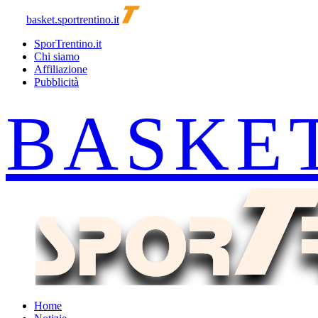
basket.sportrentino.it
SporTrentino.it
Chi siamo
Affiliazione
Pubblicità
Home