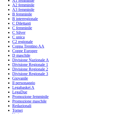
A1 femminile
A2 femminile
A3 femminile
B femminile
B interregionale
C Dilettanti
C femminile
C Silver
C unica
C2 regionale
Coppa Trentino AA
Coppe Europee
D maschile
Divisione Nazionale A
Divisione Regionale 1
Divisione Regionale 2
Divisione Regionale 3
Giovanile
Il personaggio
Legabasket A
LegaDue
Promozione femminile
Promozione maschile
Redazionali
Tornei