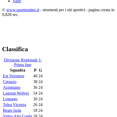
Varie
©
www.sportrentino.it
- strumenti per i siti sportivi - pagina creata in
0,828 sec.
Classifica
Divisione Regionale 1:
Prima fase
Squadra
P
G
Est Veronese
40
24
Creazzo
38
24
Arzignano
36
24
Lagorai Wolves
34
24
Legnago
30
24
Telea Vicenza
26
24
Bears Isola
18
24
Virtus Alto Garda
18
24