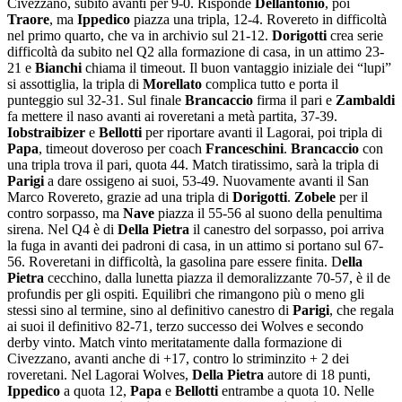
Civezzano, subito avanti per 9-0. Risponde
Dellantonio
, poi
Traore
, ma
Ippedico
piazza una tripla, 12-4. Rovereto in difficoltà
nel primo quarto, che va in archivio sul 21-12.
Dorigotti
crea serie
difficoltà da subito nel Q2 alla formazione di casa, in un attimo 23-
21 e
Bianchi
chiama il timeout. Il buon vantaggio iniziale dei “lupi”
si assottiglia, la tripla di
Morellato
complica tutto e porta il
punteggio sul 32-31. Sul finale
Brancaccio
firma il pari e
Zambaldi
fa mettere il naso avanti ai roveretani a metà partita, 37-39.
Iobstraibizer
e
Bellotti
per riportare avanti il Lagorai, poi tripla di
Papa
, timeout doveroso per coach
Franceschini
.
Brancaccio
con
una tripla trova il pari, quota 44. Match tiratissimo, sarà la tripla di
Parigi
a dare ossigeno ai suoi, 53-49. Nuovamente avanti il San
Marco Rovereto, grazie ad una tripla di
Dorigotti
.
Zobele
per il
contro sorpasso, ma
Nave
piazza il 55-56 al suono della penultima
sirena. Nel Q4 è di
Della Pietra
il canestro del sorpasso, poi arriva
la fuga in avanti dei padroni di casa, in un attimo si portano sul 67-
56. Roveretani in difficoltà, la gasolina pare essere finita. D
ella
Pietra
cecchino, dalla lunetta piazza il demoralizzante 70-57, è il de
profundis per gli ospiti. Equilibri che rimangono più o meno gli
stessi sino al termine, sino al definitivo canestro di
Parigi
, che regala
ai suoi il definitivo 82-71, terzo successo dei Wolves e secondo
derby vinto. Match vinto meritatamente dalla formazione di
Civezzano, avanti anche di +17, contro lo striminzito + 2 dei
roveretani. Nel Lagorai Wolves,
Della Pietra
autore di 18 punti,
Ippedico
a quota 12,
Papa
e
Bellotti
entrambe a quota 10. Nelle