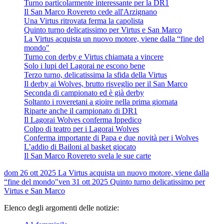
Turno particolarmente interessante per la DR1
Il San Marco Rovereto cede all'Arzignano
Una Virtus ritrovata ferma la capolista
Quinto turno delicatissimo per Virtus e San Marco
La Virtus acquista un nuovo motore, viene dalla “fine del
mondo"
Turno con derby e Virtus chiamata a vincere
Solo i lupi del Lagorai ne escono bene
Terzo turno, delicatissima la sfida della Virtus
Il derby ai Wolves, brutto risveglio per il San Marco
Seconda di campionato ed è già derby
Soltanto i roveretani a gioire nella prima giornata
Riparte anche il campionato di DR1
Il Lagorai Wolves conferma Ippedico
Colpo di teatro per i Lagorai Wolves
Conferma importante di Papa e due novità per i Wolves
L’addio di Bailoni al basket giocato
Il San Marco Rovereto svela le sue carte
dom 26 ott 2025
La Virtus acquista un nuovo motore, viene dalla
“fine del mondo"
ven 31 ott 2025
Quinto turno delicatissimo per
Virtus e San Marco
Elenco degli argomenti delle notizie: