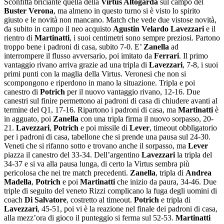
Sconfitta briciante quella della
Virtus Altogarda
sul campo del
Buster Verona
, ma almeno in questo turno si è visto lo spirito
giusto e le novità non mancano. Match che vede due vistose novità,
da subito in campo il neo acquisto
Agustin Velardo Lavezzari
e il
rientro di
Martinatti
, i suoi centimetri sono sempre preziosi. Partono
troppo bene i padroni di casa, subito 7-0. E’
Zanella
ad
interrompere il flusso avversario, poi imitato da
Ferrari
. Il primo
vantaggio rivano arriva grazie ad una tripla di
Lavezzari
, 7-8, i suoi
primi punti con la maglia della Virtus. Veronesi che non si
scompongono e riperdono in mano la situazione. Tripla e poi
canestro di
Potrich
per il nuovo vantaggio rivano, 12-16. Due
canestri sul finire permettono ai padroni di casa di chiudere avanti al
termine del Q1, 17-16. Ripartono i padroni di casa, ma
Martinatti
è
in agguato, poi
Zanella
con una tripla firma il nuovo sorpasso, 20-
21.
Lavezzari
,
Potrich
e poi missile di
Lever
, timeout obbligatorio
per i padroni di casa, tabellone che si prende una pausa sul 24-30.
Veneti che si rifanno sotto e trovano anche il sorpasso, ma
Lever
piazza il canestro del 33-34. Dell’argentino
Lavezzari
la tripla del
34-37 e si va alla pausa lunga, di certo la Virtus sembra più
pericolosa che nei tre match precedenti.
Zanella
, tripla di
Andrea
Madella
,
Potrich
e poi
Martinatti
che inizio da paura, 34-46. Due
triple di seguito del veneto Rizzi complicano la fuga degli uomini di
coach
Di Salvatore
, costretto al timeout.
Potrich
e tripla di
Lavezzari
, 45-51, poi vi è la reazione nel finale dei padroni di casa,
alla mezz’ora di gioco il punteggio si ferma sul 52-53.
Martinatti