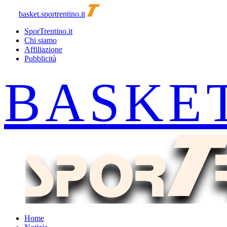
basket.sportrentino.it
SporTrentino.it
Chi siamo
Affiliazione
Pubblicità
Home