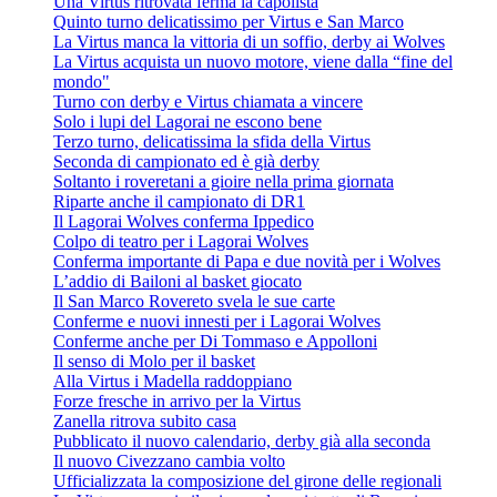
Una Virtus ritrovata ferma la capolista
Quinto turno delicatissimo per Virtus e San Marco
La Virtus manca la vittoria di un soffio, derby ai Wolves
La Virtus acquista un nuovo motore, viene dalla “fine del
mondo"
Turno con derby e Virtus chiamata a vincere
Solo i lupi del Lagorai ne escono bene
Terzo turno, delicatissima la sfida della Virtus
Seconda di campionato ed è già derby
Soltanto i roveretani a gioire nella prima giornata
Riparte anche il campionato di DR1
Il Lagorai Wolves conferma Ippedico
Colpo di teatro per i Lagorai Wolves
Conferma importante di Papa e due novità per i Wolves
L’addio di Bailoni al basket giocato
Il San Marco Rovereto svela le sue carte
Conferme e nuovi innesti per i Lagorai Wolves
Conferme anche per Di Tommaso e Appolloni
Il senso di Molo per il basket
Alla Virtus i Madella raddoppiano
Forze fresche in arrivo per la Virtus
Zanella ritrova subito casa
Pubblicato il nuovo calendario, derby già alla seconda
Il nuovo Civezzano cambia volto
Ufficializzata la composizione del girone delle regionali