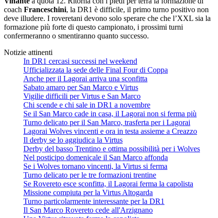
Vinante
a quota 12. Ritorna con i piedi per terra la formazione di
coach
Franceschini
, la DR1 è difficile, il primo turno positivo non
deve illudere. I roveretani devono solo sperare che che l’XXL sia la
formazione più forte di questo campionato, i prossimi turni
confermeranno o smentiranno quanto successo.
Notizie attinenti
In DR1 cercasi successi nel weekend
Ufficializzata la sede delle Final Four di Coppa
Anche per il Lagorai arriva una sconfitta
Sabato amaro per San Marco e Virtus
Vigilie difficili per Virtus e San Marco
Chi scende e chi sale in DR1 a novembre
Se il San Marco cade in casa, il Lagorai non si ferma più
Turno delicato per il San Marco, trasferta per i Lagorai
Lagorai Wolves vincenti e ora in testa assieme a Creazzo
Il derby se lo aggiudica la Virtus
Derby del basso Trentino e ottima possibilità per i Wolves
Nel posticipo domenicale il San Marco affonda
Se i Wolves tornano vincenti, la Virtus si ferma
Turno delicato per le tre formazioni trentine
Se Rovereto esce sconfitta, il Lagorai ferma la capolista
Missione compiuta per la Virtus Altogarda
Turno particolarmente interessante per la DR1
Il San Marco Rovereto cede all'Arzignano