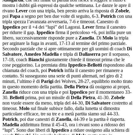
mostra i dubbi già espressi da qualche settimana. Le danze le apre il
rivano
Lever
con una tripla, ben presto arriva la risposta di
Zobele
,
poi
Papa
a segno per ben due volte di seguito, 6-3.
Potrich
con una
tripla spezza l’avanzata avversaria, 7-6 e timeout. Canestro di
Ippedico
per il +4 dei “lupi” del Lagorai.
Lever
firma il canestro
per ridurre il gap.
Ippedico
firma il pericoloso +6, poi infila pure un
libero, successivamente risponde pure a
Zanella
. Di
Molo
la tripla
per arginare la fuga in avanti, 17-13 al termine del primo parziale.
Secondo parziale che si apre ottimamente per gli uomini di coach
Di
Salvatore
,
Amedeo Madella
e tripla di
Dallaserra
per il sorpasso,
17-18, coach
Bianchi
giustamente chiede il timeout prima che le
cose peggiorino. La premiata ditta
Ippedico-Bellotti
rispondono alla
chiamata del coach, poi
Potrich
infila il canestro per rimanere a
contatto. Si susseguono una serie di punti alternati, nel giro di 2
minuti, l’ultimo è di
Parigi
dei Wolves, 28-27, equilibrio molto tirato
in questo momento della partita.
Della Pietra
dà ossigeno ai propri,
Zanella
riduce con una tripla e poi
Ippedico
per il momentaneo 33-
30.
Bellotti
prima, poi un missile di
Della Pietra
, 41-30.
Zobele
non vuole essere da meno, tripla del 44-30,
Di Salvatore
costretto al
timeout.
Molo
sul finale subisce fallo, dalla lunetta si dimostra
particolare efficace, tre su tre e a metà partita siamo sul 44-33.
Potrich
, poi due canestri di
Zanella
, 44-39 e la partita è riaperta.
Madella
addirittura firma il 45-43, ora i rivani sono a ridosso dei
“lupi”. Sono due liberi di
Ippedico
a ridare ossigeno alla schiera di