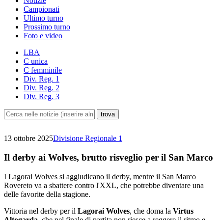
Notizie
Campionati
Ultimo turno
Prossimo turno
Foto e video
LBA
C unica
C femminile
Div. Reg. 1
Div. Reg. 2
Div. Reg. 3
13 ottobre 2025
Divisione Regionale 1
Il derby ai Wolves, brutto risveglio per il San Marco
I Lagorai Wolves si aggiudicano il derby, mentre il San Marco
Rovereto va a sbattere contro l'XXL, che potrebbe diventare una
delle favorite della stagione.
Vittoria nel derby per il
Lagorai Wolves
, che doma la
Virtus
Altogarda
, che nel finale di partita non riesce a reggere il ritmo e