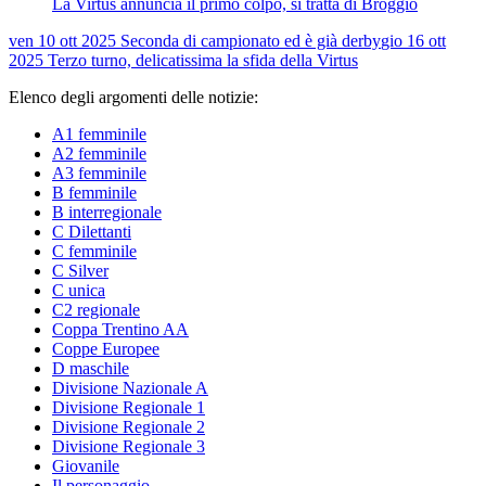
La Virtus annuncia il primo colpo, si tratta di Broggio
ven 10 ott 2025
Seconda di campionato ed è già derby
gio 16 ott
2025
Terzo turno, delicatissima la sfida della Virtus
Elenco degli argomenti delle notizie:
A1 femminile
A2 femminile
A3 femminile
B femminile
B interregionale
C Dilettanti
C femminile
C Silver
C unica
C2 regionale
Coppa Trentino AA
Coppe Europee
D maschile
Divisione Nazionale A
Divisione Regionale 1
Divisione Regionale 2
Divisione Regionale 3
Giovanile
Il personaggio