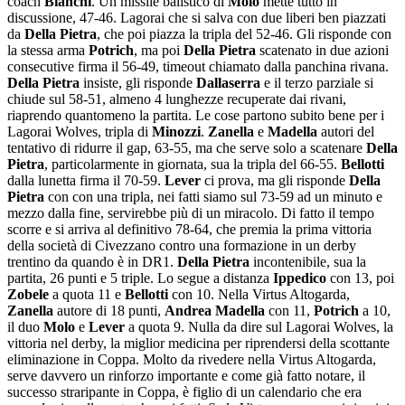
coach
Bianchi
. Un missile balistico di
Molo
mette tutto in
discussione, 47-46. Lagorai che si salva con due liberi ben piazzati
da
Della Pietra
, che poi piazza la tripla del 52-46. Gli risponde con
la stessa arma
Potrich
, ma poi
Della Pietra
scatenato in due azioni
consecutive firma il 56-49, timeout chiamato dalla panchina rivana.
Della Pietra
insiste, gli risponde
Dallaserra
e il terzo parziale si
chiude sul 58-51, almeno 4 lunghezze recuperate dai rivani,
riaprendo quantomeno la partita. Le cose partono subito bene per i
Lagorai Wolves, tripla di
Minozzi
.
Zanella
e
Madella
autori del
tentativo di ridurre il gap, 63-55, ma che serve solo a scatenare
Della
Pietra
, particolarmente in giornata, sua la tripla del 66-55.
Bellotti
dalla lunetta firma il 70-59.
Lever
ci prova, ma gli risponde
Della
Pietra
con con una tripla, nei fatti siamo sul 73-59 ad un minuto e
mezzo dalla fine, servirebbe più di un miracolo. Di fatto il tempo
scorre e si arriva al definitivo 78-64, che premia la prima vittoria
della società di Civezzano contro una formazione in un derby
trentino da quando è in DR1.
Della Pietra
incontenibile, sua la
partita, 26 punti e 5 triple. Lo segue a distanza
Ippedico
con 13, poi
Zobele
a quota 11 e
Bellotti
con 10. Nella Virtus Altogarda,
Zanella
autore di 18 punti,
Andrea Madella
con 11,
Potrich
a 10,
il duo
Molo
e
Lever
a quota 9. Nulla da dire sul Lagorai Wolves, la
vittoria nel derby, la miglior medicina per riprendersi della scottante
eliminazione in Coppa. Molto da rivedere nella Virtus Altogarda,
serve davvero un rinforzo importante e come già fatto notare, il
successo straripante in Coppa, è figlio di un calendario che era