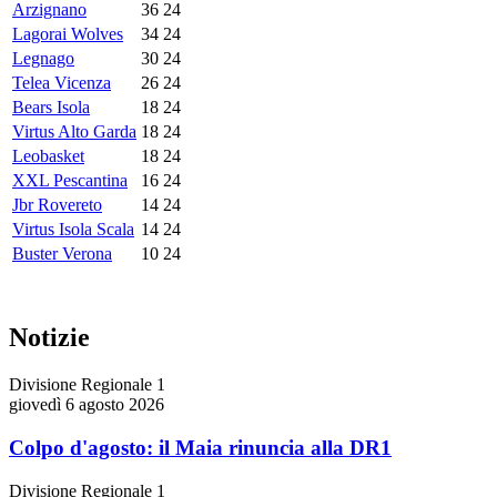
Arzignano
36
24
Lagorai Wolves
34
24
Legnago
30
24
Telea Vicenza
26
24
Bears Isola
18
24
Virtus Alto Garda
18
24
Leobasket
18
24
XXL Pescantina
16
24
Jbr Rovereto
14
24
Virtus Isola Scala
14
24
Buster Verona
10
24
Notizie
Divisione Regionale 1
giovedì 6 agosto 2026
Colpo d'agosto: il Maia rinuncia alla DR1
Divisione Regionale 1