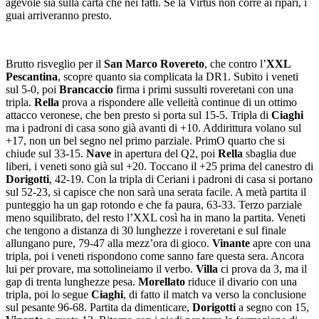
agevole sia sulla carta che nei fatti. Se la Virtus non corre ai ripari, i
guai arriveranno presto.
Brutto risveglio per il
San Marco Rovereto
, che contro l’
XXL
Pescantina
, scopre quanto sia complicata la DR1. Subito i veneti
sul 5-0, poi
Brancaccio
firma i primi sussulti roveretani con una
tripla.
Rella
prova a rispondere alle velleità continue di un ottimo
attacco veronese, che ben presto si porta sul 15-5. Tripla di
Ciaghi
ma i padroni di casa sono già avanti di +10. Addirittura volano sul
+17, non un bel segno nel primo parziale. PrimO quarto che si
chiude sul 33-15.
Nave
in apertura del Q2, poi
Rella
sbaglia due
liberi, i veneti sono già sul +20. Toccano il +25 prima del canestro di
Dorigotti
, 42-19. Con la tripla di Ceriani i padroni di casa si portano
sul 52-23, si capisce che non sarà una serata facile. A metà partita il
punteggio ha un gap rotondo e che fa paura, 63-33. Terzo parziale
meno squilibrato, del resto l’XXL così ha in mano la partita. Veneti
che tengono a distanza di 30 lunghezze i roveretani e sul finale
allungano pure, 79-47 alla mezz’ora di gioco.
Vinante
apre con una
tripla, poi i veneti rispondono come sanno fare questa sera. Ancora
lui per provare, ma sottolineiamo il verbo.
Villa
ci prova da 3, ma il
gap di trenta lunghezze pesa.
Morellato
riduce il divario con una
tripla, poi lo segue
Ciaghi
, di fatto il match va verso la conclusione
sul pesante 96-68. Partita da dimenticare,
Dorigotti
a segno con 15,