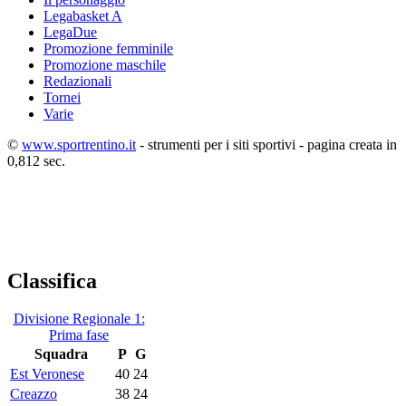
Legabasket A
LegaDue
Promozione femminile
Promozione maschile
Redazionali
Tornei
Varie
©
www.sportrentino.it
- strumenti per i siti sportivi - pagina creata in
0,812 sec.
Classifica
Divisione Regionale 1:
Prima fase
Squadra
P
G
Est Veronese
40
24
Creazzo
38
24