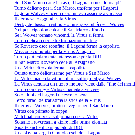
Se il San Marco cade in casa, il Lagorai non si ferma più
Turno delicato per il San Marco, trasferta per i Lagorai
Lagorai Wolves vincenti e ora in testa assieme a Creazzo
Il derby se lo aggiudica la Virtus
Derby del basso Trentino e ottima possibilità per i Wolves
Nel posticipo domenicale il San Marco affonda
Se i Wolves tornano vincenti, la Virtus si ferma
Turno delicato per le tre formazioni trentine
Se Rovereto esce sconfitta, il Lagorai ferma la capolista
Missione compiuta per la Virtus Altogarda
Turno particolarmente interessante per la DR1
Il San Marco Rovereto cede all'Arzignano
Una Virtus ritrovata ferma la capolista
Quinto turno delicatissimo per Virtus e San Marco
La Virtus manca la vittoria di un soffio, derby ai Wolves
La Virtus acquista un nuovo motore, viene dalla “fine del mon
Turno con derby e Virtus chiamata a vincere
Solo i lupi del Lagorai ne escono bene
Terzo turno, delicatissima la sfida della Virtus
Il derby ai Wolves, brutto risveglio per il San Marco
Virtus con primato in coppa
Matchball con vista sul primato per la Virtus
Soltanto i roveretani a gioire nella prima giornata
Riparte anche il campionato di DR1
Una slavina targata Gardolo esclude il Lagorai