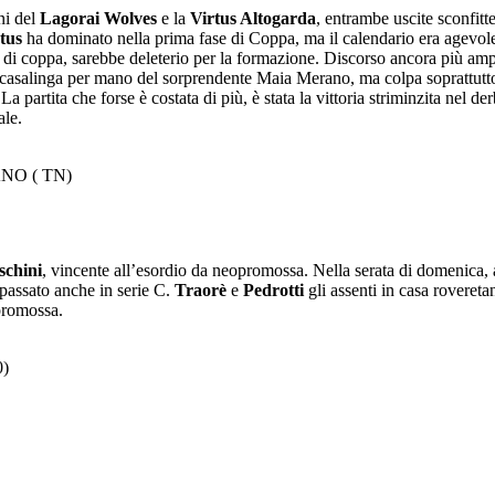
ni del
Lagorai Wolves
e la
Virtus Altogarda
, entrambe uscite sconfitt
tus
ha dominato nella prima fase di Coppa, ma il calendario era agevo
ole di coppa, sarebbe deleterio per la formazione. Discorso ancora più amp
casalinga per mano del sorprendente Maia Merano, ma colpa soprattutto d
partita che forse è costata di più, è stata la vittoria striminzita nel de
ale.
ZANO ( TN)
schini
, vincente all’esordio da neopromossa. Nella serata di domenica, a
 passato anche in serie C.
Traorè
e
Pedrotti
gli assenti in casa rovereta
promossa.
)