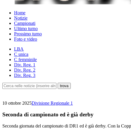
Home
Notizie
Campionati
Ultimo turno
Prossimo turno
Foto e video
LBA
C unica
C femminile
Div. Reg. 1
Div. Reg. 2
Div. Reg. 3
10 ottobre 2025
Divisione Regionale 1
Seconda di campionato ed è già derby
Seconda giornata del campionato di DR1 ed è già derby. Con la Coppa 