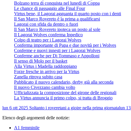
Bolzano terra di conquista nel lunedì di Coppa
Le chance di passaggio alle Final Four
Virtus bene, il Lagorai agguanta il quarto posto con i denti
Il San Marco Rovereto è la prima a qualificarsi
Lagorai con sfida da dentro o fuori
Il San Marco Rovereto ipoteca un posto al sole
Il Lagorai Wolves conferma Ippedico
Colpo di teatro per i Lagorai Wolves
Conferma importante di Papa e due novità per i Wolves
Conferme e nuovi innesti per i Lagorai Wolves
Conferme anche per Di Tommaso e Appolloni
Il senso di Molo per il basket
Alla Virtus i Madella raddoppiano
Forze fresche in arrivo per la Virtus
Zanella ritrova subito casa
Pubblicato il nuovo calendario, derby già alla seconda
Il nuovo Civezzano cambia volto
Ufficializzata la composizione del girone delle regionali
La Virtus annuncia il primo colpo, si tratta di Broggio
lun 6 ott 2025
Soltanto i roveretani a gioire nella prima giornata
lun 13
Elenco degli argomenti delle notizie:
A1 femminile