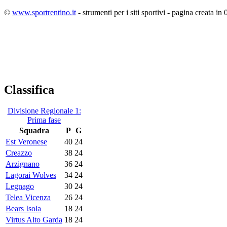
©
www.sportrentino.it
- strumenti per i siti sportivi - pagina creata in 
Classifica
Divisione Regionale 1:
Prima fase
Squadra
P
G
Est Veronese
40
24
Creazzo
38
24
Arzignano
36
24
Lagorai Wolves
34
24
Legnago
30
24
Telea Vicenza
26
24
Bears Isola
18
24
Virtus Alto Garda
18
24