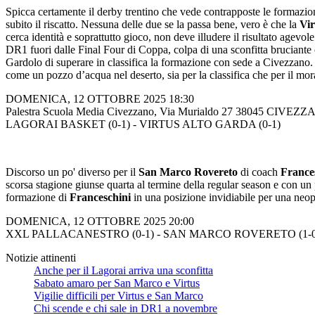
Spicca certamente il derby trentino che vede contrapposte le formazio
subito il riscatto. Nessuna delle due se la passa bene, vero è che la
Vir
cerca identità e soprattutto gioco, non deve illudere il risultato agev
DR1 fuori dalle Final Four di Coppa, colpa di una sconfitta bruciante 
Gardolo di superare in classifica la formazione con sede a Civezzano. La 
come un pozzo d’acqua nel deserto, sia per la classifica che per il mor
DOMENICA, 12 OTTOBRE 2025 18:30
Palestra Scuola Media Civezzano, Via Murialdo 27 38045 CIVEZ
LAGORAI BASKET (0-1) - VIRTUS ALTO GARDA (0-1)
Discorso un po' diverso per il
San Marco Rovereto
di coach
France
scorsa stagione giunse quarta al termine della regular season e con un
formazione di
Franceschini
in una posizione invidiabile per una neo
DOMENICA, 12 OTTOBRE 2025 20:00
XXL PALLACANESTRO (0-1) - SAN MARCO ROVERETO (1-0
Notizie attinenti
Anche per il Lagorai arriva una sconfitta
Sabato amaro per San Marco e Virtus
Vigilie difficili per Virtus e San Marco
Chi scende e chi sale in DR1 a novembre