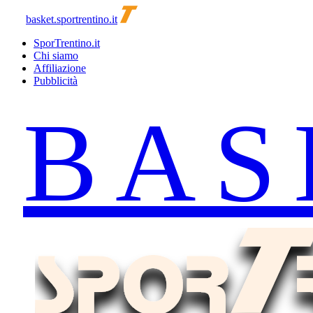
basket.sportrentino.it
SporTrentino.it
Chi siamo
Affiliazione
Pubblicità