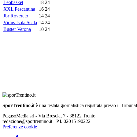
Leobasket
18
24
XXL Pescantina
16
24
Jbr Rovereto
14
24
Virtus Isola Scala
14
24
Buster Verona
10
24
SporTrentino.it
è una testata giornalistica registrata presso il Tribuna
PegasoMedia srl - Via Brescia, 7 - 38122 Trento
redazione@sportrentino.it - P.I. 02015190222
Preferenze cookie