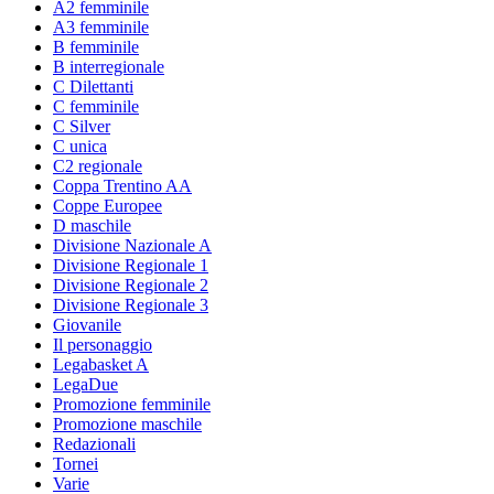
A2 femminile
A3 femminile
B femminile
B interregionale
C Dilettanti
C femminile
C Silver
C unica
C2 regionale
Coppa Trentino AA
Coppe Europee
D maschile
Divisione Nazionale A
Divisione Regionale 1
Divisione Regionale 2
Divisione Regionale 3
Giovanile
Il personaggio
Legabasket A
LegaDue
Promozione femminile
Promozione maschile
Redazionali
Tornei
Varie