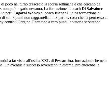
e di poco nel turno d’esordio la scorsa settimana e che cercano da
le, non può negarlo nessuno. La formazione di coach
Di Salvatore
lio per i
Lagorai Wolves
di coach
Bianchi
, unica formazione di
i soli 7 punti non raggranellati in 3 partite, cosa che ha permesso al
rby contro il Pergine. Entrambe a zero punti, la vittoria servirebbe
ndrà a far visita all’ostica
XXL
di
Pescantina
, formazione che nella
na. Un eventuale successo roveretano in esterna, proietterebbe la