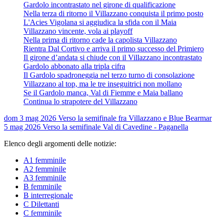
Gardolo incontrastato nel girone di qualificazione
Nella terza di ritorno il Villazzano conquista il primo posto
L'Acies Vigolana si aggiudica la sfida con il Maia
Villazzano vincente, vola ai playoff
Nella prima di ritorno cade la capolista Villazzano
Rientra Dal Cortivo e arriva il primo successo del Primiero
Il girone d’andata si chiude con il Villazzano incontrastato
Gardolo abbonato alla tripla cifra
Il Gardolo spadroneggia nel terzo turno di consolazione
Villazzano al top, ma le tre inseguitrici non mollano
Se il Gardolo manca, Val di Fiemme e Maia ballano
Continua lo strapotere del Villazzano
dom 3 mag 2026
Verso la semifinale fra Villazzano e Blue Bear
mar
5 mag 2026
Verso la semifinale Val di Cavedine - Paganella
Elenco degli argomenti delle notizie:
A1 femminile
A2 femminile
A3 femminile
B femminile
B interregionale
C Dilettanti
C femminile