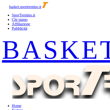
basket.sportrentino.it
SporTrentino.it
Chi siamo
Affiliazione
Pubblicità
Home