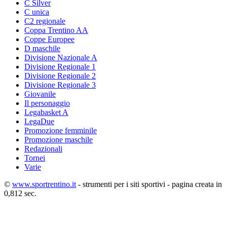
C Silver
C unica
C2 regionale
Coppa Trentino AA
Coppe Europee
D maschile
Divisione Nazionale A
Divisione Regionale 1
Divisione Regionale 2
Divisione Regionale 3
Giovanile
Il personaggio
Legabasket A
LegaDue
Promozione femminile
Promozione maschile
Redazionali
Tornei
Varie
©
www.sportrentino.it
- strumenti per i siti sportivi - pagina creata in
0,812 sec.