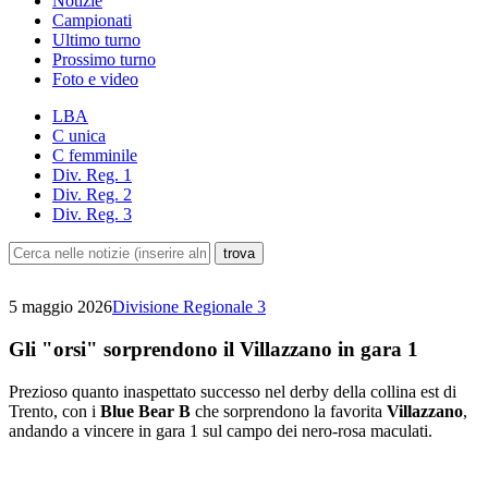
Notizie
Campionati
Ultimo turno
Prossimo turno
Foto e video
LBA
C unica
C femminile
Div. Reg. 1
Div. Reg. 2
Div. Reg. 3
5 maggio 2026
Divisione Regionale 3
Gli "orsi" sorprendono il Villazzano in gara 1
Prezioso quanto inaspettato successo nel derby della collina est di
Trento, con i
Blue Bear B
che sorprendono la favorita
Villazzano
,
andando a vincere in gara 1 sul campo dei nero-rosa maculati.