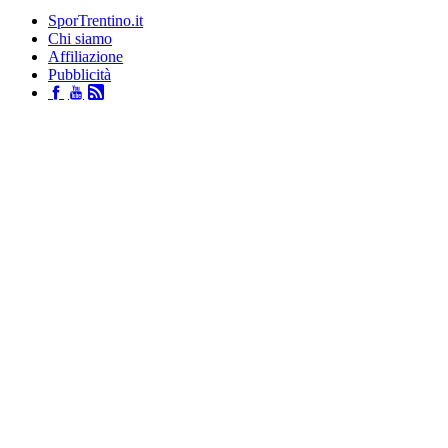
SporTrentino.it
Chi siamo
Affiliazione
Pubblicità