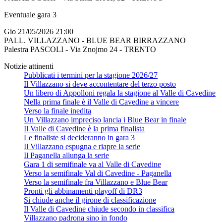
Eventuale gara 3
Gio 21/05/2026 21:00
PALL. VILLAZZANO - BLUE BEAR BIRRAZZANO
Palestra PASCOLI - Via Znojmo 24 - TRENTO
Notizie attinenti
Pubblicati i termini per la stagione 2026/27
Il Villazzano si deve accontentare del terzo posto
Un libero di Appolloni regala la stagione al Valle di Cavedine
Nella prima finale è il Valle di Cavedine a vincere
Verso la finale inedita
Un Villazzano impreciso lancia i Blue Bear in finale
Il Valle di Cavedine è la prima finalista
Le finaliste si decideranno in gara 3
Il Villazzano espugna e riapre la serie
Il Paganella allunga la serie
Gara 1 di semifinale va al Valle di Cavedine
Verso la semifinale Val di Cavedine - Paganella
Verso la semifinale fra Villazzano e Blue Bear
Pronti gli abbinamenti playoff di DR3
Si chiude anche il girone di classificazione
Il Valle di Cavedine chiude secondo in classifica
Villazzano padrona sino in fondo