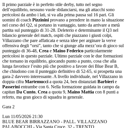
Il primo parziale è in perfetto stile derby, tutto nel segno
dell’equilibrio, nessuno vuole sbilanciarsi, ma gli attacchi sono
pericolosi da ambo i lati, si va alla prima pausa sul 16 pari. Gli
uomini di coach
Pizzinini
provano a prendere in mano la situazione
nel corso del Q2, si portano in vantaggio, tanto da arrivare a metà
partita sul punteggio di 31-28. Deleterio e determinante il Q3 nel
bilancio generale del match, ospiti che piazzano i giusti colpi,
Villazzano che pare affaticata e senza idee per arginare la verve
offensiva degli “orsi”, tanto che si giunge alla mezz’ora di gioco sul
punteggio di 36-48,
Crea
e
Maino Federico
particolarmente
pericolosi in questo parziale. Ultimo parziale con le due formazioni
che tornano in equilibrio, giocando punto a punto, cosa che alla
lunga favorisce l’esito più che positivo a favore dei Blue Bear B,
che chiudono con il punteggio definitivo di 52-65, si prospetta una
gara-2 davvero interessante. A livello individuale, nel Villazzano in
doppia cifra
Martemucci
a quota 24, ben distanziati
Barbieri
e
Passerini
entrambe con 6. Nella formazione guidata in campo da
capitan
Da Cunto
,
Crea
a quota 9,
Maino Mattia
con 8 punti a
referto, ma gran gioco di squadra in generale.
Gara 2
Lun 11/05/2026 21:30
BLUE BEAR BIRRAZZANO - PALL. VILLAZZANO
PALABOCCHI - Via Santa Croce, 32 - TRENTO