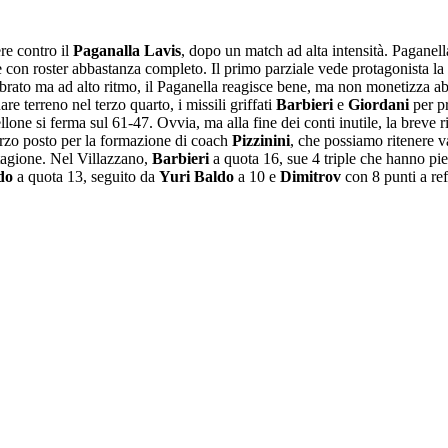
re contro il
Paganalla Lavis
, dopo un match ad alta intensità. Paganell
 con roster abbastanza completo. Il primo parziale vede protagonista la 
brato ma ad alto ritmo, il Paganella reagisce bene, ma non monetizza ab
e terreno nel terzo quarto, i missili griffati
Barbieri
e
Giordani
per pr
one si ferma sul 61-47. Ovvia, ma alla fine dei conti inutile, la breve r
 terzo posto per la formazione di coach
Pizzinini
, che possiamo ritenere v
stagione. Nel Villazzano,
Barbieri
a quota 16, sue 4 triple che hanno pie
do
a quota 13, seguito da
Yuri Baldo
a 10 e
Dimitrov
con 8 punti a ref