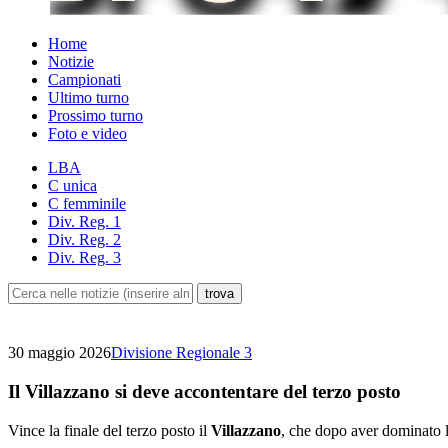
Home
Notizie
Campionati
Ultimo turno
Prossimo turno
Foto e video
LBA
C unica
C femminile
Div. Reg. 1
Div. Reg. 2
Div. Reg. 3
30 maggio 2026
Divisione Regionale 3
Il Villazzano si deve accontentare del terzo posto
Vince la finale del terzo posto il
Villazzano
, che dopo aver dominato l