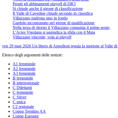
Pronti gli abbinamenti playoff di DR3
Si chiude anche il girone di classificazione
Il Valle di Cavedine chiude secondo in classifica
Villazzano padrona sino in fondo
Gardolo incontrastato nel girone di qualificazione
Nella terza di ritorno il Villazzano conquista il primo posto
L'Acies Vigolana si aggiudica la sfida con il Maia
Villazzano vincente, vola ai playoff
ven 29 mag 2026
Un libero di Appolloni regala la stagione al Valle d
Elenco degli argomenti delle notizie:
A1 femminile
A2 femminile
A3 femminile
B femminile
B interregionale
C Dilettanti
C femminile
C Silver
C unica
C2 regionale
Coppa Trentino AA
Coppe Europee