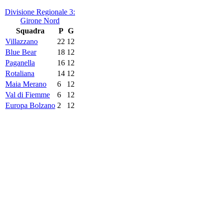
Divisione Regionale 3:
Girone Nord
Squadra
P
G
Villazzano
22
12
Blue Bear
18
12
Paganella
16
12
Rotaliana
14
12
Maia Merano
6
12
Val di Fiemme
6
12
Europa Bolzano
2
12