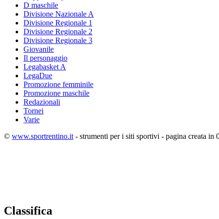
D maschile
Divisione Nazionale A
Divisione Regionale 1
Divisione Regionale 2
Divisione Regionale 3
Giovanile
Il personaggio
Legabasket A
LegaDue
Promozione femminile
Promozione maschile
Redazionali
Tornei
Varie
©
www.sportrentino.it
- strumenti per i siti sportivi - pagina creata in 
Classifica