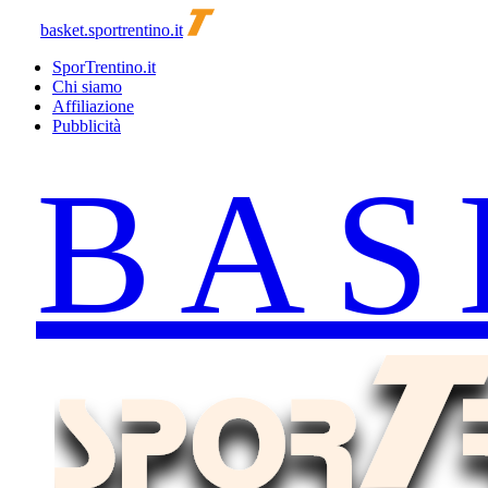
basket.sportrentino.it
SporTrentino.it
Chi siamo
Affiliazione
Pubblicità