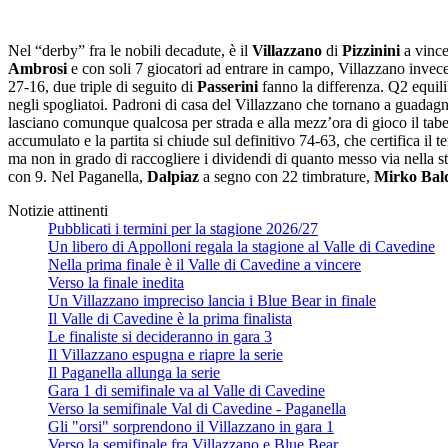
Nel “derby” fra le nobili decadute, è il
Villazzano
di
Pizzinini
a vince
Ambrosi
e con soli 7 giocatori ad entrare in campo, Villazzano invece
27-16, due triple di seguito di
Passerini
fanno la differenza. Q2 equili
negli spogliatoi. Padroni di casa del Villazzano che tornano a guadagnar
lasciano comunque qualcosa per strada e alla mezz’ora di gioco il tabell
accumulato e la partita si chiude sul definitivo 74-63, che certifica il
ma non in grado di raccogliere i dividendi di quanto messo via nella 
con 9. Nel Paganella,
Dalpiaz
a segno con 22 timbrature,
Mirko Bal
Notizie attinenti
Pubblicati i termini per la stagione 2026/27
Un libero di Appolloni regala la stagione al Valle di Cavedine
Nella prima finale è il Valle di Cavedine a vincere
Verso la finale inedita
Un Villazzano impreciso lancia i Blue Bear in finale
Il Valle di Cavedine è la prima finalista
Le finaliste si decideranno in gara 3
Il Villazzano espugna e riapre la serie
Il Paganella allunga la serie
Gara 1 di semifinale va al Valle di Cavedine
Verso la semifinale Val di Cavedine - Paganella
Gli "orsi" sorprendono il Villazzano in gara 1
Verso la semifinale fra Villazzano e Blue Bear