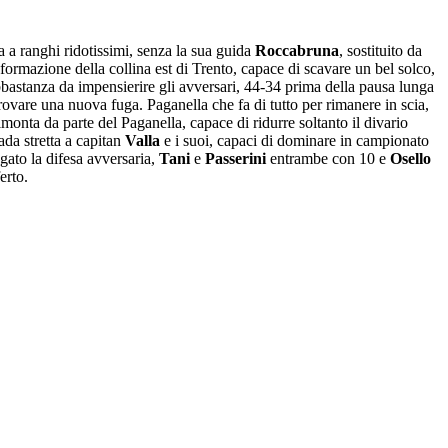
a a ranghi ridotissimi, senza la sua guida
Roccabruna
, sostituito da
formazione della collina est di Trento, capace di scavare un bel solco,
bastanza da impensierire gli avversari, 44-34 prima della pausa lunga
ovare una nuova fuga. Paganella che fa di tutto per rimanere in scia,
imonta da parte del Paganella, capace di ridurre soltanto il divario
ada stretta a capitan
Valla
e i suoi, capaci di dominare in campionato
gato la difesa avversaria,
Tani
e
Passerini
entrambe con 10 e
Osello
erto.