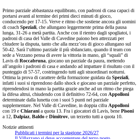
Primo parziale abbastanza equilibrato, con padroni di casa capaci di
portarsi avanti al termine dei primi dieci minuti di gioco,
conducendo per 17-15. Verve e ritmo che sostiene ancora gli uomini
di coach
Speziali
, che allungano leggermente prima della pausa
lunga, 31-26 a metà partita. Anche con il rientro dagli spogliatoi, i
padroni di casa del Valle di Cavedine paiono ben attrezzati per
chiudere la disputa, tanto che alla mezz’ora di gioco allungano sul
50-42. Sarà l‘ultimo parziale il più sbilanciato, quando il team con
sede a Vezzano pensa di avere la vittoria in mano, gli “squali” di
Lavis di
Roccabruna
, giocano un parziale da paura, mettendo
all’angolo i padroni di casa e andando ad impattare il risultato con il
punteggio di 57-57, costringendo tutti agli straordinari notturni.
Ottima la prova di carattere della formazione guidata da
Speziali
,
infatti i suoi si riprendono dallo shock e giocano un parziale perfetto,
riprendendosi in mano la partita grazie anche ad un ritmo che piega
la difesa altrui, chiudendo con il definitivo 72-64, con
Appolloni
determinate dalla lunetta con i suoi 5 punti nel parziale
supplementare. Nel Valle di Cavedine, in doppia cifra
Appolloni
con 19 e
Chiarani
a quota 13. Fra i giocatori di Lavis, bene
Pisoni
a 12,
Dalpiaz
,
Baldo
e
Dimitrov
, un terzetto tutti a quota 10.
Notizie attinenti
Pubblicati i termini per la stagione 2026/27
Il Villazzano si deve accontentare del terzo posto