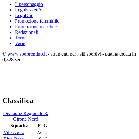
Il personaggio
Legabasket A
LegaDue
Promozione femminile
Promozione maschile
Redazionali
Tornei
Varie
©
www.sportrentino.it
- strumenti per i siti sportivi - pagina creata in
0,828 sec.
Classifica
Divisione Regionale 3:
Girone Nord
Squadra
P
G
Villazzano
22
12