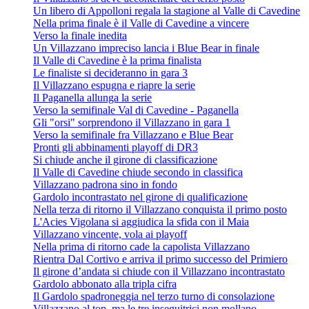
Un libero di Appolloni regala la stagione al Valle di Cavedine
Nella prima finale è il Valle di Cavedine a vincere
Verso la finale inedita
Un Villazzano impreciso lancia i Blue Bear in finale
Il Valle di Cavedine è la prima finalista
Le finaliste si decideranno in gara 3
Il Villazzano espugna e riapre la serie
Il Paganella allunga la serie
Verso la semifinale Val di Cavedine - Paganella
Gli "orsi" sorprendono il Villazzano in gara 1
Verso la semifinale fra Villazzano e Blue Bear
Pronti gli abbinamenti playoff di DR3
Si chiude anche il girone di classificazione
Il Valle di Cavedine chiude secondo in classifica
Villazzano padrona sino in fondo
Gardolo incontrastato nel girone di qualificazione
Nella terza di ritorno il Villazzano conquista il primo posto
L'Acies Vigolana si aggiudica la sfida con il Maia
Villazzano vincente, vola ai playoff
Nella prima di ritorno cade la capolista Villazzano
Rientra Dal Cortivo e arriva il primo successo del Primiero
Il girone d’andata si chiude con il Villazzano incontrastato
Gardolo abbonato alla tripla cifra
Il Gardolo spadroneggia nel terzo turno di consolazione
Villazzano al top, ma le tre inseguitrici non mollano