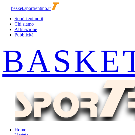
basket.sportrentino.it
SporTrentino.it
Chi siamo
Affiliazione
Pubblicità
Home