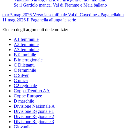
Se il Gardolo manca, Val di Fiemme e Maia ballano
mar 5 mag 2026
Verso la semifinale Val di Cavedine - Paganella
lun
11 mag 2026
Il Paganella allunga la serie
Elenco degli argomenti delle notizie:
A1 femminile
A2 femminile
A3 femminile
B femminile
B interregionale
C Dilettanti
C femminile
C Silver
C unica
C2 regionale
Coppa Trentino AA
Coppe Europee
D maschile
Divisione Nazionale A
Divisione Regionale 1
Divisione Regionale 2
Divisione Regionale 3
Giovanile