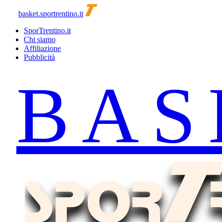
basket.sportrentino.it
SporTrentino.it
Chi siamo
Affiliazione
Pubblicità