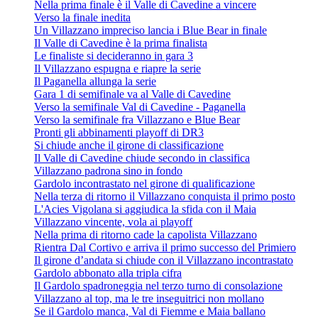
Nella prima finale è il Valle di Cavedine a vincere
Verso la finale inedita
Un Villazzano impreciso lancia i Blue Bear in finale
Il Valle di Cavedine è la prima finalista
Le finaliste si decideranno in gara 3
Il Villazzano espugna e riapre la serie
Il Paganella allunga la serie
Gara 1 di semifinale va al Valle di Cavedine
Verso la semifinale Val di Cavedine - Paganella
Verso la semifinale fra Villazzano e Blue Bear
Pronti gli abbinamenti playoff di DR3
Si chiude anche il girone di classificazione
Il Valle di Cavedine chiude secondo in classifica
Villazzano padrona sino in fondo
Gardolo incontrastato nel girone di qualificazione
Nella terza di ritorno il Villazzano conquista il primo posto
L'Acies Vigolana si aggiudica la sfida con il Maia
Villazzano vincente, vola ai playoff
Nella prima di ritorno cade la capolista Villazzano
Rientra Dal Cortivo e arriva il primo successo del Primiero
Il girone d’andata si chiude con il Villazzano incontrastato
Gardolo abbonato alla tripla cifra
Il Gardolo spadroneggia nel terzo turno di consolazione
Villazzano al top, ma le tre inseguitrici non mollano
Se il Gardolo manca, Val di Fiemme e Maia ballano