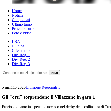
Home
Notizie
Campionati
Ultimo turno
Prossimo turno
Foto e video
LBA
C unica
C femminile
Div. Reg. 1
Div. Reg. 2
Div. Reg. 3
5 maggio 2026
Divisione Regionale 3
Gli "orsi" sorprendono il Villazzano in gara 1
Prezioso quanto inaspettato successo nel derby della collina est di Tre