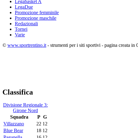
Legabasket A
LegaDue
Promozione femminile
Promozione maschile
Redazionali
Tornei
Varie
©
www.sportrentino.it
- strumenti per i siti sportivi - pagina creata in 
Classifica
Divisione Regionale 3:
Girone Nord
Squadra
P
G
Villazzano
22
12
Blue Bear
18
12
Paganella
16
12