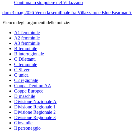
Continua lo strapotere del Villazzano
dom 3 mag 2026
Verso la semifinale fra Villazzano e Blue Bear
mar 5
Elenco degli argomenti delle notizie:
A1 femminile
A2 femminile
A3 femminile
B femminile
B interregionale
C Dilettanti
C femminile
C Silver
C unica
C2 regionale
Coppa Trentino AA
Coppe Europee
D maschile
Divisione Nazionale A
Divisione Regionale 1
Divisione Regionale 2
Divisione Regionale 3
Giovanile
Il personaggio