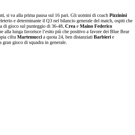
lati, si va alla prima pausa sul 16 pari. Gli uomini di coach
Pizzinini
leterio e determinante il Q3 nel bilancio generale del match, ospiti che
ora di gioco sul punteggio di 36-48,
Crea
e
Maino Federico
e alla lunga favorisce l’esito più che positivo a favore dei Blue Bear
ppia cifra
Martemucci
a quota 24, ben distanziati
Barbieri
e
a gran gioco di squadra in generale.