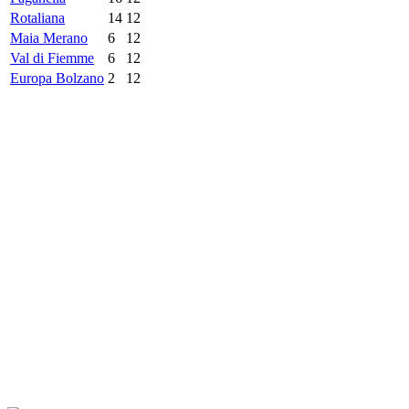
Rotaliana
14
12
Maia Merano
6
12
Val di Fiemme
6
12
Europa Bolzano
2
12