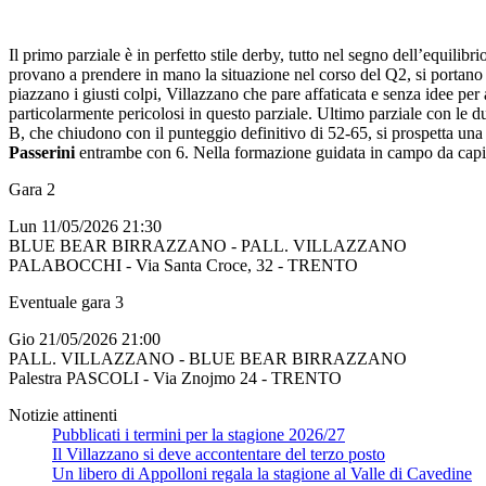
Il primo parziale è in perfetto stile derby, tutto nel segno dell’equilib
provano a prendere in mano la situazione nel corso del Q2, si portano i
piazzano i giusti colpi, Villazzano che pare affaticata e senza idee per
particolarmente pericolosi in questo parziale. Ultimo parziale con le d
B, che chiudono con il punteggio definitivo di 52-65, si prospetta una 
Passerini
entrambe con 6. Nella formazione guidata in campo da cap
Gara 2
Lun 11/05/2026 21:30
BLUE BEAR BIRRAZZANO - PALL. VILLAZZANO
PALABOCCHI - Via Santa Croce, 32 - TRENTO
Eventuale gara 3
Gio 21/05/2026 21:00
PALL. VILLAZZANO - BLUE BEAR BIRRAZZANO
Palestra PASCOLI - Via Znojmo 24 - TRENTO
Notizie attinenti
Pubblicati i termini per la stagione 2026/27
Il Villazzano si deve accontentare del terzo posto
Un libero di Appolloni regala la stagione al Valle di Cavedine