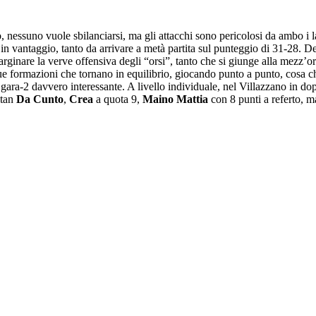
rio, nessuno vuole sbilanciarsi, ma gli attacchi sono pericolosi da ambo i 
n vantaggio, tanto da arrivare a metà partita sul punteggio di 31-28. De
 arginare la verve offensiva degli “orsi”, tanto che si giunge alla mezz’
ue formazioni che tornano in equilibrio, giocando punto a punto, cosa ch
gara-2 davvero interessante. A livello individuale, nel Villazzano in do
itan
Da Cunto
,
Crea
a quota 9,
Maino Mattia
con 8 punti a referto, m