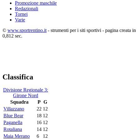
Promozione maschile
Redazionali
Tornei
Varie
©
www.sportrentino.it
- strumenti per i siti sportivi - pagina creata in
0,812 sec.
Classifica
Divisione Regionale 3:
Girone Nord
Squadra
P
G
Villazzano
22
12
Blue Bear
18
12
Paganella
16
12
Rotaliana
14
12
Maia Merano
6
12