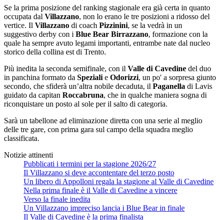
Se la prima posizione del ranking stagionale era già certa in quanto
occupata dal
Villazzano
, non lo erano le tre posizioni a ridosso del
vertice. Il
Villazzano
di coach
Pizzinini
, se la vedrà in un
suggestivo derby con i
Blue Bear Birrazzano
, formazione con la
quale ha sempre avuto legami importanti, entrambe nate dal nucleo
storico della collina est di Trento.
Più inedita la seconda semifinale, con il
Valle di Cavedine
del duo
in panchina formato da
Speziali
e
Odorizzi
, un po' a sorpresa giunto
secondo, che sfiderà un’altra nobile decaduta, il
Paganella
di Lavis
guidato da capitan
Roccabruna
, che in qualche maniera sogna di
riconquistare un posto al sole per il salto di categoria.
Sarà un tabellone ad eliminazione diretta con una serie al meglio
delle tre gare, con prima gara sul campo della squadra meglio
classificata.
Notizie attinenti
Pubblicati i termini per la stagione 2026/27
Il Villazzano si deve accontentare del terzo posto
Un libero di Appolloni regala la stagione al Valle di Cavedine
Nella prima finale è il Valle di Cavedine a vincere
Verso la finale inedita
Un Villazzano impreciso lancia i Blue Bear in finale
Il Valle di Cavedine è la prima finalista