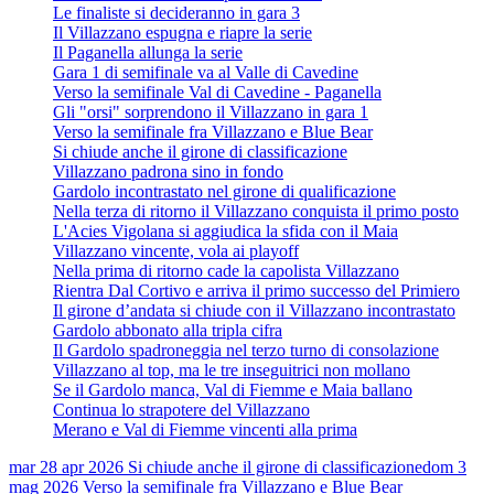
Le finaliste si decideranno in gara 3
Il Villazzano espugna e riapre la serie
Il Paganella allunga la serie
Gara 1 di semifinale va al Valle di Cavedine
Verso la semifinale Val di Cavedine - Paganella
Gli "orsi" sorprendono il Villazzano in gara 1
Verso la semifinale fra Villazzano e Blue Bear
Si chiude anche il girone di classificazione
Villazzano padrona sino in fondo
Gardolo incontrastato nel girone di qualificazione
Nella terza di ritorno il Villazzano conquista il primo posto
L'Acies Vigolana si aggiudica la sfida con il Maia
Villazzano vincente, vola ai playoff
Nella prima di ritorno cade la capolista Villazzano
Rientra Dal Cortivo e arriva il primo successo del Primiero
Il girone d’andata si chiude con il Villazzano incontrastato
Gardolo abbonato alla tripla cifra
Il Gardolo spadroneggia nel terzo turno di consolazione
Villazzano al top, ma le tre inseguitrici non mollano
Se il Gardolo manca, Val di Fiemme e Maia ballano
Continua lo strapotere del Villazzano
Merano e Val di Fiemme vincenti alla prima
mar 28 apr 2026
Si chiude anche il girone di classificazione
dom 3
mag 2026
Verso la semifinale fra Villazzano e Blue Bear