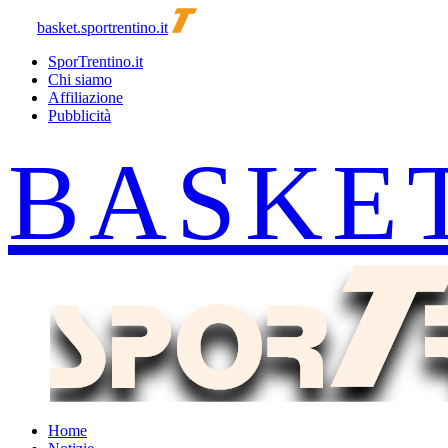
basket.sportrentino.it
SporTrentino.it
Chi siamo
Affiliazione
Pubblicità
Home