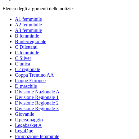
Elenco degli argomenti delle notizie:
A1 femminile
A2 femminile
A3 femminile
B femminile
B interregionale
C Dilettanti
C femminile
C Silver
C unica
C2 regionale
Coppa Trentino AA
Coppe Europee
D maschile
Divisione Nazionale A
Divisione Regionale 1
Divisione Regionale 2
Divisione Regionale 3
Giovanile
Il personaggio
Legabasket A
LegaDue
Promozione femminile