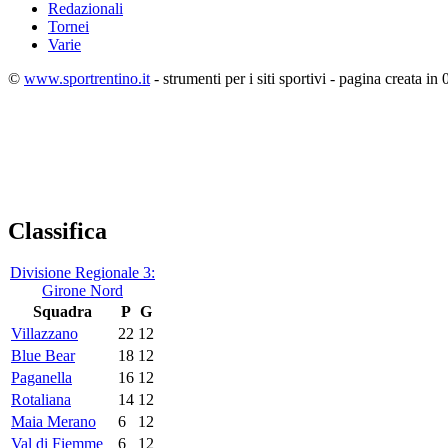
Redazionali
Tornei
Varie
©
www.sportrentino.it
- strumenti per i siti sportivi - pagina creata in 
Classifica
Divisione Regionale 3:
Girone Nord
Squadra
P
G
Villazzano
22
12
Blue Bear
18
12
Paganella
16
12
Rotaliana
14
12
Maia Merano
6
12
Val di Fiemme
6
12