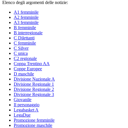
Elenco degli argomenti delle notizie:
A1 femminile
A2 femminile
A3 femminile
B femminile
B interregionale
C Dilettanti
C femminile
C Silver
C unica
C2 regionale
Coppa Trentino AA
Coppe Europee
D maschile
Divisione Nazionale A
Divisione Regionale 1
Divisione Regionale 2
Divisione Regionale 3
Giovanile
Il personaggio
Legabasket A
LegaDue
Promozione femminile
Promozione maschile