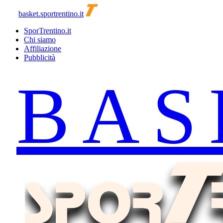
basket.sportrentino.it
SporTrentino.it
Chi siamo
Affiliazione
Pubblicità