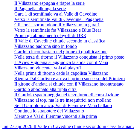
Il Villazzano espugna e riapre la serie
Il Paganella allunga la serie
Gara 1 di semifinale va al Valle di Cavedine
Verso la semifinale Val di Cavedine - Paganella
Gli "orsi" sorprendono il Villazzano in gara 1
Verso la semifinale fra Villazzano e Blue Bear
Pronti gli abbinamenti playoff di DR3
Il Valle di Cavedine chiude secondo in classifica
Villazzano padrona sino in fondo
Gardolo incontrastato nel girone di qualificazione
Nella terza di ritorno il Villazzano conquista il primo posto
L'Acies Vigolana si aggiudica la sfida con il Maia
Villazzano vincente, vola ai playoff
Nella prima di ritorno cade la capolista Villazzano
Rientra Dal Cortivo e arriva il primo successo del Primiero
Il girone d’andata si chiude con il Villazzano incontrastato
Gardolo abbonato alla tripla cifra
Il Gardolo spadroneggia nel terzo turno di consolazione
Villazzano al top, ma le tre inseguitrici non mollano
Se il Gardolo manca, Val di Fiemme e Maia ballano
Continua lo strapotere del Villazzano
Merano e Val di Fiemme vincenti alla prima
lun 27 apr 2026
Il Valle di Cavedine chiude secondo in classifica
mar 