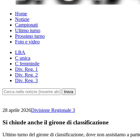
Home
Notizie
Campionati
Ultimo turno
Prossimo turno
Foto e video
LBA
C unica
C femminile
Div. Reg. 1
Div. Reg. 2
Div. Reg. 3
28 aprile 2026
Divisione Regionale 3
Si chiude anche il girone di classificazione
Ultimo turno del girone di classificazione, dove non assistiamo a partic