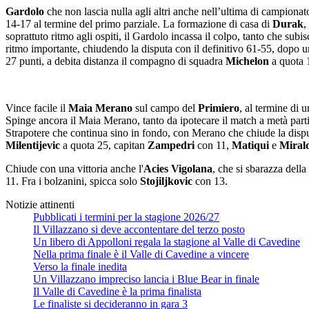
Gardolo
che non lascia nulla agli altri anche nell’ultima di campionat
14-17 al termine del primo parziale. La formazione di casa di
Durak
,
soprattuto ritmo agli ospiti, il Gardolo incassa il colpo, tanto che subi
ritmo importante, chiudendo la disputa con il definitivo 61-55, dopo u
27 punti, a debita distanza il compagno di squadra
Michelon
a quota 
Vince facile il
Maia Merano
sul campo del
Primiero
, al termine di 
Spinge ancora il Maia Merano, tanto da ipotecare il match a metà partit
Strapotere che continua sino in fondo, con Merano che chiude la disput
Milentijevic
a quota 25, capitan
Zampedri
con 11,
Matiqui
e
Miral
Chiude con una vittoria anche l'
Acies Vigolana
, che si sbarazza dell
11. Fra i bolzanini, spicca solo
Stojiljkovic
con 13.
Notizie attinenti
Pubblicati i termini per la stagione 2026/27
Il Villazzano si deve accontentare del terzo posto
Un libero di Appolloni regala la stagione al Valle di Cavedine
Nella prima finale è il Valle di Cavedine a vincere
Verso la finale inedita
Un Villazzano impreciso lancia i Blue Bear in finale
Il Valle di Cavedine è la prima finalista
Le finaliste si decideranno in gara 3