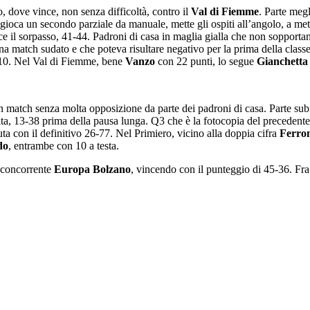
o, dove vince, non senza difficoltà, contro il
Val di Fiemme
. Parte meg
 gioca un secondo parziale da manuale, mette gli ospiti all’angolo, a me
sce il sorpasso, 41-44. Padroni di casa in maglia gialla che non sopportan
na match sudato e che poteva risultare negativo per la prima della class
10. Nel Val di Fiemme, bene
Vanzo
con 22 punti, lo segue
Gianchetta
un match senza molta opposizione da parte dei padroni di casa. Parte subi
a, 13-38 prima della pausa lunga. Q3 che è la fotocopia del precedente, 
a con il definitivo 26-77. Nel Primiero, vicino alla doppia cifra
Ferro
do
, entrambe con 10 a testa.
a concorrente
Europa Bolzano
, vincendo con il punteggio di 45-36. Fra