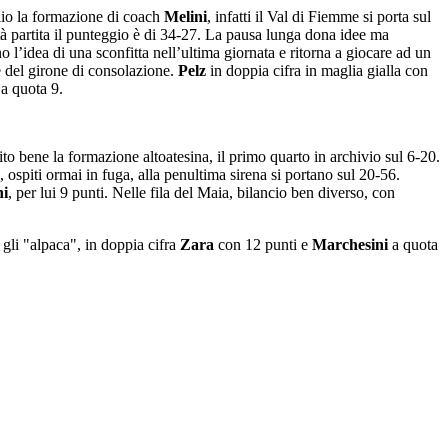
lio la formazione di coach
Melini
, infatti il Val di Fiemme si porta sul
tà partita il punteggio è di 34-27. La pausa lunga dona idee ma
o l’idea di una sconfitta nell’ultima giornata e ritorna a giocare ad un
e del girone di consolazione.
Pelz
in doppia cifra in maglia gialla con
a quota 9.
to bene la formazione altoatesina, il primo quarto in archivio sul 6-20.
ospiti ormai in fuga, alla penultima sirena si portano sul 20-56.
ni
, per lui 9 punti. Nelle fila del Maia, bilancio ben diverso, con
 gli "alpaca", in doppia cifra
Zara
con 12 punti e
Marchesini
a quota