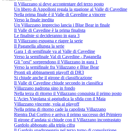
Il Villazzano si deve accontentare del terzo posto
Un libero di Appolloni regala la stagione al Valle di Cavedine
Nella prima finale è il Valle di Cavedine a vincere
Verso la finale inedita
Un Villazzano impreciso lancia i Blue Bear in finale
Il Valle di Cavedine è la prima finalista
Le finaliste si decideranno in gara 3
Il Villazzano espugna e riapre la serie
Il Paganella allunga la serie
Gara 1 di semifinale va al Valle di Cavedine
Verso la semifinale Val di Cavedine - Paganella
Gli "orsi" sorprendono il Villazzano in gara 1
Verso la semifinale fra Villazzano e Blue Bear
Pronti gli abbinamenti playoff di DR3
Si chiude anche il girone di classificazione
Il Valle di Cavedine chiude secondo in classifica
Villazzano padrona sino in fondo
Nella terza di ritorno il Villazzano conquista il primo posto
L'Acies Vigolana si aggiudica la sfida con il Maia
Villazzano vincente, vola ai playoff
Nella prima di ritorno cade la capolista Villazzano
Rientra Dal Cortivo e arriva il primo successo del Primiero
Il girone d’andata si chiude con il Villazzano incontrastato
Gardolo abbonato alla tripla cifra
Il Gardolo spadroneggia nel terzo turno di consolazione