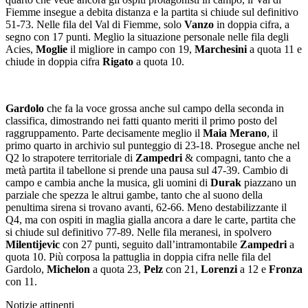
Fiemme insegue a debita distanza e la partita si chiude sul definitivo
51-73. Nelle fila del Val di Fiemme, solo
Vanzo
in doppia cifra, a
segno con 17 punti. Meglio la situazione personale nelle fila degli
Acies,
Moglie
il migliore in campo con 19,
Marchesini
a quota 11 e
chiude in doppia cifra
Rigato
a quota 10.
Gardolo
che fa la voce grossa anche sul campo della seconda in
classifica, dimostrando nei fatti quanto meriti il primo posto del
raggruppamento. Parte decisamente meglio il
Maia Merano
, il
primo quarto in archivio sul punteggio di 23-18. Prosegue anche nel
Q2 lo strapotere territoriale di
Zampedri
& compagni, tanto che a
metà partita il tabellone si prende una pausa sul 47-39. Cambio di
campo e cambia anche la musica, gli uomini di
Durak
piazzano un
parziale che spezza le altrui gambe, tanto che al suono della
penultima sirena si trovano avanti, 62-66. Meno destabilizzante il
Q4, ma con ospiti in maglia gialla ancora a dare le carte, partita che
si chiude sul definitivo 77-89. Nelle fila meranesi, in spolvero
Milentijevic
con 27 punti, seguito dall’intramontabile
Zampedri
a
quota 10. Più corposa la pattuglia in doppia cifra nelle fila del
Gardolo,
Michelon
a quota 23,
Pelz
con 21,
Lorenzi
a 12 e
Fronza
con 11.
Notizie attinenti