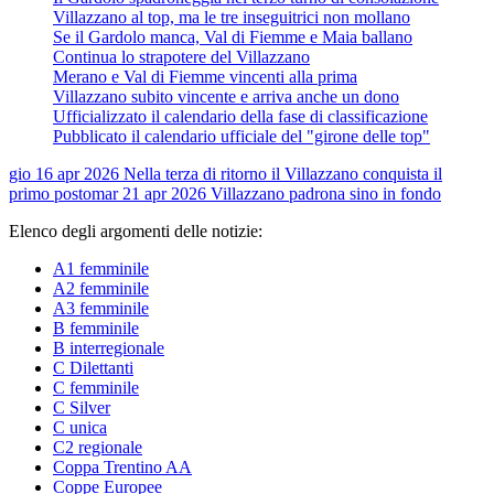
Villazzano al top, ma le tre inseguitrici non mollano
Se il Gardolo manca, Val di Fiemme e Maia ballano
Continua lo strapotere del Villazzano
Merano e Val di Fiemme vincenti alla prima
Villazzano subito vincente e arriva anche un dono
Ufficializzato il calendario della fase di classificazione
Pubblicato il calendario ufficiale del "girone delle top"
gio 16 apr 2026
Nella terza di ritorno il Villazzano conquista il
primo posto
mar 21 apr 2026
Villazzano padrona sino in fondo
Elenco degli argomenti delle notizie:
A1 femminile
A2 femminile
A3 femminile
B femminile
B interregionale
C Dilettanti
C femminile
C Silver
C unica
C2 regionale
Coppa Trentino AA
Coppe Europee