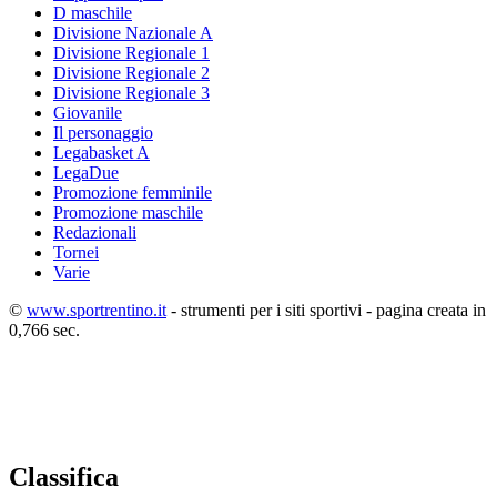
D maschile
Divisione Nazionale A
Divisione Regionale 1
Divisione Regionale 2
Divisione Regionale 3
Giovanile
Il personaggio
Legabasket A
LegaDue
Promozione femminile
Promozione maschile
Redazionali
Tornei
Varie
©
www.sportrentino.it
- strumenti per i siti sportivi - pagina creata in
0,766 sec.
Classifica