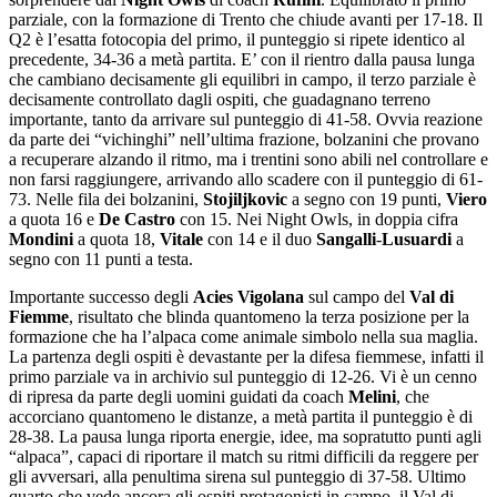
parziale, con la formazione di Trento che chiude avanti per 17-18. Il
Q2 è l’esatta fotocopia del primo, il punteggio si ripete identico al
precedente, 34-36 a metà partita. E’ con il rientro dalla pausa lunga
che cambiano decisamente gli equilibri in campo, il terzo parziale è
decisamente controllato dagli ospiti, che guadagnano terreno
importante, tanto da arrivare sul punteggio di 41-58. Ovvia reazione
da parte dei “vichinghi” nell’ultima frazione, bolzanini che provano
a recuperare alzando il ritmo, ma i trentini sono abili nel controllare e
non farsi raggiungere, arrivando allo scadere con il punteggio di 61-
73. Nelle fila dei bolzanini,
Stojiljkovic
a segno con 19 punti,
Viero
a quota 16 e
De Castro
con 15. Nei Night Owls, in doppia cifra
Mondini
a quota 18,
Vitale
con 14 e il duo
Sangalli
-
Lusuardi
a
segno con 11 punti a testa.
Importante successo degli
Acies Vigolana
sul campo del
Val di
Fiemme
, risultato che blinda quantomeno la terza posizione per la
formazione che ha l’alpaca come animale simbolo nella sua maglia.
La partenza degli ospiti è devastante per la difesa fiemmese, infatti il
primo parziale va in archivio sul punteggio di 12-26. Vi è un cenno
di ripresa da parte degli uomini guidati da coach
Melini
, che
accorciano quantomeno le distanze, a metà partita il punteggio è di
28-38. La pausa lunga riporta energie, idee, ma sopratutto punti agli
“alpaca”, capaci di riportare il match su ritmi difficili da reggere per
gli avversari, alla penultima sirena sul punteggio di 37-58. Ultimo
quarto che vede ancora gli ospiti protagonisti in campo, il Val di