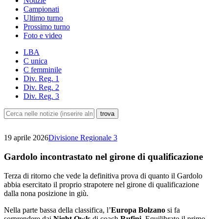
Notizie
Campionati
Ultimo turno
Prossimo turno
Foto e video
LBA
C unica
C femminile
Div. Reg. 1
Div. Reg. 2
Div. Reg. 3
19 aprile 2026
Divisione Regionale 3
Gardolo incontrastato nel girone di qualificazione
Terza di ritorno che vede la definitiva prova di quanto il Gardolo
abbia esercitato il proprio strapotere nel girone di qualificazione
dalla nona posizione in giù.
Nella parte bassa della classifica, l’
Europa Bolzano
si fa
sorprendere dai
Night Owls
di coach
Rufini
. Equilibrato il primo