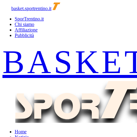
basket.sportrentino.it
SporTrentino.it
Chi siamo
Affiliazione
Pubblicità
Home