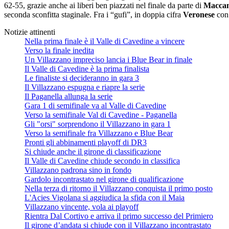
62-55, grazie anche ai liberi ben piazzati nel finale da parte di
Maccan
seconda sconfitta staginale. Fra i “gufi”, in doppia cifra
Veronese
con 
Notizie attinenti
Nella prima finale è il Valle di Cavedine a vincere
Verso la finale inedita
Un Villazzano impreciso lancia i Blue Bear in finale
Il Valle di Cavedine è la prima finalista
Le finaliste si decideranno in gara 3
Il Villazzano espugna e riapre la serie
Il Paganella allunga la serie
Gara 1 di semifinale va al Valle di Cavedine
Verso la semifinale Val di Cavedine - Paganella
Gli "orsi" sorprendono il Villazzano in gara 1
Verso la semifinale fra Villazzano e Blue Bear
Pronti gli abbinamenti playoff di DR3
Si chiude anche il girone di classificazione
Il Valle di Cavedine chiude secondo in classifica
Villazzano padrona sino in fondo
Gardolo incontrastato nel girone di qualificazione
Nella terza di ritorno il Villazzano conquista il primo posto
L'Acies Vigolana si aggiudica la sfida con il Maia
Villazzano vincente, vola ai playoff
Rientra Dal Cortivo e arriva il primo successo del Primiero
Il girone d’andata si chiude con il Villazzano incontrastato