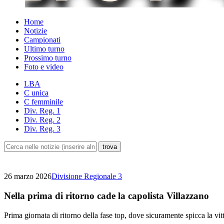
Home
Notizie
Campionati
Ultimo turno
Prossimo turno
Foto e video
LBA
C unica
C femminile
Div. Reg. 1
Div. Reg. 2
Div. Reg. 3
26 marzo 2026
Divisione Regionale 3
Nella prima di ritorno cade la capolista Villazzano
Prima giornata di ritorno della fase top, dove sicuramente spicca la vit