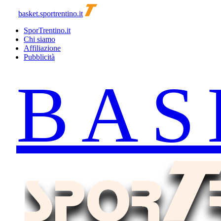
basket.sportrentino.it
SporTrentino.it
Chi siamo
Affiliazione
Pubblicità