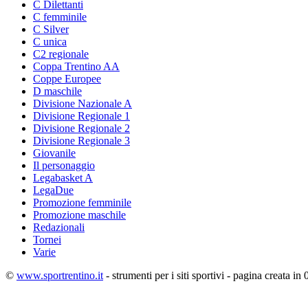
C Dilettanti
C femminile
C Silver
C unica
C2 regionale
Coppa Trentino AA
Coppe Europee
D maschile
Divisione Nazionale A
Divisione Regionale 1
Divisione Regionale 2
Divisione Regionale 3
Giovanile
Il personaggio
Legabasket A
LegaDue
Promozione femminile
Promozione maschile
Redazionali
Tornei
Varie
©
www.sportrentino.it
- strumenti per i siti sportivi - pagina creata in 