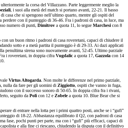
a ulteriormente la corsa del Villazzano. Parte leggermente meglio la
eziali
, i suoi alla metà del match si portano avanti, 22-21. Il basso
i di casa che si spengono nell’ultimo quarto, mentre gli ospiti del
 perdere con il punteggio di 36-46. Fra i padroni di casa, in luce, ma
asso numero di punti,
Dimitrov
a quota 11, lo segue
Marchesi
con 8
 con un buon ritmo i padroni di casa roveretani, capaci di chiudere il
dando sotto e a metà partita il punteggio è di 29-33. Ai dazi applicati
della penultima sirena sono nuovamente avanti, 52-45. Ultimo parziale
 Fra i roveretani, in doppia cifra
Vugdalic
a quota 17,
Gazzola
con 14
10.
ivale
Virtus Altogarda
. Non molte le differenze nel primo parziale,
, nulla da fare per gli uomini di
Ziggiotto
, ospiti che vanno in fuga,
iudono con il successo sonoro di 50-65. In doppia cifra fra i rivani,
ferto, seguito da
Poli
con 12 e
Zobele
a quota 10. Blue Bear che si
rare di entrare nella lotta per i primi quattro posti, anche se i “gufi”
unteggio di 18-22. Abbastanza equilibrato il Q2, con padroni di casa
a fase, pochi punti per parte, ma con i “gufi” più efficaci, capaci di
capolista e alla fine ci riescano, chiudendo la disputa con il definitivo