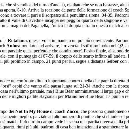
s, che si vendica del turno d'andata, risultato che se non bastasse, aiut
ena aperta, 8-10. Arriva la reazione da parte della formazione di coach
Sp
scono a trovare il pari e il sorpasso alla penultima sirena, 34-35. Padron
to il Valle di Cavedine incappa nel peggior quarto della stagione e va a
on la maglia del Paganella, l’unico in doppia cifra in questo match a b
ro la
Rotaliana
, questa volta in maniera un po' più convincente. Partono
oach
Anfora
non tarda ad arrivare, i roveretani soffrono molto nel Q2, an
 un parziale quasi perfetto e che condizionerà l’esito finale, al suono 
nale, con il punteggio di 67-59, il doppio dello scarto inflitto all’andata.
il più prolifico in campo, 21 punti per lui, segue a distanza
Selber
con 
ncere un confronto diretto importante contro quella che pare la diretta r
“orsi” ospiti che vanno alla pausa lunga sul 21-34. Anche con la ripresa
i casa nell’ultimo parziale, ma i Blue Bear amministrano il largo gap e ch
delle migliori partite stagionali per
Maino
nei Blue Bear, 17 punti a re
ampo dei
Not In My House
di coach
Zacco
, che possono quantomeno spe
cisamente meglio, parziale ad alto numero di punti e che si chiude sul p
 match. Il rientro in campo vede in scena una partita diversa dalla prim
quarto, ritmi più alti, padroni di casa ben intenzionati a sgambettare la 