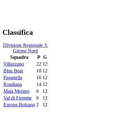
Classifica
Divisione Regionale 3:
Girone Nord
Squadra
P
G
Villazzano
22
12
Blue Bear
18
12
Paganella
16
12
Rotaliana
14
12
Maia Merano
6
12
Val di Fiemme
6
12
Europa Bolzano
2
12