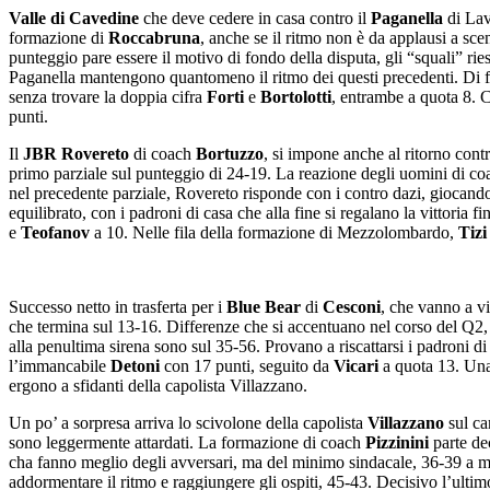
Valle di Cavedine
che deve cedere in casa contro il
Paganella
di Lavi
formazione di
Roccabruna
, anche se il ritmo non è da applausi a sc
punteggio pare essere il motivo di fondo della disputa, gli “squali” rie
Paganella mantengono quantomeno il ritmo dei questi precedenti. Di fat
senza trovare la doppia cifra
Forti
e
Bortolotti
, entrambe a quota 8. C
punti.
Il
JBR Rovereto
di coach
Bortuzzo
, si impone anche al ritorno cont
primo parziale sul punteggio di 24-19. La reazione degli uomini di c
nel precedente parziale, Rovereto risponde con i contro dazi, giocando
equilibrato, con i padroni di casa che alla fine si regalano la vittoria fi
e
Teofanov
a 10. Nelle fila della formazione di Mezzolombardo,
Tizi
Successo netto in trasferta per i
Blue Bear
di
Cesconi
, che vanno a vi
che termina sul 13-16. Differenze che si accentuano nel corso del Q2, 
alla penultima sirena sono sul 35-56. Provano a riscattarsi i padroni d
l’immancabile
Detoni
con 17 punti, seguito da
Vicari
a quota 13. Una 
ergono a sfidanti della capolista Villazzano.
Un po’ a sorpresa arriva lo scivolone della capolista
Villazzano
sul c
sono leggermente attardati. La formazione di coach
Pizzinini
parte de
cha fanno meglio degli avversari, ma del minimo sindacale, 36-39 a metà
addormentare il ritmo e raggiungere gli ospiti, 45-43. Decisivo l’ultimo 