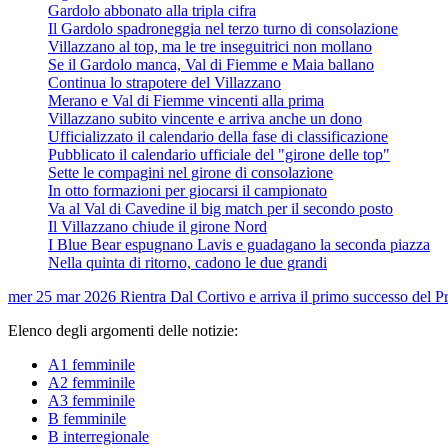
Gardolo abbonato alla tripla cifra
Il Gardolo spadroneggia nel terzo turno di consolazione
Villazzano al top, ma le tre inseguitrici non mollano
Se il Gardolo manca, Val di Fiemme e Maia ballano
Continua lo strapotere del Villazzano
Merano e Val di Fiemme vincenti alla prima
Villazzano subito vincente e arriva anche un dono
Ufficializzato il calendario della fase di classificazione
Pubblicato il calendario ufficiale del "girone delle top"
Sette le compagini nel girone di consolazione
In otto formazioni per giocarsi il campionato
Va al Val di Cavedine il big match per il secondo posto
Il Villazzano chiude il girone Nord
I Blue Bear espugnano Lavis e guadagano la seconda piazza
Nella quinta di ritorno, cadono le due grandi
mer 25 mar 2026
Rientra Dal Cortivo e arriva il primo successo del P
Elenco degli argomenti delle notizie:
A1 femminile
A2 femminile
A3 femminile
B femminile
B interregionale