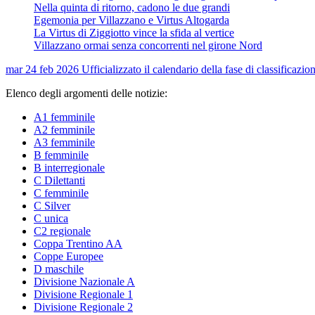
Nella quinta di ritorno, cadono le due grandi
Egemonia per Villazzano e Virtus Altogarda
La Virtus di Ziggiotto vince la sfida al vertice
Villazzano ormai senza concorrenti nel girone Nord
mar 24 feb 2026
Ufficializzato il calendario della fase di classificazio
Elenco degli argomenti delle notizie:
A1 femminile
A2 femminile
A3 femminile
B femminile
B interregionale
C Dilettanti
C femminile
C Silver
C unica
C2 regionale
Coppa Trentino AA
Coppe Europee
D maschile
Divisione Nazionale A
Divisione Regionale 1
Divisione Regionale 2