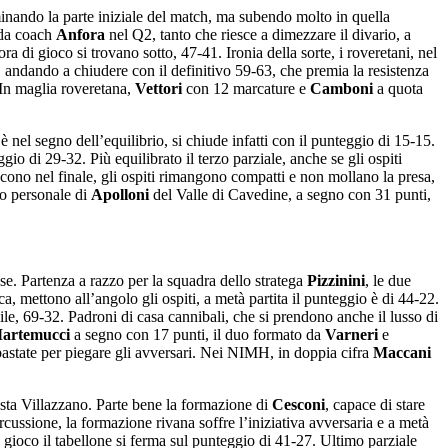
minando la parte iniziale del match, ma subendo molto in quella
a da coach
Anfora
nel Q2, tanto che riesce a dimezzare il divario, a
ra di gioco si trovano sotto, 47-41. Ironia della sorte, i roveretani, nel
 andando a chiudere con il definitivo 59-63, che premia la resistenza
In maglia roveretana,
Vettori
con 12 marcature e
Camboni
a quota
è nel segno dell’equilibrio, si chiude infatti con il punteggio di 15-15.
o di 29-32. Più equilibrato il terzo parziale, anche se gli ospiti
iscono nel finale, gli ospiti rimangono compatti e non mollano la presa,
no personale di
Apolloni
del Valle di Cavedine, a segno con 31 punti,
ase. Partenza a razzo per la squadra dello stratega
Pizzinini
, le due
, mettono all’angolo gli ospiti, a metà partita il punteggio è di 44-22.
ile, 69-32. Padroni di casa cannibali, che si prendono anche il lusso di
artemucci
a segno con 17 punti, il duo formato da
Varneri
e
 bastate per piegare gli avversari. Nei NIMH, in doppia cifra
Maccani
ista Villazzano. Parte bene la formazione di
Cesconi
, capace di stare
cussione, la formazione rivana soffre l’iniziativa avversaria e a metà
i gioco il tabellone si ferma sul punteggio di 41-27. Ultimo parziale