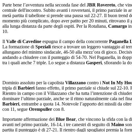
Parte bene l’avventura nella seconda fase del
JBR Rovereto
, che vi
centrale dell'incontro. Subito avanti i roveretani, il primo parziale in
metà partita il tabellone si prende una pausa sul 22-27. Il buon trend del
momento più complicato, dopo aver patito per 20 minuti, ritrovano il g
alla lunga distanza da parte degli ospiti. Per la Rotaliana,
Camargo
in
10.
Il
Valle di Cavedine
espugna il campo della concorrente
Paganella 
La formazione di
Speziali
riesce a trovare un leggero vantaggio al ter
allungano del minimo sindacale, 46-50 alla mezz’ora di gioco. Decisivo
andando a chiudere con il punteggio di 54-70. Nel Paganella, in dopp
tra i quali anche 7 triple. Lo segue a distanza
Gasperi
, sfiorando la do
Dominio assoluto per la capolista
Villazzano
contro i
Not In My Ho
tripla di
Barbieri
fanno effetto, il primo parziale si chiude sul 22-10. 
Rientro in campo con il Villazzano che ha tutta l’intenzione di chiuder
dominare l’ultimo parziale, anche se il ritmo naturalmente cala nel final
Barbieri
, entrambe a quota 14. Notevole l’apporto dei missili da oltre
con 11, segue
Orempuller
con 8.
Importante affermazione dei
Blue Bear
, che vincono la sfida con la d
avanti nel primo parziale, 16-14, i tre canestri di seguito di
Maino
sono
partita il punteggio è di 27-21. Il rientro dagli spogliatoi premia la f