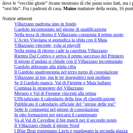
dove le “vecchie glorie” rivane mostrano di che pasta sono fatti, ma i 
“orsi blu”. Fra i padroni di casa,
Maino
mattatore della serata, 16 pu
Notizie attinenti
Villazzano padrona sino in fondo
Gardolo incontrastato nel girone di qualificazione
Nella terza di ritorno il Villazzano conquista il primo posto
L'Acies Vigolana si aggiudica la sfida con il Maia
Villazzano vincente, vola ai playoff
Nella prima di ritorno cade la capolista Villazzano
Rientra Dal Cortivo e arriva il primo successo del Primiero
Il girone d’andata si chiude con il Villazzano incontrastato
Gardolo abbonato alla tripla cifra
Il Gardolo spadroneggia nel terzo turno di consolazione
Villazzano al top, ma le tre inseguitrici non mollano
Se il Gardolo manca, Val di Fiemme e Maia ballano
Continua lo strapotere del Villazzano
Merano e Val di Fiemme vincenti alla prima
Ufficializzato il calendario della fase di classificazione
Pubblicato il calendario ufficiale del "girone delle top"
Sette le compagini nel girone di consolazione
In otto formazioni per giocarsi il campionato
Va al Val di Cavedine il big match per il secondo posto
Il Villazzano chiude il girone Nord
I Blue Bear espugnano Lavis e guadagano la seconda piazza