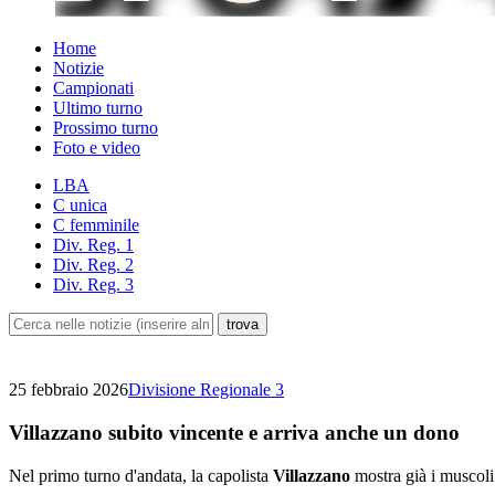
Home
Notizie
Campionati
Ultimo turno
Prossimo turno
Foto e video
LBA
C unica
C femminile
Div. Reg. 1
Div. Reg. 2
Div. Reg. 3
25 febbraio 2026
Divisione Regionale 3
Villazzano subito vincente e arriva anche un dono
Nel primo turno d'andata, la capolista
Villazzano
mostra già i muscoli