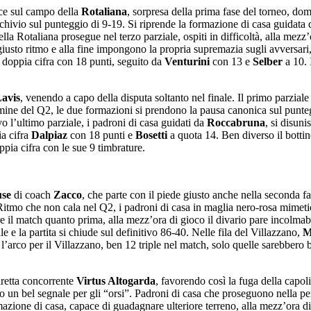
nce sul campo della
Rotaliana
, sorpresa della prima fase del torneo, do
 archivio sul punteggio di 9-19. Si riprende la formazione di casa guidat
la Rotaliana prosegue nel terzo parziale, ospiti in difficoltà, alla mezz’o
iusto ritmo e alla fine impongono la propria supremazia sugli avversari,
 doppia cifra con 18 punti, seguito da
Venturini
con 13 e
Selber
a 10. 
Lavis
, venendo a capo della disputa soltanto nel finale. Il primo parziale 
mine del Q2, le due formazioni si prendono la pausa canonica sul punteggi
 l’ultimo parziale, i padroni di casa guidati da
Roccabruna
, si disun
ia cifra
Dalpiaz
con 18 punti e
Bosetti
a quota 14. Ben diverso il botti
ppia cifra con le sue 9 timbrature.
use
di coach
Zacco
, che parte con il piede giusto anche nella seconda f
Ritmo che non cala nel Q2, i padroni di casa in maglia nero-rosa mimetica
e il match quanto prima, alla mezz’ora di gioco il divario pare incolmab
e e la partita si chiude sul definitivo 86-40. Nelle fila del Villazzano,
M
 l’arco per il Villazzano, ben 12 triple nel match, solo quelle sarebbero
iretta concorrente
Virtus Altogarda
, favorendo così la fuga della capol
 un bel segnale per gli “orsi”. Padroni di casa che proseguono nella per
ormazione di casa, capace di guadagnare ulteriore terreno, alla mezz’ora d