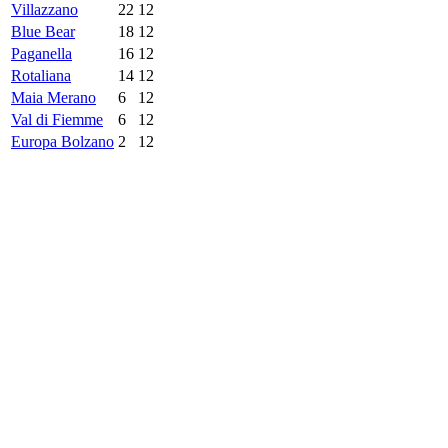
Villazzano
22
12
Blue Bear
18
12
Paganella
16
12
Rotaliana
14
12
Maia Merano
6
12
Val di Fiemme
6
12
Europa Bolzano
2
12