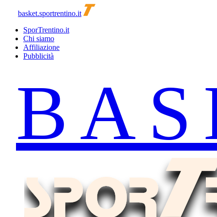
basket.sportrentino.it
SporTrentino.it
Chi siamo
Affiliazione
Pubblicità