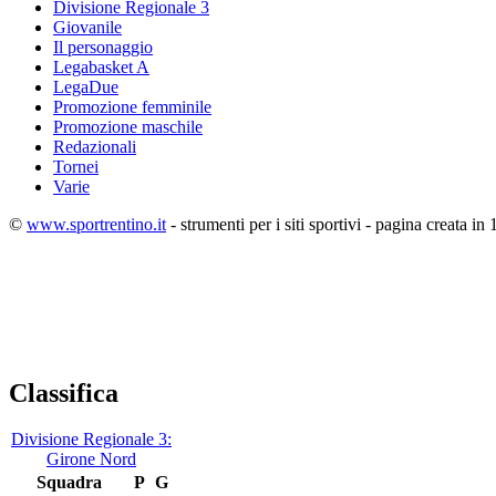
Divisione Regionale 3
Giovanile
Il personaggio
Legabasket A
LegaDue
Promozione femminile
Promozione maschile
Redazionali
Tornei
Varie
©
www.sportrentino.it
- strumenti per i siti sportivi - pagina creata in 
Classifica
Divisione Regionale 3:
Girone Nord
Squadra
P
G