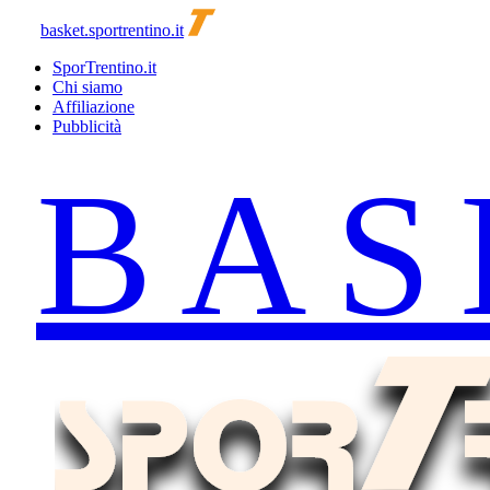
basket.sportrentino.it
SporTrentino.it
Chi siamo
Affiliazione
Pubblicità