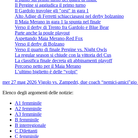
Il Pergine si aggiudica il primo turno
Il Gardolo travolge gli "orsi" in gara 1
Alto Adige di Ferretti schiacciasassi nel derby bolzanino
Il Maia Merano in gara 1 la spunta nel finale
Verso il derby di Trento fra Gardolo e Blue Bear
Parte anche la poule playout
Aspettando Maia Merano-Red Fox
Verso il derby di Bolzano
Verso il quarto di finale Pergine vs. Night Owls
La regular season si chiude con la vittoria del Cus
La classifica finale decreta gli abbinamenti playoff
Percorso netto per il Maia Merano
L’ultimo biglietto è delle “volpi"
mer 27 mag 2026
Vigolo vs. Zampedri, due coach “nemici-amici"
gio
Elenco degli argomenti delle notizie:
A1 femminile
A2 femminile
A3 femminile
B femminile
B interregionale
C Dilettanti
C femminile