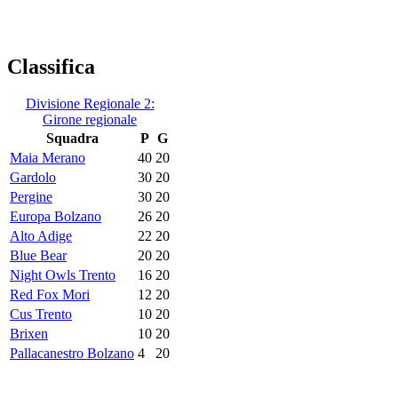
Classifica
Divisione Regionale 2:
Girone regionale
Squadra
P
G
Maia Merano
40
20
Gardolo
30
20
Pergine
30
20
Europa Bolzano
26
20
Alto Adige
22
20
Blue Bear
20
20
Night Owls Trento
16
20
Red Fox Mori
12
20
Cus Trento
10
20
Brixen
10
20
Pallacanestro Bolzano
4
20