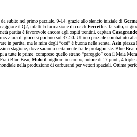
i da subito nel primo parziale, 9-14, grazie allo slancio iniziale di
Germ
 maggiore il Q2, infatti la formazione di coach
Ferretti
si fa sotto, si gi
metà partita è favorevole ancora agli ospiti trentini, capitan
Casagrand
mezz’ora di gioco si portano sul 37-50. Ultimo parziale combattuto alla p
rare in partita, ma la mira degli “orsi” è buona nella serata,
Asin
piazza l
ima stagione, dove saranno certamente fra le protagoniste. Blue Bear ch
 a tutte le prime, compreso quello strano “pareggio” con il Maia Merano,
Fra i Blue Bear,
Molo
il migliore in campo, autore di 17 punti, 4 triple 
r mondiale nella produzione di carburanti per vettori spaziali. Ottima pe