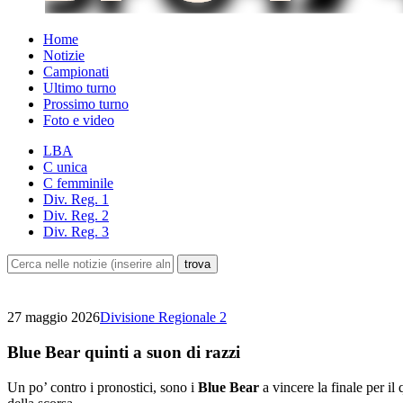
Home
Notizie
Campionati
Ultimo turno
Prossimo turno
Foto e video
LBA
C unica
C femminile
Div. Reg. 1
Div. Reg. 2
Div. Reg. 3
27 maggio 2026
Divisione Regionale 2
Blue Bear quinti a suon di razzi
Un po’ contro i pronostici, sono i
Blue Bear
a vincere la finale per 