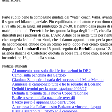
della scorsa.
Parte subito bene la compagine guidata dal “vate” coach
Valla
, avant
il segno nel bilancio parziale. Più equilibrato, combattuto e con ritmo
si va alla pausa lunga sul punteggio di 24-30. Il rientro dalla pausa di 
match, uomini di
Ferretti
che inseguono la fuga degli “orsi”, che alla 
digeribili per i padroni di casa. L’Alto Adige ce la mette tutta per rient
che congeda le due formazioni, che si danno appuntamento per la pross
da neopromossa chiude con un ottimo sesto, dopo aver creato grattacapi
doppia cifra
Lombardi
con 15 punti, seguito da
Berloffa
a quota 12. 
azienda italiana di Colleferro quotata in borsa fra le blue chip, leade
incorniciare, 16 punti nella serata.
Notizie attinenti
Al momento sono solo dieci le formazioni in DR2
Cambi sulla panchina del Gardolo
Gianluca Zampedri ci parla del successo del Maia Merano
Ammesse al campionato tutte e tre le squadre di Bolzano
Definiti i termini per la nuova stagione 2026/27
Definita la formula della nuova Coppa regionale
Basile osservato dalla nazionale over 40
Il terzo posto è appannaggio dell'Europa
A sorpresa è la Pallacanestro Bolzano a vincere i playout
Il Maia Merano fa il filotto ed è campione