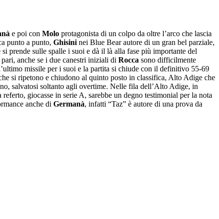
anà
e poi con
Molo
protagonista di un colpo da oltre l’arco che lascia
oca punto a punto,
Ghisini
nei Blue Bear autore di un gran bel parziale,
e
si prende sulle spalle i suoi e dà il là alla fase più importante del
ari, anche se i due canestri iniziali di
Rocca
sono difficilmente
’ultimo missile per i suoi e la partita si chiude con il definitivo 55-69
e si ripetono e chiudono al quinto posto in classifica, Alto Adige che
 salvatosi soltanto agli overtime. Nelle fila dell’Alto Adige, in
a referto, giocasse in serie A, sarebbe un degno testimonial per la nota
rformance anche di
Germanà
, infatti “Taz” è autore di una prova da