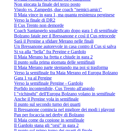
Non giocata la finale del terzo posto
Vigolo vs. Zampedri, due coach “nemici-amici"
Il Maia vince in gara 1, ma quanta resistenza perginese
Verso la finale di DR2
Il Cus Trento non demorde
Coach Santangelo squalificato dopo gara 1 di semifinale
Bolzano fatale per il Bressanone e così il Cus retrocede
Sarà il Pergine a sfidare Merano nelle finali
Un Bressanone autorevole in casa contro il Cus si salva
Si va alla “bella” fra Pergine e Gardolo
Il Maia Merano ha fretta e chiude in gara 2
Il punto sulla prima giornata delle semifinali
Il Maia Merano parte stentando ma poi si trasforma
Verso la semifinale fra Maia Merano ed Europa Bolzano
Gara 1 va al Pergine
Verso la semifinale Pergine - Gardolo
Porfido incontenibile, Cus Trento all'angolo
I "vichinghi" dell'Europa Bolzano volano in semifinale
Anche il Pergine vola in semifinale
Il punto sul secondo turno dei quarti
Il Bressanone comincia nel migliore dei modi i playout
Pan per focaccia nel derby di Bolzano
Il Maia come da copione in semifinale
Il Gardolo stana gli “orsi” in gara 2
Il punto sul primo turno dei quarti di finale