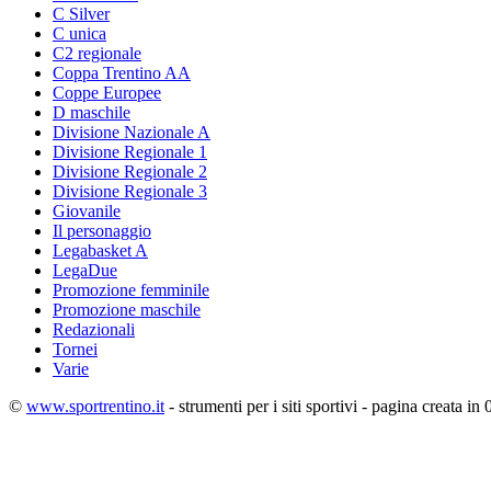
C Silver
C unica
C2 regionale
Coppa Trentino AA
Coppe Europee
D maschile
Divisione Nazionale A
Divisione Regionale 1
Divisione Regionale 2
Divisione Regionale 3
Giovanile
Il personaggio
Legabasket A
LegaDue
Promozione femminile
Promozione maschile
Redazionali
Tornei
Varie
©
www.sportrentino.it
- strumenti per i siti sportivi - pagina creata in 