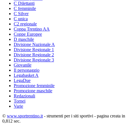
C Dilettanti
C femminile
C Silver
C unica
C2 regionale
Coppa Trentino AA
Coppe Europee
D maschile
Divisione Nazionale A
Divisione Regionale 1
Divisione Regionale 2
Divisione Regionale 3
Giovanile
Il personaggio
Legabasket A
LegaDue
Promozione femminile
Promozione maschile
Redazionali
Tornei
Varie
©
www.sportrentino.it
- strumenti per i siti sportivi - pagina creata in
0,812 sec.