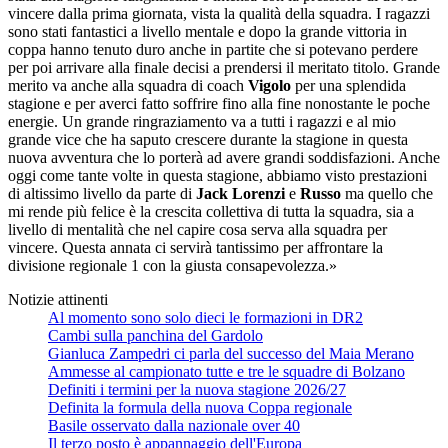
vincere dalla prima giornata, vista la qualità della squadra. I ragazzi
sono stati fantastici a livello mentale e dopo la grande vittoria in
coppa hanno tenuto duro anche in partite che si potevano perdere
per poi arrivare alla finale decisi a prendersi il meritato titolo. Grande
merito va anche alla squadra di coach
Vigolo
per una splendida
stagione e per averci fatto soffrire fino alla fine nonostante le poche
energie. Un grande ringraziamento va a tutti i ragazzi e al mio
grande vice che ha saputo crescere durante la stagione in questa
nuova avventura che lo porterà ad avere grandi soddisfazioni. Anche
oggi come tante volte in questa stagione, abbiamo visto prestazioni
di altissimo livello da parte di
Jack Lorenzi
e
Russo
ma quello che
mi rende più felice è la crescita collettiva di tutta la squadra, sia a
livello di mentalità che nel capire cosa serva alla squadra per
vincere. Questa annata ci servirà tantissimo per affrontare la
divisione regionale 1 con la giusta consapevolezza.»
Notizie attinenti
Al momento sono solo dieci le formazioni in DR2
Cambi sulla panchina del Gardolo
Gianluca Zampedri ci parla del successo del Maia Merano
Ammesse al campionato tutte e tre le squadre di Bolzano
Definiti i termini per la nuova stagione 2026/27
Definita la formula della nuova Coppa regionale
Basile osservato dalla nazionale over 40
Il terzo posto è appannaggio dell'Europa