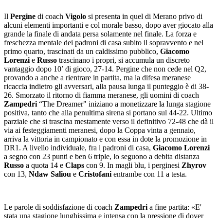
Il
Pergine
di coach
Vigolo
si presenta in quel di Merano privo di
alcuni elementi importanti e col morale basso, dopo aver giocato alla
grande la finale di andata persa solamente nel finale. La forza e
freschezza mentale dei padroni di casa subito il sopravvento e nel
primo quarto, trascinati da un caldissimo pubblico,
Giacomo
Lorenzi
e
Russo
trascinano i propri, si accumula un discreto
vantaggio dopo 10’ di gioco, 27-14. Pergine che non cede nel Q2,
provando a anche a rientrare in partita, ma la difesa meranese
ricaccia indietro gli avversari, alla pausa lunga il punteggio è di 38-
26. Smorzato il ritorno di fiamma meranese, gli uomini di coach
Zampedri
“The Dreamer" iniziano a monetizzare la lunga stagione
positiva, tanto che alla penultima sirena si portano sul 44-22. Ultimo
parziale che si trascina mestamente verso il definitivo 72-48 che dà il
via ai festeggiamenti meranesi, dopo la Coppa vinta a gennaio,
arriva la vittoria in campionato e con essa in dote la promozione in
DR1. A livello individuale, fra i padroni di casa,
Giacomo Lorenzi
a segno con 23 punti e ben 6 triple, lo seguono a debita distanza
Russo
a quota 14 e
Claps
con 9. In magli blu, i perginesi
Zhyrov
con 13,
Ndaw Saliou
e
Cristofani
entrambe con 11 a testa.
Le parole di soddisfazione di coach
Zampedri
a fine partita: «E'
stata una stagione lunghissima e intensa con la pressione di dover