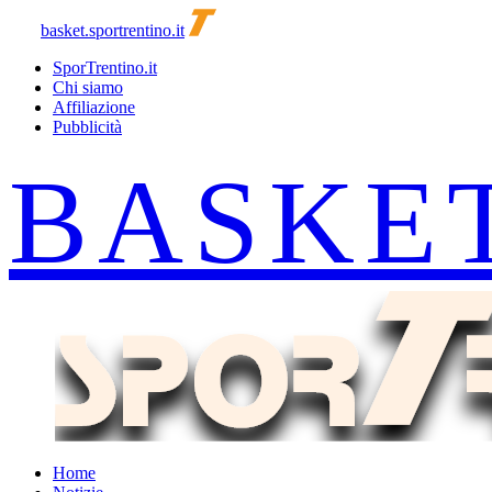
basket.sportrentino.it
SporTrentino.it
Chi siamo
Affiliazione
Pubblicità
Home