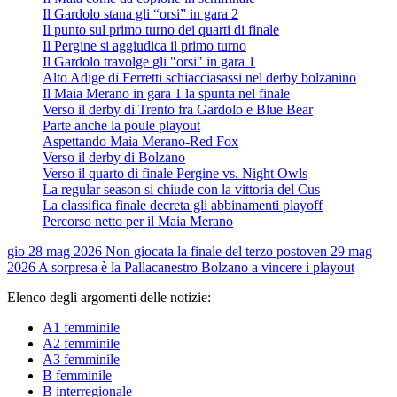
Il Gardolo stana gli “orsi” in gara 2
Il punto sul primo turno dei quarti di finale
Il Pergine si aggiudica il primo turno
Il Gardolo travolge gli "orsi" in gara 1
Alto Adige di Ferretti schiacciasassi nel derby bolzanino
Il Maia Merano in gara 1 la spunta nel finale
Verso il derby di Trento fra Gardolo e Blue Bear
Parte anche la poule playout
Aspettando Maia Merano-Red Fox
Verso il derby di Bolzano
Verso il quarto di finale Pergine vs. Night Owls
La regular season si chiude con la vittoria del Cus
La classifica finale decreta gli abbinamenti playoff
Percorso netto per il Maia Merano
gio 28 mag 2026
Non giocata la finale del terzo posto
ven 29 mag
2026
A sorpresa è la Pallacanestro Bolzano a vincere i playout
Elenco degli argomenti delle notizie:
A1 femminile
A2 femminile
A3 femminile
B femminile
B interregionale