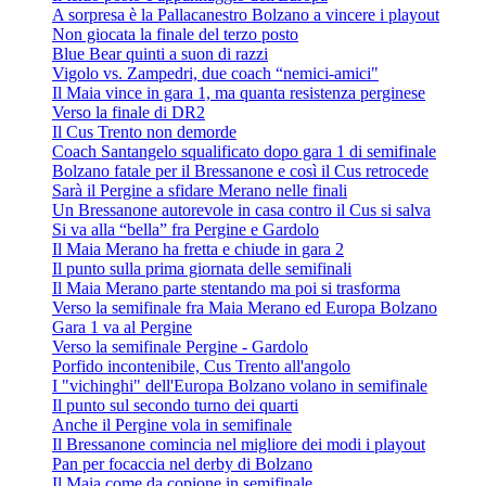
A sorpresa è la Pallacanestro Bolzano a vincere i playout
Non giocata la finale del terzo posto
Blue Bear quinti a suon di razzi
Vigolo vs. Zampedri, due coach “nemici-amici"
Il Maia vince in gara 1, ma quanta resistenza perginese
Verso la finale di DR2
Il Cus Trento non demorde
Coach Santangelo squalificato dopo gara 1 di semifinale
Bolzano fatale per il Bressanone e così il Cus retrocede
Sarà il Pergine a sfidare Merano nelle finali
Un Bressanone autorevole in casa contro il Cus si salva
Si va alla “bella” fra Pergine e Gardolo
Il Maia Merano ha fretta e chiude in gara 2
Il punto sulla prima giornata delle semifinali
Il Maia Merano parte stentando ma poi si trasforma
Verso la semifinale fra Maia Merano ed Europa Bolzano
Gara 1 va al Pergine
Verso la semifinale Pergine - Gardolo
Porfido incontenibile, Cus Trento all'angolo
I "vichinghi" dell'Europa Bolzano volano in semifinale
Il punto sul secondo turno dei quarti
Anche il Pergine vola in semifinale
Il Bressanone comincia nel migliore dei modi i playout
Pan per focaccia nel derby di Bolzano
Il Maia come da copione in semifinale