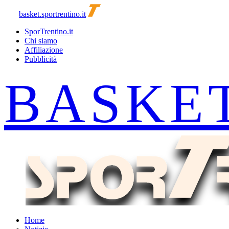
basket.sportrentino.it
SporTrentino.it
Chi siamo
Affiliazione
Pubblicità
Home