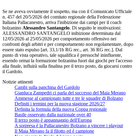
Se ne aveva ovviamente il sospetto, ma con il Comunicato Ufficiale
n. 457 del 20/5/2026 del comitato regionale della Federazione
Italiana Pallacanestro, arriva l'inibizione dai campi per il coach
bolzanino
Alessandro Santangelo
. Di seguito le motivazioni:
ALESSANDRO SANTANGELO inibizione determinata dal
12/05/2026 al 25/05/2026 per comportamento offensivo nei
confronti degli arbitri e per comportamento non regolamentare, dopo
essere stato espulso [art. 33,1/1b RG rec., art. 36 RG rec.]. Dal
punto di vista operativo, tale squalifica è pressoché ininfluente,
essendo ormai la formazione bolzanina fuori dai giochi per l'accesso
alla finale, influirà sulla finalina per il terzo posto, da giocarsi contro
il Gardolo.
Notizie attinenti
Cambi sulla panchina del Gardolo
Gianluca Zampedri ci parla del successo del Maia Merano
Ammesse al campionato tutte e tre le squadre di Bolzano
Definiti i termini per la nuova stagione 2026/27
Definita la formula della nuova Coppa regionale
Basile osservato dalla nazionale over 40
Il terzo posto è appannaggio dell'Europa
A sorpresa è la Pallacanestro Bolzano a vincere i playout
Il Maia Merano fa il filotto ed è campione