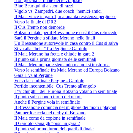
Non giocata la finale del terzo posto
Blue Bear quinti a suon di razzi
Vigolo vs. Zampedri, due coach “nemici-amici"
Il Maia vince in gara 1, ma quanta resistenza perginese
Verso la finale di DR2
Il Cus Trento non demorde
Bolzano fatale per il Bressanone e così il Cus retrocede
Sarà il Pergine a sfidare Merano nelle finali
Un Bressanone autorevole in casa contro il Cus si salva
Si va alla “bella” fra Pergine e Gardolo
Il Maia Merano ha fretta e chiude in gara 2
Il punto sulla prima giornata delle semifinali
Il Maia Merano parte stentando ma poi si trasforma
Verso la semifinale fra Maia Merano ed Europa Bolzano
Gara 1 va al Pergine
Verso la semifinale Pergine - Gardolo
Porfido incontenibile, Cus Trento all'angolo
I "vichinghi" dell'Europa Bolzano volano in semifinale
Il punto sul secondo turno dei quarti
Anche il Pergine vola in semifinale
Il Bressanone comincia nel migliore dei modi i playout
Pan per focaccia nel derby di Bolzano
Il Maia come da copione in semifinale
Il Gardolo stana gli “orsi” in gara 2
Il punto sul primo turno dei quarti di finale