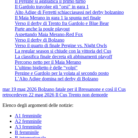
Il Pergine si aggiudica il primo turno
Il Gardolo travolge gli "orsi" in gara 1
Alto Adige di Ferretti schiacciasassi nel derby bolzanino
Il Maia Merano in gara 1 la spunta nel finale
Verso il derby di Trento fra Gardolo e Blue Bear
Parte anche la poule playout
Aspettando Maia Merano-Red Fox
Verso il derby di Bolzano
Verso il quarto di finale Pergine vs. Night Owls
La regular season si chiude con la vittoria del Cus
La classifica finale decreta gli abbinamenti playoff
Percorso netto per il Maia Merano
L’ultimo biglietto è delle “volpi"
Pergine e Gardolo per la volata al secondo posto
L’Alto Adige domina nel derby di Bolzano
mar 19 mag 2026
Bolzano fatale per il Bressanone e così il Cus
retrocede
ven 22 mag 2026
Il Cus Trento non demorde
Elenco degli argomenti delle notizie:
A1 femminile
A2 femminile
A3 femminile
B femminile
B interregionale