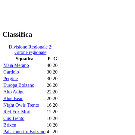
Classifica
Divisione Regionale 2:
Girone regionale
Squadra
P
G
Maia Merano
40
20
Gardolo
30
20
Pergine
30
20
Europa Bolzano
26
20
Alto Adige
22
20
Blue Bear
20
20
Night Owls Trento
16
20
Red Fox Mori
12
20
Cus Trento
10
20
Brixen
10
20
Pallacanestro Bolzano
4
20